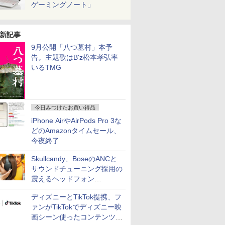
ゲーミングノート」
新記事
9月公開「八つ墓村」本予
告。主題歌はB'z松本孝弘率
いるTMG
今日みつけたお買い得品
iPhone AirやAirPods Pro 3な
どのAmazonタイムセール、
今夜終了
Skullcandy、BoseのANCと
サウンドチューニング採用の
震えるヘッドフォン
「Crusher 1080 ANC」
ディズニーとTikTok提携、フ
ァンがTikTokでディズニー映
画シーン使ったコンテンツ制