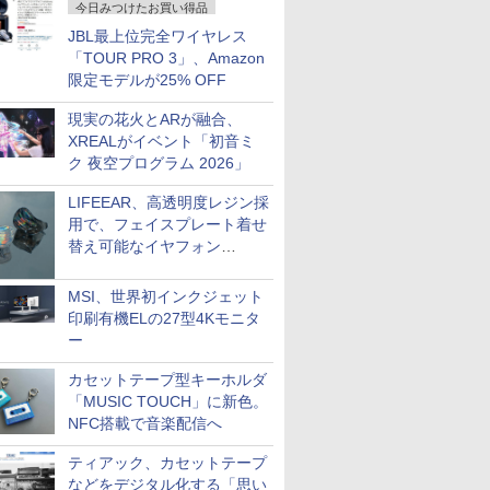
今日みつけたお買い得品
JBL最上位完全ワイヤレス
「TOUR PRO 3」、Amazon
限定モデルが25% OFF
現実の花火とARが融合、
XREALがイベント「初音ミ
ク 夜空プログラム 2026」
LIFEEAR、高透明度レジン採
用で、フェイスプレート着せ
替え可能なイヤフォン
「Nova Shell」
MSI、世界初インクジェット
印刷有機ELの27型4Kモニタ
ー
カセットテープ型キーホルダ
「MUSIC TOUCH」に新色。
NFC搭載で音楽配信へ
ティアック、カセットテープ
などをデジタル化する「思い