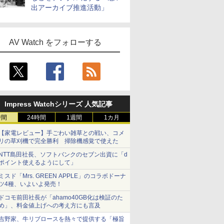
出アーカイブ推進活動」
AV Watch をフォローする
Impress Watchシリーズ 人気記事
時間
24時間
1週間
1カ月
【家電レビュー】手ごわい雑草との戦い、コメ
リの草刈機で完全勝利 掃除機感覚で使えた
NTT島田社長、ソフトバンクのセブン出資に「d
ポイント使えるようにして」
ミスド「Mrs. GREEN APPLE」のコラボドーナ
ツ4種、いよいよ発売！
ドコモ前田社長が「ahamo40GB化は検証のた
め」、料金値上げへの考え方にも言及
吉野家、牛リブロースを熱々で提供する「極旨