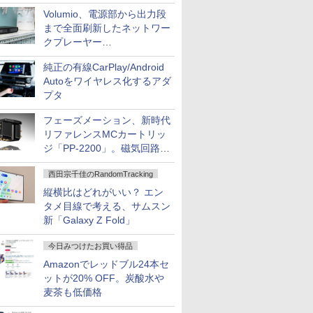
作、Disney+にも配信
Volumio、電源部から出力段
まで全面刷新したネットワー
クプレーヤー
「Primo（2026）」
純正の有線CarPlay/Android
Autoをワイヤレス化するアダ
プタ
フェーズメーション、新時代
リファレンスMCカートリッ
ジ「PP-2200」。磁気回路や
ハウジングを根本から見直し
西田宗千佳のRandomTracking
縦横比はどれがいい？ エン
タメ目線で考える、サムスン
新「Galaxy Z Fold」
今日みつけたお買い得品
Amazonでレッドブル24本セ
ットが20% OFF。炭酸水や
麦茶も低価格