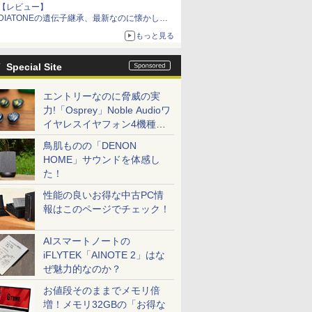
【レビュー】
DIATONEの遺伝子継承、最新なのに懐かし
い“惚れる音”Tecnologia e Cuore「DS-TC52B」
もっと見る
を聴く
Special Site
エントリーなのに脅威の実
力!「Osprey」Noble Audioワ
イヤレスイヤフォン4機種を
一気に聴く
鳥肌ものの「DENON
HOME」サウンドを体感し
た！
性能の良いお得な中古PC情
報はこのページでチェック！
AIスマートノートの
iFLYTEK「AINOTE 2」はな
ぜ魅力的なのか？
お値段そのままでメモリ倍
増！メモリ32GBの「お得な