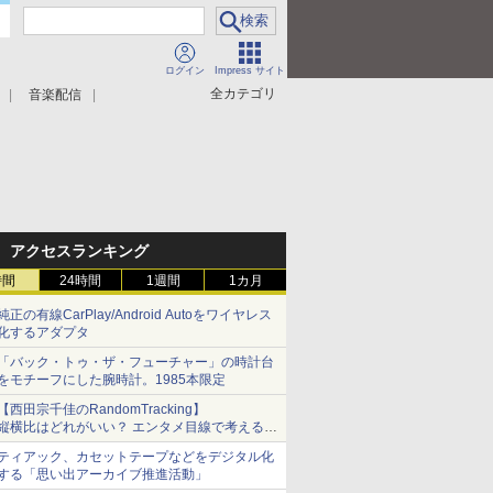
ログイン
Impress サイト
全カテゴリ
音楽配信
アクセスランキング
時間
24時間
1週間
1カ月
純正の有線CarPlay/Android Autoをワイヤレス
化するアダプタ
「バック・トゥ・ザ・フューチャー」の時計台
をモチーフにした腕時計。1985本限定
【西田宗千佳のRandomTracking】
縦横比はどれがいい？ エンタメ目線で考える、
サムスン新「Galaxy Z Fold」
ティアック、カセットテープなどをデジタル化
する「思い出アーカイブ推進活動」