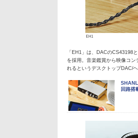
EH1
「EH1」は、DACのCS43198
を採用。音楽鑑賞から映像コン
れるというデスクトップDAC/
SHA
回路搭載