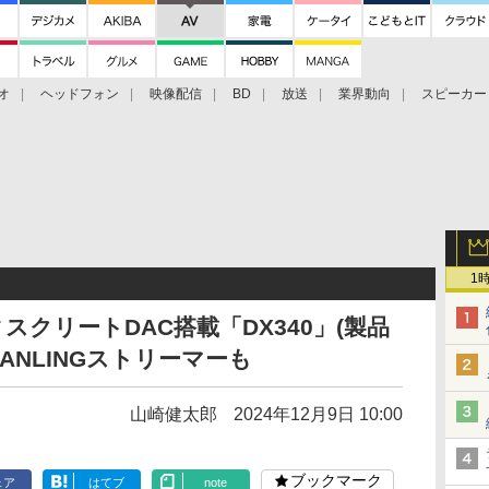
オ
ヘッドフォン
映像配信
BD
放送
業界動向
スピーカー
ェクタ
PS4
BDプレーヤー
映像配信
BD
1
ディスクリートDAC搭載「DX340」(製品
ANLINGストリーマーも
山崎健太郎
2024年12月9日 10:00
ブックマーク
ェア
はてブ
note