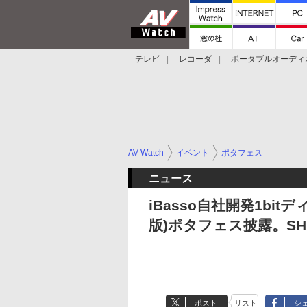
テレビ
レコーダ
ポータブルオーディ
スマートスピーカー
デジカメ
プロジ
AV Watch
イベント
ポタフェス
ニュース
iBasso自社開発1bit
版)ポタフェス披露。SH
ポスト
リスト
シ