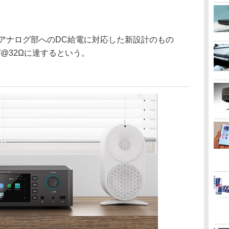
、アナログ部へのDC給電に対応した新設計のもの
W@32Ωに達するという。