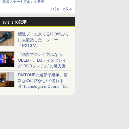
牛鉄板ステーキ定食」を発売
もっと見る
おすすめ記事
望遠ブーム来てる!? 9年ぶり
に大復活した、ソニー
「RX10 V」
「画質でテレビ選ぶなら
OLED」、LGディスプレイ
が“RGBタンデム”の魅力訴
求。液晶とのガチ比較も
DIATONEの遺伝子継承、最
新なのに懐かしい“惚れる
音”Tecnologia e Cuore「DS-
TC52B」を聴く