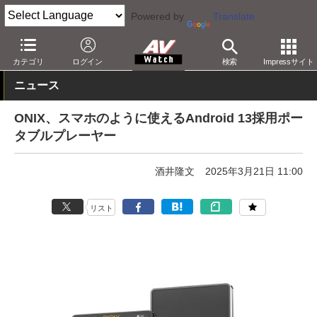
Powered by
Translate
AV Watch
製品
ポータブルオーディオ
その他
カテゴリ
ログイン
検索
Impressサイト
ニュース
ONIX、スマホのように使えるAndroid 13採用ポー
タブルプレーヤー
酒井隆文
2025年3月21日 11:00
リスト