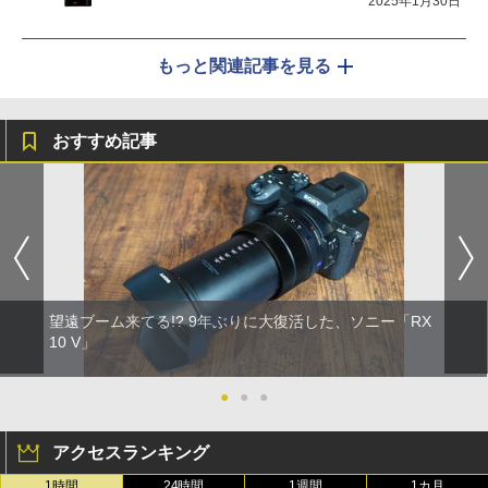
2025年1月30日
もっと関連記事を見る
おすすめ記事
望遠ブーム来てる!? 9年ぶりに大復活した、ソニー「RX
10 V」
●
●
●
アクセスランキング
1時間
24時間
1週間
1カ月