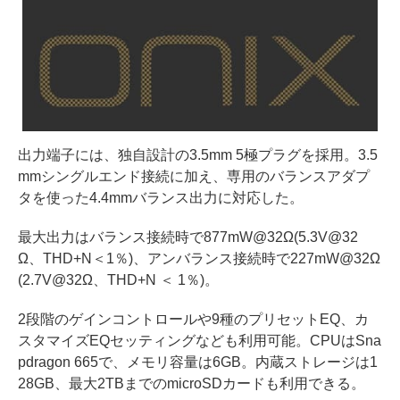
出力端子には、独自設計の3.5mm 5極プラグを採用。3.5
mmシングルエンド接続に加え、専用のバランスアダプ
タを使った4.4mmバランス出力に対応した。
最大出力はバランス接続時で877mW@32Ω(5.3V@32
Ω、THD+N＜1％)、アンバランス接続時で227mW@32Ω
(2.7V@32Ω、THD+N ＜ 1％)。
2段階のゲインコントロールや9種のプリセットEQ、カ
スタマイズEQセッティングなども利用可能。CPUはSna
pdragon 665で、メモリ容量は6GB。内蔵ストレージは1
28GB、最大2TBまでのmicroSDカードも利用できる。