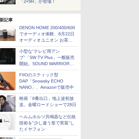
「2×9R」が登場！
新記事
DENON HOME 200/400/600
でオーディオ体験、8月22日
オーディオユニオン お茶の
水店で無料イベント
小型な“テレビ用アン
プ”「SW TV Plus」一般販売
開始。SOUND WARRIORか
ら
FIIOのスティック型
DAP「Snowsky ECHO
NANO」、Amazonで販売中
映画「8番出口」地上波初放
送。金曜ロードショーで28日
ヘルムホルツ共鳴器など伝統
技術を“少し違う形で実装”し
たイヤフォン