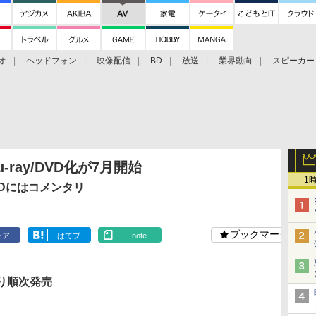
オ
ヘッドフォン
映像配信
BD
放送
業界動向
スピーカー
ェクタ
PS4
BDプレーヤー
映像配信
BD
-ray/DVD化が7月開始
1
円。BDにはコメンタリ
ブックマーク
ェア
はてブ
note
より順次発売