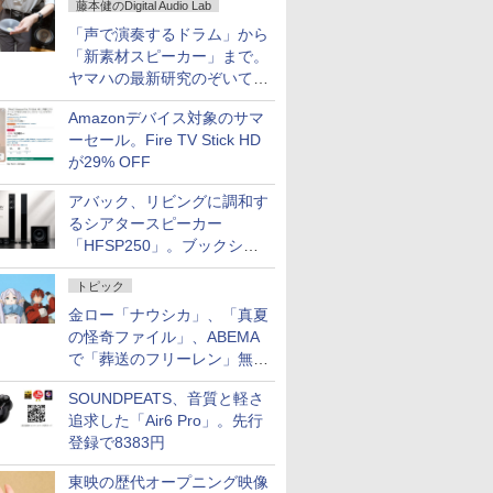
藤本健のDigital Audio Lab
「声で演奏するドラム」から
「新素材スピーカー」まで。
ヤマハの最新研究のぞいてき
た
Amazonデバイス対象のサマ
ーセール。Fire TV Stick HD
が29% OFF
アバック、リビングに調和す
るシアタースピーカー
「HFSP250」。ブックシェ
ルフはペア3万円以下
トピック
金ロー「ナウシカ」、「真夏
の怪奇ファイル」、ABEMA
で「葬送のフリーレン」無料
配信など。夏の特番・配信情
SOUNDPEATS、音質と軽さ
報
追求した「Air6 Pro」。先行
登録で8383円
東映の歴代オープニング映像