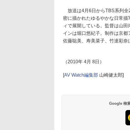
放送は4月6日からTBS系列全
密に描かれたゆるやかな日常描
ィで展開している。監督は山田
インは堀口悠紀子。制作は京都
佐藤聡美、寿美菜子、竹達彩奈
（2010年 4月 8日）
[
AV Watch編集部
山崎健太郎
]
Google