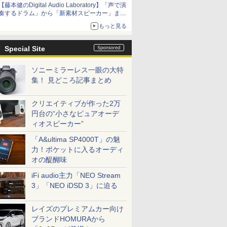
【藤本健のDigital Audio Laboratory】「声で演
奏するドラム」から「新素材スピーカー」ま
で。ヤマハの最新研究のぞいてきた
もっと見る
Special Site
ソニーミラーレス一眼の大特
集！ 見どころ記事まとめ
クリエイティブが作った2万
円台の“小さなピュアオーデ
ィオスピーカー”
「A&ultima SP4000T」の魅
力！ポケットに入るオーディ
オの醍醐味
iFi audio主力「NEO Stream
3」「NEO iDSD 3」に迫る
レイズのプレミアムカー向け
ブランドHOMURAから