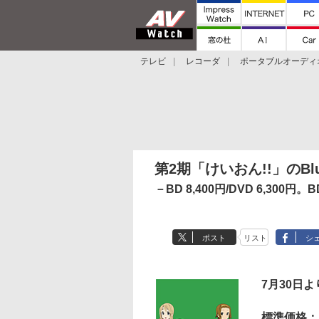
テレビ
レコーダ
ポータブルオーディ
スマートスピーカー
デジカメ
プロジ
第2期「けいおん!!」のBlu
－BD 8,400円/DVD 6,300
ポスト
リスト
シ
7月30日
標準価格：