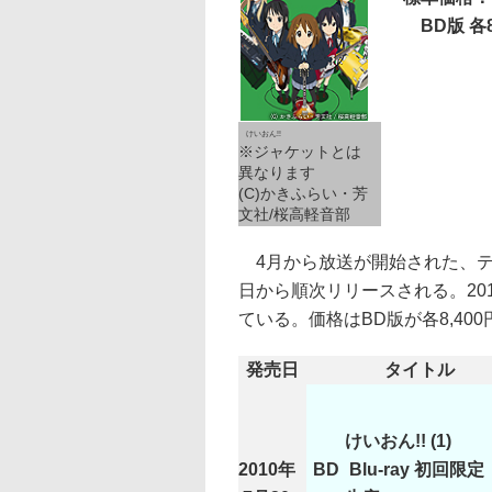
BD版 各8,
けいおん!!
※ジャケットとは
異なります
(C)かきふらい・芳
文社/桜高軽音部
4月から放送が開始された、テレビア
日から順次リリースされる。20
ている。価格はBD版が各8,400円
発売日
タイトル
けいおん!! (1)
2010年
BD
Blu-ray 初回限定