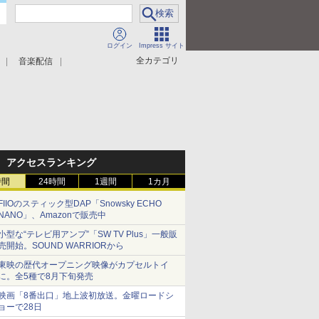
ログイン
Impress サイト
全カテゴリ
音楽配信
アクセスランキング
時間
24時間
1週間
1カ月
FIIOのスティック型DAP「Snowsky ECHO
NANO」、Amazonで販売中
小型な“テレビ用アンプ”「SW TV Plus」一般販
売開始。SOUND WARRIORから
東映の歴代オープニング映像がカプセルトイ
に。全5種で8月下旬発売
映画「8番出口」地上波初放送。金曜ロードシ
ョーで28日