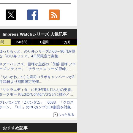
Impress Watchシリーズ 人気記事
時間
24時間
1週間
1カ月
ほっともっと、のり弁シリーズが30～90円お得
な「のり弁フェア」4日間限定で実施
スターバックス、巨峰が主役の「芳醇 巨峰 フロ
ーズン ティー」「チラックス ソーダ 巨峰」発
売
「ちいかわ」×くら寿司コラボキャンペーンが8
月21日より期間限定開催
オリジナルの湯呑みや寿司皿が景品に登場！
「サクラエディタ」に約3年8カ月ぶりの更新、
ダークモード/EditorConfig/IVSなどに対応／複
数の脆弱性に対処したセキュリティアップデー
プレバンにて「Zガンダム」「0083」「クロス
ト
ボーン」「UC」のRGガンプラ10製品を対象に
した抽選販売が8月10日11時より実施！
もっと見る
おすすめ記事