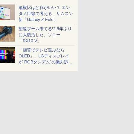
縦横比はどれがいい？ エン
タメ目線で考える、サムスン
新「Galaxy Z Fold」
望遠ブーム来てる!? 9年ぶり
に大復活した、ソニー
「RX10 V」
「画質でテレビ選ぶなら
OLED」、LGディスプレイ
が“RGBタンデム”の魅力訴
求。液晶とのガチ比較も