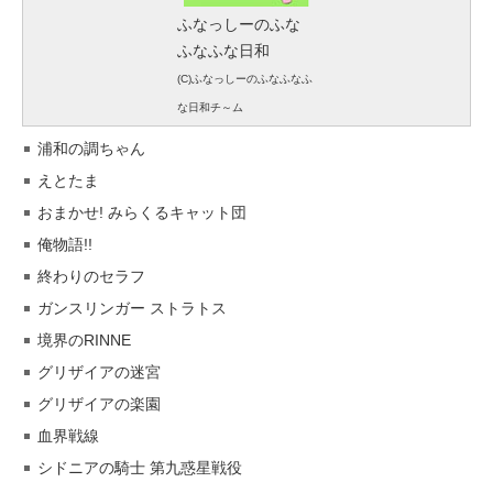
ふなっしーのふな
ふなふな日和
(C)ふなっしーのふなふなふ
な日和チ～ム
浦和の調ちゃん
えとたま
おまかせ! みらくるキャット団
俺物語!!
終わりのセラフ
ガンスリンガー ストラトス
境界のRINNE
グリザイアの迷宮
グリザイアの楽園
血界戦線
シドニアの騎士 第九惑星戦役