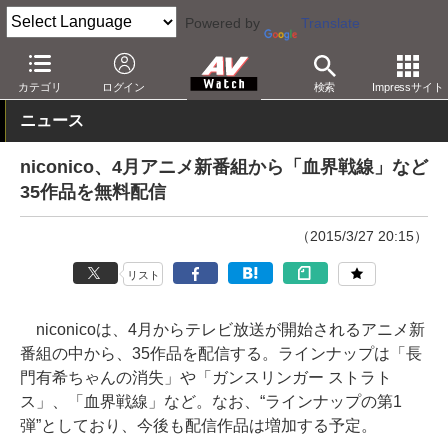
Powered by
Translate
AV Watch
コンテンツ・サービス
映像配信
カテゴリ
ログイン
検索
Impressサイト
ニュース
niconico、4月アニメ新番組から「血界戦線」など
35作品を無料配信
（2015/3/27 20:15）
リスト
niconicoは、4月からテレビ放送が開始されるアニメ新
番組の中から、35作品を配信する。ラインナップは「長
門有希ちゃんの消失」や「ガンスリンガー ストラト
ス」、「血界戦線」など。なお、“ラインナップの第1
弾”としており、今後も配信作品は増加する予定。