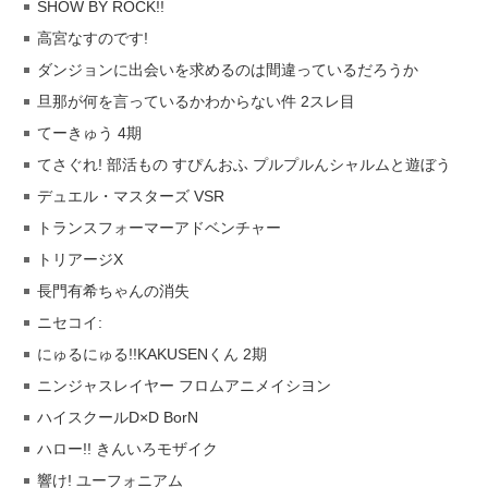
SHOW BY ROCK!!
高宮なすのです!
ダンジョンに出会いを求めるのは間違っているだろうか
旦那が何を言っているかわからない件 2スレ目
てーきゅう 4期
てさぐれ! 部活もの すぴんおふ プルプルんシャルムと遊ぼう
デュエル・マスターズ VSR
トランスフォーマーアドベンチャー
トリアージX
長門有希ちゃんの消失
ニセコイ:
にゅるにゅる!!KAKUSENくん 2期
ニンジャスレイヤー フロムアニメイシヨン
ハイスクールD×D BorN
ハロー!! きんいろモザイク
響け! ユーフォニアム