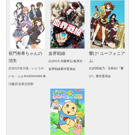
長門有希ちゃんの
血界戦線
響け! ユーフォニア
消失
ム
(C)2015 内藤泰弘/集英社・
(C)2015谷川流・いとうの
(C)武田綾乃・宝島社/『響
血界戦線製作委員会
いぢ・ぷよ/KADOKAWA 角
け!』製作委員会
川書店/北高文芸部