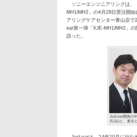
ソニーエンジニアリングは、「Ju
MH1/MH2」の4月29日受
アリングケアセンター青山店で2
ear第一弾「XJE-MH1/M
語った。
Just ear
氏(右)と、東京
Just earは、'14年10月