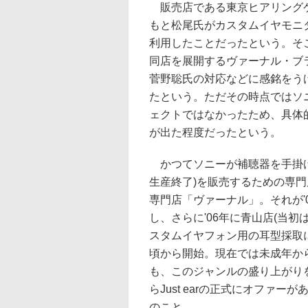
販売店である東京ヒアリングケ
もと松尾氏がカスタムイヤモニ
利用したことだったという。そ
同店を展開するヴァーナル・ブ
菅野聡氏の対応などに感銘をう
たという。ただその時点ではソ
ェクトではなかったため、具体
が出た程度だったという。
かつてソニーが補聴器を手掛け
生産終了)を販売するための専門
専門店「ヴァーナル」。それが'
し、さらに'06年に青山店(当
スタムイヤフォン用の耳型採取に
頃から開始。現在では未成年か
も、このジャンルの盛り上がり
らJust earの正式にオファ
のこと。