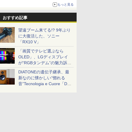
ボリュームアップ
もっと見る
おすすめ記事
望遠ブーム来てる!? 9年ぶり
に大復活した、ソニー
「RX10 V」
「画質でテレビ選ぶなら
OLED」、LGディスプレイ
が“RGBタンデム”の魅力訴
求。液晶とのガチ比較も
DIATONEの遺伝子継承、最
新なのに懐かしい“惚れる
音”Tecnologia e Cuore「DS-
TC52B」を聴く