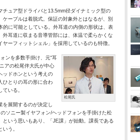
ュア型ドライバと13.5mm径ダイナミック型の
。ケーブルは着脱式。保証の対象外とはなるが、別
基本的に可能としている。外耳道の内側の形状は、表
、外耳道に収まる音導管部には、体温で柔らかくな
イヤーフィットシェル」を採用しているのも特徴。
ドフォンを多数手掛け、元“耳
ジニアの松尾伴大氏が中心
ヘッドホンという考えの
人ひとりの耳の形に合わ
している。
松尾氏
業を展開するのが決定し
くのソニー製イヤフォン/ヘッドフォンを手掛けた松
」という思いもあり、「JE課」が始動。課長である
という。