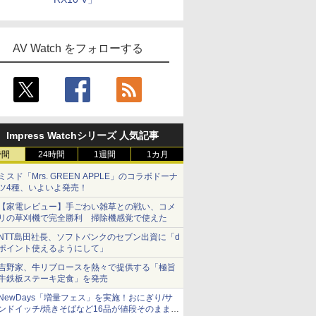
AV Watch をフォローする
Impress Watchシリーズ 人気記事
時間
24時間
1週間
1カ月
ミスド「Mrs. GREEN APPLE」のコラボドーナ
ツ4種、いよいよ発売！
【家電レビュー】手ごわい雑草との戦い、コメ
リの草刈機で完全勝利 掃除機感覚で使えた
NTT島田社長、ソフトバンクのセブン出資に「d
ポイント使えるようにして」
吉野家、牛リブロースを熱々で提供する「極旨
牛鉄板ステーキ定食」を発売
NewDays「増量フェス」を実施！おにぎり/サ
ンドイッチ/焼きそばなど16品が値段そのままで