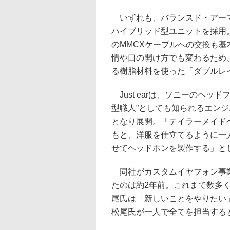
いずれも、バランスド・アーマチ
ハイブリッド型ユニットを採用
のMMCXケーブルへの交換も
情や口の開け方でも変わるため
る樹脂材料を使った「ダブルレ
Just earは、ソニーのヘッ
型職人”としても知られるエン
となり展開。「テイラーメイド
もと、洋服を仕立てるように一
せてヘッドホンを製作する」と
同社がカスタムイヤフォン事
たのは約2年前。これまで数多
尾氏は「新しいことをやりたい
松尾氏が一人で全てを担当する