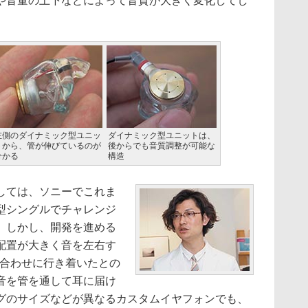
や音量の上下などによって音質が大きく変化してし
左側のダイナミック型ユニッ
ダイナミック型ユニットは、
トから、管が伸びているのが
後からでも音質調整が可能な
分かる
構造
しては、ソニーでこれま
型シングルでチャレンジ
。しかし、開発を進める
配置が大きく音を左右す
み合わせに行き着いたとの
音を管を通して耳に届け
グのサイズなどが異なるカスタムイヤフォンでも、