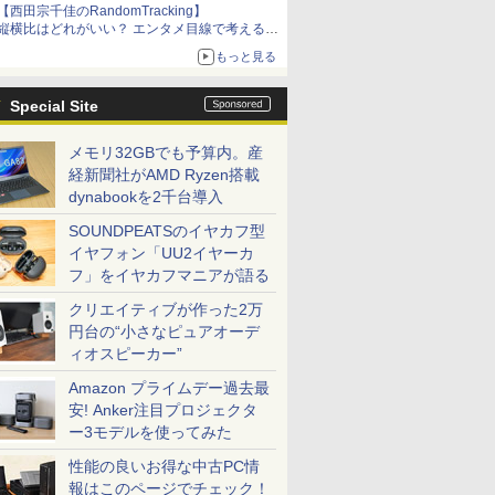
【西田宗千佳のRandomTracking】
縦横比はどれがいい？ エンタメ目線で考える、
サムスン新「Galaxy Z Fold」
もっと見る
Special Site
メモリ32GBでも予算内。産
経新聞社がAMD Ryzen搭載
dynabookを2千台導入
SOUNDPEATSのイヤカフ型
イヤフォン「UU2イヤーカ
フ」をイヤカフマニアが語る
クリエイティブが作った2万
円台の“小さなピュアオーデ
ィオスピーカー”
Amazon プライムデー過去最
安! Anker注目プロジェクタ
ー3モデルを使ってみた
性能の良いお得な中古PC情
報はこのページでチェック！