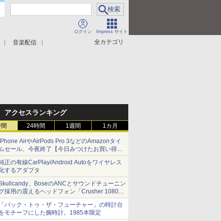
ログイン
Impress サイト
全カテゴリ
音楽配信
アクセスランキング
時間
24時間
1週間
1カ月
iPhone AirやAirPods Pro 3などのAmazonタイ
ムセール、今夜終了【今日みつけたお買い得
品】
純正の有線CarPlay/Android Autoをワイヤレス
化するアダプタ
Skullcandy、BoseのANCとサウンドチューニン
グ採用の震えるヘッドフォン「Crusher 1080
ANC」
「バック・トゥ・ザ・フューチャー」の時計台
をモチーフにした腕時計。1985本限定