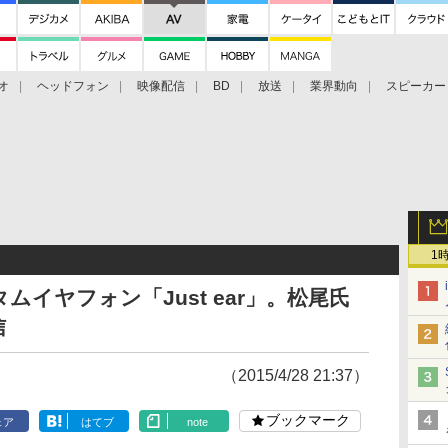
オ
ヘッドフォン
映像配信
BD
放送
業界動向
スピーカー
ェクタ
PS4
BDプレーヤー
映像配信
BD
1
ムイヤフォン「Just ear」。松尾氏
信
（2015/4/28 21:37）
ブックマーク
ェア
はてブ
note