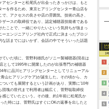
アセンターと松尾氏が出会ったきっかけは、もと
ターを作るため、東京ヒアリングセンター青山店を
こで、アクセスの良さや店の雰囲気、技術の高さ、
ラザースの取締役であり、認定補聴器技能者である
けたことで、一緒にやりたいという気持ちが強まっ
ニーエンジニアリング社内で正式に決まったプロジ
的な話までにはいかず、会話の中でそういった話題
1
ていた頃に、菅野利雄氏がソニー製補聴器(現在は
店として1995年に開業したのが出張専門の補聴器
04年に品川ヒアリングセンターとしてリニューアル
初は青山ヒアリングケア)が誕生した。その頃から、カ
ついても展開するという計画があり、実際に'10年
ら団塊の世代まで利用者は幅広く、菅野聡取締役
を感じていたという。その後、約1年前に松尾氏か
ーがあった時には、菅野氏はすぐにOKの返事を出したと