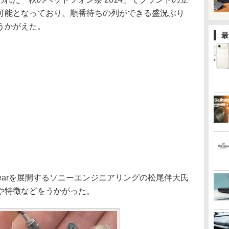
可能となっており、順番待ちの列ができる盛況ぶり
うかがえた。
最
 earを展開するソニーエンジニアリングの松尾伴大氏
や特徴などをうかがった。