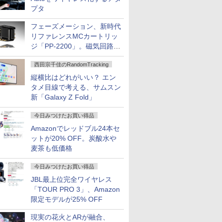
プタ
フェーズメーション、新時代
リファレンスMCカートリッ
ジ「PP-2200」。磁気回路や
ハウジングを根本から見直し
西田宗千佳のRandomTracking
縦横比はどれがいい？ エン
タメ目線で考える、サムスン
新「Galaxy Z Fold」
今日みつけたお買い得品
Amazonでレッドブル24本セ
ットが20% OFF。炭酸水や
麦茶も低価格
今日みつけたお買い得品
JBL最上位完全ワイヤレス
「TOUR PRO 3」、Amazon
限定モデルが25% OFF
現実の花火とARが融合、