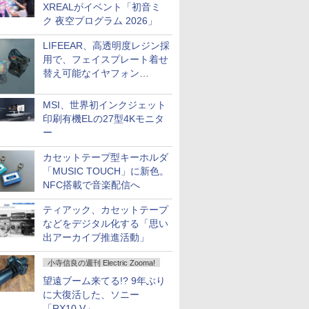
XREALがイベント「初音ミ
ク 夜空プログラム 2026」
LIFEEAR、高透明度レジン採
用で、フェイスプレート着せ
替え可能なイヤフォン
「Nova Shell」
MSI、世界初インクジェット
印刷有機ELの27型4Kモニタ
ー
カセットテープ型キーホルダ
「MUSIC TOUCH」に新色。
NFC搭載で音楽配信へ
ティアック、カセットテープ
などをデジタル化する「思い
出アーカイブ推進活動」
小寺信良の週刊 Electric Zooma!
望遠ブーム来てる!? 9年ぶり
に大復活した、ソニー
「RX10 V」