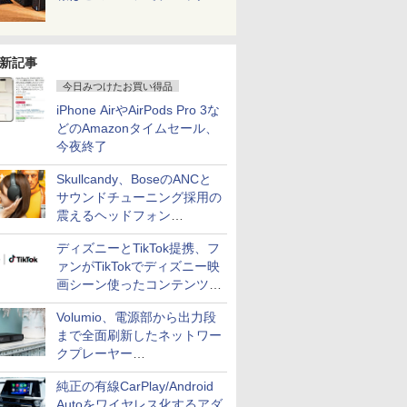
新記事
今日みつけたお買い得品
iPhone AirやAirPods Pro 3な
どのAmazonタイムセール、
今夜終了
Skullcandy、BoseのANCと
サウンドチューニング採用の
震えるヘッドフォン
「Crusher 1080 ANC」
ディズニーとTikTok提携、フ
ァンがTikTokでディズニー映
画シーン使ったコンテンツ制
作、Disney+にも配信
Volumio、電源部から出力段
まで全面刷新したネットワー
クプレーヤー
「Primo（2026）」
純正の有線CarPlay/Android
Autoをワイヤレス化するアダ