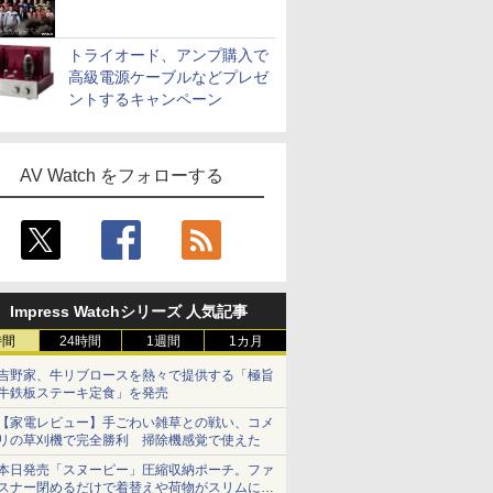
トライオード、アンプ購入で
高級電源ケーブルなどプレゼ
ントするキャンペーン
AV Watch をフォローする
Impress Watchシリーズ 人気記事
時間
24時間
1週間
1カ月
吉野家、牛リブロースを熱々で提供する「極旨
牛鉄板ステーキ定食」を発売
【家電レビュー】手ごわい雑草との戦い、コメ
リの草刈機で完全勝利 掃除機感覚で使えた
本日発売「スヌーピー」圧縮収納ポーチ。ファ
スナー閉めるだけで着替えや荷物がスリムにま