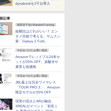
dynabookを2千台導入
新記事
西田宗千佳のRandomTracking
縦横比はどれがいい？ エン
タメ目線で考える、サムスン
新「Galaxy Z Fold」
今日みつけたお買い得品
Amazonでレッドブル24本セ
ットが20% OFF。炭酸水や
麦茶も低価格
今日みつけたお買い得品
JBL最上位完全ワイヤレス
「TOUR PRO 3」、Amazon
限定モデルが25% OFF
現実の花火とARが融合、
XREALがイベント「初音ミ