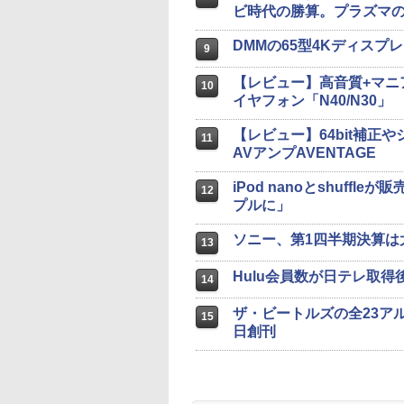
ビ時代の勝算。プラズマ
DMMの65型4Kディスプレ
9
【レビュー】高音質+マニ
10
イヤフォン「N40/N30」
【レビュー】64bit補正や
11
AVアンプAVENTAGE
iPod nanoとshuff
12
プルに」
ソニー、第1四半期決算は大
13
Hulu会員数が日テレ取
14
ザ・ビートルズの全23ア
15
日創刊