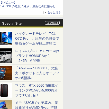
【レビュー】
DIATONEの遺伝子継承、最新なのに懐かし
い“惚れる音”Tecnologia e Cuore「DS-TC52B」
もっと見る
を聴く
Special Site
ハイグレードテレビ「TCL
Q7D Pro」。圧巻の色彩美で
映画＆ゲームが極上体験に
レイズのプレミアムカー向け
ブランドHOMURAから
「2×9R」が登場！
「A&ultima SP4000T」の魅
力！ポケットに入るオーディ
オの醍醐味
マウス、RTX 5060 Ti搭載ゲ
ーミングPCが7万5,000円オ
フで30万円台！
メモリ32GBでも予算内。産
経新聞社がAMD Ryzen搭載