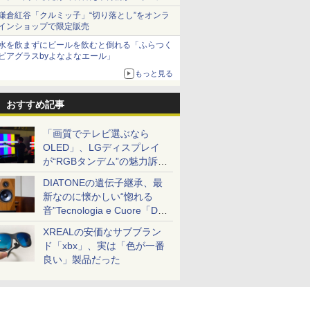
とまる
鎌倉紅谷「クルミッ子」“切り落とし”をオンラ
インショップで限定販売
水を飲まずにビールを飲むと倒れる「ふらつく
ビアグラスbyよなよなエール」
もっと見る
おすすめ記事
「画質でテレビ選ぶなら
OLED」、LGディスプレイ
が“RGBタンデム”の魅力訴
求。液晶とのガチ比較も
DIATONEの遺伝子継承、最
新なのに懐かしい“惚れる
音”Tecnologia e Cuore「DS-
TC52B」を聴く
XREALの安価なサブブラン
ド「xbx」、実は「色が一番
良い」製品だった