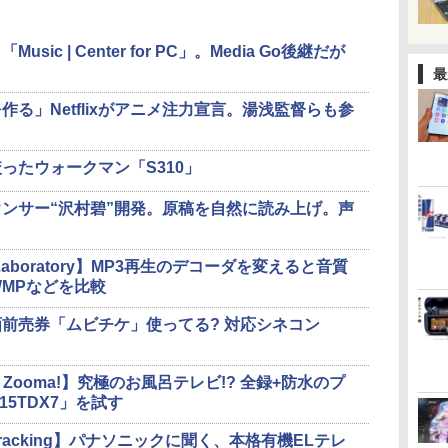
c | Center for PC」。Media Go後継だが
最
る」Netflixがアニメ注力宣言。湯浅監督らも参
ったウォークマン「S310」
ンサー“沢村碧”開発。原稿を自然に読み上げ。声
io Laboratory】MP3再生のデコーダを変えると音質
やWMPなどを比較
前売券「ムビチケ」使ってる? 対応シネコン
ic Zooma!】究極のお風呂テレビ!? 全録+防水のプ
15TDX7」を試す
racking】パナソニックに聞く、本格有機ELテレ