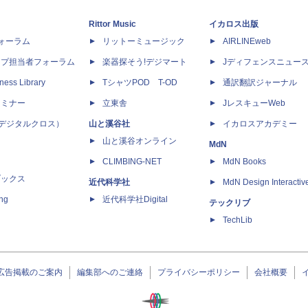
Rittor Music
イカロス出版
dフォーラム
リットーミュージック
AIRLINEweb
ップ担当者フォーラム
楽器探そう!デジマート
Jディフェンスニュー
ness Library
TシャツPOD T-OD
通訳翻訳ジャーナル
セミナー
立東舎
JレスキューWeb
 X（デジタルクロス）
山と溪谷社
イカロスアカデミー
山と溪谷オンライン
MdN
CLIMBING-NET
MdN Books
ブックス
近代科学社
MdN Design Interactiv
ing
近代科学社Digital
テックリブ
TechLib
広告掲載のご案内
編集部へのご連絡
プライバシーポリシー
会社概要