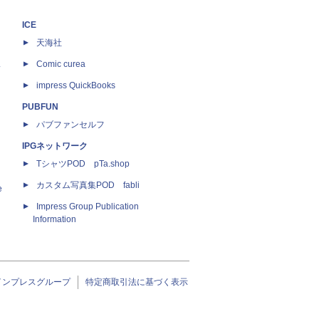
ICE
天海社
ス
Comic curea
impress QuickBooks
PUBFUN
パブファンセルフ
IPGネットワーク
TシャツPOD pTa.shop
カスタム写真集POD fabli
e
Impress Group Publication
Information
インプレスグループ
特定商取引法に基づく表示