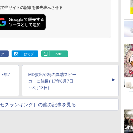
 検索で当サイトの記事を優先表示させる
ェア
はてブ
note
17年7
MD救出や桐の異端スピー
▲
カーに注目('17年8月7日
～8月13日)
hアクセスランキング］の他の記事を見る