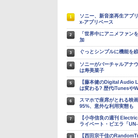
ソニー、新音楽再生アプリ「Musi
1
x-アプリベース
「世界中にアニメファンを作
2
加
ぐっとシンプルに機能を絞
3
ソニーがバーチャルアナウ
4
は寿美菜子
【藤本健のDigital Aud
5
は変わる? 歴代iTunes
スマホで座席がとれる映画
6
95%、意外な利用実態も
【小寺信良の週刊 Electr
7
ライベート・ビエラ「UN-
【西田宗千佳のRandomT
8