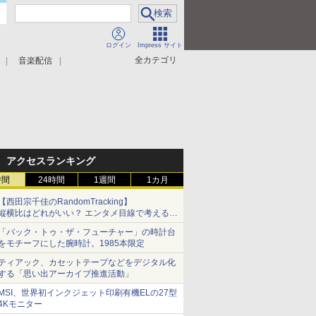
ログイン
Impress サイト
全カテゴリ
音楽配信
アクセスランキング
時間
24時間
1週間
1カ月
【西田宗千佳のRandomTracking】
縦横比はどれがいい？ エンタメ目線で考える、
サムスン新「Galaxy Z Fold」
「バック・トゥ・ザ・フューチャー」の時計台
をモチーフにした腕時計。1985本限定
ティアック、カセットテープなどをデジタル化
する「思い出アーカイブ推進活動」
MSI、世界初インクジェット印刷有機ELの27型
4Kモニター