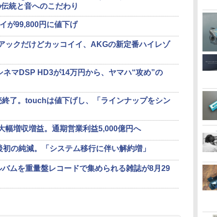
の伝統と音へのこだわり
イが99,800円に値下げ
アックだけどカッコイイ、AKGの新定番ハイレゾ
シネマDSP HD3が14万円から、ヤマハ“攻め”の
leが販売終了。touchは値下げし、「ラインナップをシン
幅増収増益。通期営業利益5,000億円へ
得後初の純減。「システム移行に伴い解約増」
ルバムを重量盤レコードで集められる雑誌が8月29