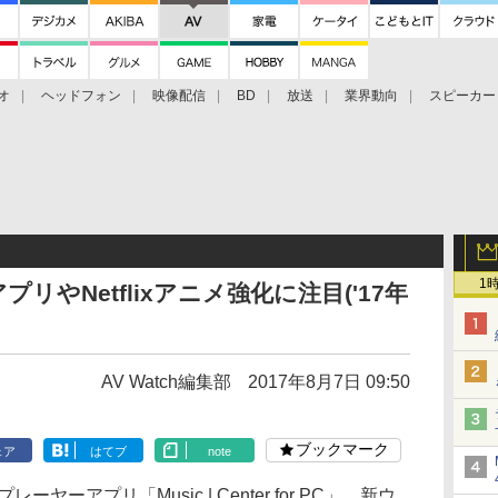
オ
ヘッドフォン
映像配信
BD
放送
業界動向
スピーカー
ェクタ
PS4
BDプレーヤー
映像配信
BD
1
やNetflixアニメ強化に注目('17年
AV Watch編集部
2017年8月7日 09:50
ブックマーク
ェア
はてブ
note
ーアプリ「Music | Center for PC」。新ウ