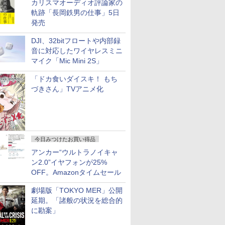
カリスマオーディオ評論家の
軌跡「長岡鉄男の仕事」5日
発売
DJI、32bitフロートや内部録
音に対応したワイヤレスミニ
マイク「Mic Mini 2S」
「ドカ食いダイスキ！ もち
づきさん」TVアニメ化
今日みつけたお買い得品
アンカー“ウルトラノイキャ
ン2.0”イヤフォンが25%
OFF。Amazonタイムセール
劇場版「TOKYO MER」公開
延期。「諸般の状況を総合的
に勘案」