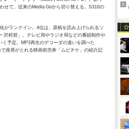
せて、従来のMedia Goから切り替える。S310の
メ強化がランクイン。4位は、原稿を読み上げられるソ
ー 沢村碧」。テレビ局やラジオ局などの番組制作や
いく予定。MP3再生のデコーダの違いを調べた
atoryやスマホで座席がとれる映画前売券「ムビチケ」の紹介記