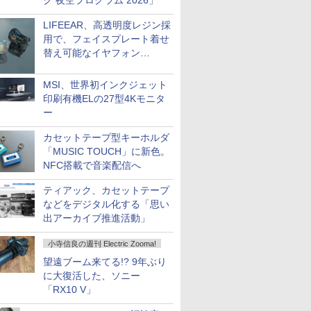
ク 夜空プログラム 2026」
LIFEEAR、高透明度レジン採
用で、フェイスプレート着せ
替え可能なイヤフォン
「Nova Shell」
MSI、世界初インクジェット
印刷有機ELの27型4Kモニタ
ー
カセットテープ型キーホルダ
「MUSIC TOUCH」に新色。
NFC搭載で音楽配信へ
ティアック、カセットテープ
などをデジタル化する「思い
出アーカイブ推進活動」
小寺信良の週刊 Electric Zooma!
望遠ブーム来てる!? 9年ぶり
に大復活した、ソニー
「RX10 V」