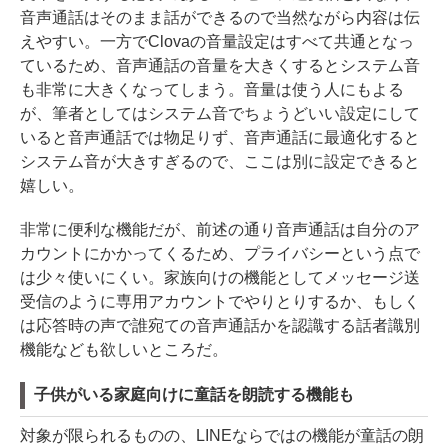
音声通話はそのまま話ができるので当然ながら内容は伝
えやすい。一方でClovaの音量設定はすべて共通となっ
ているため、音声通話の音量を大きくするとシステム音
も非常に大きくなってしまう。音量は使う人にもよる
が、筆者としてはシステム音でちょうどいい設定にして
いると音声通話では物足りず、音声通話に最適化すると
システム音が大きすぎるので、ここは別に設定できると
嬉しい。
非常に便利な機能だが、前述の通り音声通話は自分のア
カウントにかかってくるため、プライバシーという点で
は少々使いにくい。家族向けの機能としてメッセージ送
受信のように専用アカウントでやりとりするか、もしく
は応答時の声で誰宛ての音声通話かを認識する話者識別
機能なども欲しいところだ。
子供がいる家庭向けに童話を朗読する機能も
対象が限られるものの、LINEならではの機能が童話の朗