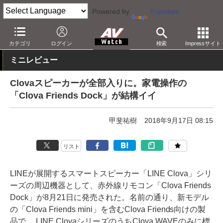
Powered by
Translate
AV Watch
製品
スマートスピーカー
Clova
カテゴリ
ログイン
検索
Impressサイト
ミニレビュー
Clovaスピーカーが全部入りに。家電操作の
「Clova Friends Dock」が結構イイ
甲斐祐樹
2018年9月17日 08:15
リスト
LINEが展開するスマートスピーカー「LINE Clova」シリ
ーズの周辺機器として、赤外線リモコン「Clova Friends
Dock」が8月21日に発売された。名前の通り、新モデル
の「Clova Friends mini」を含むClova Friends向けの製
品で、 LINE ClovaシリーズのうちClova WAVEのみに標