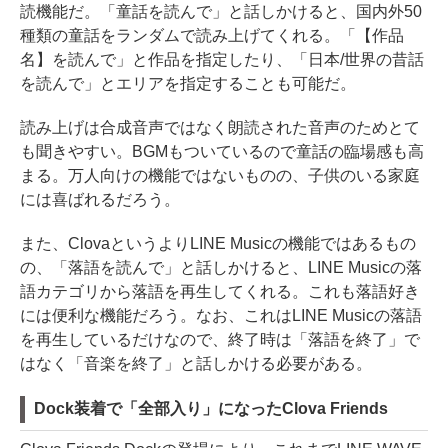
読機能だ。「童話を読んで」と話しかけると、国内外50
種類の童話をランダムで読み上げてくれる。「【作品
名】を読んで」と作品を指定したり、「日本/世界の昔話
を読んで」とエリアを指定することも可能だ。
読み上げは合成音声ではなく朗読された音声のためとて
も聞きやすい。BGMもついているので童話の臨場感も高
まる。万人向けの機能ではないものの、子供のいる家庭
には喜ばれるだろう。
また、ClovaというよりLINE Musicの機能ではあるもの
の、「落語を読んで」と話しかけると、LINE Musicの落
語カテゴリから落語を再生してくれる。これも落語好き
には便利な機能だろう。なお、これはLINE Musicの落語
を再生しているだけなので、終了時は「落語を終了」で
はなく「音楽を終了」と話しかける必要がある。
Dock装着で「全部入り」になったClova Friends