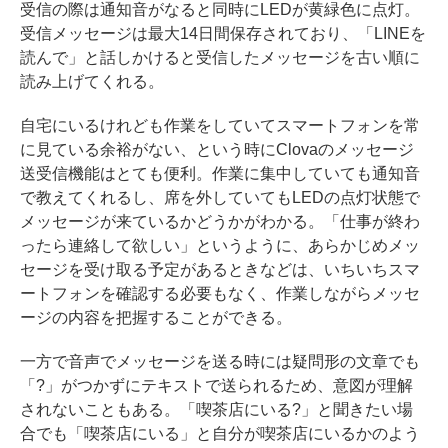
受信の際は通知音がなると同時にLEDが黄緑色に点灯。
受信メッセージは最大14日間保存されており、「LINEを
読んで」と話しかけると受信したメッセージを古い順に
読み上げてくれる。
自宅にいるけれども作業をしていてスマートフォンを常
に見ている余裕がない、という時にClovaのメッセージ
送受信機能はとても便利。作業に集中していても通知音
で教えてくれるし、席を外していてもLEDの点灯状態で
メッセージが来ているかどうかがわかる。「仕事が終わ
ったら連絡して欲しい」というように、あらかじめメッ
セージを受け取る予定があるときなどは、いちいちスマ
ートフォンを確認する必要もなく、作業しながらメッセ
ージの内容を把握することができる。
一方で音声でメッセージを送る時には疑問形の文章でも
「?」がつかずにテキストで送られるため、意図が理解
されないこともある。「喫茶店にいる?」と聞きたい場
合でも「喫茶店にいる」と自分が喫茶店にいるかのよう