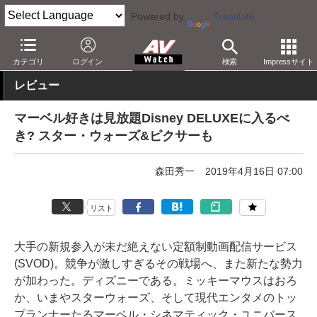
Powered by
Translate
AV Watch
コンテンツ・サービス
映像配信
カテゴリ
ログイン
検索
Impressサイト
レビュー
マーベル好きは見放題Disney DELUXEに入るべ
き? スター・ウォーズ&ピクサーも
森田秀一
2019年4月16日 07:00
リスト
大手の新規参入が未だ絶えない定額制動画配信サービス
(SVOD)。競争が激しすぎるその戦場へ、また新たな勢力
が加わった。ディズニーである。ミッキーマウスはおろ
か、いまやスターウォーズ、そして現代エンタメのトッ
プランナーたるマーベル・シネマティック・ユニバース