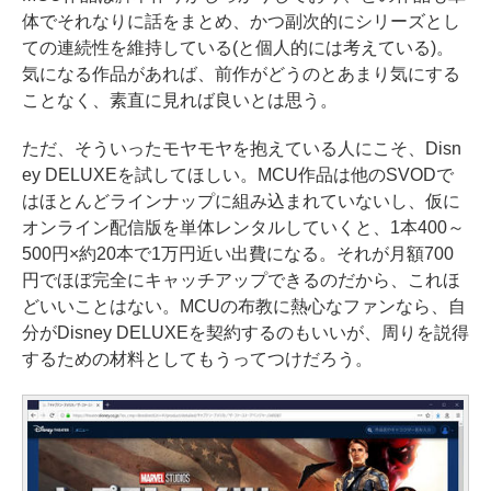
体でそれなりに話をまとめ、かつ副次的にシリーズとし
ての連続性を維持している(と個人的には考えている)。
気になる作品があれば、前作がどうのとあまり気にする
ことなく、素直に見れば良いとは思う。
ただ、そういったモヤモヤを抱えている人にこそ、Disn
ey DELUXEを試してほしい。MCU作品は他のSVODで
はほとんどラインナップに組み込まれていないし、仮に
オンライン配信版を単体レンタルしていくと、1本400～
500円×約20本で1万円近い出費になる。それが月額700
円でほぼ完全にキャッチアップできるのだから、これほ
どいいことはない。MCUの布教に熱心なファンなら、自
分がDisney DELUXEを契約するのもいいが、周りを説得
するための材料としてもうってつけだろう。