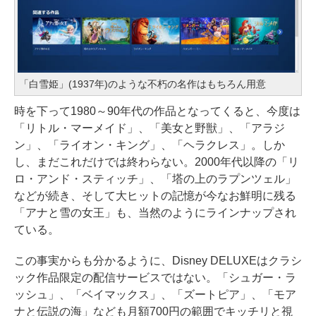
「白雪姫」(1937年)のような不朽の名作はもちろん用意
時を下って1980～90年代の作品となってくると、今度は
「リトル・マーメイド」、「美女と野獣」、「アラジ
ン」、「ライオン・キング」、「ヘラクレス」。しか
し、まだこれだけでは終わらない。2000年代以降の「リ
ロ・アンド・スティッチ」、「塔の上のラプンツェル」
などが続き、そして大ヒットの記憶が今なお鮮明に残る
「アナと雪の女王」も、当然のようにラインナップされ
ている。
この事実からも分かるように、Disney DELUXEはクラシ
ック作品限定の配信サービスではない。「シュガー・ラ
ッシュ」、「ベイマックス」、「ズートピア」、「モア
ナと伝説の海」なども月額700円の範囲でキッチリと視