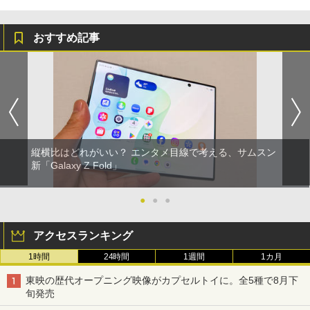
おすすめ記事
縦横比はどれがいい？ エンタメ目線で考える、サムスン
新「Galaxy Z Fold」
●
●
●
アクセスランキング
1時間
24時間
1週間
1カ月
東映の歴代オープニング映像がカプセルトイに。全5種で8月下
旬発売