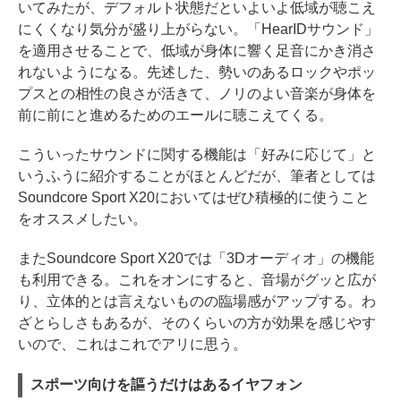
いてみたが、デフォルト状態だといよいよ低域が聴こえ
にくくなり気分が盛り上がらない。「HearIDサウンド」
を適用させることで、低域が身体に響く足音にかき消さ
れないようになる。先述した、勢いのあるロックやポッ
プスとの相性の良さが活きて、ノリのよい音楽が身体を
前に前にと進めるためのエールに聴こえてくる。
こういったサウンドに関する機能は「好みに応じて」と
いうふうに紹介することがほとんどだが、筆者としては
Soundcore Sport X20においてはぜひ積極的に使うこと
をオススメしたい。
またSoundcore Sport X20では「3Dオーディオ」の機能
も利用できる。これをオンにすると、音場がグッと広が
り、立体的とは言えないものの臨場感がアップする。わ
ざとらしさもあるが、そのくらいの方が効果を感じやす
いので、これはこれでアリに思う。
スポーツ向けを謳うだけはあるイヤフォン