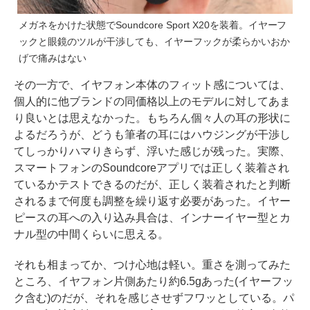
メガネをかけた状態でSoundcore Sport X20を装着。イヤーフ
ックと眼鏡のツルが干渉しても、イヤーフックが柔らかいおか
げで痛みはない
その一方で、イヤフォン本体のフィット感については、
個人的に他ブランドの同価格以上のモデルに対してあま
り良いとは思えなかった。もちろん個々人の耳の形状に
よるだろうが、どうも筆者の耳にはハウジングが干渉し
てしっかりハマりきらず、浮いた感じが残った。実際、
スマートフォンのSoundcoreアプリでは正しく装着され
ているかテストできるのだが、正しく装着されたと判断
されるまで何度も調整を繰り返す必要があった。イヤー
ピースの耳への入り込み具合は、インナーイヤー型とカ
ナル型の中間くらいに思える。
それも相まってか、つけ心地は軽い。重さを測ってみた
ところ、イヤフォン片側あたり約6.5gあった(イヤーフッ
ク含む)のだが、それを感じさせずフワッとしている。パ