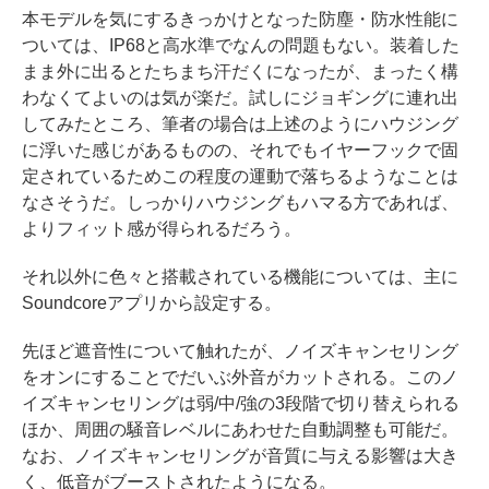
本モデルを気にするきっかけとなった防塵・防水性能に
ついては、IP68と高水準でなんの問題もない。装着した
まま外に出るとたちまち汗だくになったが、まったく構
わなくてよいのは気が楽だ。試しにジョギングに連れ出
してみたところ、筆者の場合は上述のようにハウジング
に浮いた感じがあるものの、それでもイヤーフックで固
定されているためこの程度の運動で落ちるようなことは
なさそうだ。しっかりハウジングもハマる方であれば、
よりフィット感が得られるだろう。
それ以外に色々と搭載されている機能については、主に
Soundcoreアプリから設定する。
先ほど遮音性について触れたが、ノイズキャンセリング
をオンにすることでだいぶ外音がカットされる。このノ
イズキャンセリングは弱/中/強の3段階で切り替えられる
ほか、周囲の騒音レベルにあわせた自動調整も可能だ。
なお、ノイズキャンセリングが音質に与える影響は大き
く、低音がブーストされたようになる。