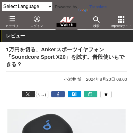
Powered by
Translate
AV Watch
製品
ヘッドフォン
Anker
カテゴリ
ログイン
検索
Impressサイト
レビュー
1万円を切る、Ankerスポーツイヤフォン
「Soundcore Sport X20」を試す。普段使いもで
きる？
小岩井 博
2024年8月20日 08:00
リスト