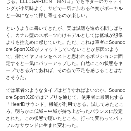
じる。ELLEGARDEN「風の日」でもギターのカッティ
ングが小気味よく、サビで一気に加わる伴奏がボーカル
と一体になって押し寄せるのが楽しい。
というように書いてきたが、実は試聴を進める間しばら
く、カナル型のスポーツ向けモデルとしては低域が想像
よりも控えめに感じていた。ただ、これは筆者にSoundc
ore Sport X20がフィットしていないことが原因のよう
で、指でイヤフォンをベストと思われるポジションに固
定すると一気にパワーアップした。自然にこの状態をキ
ープできる方であれば、その点で不足を感じることはな
さそうだ。
では筆者のようなタイプはどうすればよいのか。Soundc
ore Sport X20ではアプリを通じて、使用者に最適化する
「HearIDサウンド」機能が利用できる。試してみたとこ
ろ、明らかに低域～中域が持ち上がったバランスに設定
された。この状態で聴いたところ、打って変わってパワ
フルなサウンドに生まれ変わった。