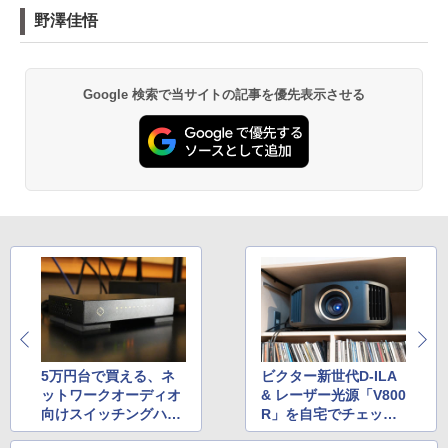
野澤佳悟
Google 検索で当サイトの記事を優先表示させる
5万円台で買える、ネ
ビクター新世代D-ILA
ットワークオーディオ
& レーザー光源「V800
向けスイッチングハブ
R」を自宅でチェッ
Silent Angel「N8」を
ク。V9Rからの進化に