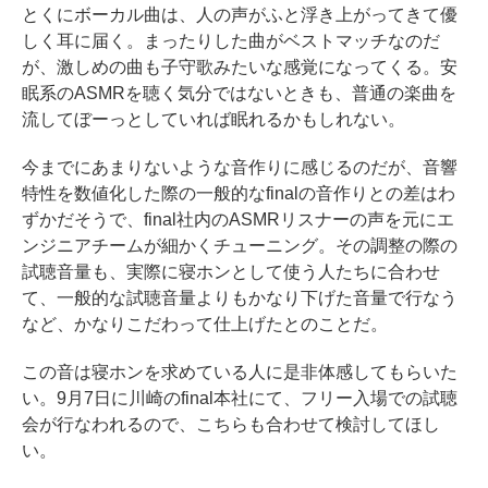
とくにボーカル曲は、人の声がふと浮き上がってきて優
しく耳に届く。まったりした曲がベストマッチなのだ
が、激しめの曲も子守歌みたいな感覚になってくる。安
眠系のASMRを聴く気分ではないときも、普通の楽曲を
流してぼーっとしていれば眠れるかもしれない。
今までにあまりないような音作りに感じるのだが、音響
特性を数値化した際の一般的なfinalの音作りとの差はわ
ずかだそうで、final社内のASMRリスナーの声を元にエ
ンジニアチームが細かくチューニング。その調整の際の
試聴音量も、実際に寝ホンとして使う人たちに合わせ
て、一般的な試聴音量よりもかなり下げた音量で行なう
など、かなりこだわって仕上げたとのことだ。
この音は寝ホンを求めている人に是非体感してもらいた
い。9月7日に川崎のfinal本社にて、フリー入場での試聴
会が行なわれるので、こちらも合わせて検討してほし
い。