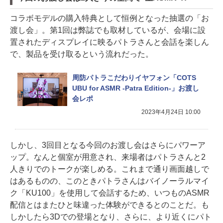
コラボモデルの購入特典として恒例となった抽選の「お
渡し会」。第1回は弊誌でも取材しているが、会場に設
置されたディスプレイに映るパトラさんと会話を楽しん
で、製品を受け取るという流れだった。
周防パトラこだわりイヤフォン「COTS
UBU for ASMR -Patra Edition-」お渡し
会レポ
2023年4月24日 10:00
しかし、3回目となる今回のお渡し会はさらにパワーア
ップ。なんと個室が用意され、来場者はパトラさんと2
人きりでのトークが楽しめる。これまで通り画面越しで
はあるものの、このときパトラさんはバイノーラルマイ
ク「KU100」を使用して会話するため、いつものASMR
配信とはまたひと味違った体験ができるとのことだ。も
しかしたら3Dでの登場となり、さらに、より近くにパト