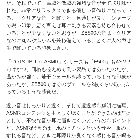
だ。それでいて、高域と低域の強烈な音が全て取り除か
れた、非常にリラックスできる優しい音作りになってい
る。「クリアな音」と聞くと、見通しが良く、シャープ
で鋭い印象、悪く言えば耳に刺さる要素も持ち合わせて
いることが少なくないと思うが、ZE500の音は、クリア
なのに丸みや温かみを兼ね備えている。とくに人の声は
生で聞いている印象に近い。
「COTSUBU for ASMR」シリーズも「E500」もASMR
向けかつ、価格も控えめで良い製品ではあったのだが、
温かみが強く、若干ヴェールを纏っているような印象が
あったが、ZE500ではそのヴェールを2枚くらい取っ払
っているような感覚だ。
近い音はしっかりと近く、そして遠近感も鮮明に描写。
ASMRコンテンツを生々しく聴くことができるのは前提
として、不快な音が耳に届きにくいというのもポイント
だ。ASMR配信では、水のピチャッという音や、服のこ
すれる音など、ときに耳障りが良くなく感じる音が鳴る