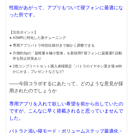
性能があがって、アプリもついて寝フォンに最適にな
った所です。
【注目ポイント】
ASMRに特化した新チューニング
専用アプリパトラ特別仕様付きで細かく調整できる
片側約3gの「超軽量＆極小筐体」を新採用‼ 寝フォンに超最適‼ 誤動
作を防止対策あり
2色コンプリートセット購入者様限定「パトラのイヤホン置き場 with
かにかま」プレゼントなどなど!
——今回コラボするにあたって、どのような意見が採
用されたのでしょうか
専用アプリを入れて欲しい希望を前から出していたの
ですが、こんなに早く搭載されると思っていませんで
した。
パトラと添い寝モード・ボリュームステップ最適化・