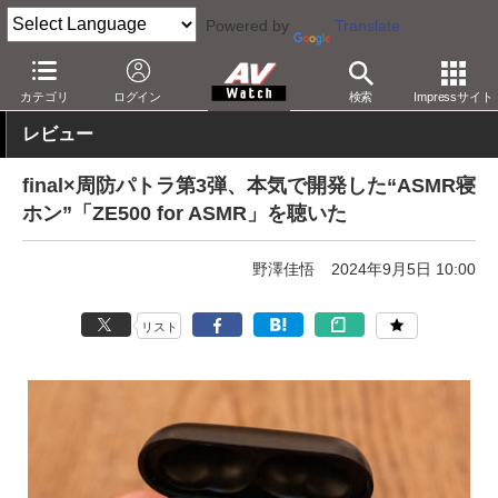
Powered by
Translate
AV Watch
製品
ヘッドフォン
final
カテゴリ
ログイン
検索
Impressサイト
レビュー
final×周防パトラ第3弾、本気で開発した“ASMR寝
ホン”「ZE500 for ASMR」を聴いた
野澤佳悟
2024年9月5日 10:00
リスト