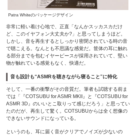
Patra Whiteのパッケージデザイン
非常に軽い着け心地で、正直「なんかスッカスカだけ
ど、このイヤフォン大丈夫か?」と思ってしまうほど。
しかし、音を再生するとしっかり密閉されている時の音
で聴こえる。なんとも不思議な感覚だ。筐体の耳に触れ
る部分までを包むイヤーピースが採用されていて、堅い
物が触れている感覚もなく、快適だ。
音も設計も“ASMRを聴きながら寝ること”に特化
そして、一番の衝撃がその音質だ。筆者も試聴する前ま
では「『COTSUBU for ASMR MKII』と『COTSUBU for
ASMR 3D』のいいとこ取りって感じだろう」と思ってい
たのだが、再生して驚く。COTSUBUからは全く想像の
できないサウンドになっている。
というのも、耳に届く音がクリアでノイズが少ないの