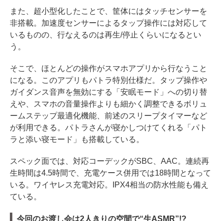
また、超小型化したことで、筐体にはタッチセンサーを
非搭載。加速度センサーによるタップ操作には対応して
いるものの、行なえるのは再生/停止くらいになるとい
う。
そこで、ほとんどの操作がスマホアプリから行なうこと
になる。このアプリもパトラ特別仕様だ。タップ操作や
ガイダンス音声を無効にする「安眠モード」への切り替
えや、スマホの音量操作よりも細かく調整できるボリュ
ームステップ最適化機能、前述のスリープタイマーなど
が利用できる。パトラさんが寝かしつけてくれる「パト
ラと添い寝モード」も搭載している。
スペック面では、対応コーデックがSBC、AAC。連続再
生時間は4.5時間で、充電ケース併用では18時間となって
いる。ワイヤレス充電対応。IPX4相当の防水性能も備え
ている。
今回のお渡し会は2人きりの空間で“生ASMR”!?