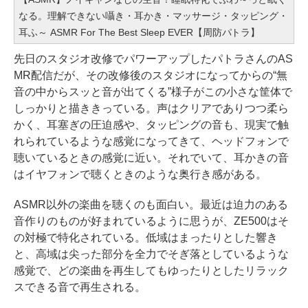
なる。理解できない囁き・耳かき・マッサージ・タッピング・
耳ふ～ ASMR For The Best Sleep EVER【周防パトラ】
先日のスタジオ改修でパワーアップしたパトラさんのAS
MR配信だが、その改修後のスタジオになってからの“無
音の中からスッと音が出てくる”様子がこの小さな筐体で
しっかりと描ききっている。声はクリアでありつつ柔ら
かく、耳塞ぎの圧迫感や、タッピングの音も、現実で触
れられているような感覚になってきて、ヘッドフォンで
聴いているときの感覚に近い。それでいて、耳かきの音
はイヤフォンで聴くときのような奥行き感がある。
ASMR以外の楽曲を聴くのも面白い。最近は迫力のある
音作りのものが好まれているように思うが、ZE500はそ
の対極で特化されている。低域はまったりとした響き
と、高域は尖った部分を全力でそぎ落としているような
感覚で、どの楽曲を再生してもゆったりとしたリラック
スできる音で再生される。