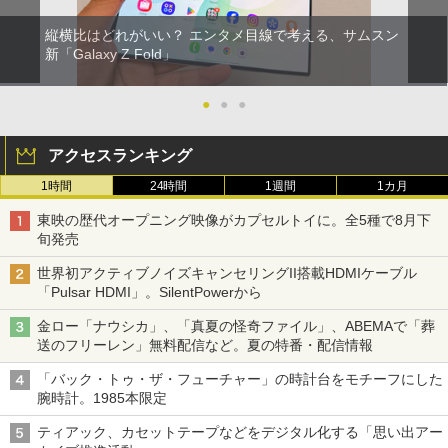
縦横比はどれがいい？ エンタメ目線で考える、サムスン
新「Galaxy Z Fold」
●
●
●
アクセスランキング
1時間
24時間
1週間
1カ月
東映の歴代オープニング映像がカプセルトイに。全5種で8月下
旬発売
世界初アクティブノイズキャンセリングII搭載HDMIケーブル
「Pulsar HDMI」。SilentPowerから
金ロー「ナウシカ」、「真夏の怪奇ファイル」、ABEMAで「葬
送のフリーレン」無料配信など。夏の特番・配信情報
「バック・トゥ・ザ・フューチャー」の時計台をモチーフにした
腕時計。1985本限定
ティアック、カセットテープなどをデジタル化する「思い出アー