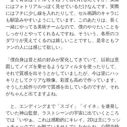
にはフォトリアルっぽく見せているだけなんです。実際
にはフチに少し線を入れたりして、セル画調のキャラに
も馴染みやすいようにしています。このあたりは、長く
一緒にやってる美術チームなので、僕のやりたいことを
しっかりとやってくれるんですね。そういう、各所のコ
ダワリが見えてくるのは嬉しいことですし、是非ともフ
ァンの人には感じて欲しい」
「僕自身は昔と絵の好みが変化してきていて、以前は意
図してノイズを乗せるようなフィルタを使ったりして、
それで質感を出そうとかしていましたが、今は逆にハッ
キリとしてクリアな映像。彩度も高めで作っています。
そうした絵作りの中で質感を出しているのですが、それ
がちゃんと出てますよね。
と、エンディングまで「スゴイ」「イイネ」を連発し
ていた神山監督。ラストシーンの宇宙に出ていくところ
では「いやぁ、これは感動的にキレイ。2Dは主にラッシ
ュチェックでしか観ていませんでしたからね。公開当時