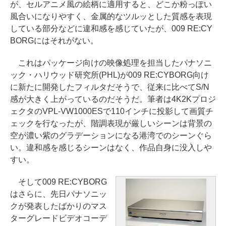
が、セルアニメ風の絵柄に適用すると、どこか粉っぽい
風合いになりやすく、金属的なツルッとした質感を表現
している部分などに違和感を感じていたが、009 RE:CY
BORGにはそれがない。
これはパッケージ向けの映像処理を担当したパナソニ
ック・ハリウッド研究所(PHL)が009 RE:CYBORG向け
に新たに開発したフィルタだそうで、従来に比べてS/N
感が大きく上がっているのだそうだ。筆者は4K2Kプロジ
ェクタのVPL-VW1000ESで110インチに投影して画質チ
ェックを行なったが、階調表現が厳しいシーンは背景の
空が濃い紫のグラデーションになる港湾でのシーンぐら
い。違和感を感じるシーンはなく、作品自身に没入しや
すい。
そして009 RE:CYBORG
はさらに、先日パナソニッ
クが発表したばかりのマス
ターグレードビデオコーデ