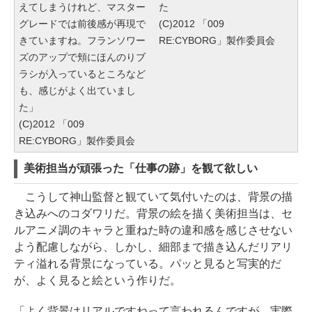
えてしまうけれど、マスター
た
グレードでは前後感が再現で
(C)2012 「009
きていますね。フランソワー
RE:CYBORG」製作委員会
ズのアップで頬にほんのりブ
ラシが入っているところなど
も、感じがよく出ていまし
た」
(C)2012 「009
RE:CYBORG」製作委員会
美術担当が頑張った「仕事の跡」を観て欲しい
こうして神山監督と観ていて気付いたのは、背景の描
き込みへのコダワリだ。背景の絵を描く美術担当は、セ
ルアニメ調のキャラと重ねた時の違和感を感じさせない
よう配慮しながら、しかし、細部まで描き込んだリアリ
ティ溢れる背景になっている。パッと見ると写実的だ
が、よく見ると絵という作りだ。
「よく背景はリアルですねって言われるんですが、実際