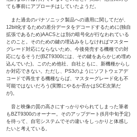
ても事前にアプローチはしていたようだ。
また過去のパナソニック製品への適用に関してだが、
12bit化するための差分データをデコードするために(独自
拡張であるため)AACSとは別の暗号化が行なわれている
とのこと。そのための鍵の埋込みをしなければマスター
グレード対応にならないため、今後発売する機種での対
応になるそうだ(BZT9300には、その鍵をあらかじめ埋め
込んでいた)。このため他社、自社ともに、新機種からし
か対応できない。ただし、PS3のようにソフトウェアデ
コードで再生する機種ならば、マスターグレード化も不
可能ではないだろう(実際にやるか否かはSCE次第だ
が)。
音と映像の質の高さにすっかりやられてしまった筆者
もBZT9300のオーナー。そのアップデート(6月中旬予定)
を待って、自宅システムでその違いをしっかりと体感し
たいと考えている。