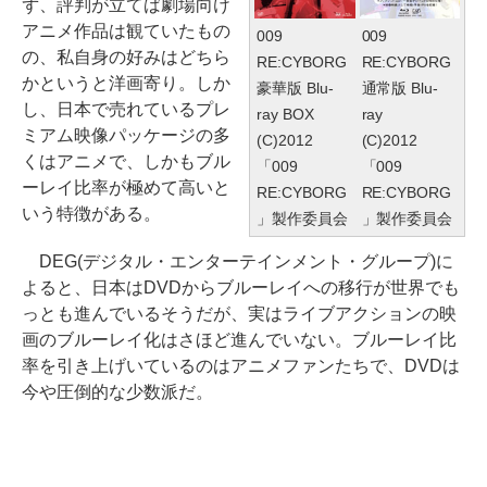
ず、評判が立てば劇場向け
アニメ作品は観ていたもの
009
009
の、私自身の好みはどちら
RE:CYBORG
RE:CYBORG
かというと洋画寄り。しか
豪華版 Blu-
通常版 Blu-
し、日本で売れているプレ
ray BOX
ray
ミアム映像パッケージの多
(C)2012
(C)2012
くはアニメで、しかもブル
「009
「009
ーレイ比率が極めて高いと
RE:CYBORG
RE:CYBORG
いう特徴がある。
」製作委員会
」製作委員会
DEG(デジタル・エンターテインメント・グループ)に
よると、日本はDVDからブルーレイへの移行が世界でも
っとも進んでいるそうだが、実はライブアクションの映
画のブルーレイ化はさほど進んでいない。ブルーレイ比
率を引き上げいているのはアニメファンたちで、DVDは
今や圧倒的な少数派だ。