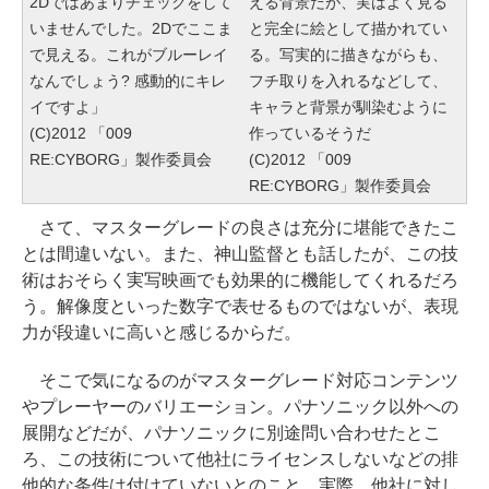
2Dではあまりチェックをして
える背景だが、実はよく見る
いませんでした。2Dでここま
と完全に絵として描かれてい
で見える。これがブルーレイ
る。写実的に描きながらも、
なんでしょう? 感動的にキレ
フチ取りを入れるなどして、
イですよ」
キャラと背景が馴染むように
(C)2012 「009
作っているそうだ
RE:CYBORG」製作委員会
(C)2012 「009
RE:CYBORG」製作委員会
さて、マスターグレードの良さは充分に堪能できたこ
とは間違いない。また、神山監督とも話したが、この技
術はおそらく実写映画でも効果的に機能してくれるだろ
う。解像度といった数字で表せるものではないが、表現
力が段違いに高いと感じるからだ。
そこで気になるのがマスターグレード対応コンテンツ
やプレーヤーのバリエーション。パナソニック以外への
展開などだが、パナソニックに別途問い合わせたとこ
ろ、この技術について他社にライセンスしないなどの排
他的な条件は付けていないとのこと。実際、他社に対し