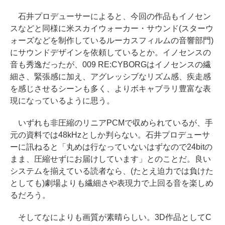
石井プロデューサーによると、今回の作品もイノセン
スなどと同様に米スカイウォーカー・サウンド(スターウ
ォーズなどを制作しているルーカスフィルムの音響部門)
にサウンドデザインを依頼しているとか。イノセンスの
音も秀逸だったが、009 RE:CYBORGはイノセンスの繊
細さ、緊張感に加え、アグレッシブなリズム感、疾走感
を感じさせるシーンも多く、よりボキャブラリ豊富な表
現になっているように思う。
いずれも非圧縮のリニアPCMで収められているが、手
元の資料では48kHzとしか判らない。石井プロデューサ
ーに訊ねると「丸めは行なっていないはずなので24bitの
まま、圧縮せずにお届けしています」とのことだ。良い
システムを揃えている読者なら、(たとえ迫力では負けた
としても)劇場よりも繊細さや表現力で上回る音を楽しめ
るだろう。
そしてなによりも画質が素晴らしい。3D作品としてC