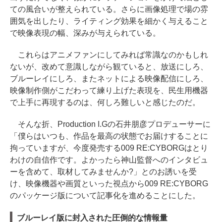
ての風合いが整えられている。さらに画像処理で場の雰
囲気を出したり、ライティング効果を細かく与えること
で映像表現の幅、深みが与えられている。
これらはアニメファンにしてみれば常識なのかもしれ
ないが、改めて意識しながら観ていると、放送にしろ、
ブルーレイにしろ、またネットによる映像配信にしろ、
映像制作側がこだわって練り上げた表現を、民生用機器
で上手に再現するのは、何しろ難しいと感じたのだ。
そんな折、Production I.Gの石井朋彦プロデューサーに
「僕らはいつも、作品を最高の状態でお届けすることに
拘っていますが、今度発売する009 RE:CYBORGはとり
わけの自信作です。よかったら神山監督へのインタビュ
ーを含めて、取材してみませんか?」とのお誘いを受
け、映像機器や画質といった視点から009 RE:CYBORG
のパッケージ版について記事化を進めることにした。
ブルーレイ版に封入された圧倒的な情報量