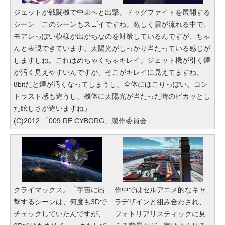
ジェットが戦闘機で中東へと出撃。ドッグファイトを展開する
シーン「このシーンもスゴイですね。激しく雲が流れる中で、
モアレっぽい模様が出がちなのを対策しているんですが、ちゃ
んと表現できています。太陽光がしっかり当たっている感じが
しますしね。これはめちゃくちゃキレイ。ジェット機が引く煙
が汚く見えやすいんですが、そこがキレイに見えてますね。
8bitだと煙が汚くなってしまうし、全体にほこりっぽい。コン
トラスト感も違うし、機体に太陽光が当たった時のピカッとし
た眩しさが違いますね」
(C)2012 「009 RE:CYBORG」製作委員会
クライマックス。「宇宙に出
作中ではセルアニメ的なキャ
撃するシーンは、何度も3Dで
ラデザインと組み合わされ、
チェックしていたんですが、
フォトリアリスティックに見