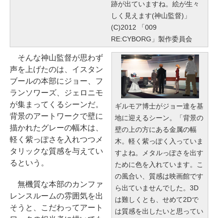
跡が出ていますね。絵が生々
しく見えます(神山監督)」
(C)2012 「009
RE:CYBORG」製作委員会
そんな神山監督が思わず
声を上げたのは、イスタン
ブールの本部にジョー、フ
ランソワーズ、ジェロニモ
が集まってくるシーンだ。
ギルモア博士がジョー達を基
背景のアートワークで壁に
地に迎えるシーン。「背景の
描かれたグレーの幅木は、
壁の上の方にある金属の幅
軽く紫っぽさを入れつつメ
木。軽く紫っぽく入っていま
タリックな質感を与えてい
すよね。メタルっぽさを出す
るという。
ために色を入れています。こ
の風合い、質感は映画館です
無機質な本部のカンファ
ら出ていませんでした。3D
レンスルームの雰囲気を出
は難しくとも、せめて2Dで
そうと、こだわってアート
は質感を出したいと思ってい