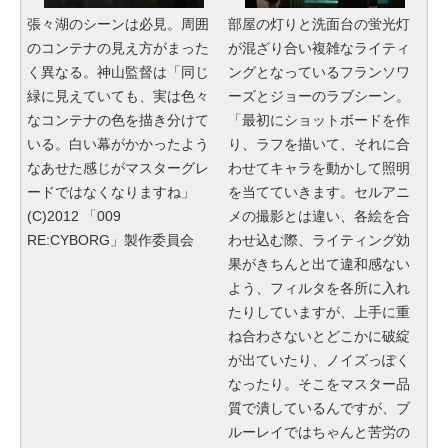
張々湖のシーンは必見。周囲
部屋の灯りと洗面台の蛍光灯
のコンテナの見え方がまった
が混ざり合い複雑なライティ
く異なる。神山監督は「同じ
ングとなっているフランソワ
緑に見えていても、実は色々
ーズとジョーのラブシーン。
なコンテナの色を描き分けて
「最初にショットボードを作
いる。白い幕がかかったよう
り、ラフを描いて、それに合
なあせた感じがマスターグレ
わせてキャラを動かして照明
ードではなくなりますね」
を当てていきます。セルアニ
(C)2012 「009
メの撮影とは違い、各絵を合
RE:CYBORG」製作委員会
わせ込む際、ライティング効
果がきちんと出て違和感ない
よう、フィルタを各所に入れ
たりしていますが、上手に重
ね合わさないとどこかに破綻
が出ていたり、ノイズっぽく
なったり。そこをマスター品
質で潰しているんですが、ブ
ルーレイではちゃんと苦労の