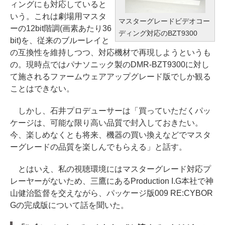
ィングにも対応していると
いう。これは劇場用マスタ
マスターグレードビデオコー
ーの12bit階調(画素あたり36
ディング対応のBZT9300
bit)を、従来のブルーレイと
の互換性を維持しつつ、対応機材で再現しようというも
の。現時点ではパナソニック製のDMR-BZT9300に対し
て施されるファームウェアアップグレード版でしか観る
ことはできない。
しかし、石井プロデューサーは「買っていただくパッ
ケージは、可能な限り高い品質で封入しておきたい。
今、楽しめなくとも将来、機器の買い換えなどでマスタ
ーグレードの品質を楽しんでもらえる」と話す。
とはいえ、私の視聴環境にはマスターグレード対応プ
レーヤーがないため、三鷹にあるProduction I.G本社で神
山健治監督を交えながら、パッケージ版009 RE:CYBOR
Gの完成版について話を聞いた。