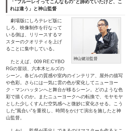
「“ブルーレイってこんなもの”と諦めていたけど、こ
れは違う」と神山監督
劇場版にしろテレビ版に
しろ、映像制作を行なって
いる側は、リリースするマ
スターのクオリティを上げ
ることに集中している。
神山健治監督
たとえば、009 RE:CYBO
RGの冒頭、六本木ヒルズの
シーン。各ビルの質感や室内のインテリア、屋外の描写
や色彩。さらには一気に雲の色が変化してニューヨー
ク・マンハッタンへと舞台が移るシーン。どのような色
彩で描くのか。またニューヨークへの転換で、モヤモヤ
とした少しくすんだ空気感へと微妙に変化させる。こう
した”風合い”を重視し、時間をかけて演出を施したと神
山監督。
しかし、監督が手出しできるのはマスターを作るとこ