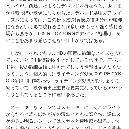
というが、前述したようにデバンドを行なうと、少しば
かり粉っぽい映像になりがちだ。デバンド処理のアルゴ
リズムによっては、この粉っぽさ(質感の描き分けが曖昧
になるという形で現れることが多い)をもっと強く感じる
場合もあるが、009 RE:CYBORGのデバンド処理は、そ
のことをあまり感じさせない仕上がりではある。
しかし、それでもフルHDの画素に微細なノイズを入れ
ていくことで中間階調を引きだしているわけで、デバン
ド処理後の微細振幅に埋もれてしまう情報は見えなくな
ってしまう。個人的にはライティング効果(009 RE:CYB
ORGは3D制作のため、ライティング効果がひじょうに
凝っていて、映像演出上重要な要素になっている)がハッ
キリと出てくるところに違いを感じた。
スモーキーなシーンではスモーキーに、そこにライト
があたると煙っぽさが光の演出とともに際立ち、逆にヌ
ケの良い明るいシーンではスカッと透明感が出る。ごく
当たり前のことのようだが、マスターグレードと通常再