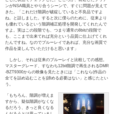
ンがNSA職員とやり合うシーンで、すぐに問題が見えて
きた。「これだけ階調が破綻していると不良品ですよ
ね。と話しました。すると次に僕らのために、従来より
も優れているという階調補正処理を開発してくれたんで
すよ。実はこの段階でも、つまり通常の8bitの段階で
も、ここまで出来てれば充分という品質に仕上げてくれ
たんですね。なのでブルーレイであれば、充分な画質で
作品を楽しんでいただけると思います」
しかし、それは従来のブルーレイと比較しての感想。
マスターグレード、すなわち12bit階調で再生されるDMR
-BZT9300からの映像を見たときには「これなら(作品の
全てを詰め込むことを)諦める必要はない」と感じたとい
う。
「もちろん、階調が増えま
すから、疑似階調がなくな
るだろう、きっと良くなる
んだろうとは思っていまし