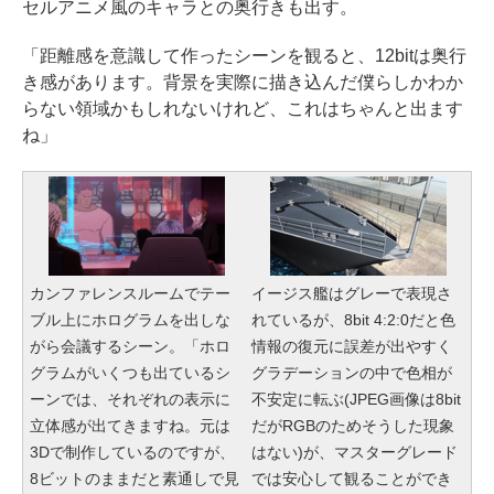
セルアニメ風のキャラとの奥行きも出す。
「距離感を意識して作ったシーンを観ると、12bitは奥行
き感があります。背景を実際に描き込んだ僕らしかわか
らない領域かもしれないけれど、これはちゃんと出ます
ね」
カンファレンスルームでテー
イージス艦はグレーで表現さ
ブル上にホログラムを出しな
れているが、8bit 4:2:0だと色
がら会議するシーン。「ホロ
情報の復元に誤差が出やすく
グラムがいくつも出ているシ
グラデーションの中で色相が
ーンでは、それぞれの表示に
不安定に転ぶ(JPEG画像は8bit
立体感が出てきますね。元は
だがRGBのためそうした現象
3Dで制作しているのですが、
はない)が、マスターグレード
8ビットのままだと素通しで見
では安心して観ることができ