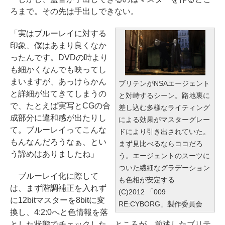
ろまで。その先は手出しできない。
「実はブルーレイに対する
印象、僕はあまり良くなか
ったんです。DVDの時より
も細かくなんでも映ってし
まいますが、あっけらかん
ブリテンがNSAエージェント
と詳細が出てきてしまうの
と対峙するシーン。路地裏に
で、たとえば実写とCGの合
差し込む多様なライティング
成部分に違和感が出たりし
による効果がマスターグレー
て。ブルーレイってこんな
ドにより引き出されていた。
もんなんだろうなぁ、とい
まず見比べるならココだろ
う諦めはありましたね」
う。エージェントのスーツに
ついた繊細なグラデーション
ブルーレイ化に際して
も色相が安定する
は、まず階調補正を入れず
(C)2012 「009
に12bitマスターを8bitに変
RE:CYBORG」製作委員会
換し、4:2:0へと色情報を落
とした状態でチェックした。ところが、前述したブリテ