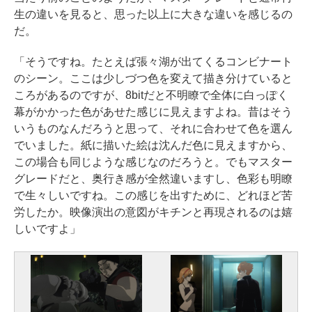
生の違いを見ると、思った以上に大きな違いを感じるの
だ。
「そうですね。たとえば張々湖が出てくるコンビナート
のシーン。ここは少しづつ色を変えて描き分けていると
ころがあるのですが、8bitだと不明瞭で全体に白っぽく
幕がかかった色があせた感じに見えますよね。昔はそう
いうものなんだろうと思って、それに合わせて色を選ん
でいました。紙に描いた絵は沈んだ色に見えますから、
この場合も同じような感じなのだろうと。でもマスター
グレードだと、奥行き感が全然違いますし、色彩も明瞭
で生々しいですね。この感じを出すために、どれほど苦
労したか。映像演出の意図がキチンと再現されるのは嬉
しいですよ」