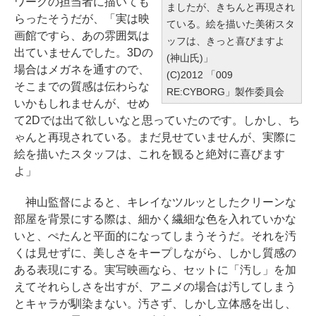
ワークの担当者に描いても
ましたが、きちんと再現され
らったそうだが、「実は映
ている。絵を描いた美術スタ
画館ですら、あの雰囲気は
ッフは、きっと喜びますよ
出ていませんでした。3Dの
(神山氏)」
場合はメガネを通すので、
(C)2012 「009
そこまでの質感は伝わらな
RE:CYBORG」製作委員会
いかもしれませんが、せめ
て2Dでは出て欲しいなと思っていたのです。しかし、ち
ゃんと再現されている。まだ見せていませんが、実際に
絵を描いたスタッフは、これを観ると絶対に喜びます
よ」
神山監督によると、キレイなツルッとしたクリーンな
部屋を背景にする際は、細かく繊細な色を入れていかな
いと、ぺたんと平面的になってしまうそうだ。それを汚
くは見せずに、美しさをキープしながら、しかし質感の
ある表現にする。実写映画なら、セットに「汚し」を加
えてそれらしさを出すが、アニメの場合は汚してしまう
とキャラが馴染まない。汚さず、しかし立体感を出し、