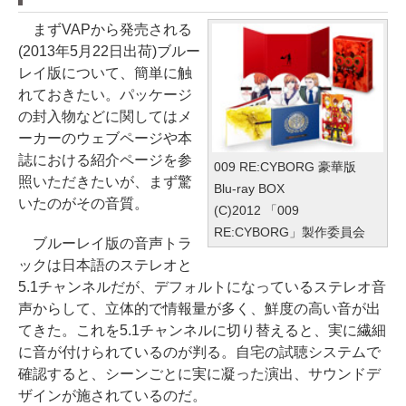
まずVAPから発売される
(2013年5月22日出荷)ブルー
レイ版について、簡単に触
れておきたい。パッケージ
の封入物などに関してはメ
ーカーのウェブページや本
誌における紹介ページを参
009 RE:CYBORG 豪華版
照いただきたいが、まず驚
Blu-ray BOX
いたのがその音質。
(C)2012 「009
RE:CYBORG」製作委員会
ブルーレイ版の音声トラ
ックは日本語のステレオと
5.1チャンネルだが、デフォルトになっているステレオ音
声からして、立体的で情報量が多く、鮮度の高い音が出
てきた。これを5.1チャンネルに切り替えると、実に繊細
に音が付けられているのが判る。自宅の試聴システムで
確認すると、シーンごとに実に凝った演出、サウンドデ
ザインが施されているのだ。