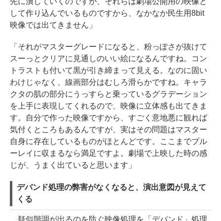
先に潰していくのですが、それらは劇場公開用の映像と
して作り込んでいるものですから、なかなか民生用8bit
映像では出てきません」
「それがマスターグレードになると、粉っぽさが抜けて
スーっとクリアに見通しのいい絵になるんですね。コン
トラストも付いて黒が引き締まって見える。なのに固い
わけじゃなく、線画部分はむしろ滑らかですね。キャラ
クタの肌の部分にうっすらと乗っているグラデーション
を上手に表現してくれるので、映像に立体感も出てきま
す。自分で作った映像ですから、すごく意地悪に観れば
気付くところもあるんですが、実はその問題はマスター
自身に存在しているものがほとんどです。ここまでブル
ーレイに収まるなら満足ですよ。劇場で上映した時の感
じが、うまく出ていると思います」
デバンド処理の弊害がなくなると、演出意図が見えて
くる
疑似階調が出るのを防ぐ映像処理を「デバンド」処理