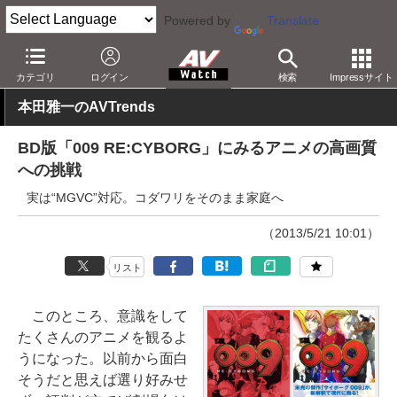
Powered by
Translate
AV Watch
コンテンツ・サービス
BD/DVD
カテゴリ
ログイン
検索
Impressサイト
本田雅一のAVTrends
BD版「009 RE:CYBORG」にみるアニメの高画質
への挑戦
実は“MGVC”対応。コダワリをそのまま家庭へ
（2013/5/21 10:01）
リスト
このところ、意識をして
たくさんのアニメを観るよ
うになった。以前から面白
そうだと思えば選り好みせ