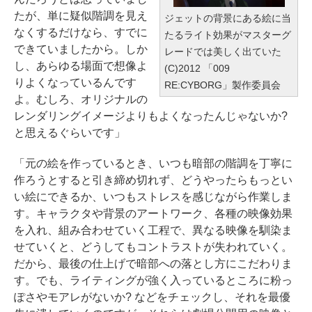
たが、単に疑似階調を見え
ジェットの背景にある絵に当
なくするだけなら、すでに
たるライト効果がマスターグ
できていましたから。しか
レードでは美しく出ていた
し、あらゆる場面で想像よ
(C)2012 「009
りよくなっているんです
RE:CYBORG」製作委員会
よ。むしろ、オリジナルの
レンダリングイメージよりもよくなったんじゃないか?
と思えるぐらいです」
「元の絵を作っているとき、いつも暗部の階調を丁寧に
作ろうとすると引き締め切れず、どうやったらもっとい
い絵にできるか、いつもストレスを感じながら作業しま
す。キャラクタや背景のアートワーク、各種の映像効果
を入れ、組み合わせていく工程で、異なる映像を馴染ま
せていくと、どうしてもコントラストが失われていく。
だから、最後の仕上げで暗部への落とし方にこだわりま
す。でも、ライティングが強く入っているところに粉っ
ぽさやモアレがないか? などをチェックし、それを最優