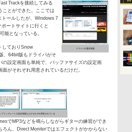
t Trackを接続してみる
うことができた。ここでは
インストールしたが、Windows 7
のサポートサイトに行くと
ロード可能となっている。
しておりSnow
ドライバの選択画面
32bit版、64bit版もドライバがそ
バの設定画面も単純で、バッファサイズの設定画
画面がそれぞれ用意されているだけだ。
ンプリングレートの設定画面などがそれぞれ用意されている
nesでMP3などを鳴らしながらギターの練習ができ
、Direct Monitorではエフェクトがかからない