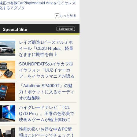
純正の有線CarPlay/Android Autoをワイヤレス
化するアダプタ
もっと見る
Special Site
レイズ鍛造1ピースアルミホ
イール「CE28 N-plus」軽量
なままに剛性を向上
SOUNDPEATSのイヤカフ型
イヤフォン「UU2イヤーカ
フ」をイヤカフマニアが語る
「A&ultima SP4000T」の魅
力！ポケットに入るオーディ
オの醍醐味
ハイグレードテレビ「TCL
Q7D Pro」。圧巻の色彩美で
映画＆ゲームが極上体験に
性能の良いお得な中古PC情
報はこのページでチェック！