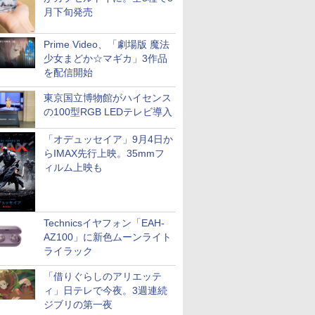
月下旬発売
Prime Video、「劇場版 魔法
少女まどか☆マギカ」3作品
を配信開始
東京国立博物館がハイセンス
の100型RGB LEDテレビ導入
「オデュッセイア」9月4日か
らIMAX先行上映。35mmフ
ィルム上映も
Technicsイヤフォン「EAH-
AZ100」に新色ムーンライト
ライラック
「借りぐらしのアリエッテ
ィ」日テレで今夜。3週連続
ジブリの第一夜