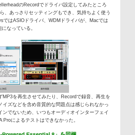
lerheadのRecordでドライバ設定してみたところ
から、あっさりセッティングもでき、気持ちよく使う
wsではASIOドライバ、WDMドライバが、Macでは
可能になっている。
バに対応
操作画面
P3を再生させてみたり、Recordで録音、再生を
ノイズなどを含め音質的な問題点は感じられなかっ
インでないため、いつもオーディオインターフェイ
A Proによるテストはできなかった。
Powered Essential 8」を同梱