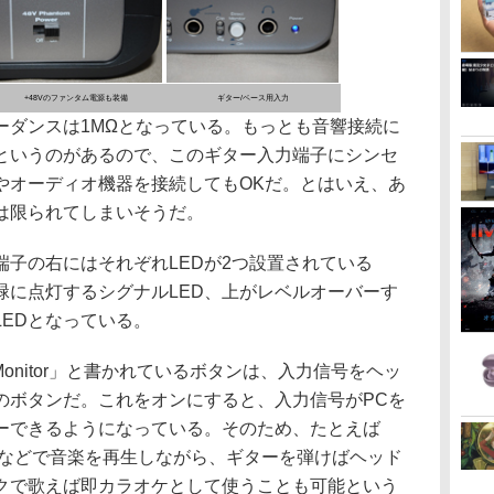
+48Vのファンタム電源も装備
ギター/ベース用入力
ダンスは1MΩとなっている。もっとも音響接続に
というのがあるので、このギター入力端子にシンセ
やオーディオ機器を接続してもOKだ。とはいえ、あ
は限られてしまいそうだ。
子の右にはそれぞれLEDが2つ設置されている
緑に点灯するシグナルLED、上がレベルオーバーす
EDとなっている。
Monitor」と書かれているボタンは、入力信号をヘッ
のボタンだ。これをオンにすると、入力信号がPCを
ーできるようになっている。そのため、たとえば
rやiTunesなどで音楽を再生しながら、ギターを弾けばヘッド
クで歌えば即カラオケとして使うことも可能という