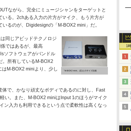
IN/2OUTながら、完全にミュージシャンをターゲットと
ている。2chある入力の片方がマイク、もう片方が
が、Digidesignの「M-BOX2 mini」だ。
現在は同じ
アビッド
テクノロジ
関係ではあるが、最高
1
oToolsソフトウェアがバンドル
。所有しているM-BOX2
M-BOX2 miniより、少し
「M-BOX2 mini」(左)とのサイズ比較
ルミ筐体で、かなり頑丈なボディであるのに対し、Fast
い。また、M-BOX2 miniはInput 1のほうがマイク
ライン入力も利用できるという点で柔軟性は高くなっ