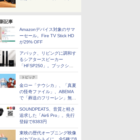
新記事
Amazonデバイス対象のサマ
ーセール。Fire TV Stick HD
が29% OFF
アバック、リビングに調和す
るシアタースピーカー
「HFSP250」。ブックシェ
ルフはペア3万円以下
トピック
金ロー「ナウシカ」、「真夏
の怪奇ファイル」、ABEMA
で「葬送のフリーレン」無料
配信など。夏の特番・配信情
SOUNDPEATS、音質と軽さ
報
追求した「Air6 Pro」。先行
登録で8383円
東映の歴代オープニング映像
がカプセルトイに。全5種で8