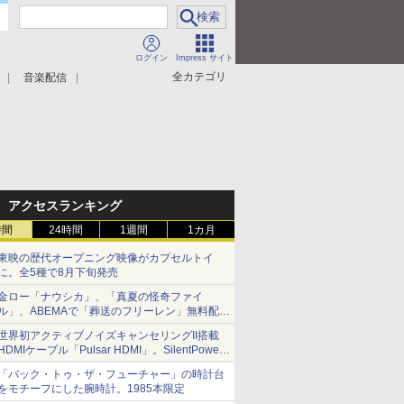
ログイン
Impress サイト
全カテゴリ
音楽配信
アクセスランキング
時間
24時間
1週間
1カ月
東映の歴代オープニング映像がカプセルトイ
に。全5種で8月下旬発売
金ロー「ナウシカ」、「真夏の怪奇ファイ
ル」、ABEMAで「葬送のフリーレン」無料配信
など。夏の特番・配信情報
世界初アクティブノイズキャンセリングII搭載
HDMIケーブル「Pulsar HDMI」。SilentPower
から
「バック・トゥ・ザ・フューチャー」の時計台
をモチーフにした腕時計。1985本限定