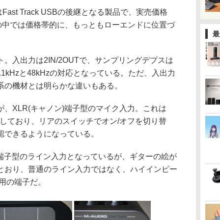
はFast Track USBの後継となる製品で、実売価格
ack製品の中では価格帯的に、もっともローエンドに位置づ
最
入出力は2IN/2OUTで、サンプリングデプスは
4.1kHzと48kHzの対応となっている。ただ、入出力
系の機材とは明らかな違いもある。
、XLR(キャノン)端子型のマイク入力。これは
応しており、リアのスイッチでオン/オフを切り替
確認できるようになっている。
)端子型のライン入力となっているが、ギターの絵が
とおり、普通のライン入力ではなく、ハイインピー
力用の端子だ。