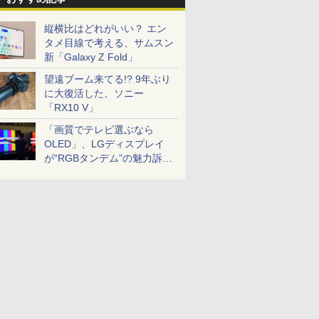
縦横比はどれがいい？ エン
タメ目線で考える、サムスン
新「Galaxy Z Fold」
望遠ブーム来てる!? 9年ぶり
に大復活した、ソニー
「RX10 V」
「画質でテレビ選ぶなら
OLED」、LGディスプレイ
が“RGBタンデム”の魅力訴
求。液晶とのガチ比較も