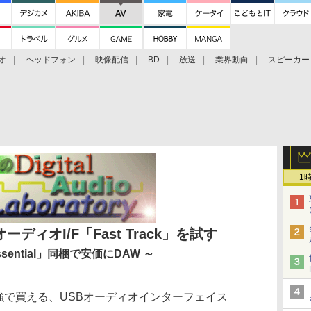
オ
ヘッドフォン
映像配信
BD
放送
業界動向
スピーカー
ェクタ
PS4
BDプレーヤー
映像配信
BD
1
BオーディオI/F「Fast Track」を試す
Essential」同梱で安価にDAW ～
00円強で買える、USBオーディオインターフェイス