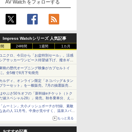
AV Watch をフォローする
Impress Watchシリーズ 人気記事
時間
24時間
1週間
1カ月
ユニクロ、今日から「お盆特別セール」。涼感
シアサッカーワンピース待望値下げ、撥水ギア
ショーツは1990円に
東映の歴代オープニング映像がカプセルトイ
に。全5種で8月下旬発売
カルディ、オンライン限定「ネコバッグ＆タン
ブラーセット」を一般販売。7月の抽選販売の
当選無効分
はやぶさ50％オフの「新幹線eチケット（トク
だ値スペシャル28）」発売。秋冬乗車分、えき
ねっと限定
「ムーミン」大小メッシュポーチが付録、素敵
なあの人 11月号。中身が見やすく、温泉スパに
も使える
もっと見る
おすすめ記事