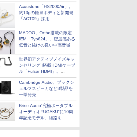
Acoustune「HS2000Air」。
約13gの軽量ボディと新開発
「ACT09」採用
MADOO、Ortho搭載の限定
IEM「Typ624」。密度感ある
低音と抜けの良い中高音域
世界初アクティブノイズキャ
ンセリングII搭載HDMIケーブ
ル「Pulsar HDMI」。
SilentPowerから
Cambridge Audio、ブックシ
ェルフスピーカなど8製品を
一挙発売
Brise Audio“究極ポータブル
オーディオFUGAKU”に10周
年記念モデル。経路を
NISHIKIで統一。400万円