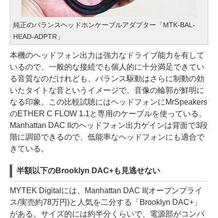
純正のバランスヘッドホンケーブルアダプター「MTK-BAL-
HEAD-ADPTR」
本機のヘッドフォン出力は強力なドライブ能力を有して
いるので、一般的な接続でも個人的に十分満足できてい
る音質なのだけれども、バランス駆動はさらに制動の効
いたタイトな音というイメージで、音像の輪郭が鮮明に
なる印象。この比較試聴にはヘッドフォンにMrSpeakers
のETHER C FLOW 1.1と専用のケーブルを使っている。
Manhattan DAC IIのヘッドフォン出力ゲインは背面で3段
階に調節できるので、低能率なヘッドフォンにも適合で
きている。
半額以下のBrooklyn DAC+も見逃せない
MYTEK Digitalには、Manhattan DAC II(オープンプライ
ス/実売約78万円)と人気を二分する「Brooklyn DAC+」
がある。サイズ的には約半分くらいで、電源部がコンパ