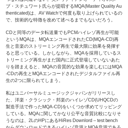
ブ・スチュワート氏らが提唱するMQA(Master Quality Au
thenticated)は、AV Watchで何度も取り上げられているの
で、技術的な特徴を改めて述べるまでもないだろう。
CDと同等のデータ転送量でもPCMハイレゾ再生が可能
というMQAは、MQAエンコードされたCD(MQA-CD)再
生と音楽のストリーミング再生で最大限に効果を発揮す
ると思っている。しかしながら、MQAを採用しているス
トリーミング再生がまだ国内に正式登場していないあた
りを踏まえると、MQAの音質的な効果を楽しむにはMQA
-CDの再生とMQAエンコードされたデジタルファイル再
生の2つに限られてしまう。
私はユニバーサルミュージックジャパンがリリースし
た、洋楽・クラシック・邦楽のハイレゾCD(UHQCDの
製造手法で作ったMQA-CD)をいくつか求めてリッピング
している。MQAに関してかなり公平な音質比較になりそ
うなのは、2LのHPにあるHiRes Downlord – test bench
からダウンロードできるハイレゾ音源とMQA音源であろ