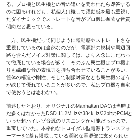
る。プロ機と民生機との音の違いを問われたら即答する
のに困るけれども、私個人は概して躍動感を最も重視し
たダイナミックでストレートな音がプロ機に顕著な音質
傾向だと思っている。
一方、民生機だって同じように躍動感やストレートさを
重視しているのは当然なのだが、電源部の規模や周辺回
路を含んだノイズ対策に関しては、より入念にこだわっ
て徹底している場合が多く、そのぶん民生機はプロ機よ
りも繊細な音の表現力を持ち合わせていることが多い。
筐体の構造や剛性、そして制振対策なども民生機のほう
が総じて優れていることが多いので、私はプロ機を自宅
で使おうとは思わない。
前述したとおり、オリジナルのManhattan DACは当時ま
だ多くはなかったDSD 11.2MHzや384kHz/32bitのPCMと
いった超ハイレゾ音源のリスニングか可能だったので、
重宝していた。本格的なトロイダル型電源トランスフォ
ーマーを2基も搭載している潤沢な電源部に支えられた