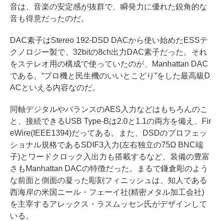
音は、音楽の安定感が抜群で、瞬発力に優れた鋭角的な
音も得意だったのだ。
DAC素子はStereo 192-DSD DACから使い始めたESSテ
クノロジー製で、32bitの8ch出力DAC素子だった。それ
をステレオ用の構成で使っていたのが、Manhattan DAC
である。“プロ機と民生機のいいとこどり”をした最高級D
ACといえる内容なのだ。
同軸デジタルやバランスのAES入力などはもちろんのこ
と、接続できるUSB Type-Bは2.0と1.1の両方を備え、Fir
eWire(IEEE1394)だってある。また、DSDのプロフェッ
ショナル規格であるSDIF3入力(左右独立の75Ω BNC端
子)とワードクロック入出力も搭載するなど、装備の豊富
さもManhattan DACの特徴だった。まるで鎌倉彫のよう
な前面と側面の凝った彫刻フィニッシュは、知人である
西海岸の米国ニール・フェーイ社(精密メタル加工会社)
を主宰するアレックス・ラスムッセン氏がデザインして
いる。