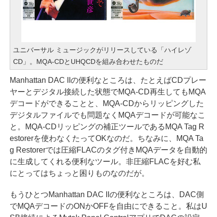
ユニバーサル ミュージックがリリースしている「ハイレゾ
CD」。MQA-CDとUHQCDを組み合わせたものだ
Manhattan DAC IIの便利なところは、たとえばCDプレー
ヤーとデジタル接続した状態でMQA-CD再生してもMQA
デコードができることと、MQA-CDからリッピングした
デジタルファイルでも問題なくMQAデコードが可能なこ
と。MQA-CDリッピングの補正ツールであるMQA Tag R
estorerを使わなくたってOKなのだ。ちなみに、MQA Ta
g Restorerでは圧縮FLACのタグ付きMQAデータを自動的
に生成してくれる便利なツール。非圧縮FLACを好む私
にとってはちょっと困りものなのだが。
もうひとつManhattan DAC IIの便利なところは、DAC側
でMQAデコードのONかOFFを自由にできること。私はU