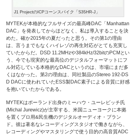
J1 ProjectのICPコーンスパイク「S35HR-J」
MYTEKが本格的なフルサイズの最高峰DAC「Manhattan
DAC」を発表してからほどなく、私は導入することを決
めた。確か2015年の夏だったと思う。その第1の理由
は、言うまでもなくハイレゾの再生対応がとても充実し
ていたからだ。DSD 11.2MHzや384kHz/32bitのPCMとい
う、今でも現実的な最高位のデジタルフォーマットにフ
ル対応している本格的なDACというのは、市場にまだ多
くはなかった。第2の理由は、同社製品のStereo 192-DS
D DACに使われていたESS製DAC素子による音質に好感
を抱いていたからである。
MYTEKはポーランド出身のミーハウ・ユーレビッチ氏
(Michal Jurewicz)が主宰する、米国ニューヨークに本拠
を置くプロ用&民生機のデジタルオーディオ・ブラン
ド。彼は著名なレコーディングスタジオで働きながら、
レコーディングやマスタリングで使う目的の高音質ADC