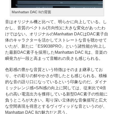
Manhattan DAC IIの背面
音はオリジナル機と比べて、明らかに向上している。し
かし、音質のベクトル(方向性)に大きな変化があったわ
けではない。オリジナルのManhattan DACはDAC素子自
体のキャラクターを活かしてストレートな音を聴かせて
いたが、新たに「ES9038PRO」という諸性能が向上し
た最新DAC素子を採用したManhattan DAC IIは、音楽の
瞬発力が一段と高まって音離れの良さも感じられる。
色彩感の豊かな音質という特徴はそのまま継承してお
り、その彩りの鮮やかさが増したとも感じられる。積極
的な音の語り口になっているという印象なのだ。ダイナ
ミックレンジ感=S/N感の向上に関しては、従来比で4倍
もの高い電流出力を獲得している新型DAC素子の性能に
負うところが大きい。彫り深い立体的な音像描写と広大
な空間表現を得意とするヴィヴィッドな音というのが、
Manhattan DAC IIの魅力だと思う。