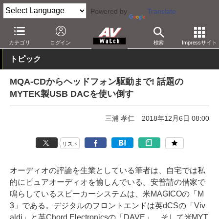
Powered by
Translate
AV Watch
製品
USB DAC
その他
カテゴリ
ログイン
検索
Impressサイト
トピック
MQA-CDからヘッドフォン駆動まで! 話題の
MYTEK製USB DACを使い倒す
三浦 孝仁
2018年12月6日 08:00
リスト
オーディオの評論を生業としている筆者は、自宅では私
的にピュアオーディオを愉しんでいる。安普請の借家で
鳴らしているスピーカーシステムは、米MAGICOの「M
3」である。デジタルのフロントエンドは英dCSの「Viv
aldi」と英Chord Electronicsの「DAVE」、そして米MYT