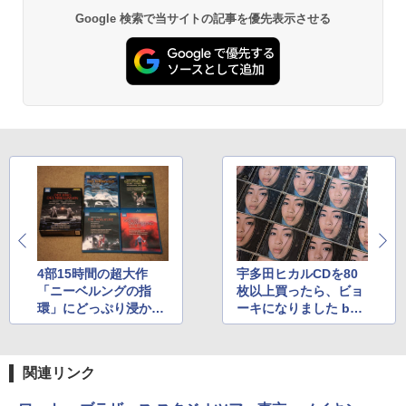
Google 検索で当サイトの記事を優先表示させる
4部15時間の超大作
宇多田ヒカルCDを80
「ニーベルングの指
枚以上買ったら、ビョ
環」にどっぷり浸かっ
ーキになりました by
た by山之内正
編集部 阿部
関連リンク