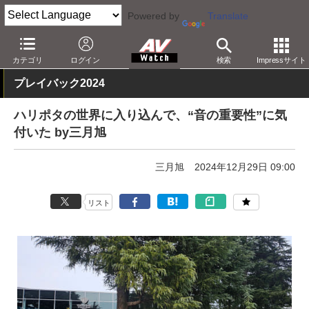
Powered by
Translate
AV Watch
コンテンツ・サービス
映画
映画作品
カテゴリ
ログイン
検索
Impressサイト
プレイバック2024
ハリポタの世界に入り込んで、“音の重要性”に気
付いた by三月旭
三月旭
2024年12月29日 09:00
リスト