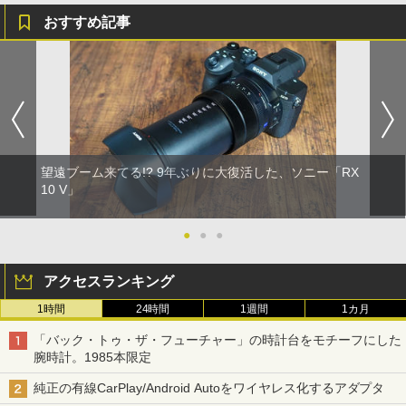
おすすめ記事
望遠ブーム来てる!? 9年ぶりに大復活した、ソニー「RX
10 V」
●
●
●
アクセスランキング
1時間
24時間
1週間
1カ月
「バック・トゥ・ザ・フューチャー」の時計台をモチーフにした
腕時計。1985本限定
純正の有線CarPlay/Android Autoをワイヤレス化するアダプタ