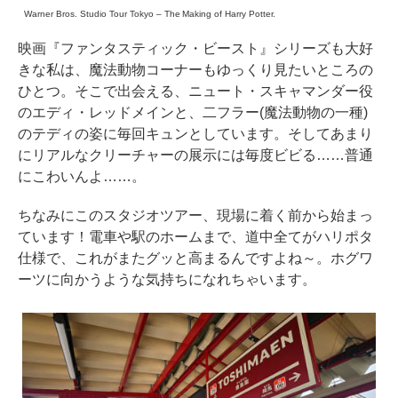
Warner Bros. Studio Tour Tokyo – The Making of Harry Potter.
映画『ファンタスティック・ビースト』シリーズも大好
きな私は、魔法動物コーナーもゆっくり見たいところの
ひとつ。そこで出会える、ニュート・スキャマンダー役
のエディ・レッドメインと、二フラー(魔法動物の一種)
のテディの姿に毎回キュンとしています。そしてあまり
にリアルなクリーチャーの展示には毎度ビビる……普通
にこわいんよ……。
ちなみにこのスタジオツアー、現場に着く前から始まっ
ています！電車や駅のホームまで、道中全てがハリポタ
仕様で、これがまたグッと高まるんですよね～。ホグワ
ーツに向かうような気持ちになれちゃいます。