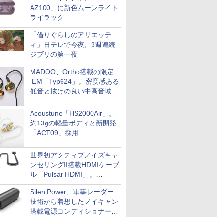
AZ100」に新色ムーンライト
ライラック
「借りぐらしのアリエッテ
ィ」日テレで今夜。3週連続
ジブリの第一夜
MADOO、Ortho搭載の限定
IEM「Typ624」。密度感ある
低音と抜けの良い中高音域
Acoustune「HS2000Air」。
約13gの軽量ボディと新開発
「ACT09」採用
世界初アクティブノイズキャ
ンセリングII搭載HDMIケーブ
ル「Pulsar HDMI」。
SilentPowerから
SilentPower、軍事レーダー
技術から着想したノイキャン
搭載電源コンディショナー