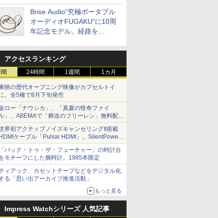
「AC iPurifier2」
Brise Audio“究極ポータブル
オーディオFUGAKU”に10周
年記念モデル。経路を
NISHIKIで統一。400万円
アクセスランキング
時間
24時間
1週間
1カ月
東映の歴代オープニング映像がカプセルトイ
に。全5種で8月下旬発売
金ロー「ナウシカ」、「真夏の怪奇ファイ
ル」、ABEMAで「葬送のフリーレン」無料配信
など。夏の特番・配信情報
世界初アクティブノイズキャンセリングII搭載
HDMIケーブル「Pulsar HDMI」。SilentPower
から
「バック・トゥ・ザ・フューチャー」の時計台
をモチーフにした腕時計。1985本限定
ティアック、カセットテープなどをデジタル化
する「思い出アーカイブ推進活動」
もっと見る
Impress Watchシリーズ 人気記事