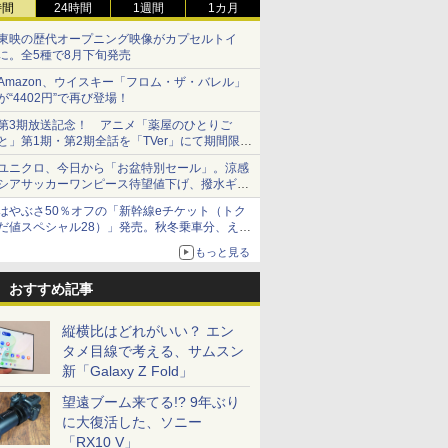
時間
24時間
1週間
1カ月
東映の歴代オープニング映像がカプセルトイ
に。全5種で8月下旬発売
Amazon、ウイスキー「フロム・ザ・バレル」
が“4402円”で再び登場！
第3期放送記念！ アニメ「薬屋のひとりご
と」第1期・第2期全話を「TVer」にて期間限定
で順次無料配信開始
ユニクロ、今日から「お盆特別セール」。涼感
シアサッカーワンピース待望値下げ、撥水ギア
ショーツは1990円に
はやぶさ50％オフの「新幹線eチケット（トク
だ値スペシャル28）」発売。秋冬乗車分、えき
ねっと限定
もっと見る
おすすめ記事
縦横比はどれがいい？ エン
タメ目線で考える、サムスン
新「Galaxy Z Fold」
望遠ブーム来てる!? 9年ぶり
に大復活した、ソニー
「RX10 V」