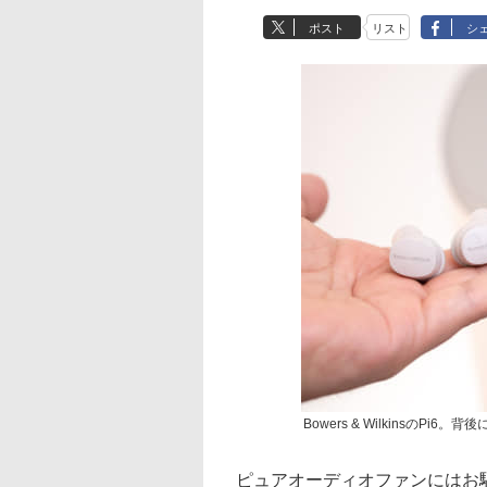
ポスト
リスト
シ
Bowers & WilkinsのPi6。
ピュアオーディオファンにはお馴