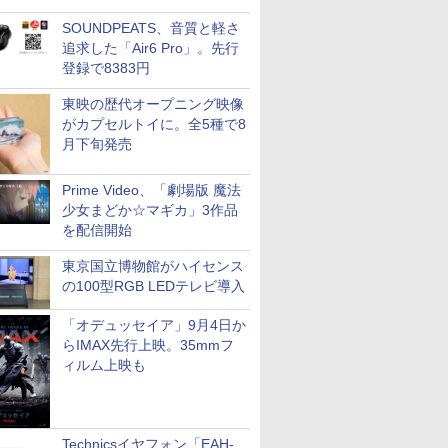
配信など。夏の特番・配信情
SOUNDPEATS、音質と軽さ
報
追求した「Air6 Pro」。先行
登録で8383円
東映の歴代オープニング映像
がカプセルトイに。全5種で8
月下旬発売
Prime Video、「劇場版 魔法
少女まどか☆マギカ」3作品
を配信開始
東京国立博物館がハイセンス
の100型RGB LEDテレビ導入
「オデュッセイア」9月4日か
らIMAX先行上映。35mmフ
ィルム上映も
Technicsイヤフォン「EAH-