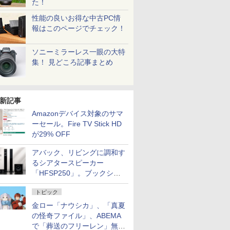
た！
性能の良いお得な中古PC情
報はこのページでチェック！
ソニーミラーレス一眼の大特
集！ 見どころ記事まとめ
新記事
Amazonデバイス対象のサマ
ーセール。Fire TV Stick HD
が29% OFF
アバック、リビングに調和す
るシアタースピーカー
「HFSP250」。ブックシェ
ルフはペア3万円以下
トピック
金ロー「ナウシカ」、「真夏
の怪奇ファイル」、ABEMA
で「葬送のフリーレン」無料