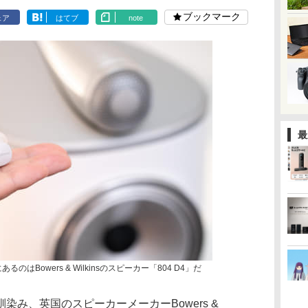
ブックマーク
ェア
はてブ
note
最
背後にあるのはBowers & Wilkinsのスピーカー「804 D4」だ
染み、英国のスピーカーメーカーBowers &