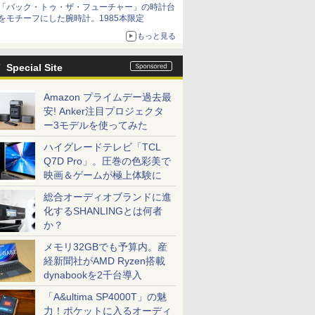
「バック・トゥ・ザ・フューチャー」の時計台
をモチーフにした腕時計。1985本限定
もっと見る
Special Site
Amazon プライムデー過去最
安! Anker注目プロジェクタ
ー3モデルを使ってみた
ハイグレードテレビ「TCL
Q7D Pro」。圧巻の色彩美で
映画＆ゲームが極上体験に
総合オーディオブランドに進
化するSHANLINGとは何者
か？
メモリ32GBでも予算内。産
経新聞社がAMD Ryzen搭載
dynabookを2千台導入
「A&ultima SP4000T」の魅
力！ポケットに入るオーディ