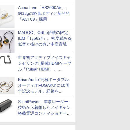
Acoustune「HS2000Air」。
約13gの軽量ボディと新開発
「ACT09」採用
MADOO、Ortho搭載の限定
IEM「Typ624」。密度感ある
低音と抜けの良い中高音域
世界初アクティブノイズキャ
ンセリングII搭載HDMIケーブ
ル「Pulsar HDMI」。
SilentPowerから
Brise Audio“究極ポータブル
オーディオFUGAKU”に10周
年記念モデル。経路を
NISHIKIで統一。400万円
SilentPower、軍事レーダー
技術から着想したノイキャン
搭載電源コンディショナー
「AC iPurifier2」