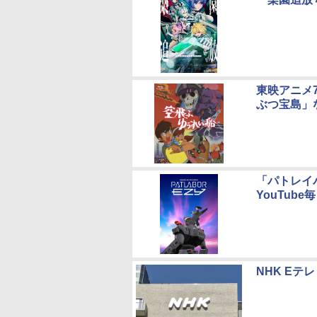
東映アニメ
ぶつ宝島」
「パトレイ
YouTub
NHK Eテ