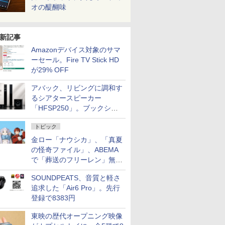
オの醍醐味
新記事
Amazonデバイス対象のサマ
ーセール。Fire TV Stick HD
が29% OFF
アバック、リビングに調和す
るシアタースピーカー
「HFSP250」。ブックシェ
ルフはペア3万円以下
トピック
金ロー「ナウシカ」、「真夏
の怪奇ファイル」、ABEMA
で「葬送のフリーレン」無料
配信など。夏の特番・配信情
SOUNDPEATS、音質と軽さ
報
追求した「Air6 Pro」。先行
登録で8383円
東映の歴代オープニング映像