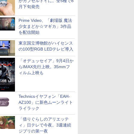
がカプセルトイに。全5種で8
月下旬発売
Prime Video、「劇場版 魔法
少女まどか☆マギカ」3作品
を配信開始
東京国立博物館がハイセンス
の100型RGB LEDテレビ導入
「オデュッセイア」9月4日か
らIMAX先行上映。35mmフ
ィルム上映も
Technicsイヤフォン「EAH-
AZ100」に新色ムーンライト
ライラック
「借りぐらしのアリエッテ
ィ」日テレで今夜。3週連続
ジブリの第一夜