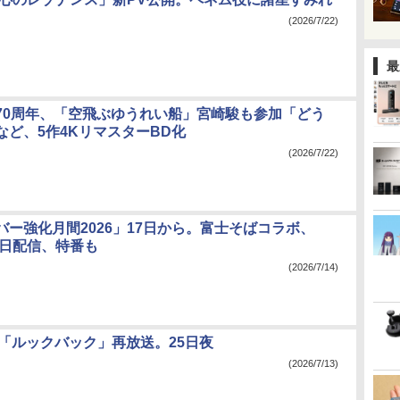
(2026/7/22)
最
70周年、「空飛ぶゆうれい船」宮崎駿も参加「どう
など、5作4KリマスターBD化
(2026/7/22)
バー強化月間2026」17日から。富士そばコラボ、
e毎日配信、特番も
(2026/7/14)
レ「ルックバック」再放送。25日夜
(2026/7/13)