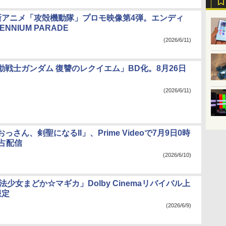
新アニメ「攻殻機動隊」プロモ映像第4弾。エンディ
ENNIUM PARADE
(2026/6/11)
x「機動戦士ガンダム 復讐のレクイエム」BD化。8月26日
(2026/6/11)
っさん、剣聖になるII」、Prime Videoで7月9日0時
独占配信
(2026/6/10)
法少女まどか☆マギカ」Dolby Cinemaリバイバル上
限定
(2026/6/9)