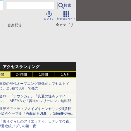
ログイン
Impress サイト
全カテゴリ
音楽配信
アクセスランキング
時間
24時間
1週間
1カ月
東映の歴代オープニング映像がカプセルトイ
に。全5種で8月下旬発売
金ロー「ナウシカ」、「真夏の怪奇ファイ
ル」、ABEMAで「葬送のフリーレン」無料配信
など。夏の特番・配信情報
世界初アクティブノイズキャンセリングII搭載
HDMIケーブル「Pulsar HDMI」。SilentPower
から
「借りぐらしのアリエッティ」日テレで今夜。
3週連続ジブリの第一夜