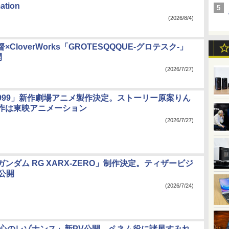
ation
(2026/8/4)
CloverWorks「GROTESQQQUE-グロテスク-」
開
(2026/7/27)
999」新作劇場アニメ製作決定。ストーリー原案りん
作は東映アニメーション
(2026/7/27)
ンダム RG XARX-ZERO」制作決定。ティザービジ
公開
(2026/7/24)
 ⼼のレゾナンス」新PV公開。ペネム役に諸星すみれ