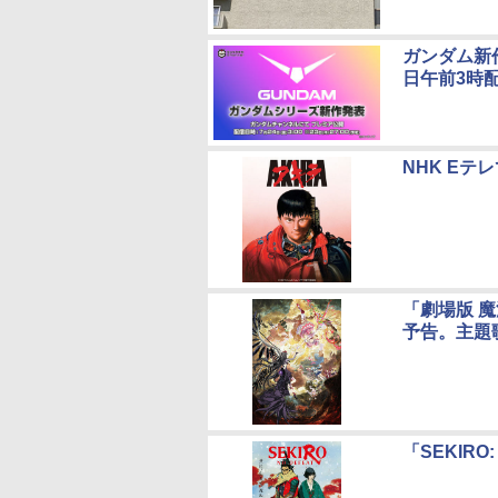
ガンダム新作
日午前3時
NHK Eテ
「劇場版 
予告。主題
「SEKIR