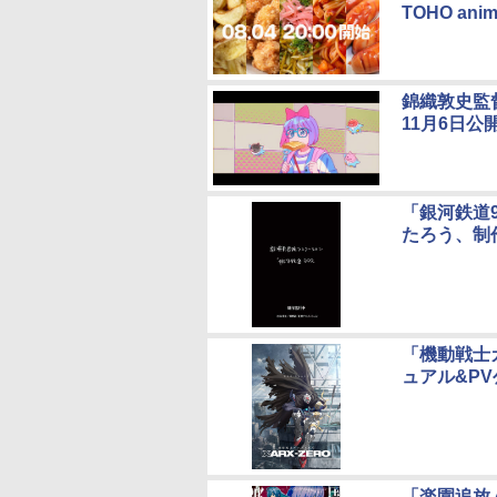
TOHO anim
錦織敦史監督×
11月6日公
「銀河鉄道
たろう、制
「機動戦士ガ
ュアル&PV
「楽園追放