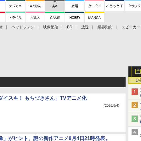
オ
ヘッドフォン
映像配信
BD
放送
業界動向
スピーカー
ェクタ
PS4
BDプレーヤー
映像配信
BD
1
ダイスキ！ もちづきさん」TVアニメ化
(2026/8/4)
像」がヒント、謎の新作アニメ8月4日21時発表。