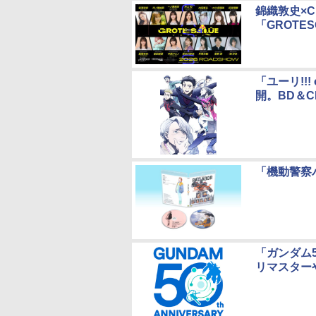
錦織敦史×C
「GROTE
「ユーリ!!
開。BD＆C
「機動警察パト
「ガンダム
リマスターや