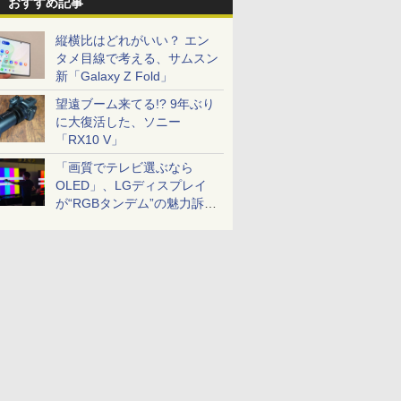
おすすめ記事
縦横比はどれがいい？ エン
タメ目線で考える、サムスン
新「Galaxy Z Fold」
望遠ブーム来てる!? 9年ぶり
に大復活した、ソニー
「RX10 V」
「画質でテレビ選ぶなら
OLED」、LGディスプレイ
が“RGBタンデム”の魅力訴
求。液晶とのガチ比較も