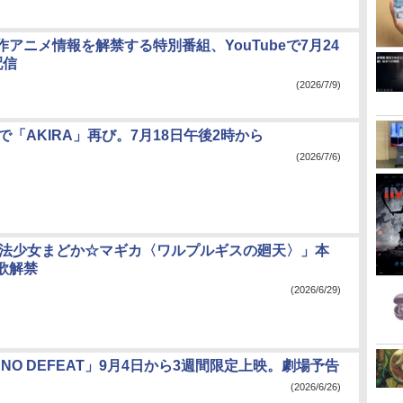
アニメ情報を解禁する特別番組、YouTubeで7月24
配信
(2026/7/9)
レで「AKIRA」再び。7月18日午後2時から
(2026/7/6)
魔法少女まどか☆マギカ〈ワルプルギスの廻天〉」本
歌解禁
(2026/6/29)
O: NO DEFEAT」9月4日から3週間限定上映。劇場予告
(2026/6/26)