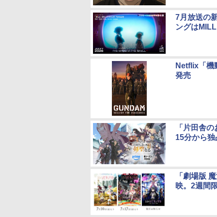
7月放送の
ングはMILL
Netfli
発売
「片田舎のお
15分から
「劇場版 魔
映。2週間