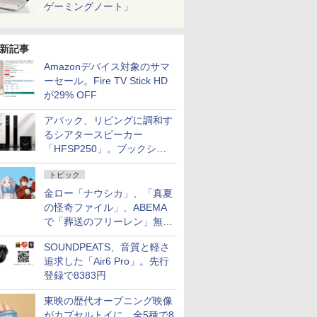
ゲーミングノート」
新記事
Amazonデバイス対象のサマ
ーセール。Fire TV Stick HD
が29% OFF
アバック、リビングに調和す
るシアタースピーカー
「HFSP250」。ブックシェ
ルフはペア3万円以下
トピック
金ロー「ナウシカ」、「真夏
の怪奇ファイル」、ABEMA
で「葬送のフリーレン」無料
配信など。夏の特番・配信情
SOUNDPEATS、音質と軽さ
報
追求した「Air6 Pro」。先行
登録で8383円
東映の歴代オープニング映像
がカプセルトイに。全5種で8