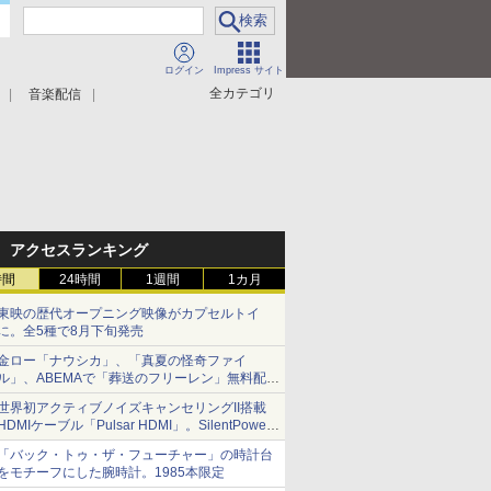
ログイン
Impress サイト
全カテゴリ
音楽配信
アクセスランキング
時間
24時間
1週間
1カ月
東映の歴代オープニング映像がカプセルトイ
に。全5種で8月下旬発売
金ロー「ナウシカ」、「真夏の怪奇ファイ
ル」、ABEMAで「葬送のフリーレン」無料配信
など。夏の特番・配信情報
世界初アクティブノイズキャンセリングII搭載
HDMIケーブル「Pulsar HDMI」。SilentPower
から
「バック・トゥ・ザ・フューチャー」の時計台
をモチーフにした腕時計。1985本限定