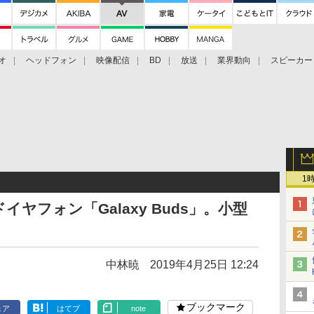
オ
ヘッドフォン
映像配信
BD
放送
業界動向
スピーカー
ェクタ
PS4
BDプレーヤー
映像配信
BD
1
ヤフォン「Galaxy Buds」。小型
中林暁
2019年4月25日 12:24
ブックマーク
ェア
はてブ
note