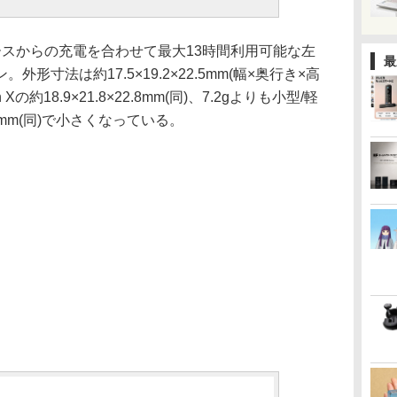
ースからの充電を合わせて最大13時間利用可能な左
最
形寸法は約17.5×19.2×22.5mm(幅×奥行き×高
Xの約18.9×21.8×22.8mm(同)、7.2gよりも小型/軽
.5mm(同)で小さくなっている。