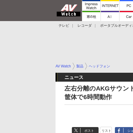
テレビ
レコーダ
ポータブルオーディ
スマートスピーカー
デジカメ
プロジ
AV Watch
製品
ヘッドフォン
ニュース
左右分離のAKGサウンドイ
筐体で6時間動作
ポスト
リスト
シ