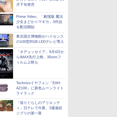
月下旬発売
Prime Video、「劇場版 魔法
少女まどか☆マギカ」3作品
を配信開始
東京国立博物館がハイセンス
の100型RGB LEDテレビ導入
「オデュッセイア」9月4日か
らIMAX先行上映。35mmフ
ィルム上映も
Technicsイヤフォン「EAH-
AZ100」に新色ムーンライト
ライラック
「借りぐらしのアリエッテ
ィ」日テレで今夜。3週連続
ジブリの第一夜