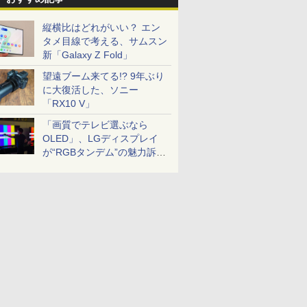
縦横比はどれがいい？ エン
タメ目線で考える、サムスン
新「Galaxy Z Fold」
望遠ブーム来てる!? 9年ぶり
に大復活した、ソニー
「RX10 V」
「画質でテレビ選ぶなら
OLED」、LGディスプレイ
が“RGBタンデム”の魅力訴
求。液晶とのガチ比較も