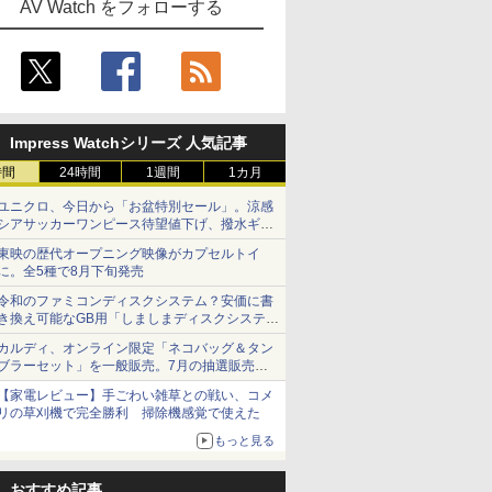
AV Watch をフォローする
Impress Watchシリーズ 人気記事
時間
24時間
1週間
1カ月
ユニクロ、今日から「お盆特別セール」。涼感
シアサッカーワンピース待望値下げ、撥水ギア
ショーツは1990円に
東映の歴代オープニング映像がカプセルトイ
に。全5種で8月下旬発売
令和のファミコンディスクシステム？安価に書
き換え可能なGB用「しましまディスクシステ
ム」
カルディ、オンライン限定「ネコバッグ＆タン
ブラーセット」を一般販売。7月の抽選販売の
当選無効分
【家電レビュー】手ごわい雑草との戦い、コメ
リの草刈機で完全勝利 掃除機感覚で使えた
もっと見る
おすすめ記事