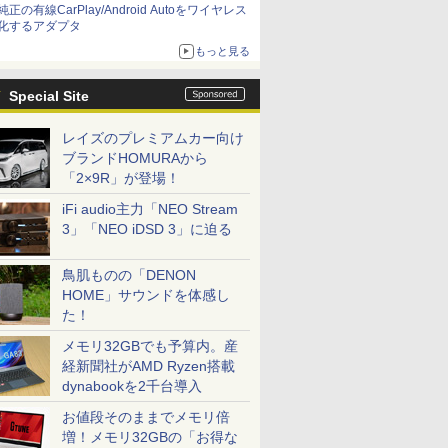
純正の有線CarPlay/Android Autoをワイヤレス
化するアダプタ
もっと見る
Special Site
レイズのプレミアムカー向け
ブランドHOMURAから
「2×9R」が登場！
iFi audio主力「NEO Stream
3」「NEO iDSD 3」に迫る
鳥肌ものの「DENON
HOME」サウンドを体感し
た！
メモリ32GBでも予算内。産
経新聞社がAMD Ryzen搭載
dynabookを2千台導入
お値段そのままでメモリ倍
増！メモリ32GBの「お得な