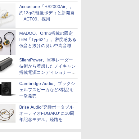
Acoustune「HS2000Air」。
約13gの軽量ボディと新開発
「ACT09」採用
MADOO、Ortho搭載の限定
IEM「Typ624」。密度感ある
低音と抜けの良い中高音域
SilentPower、軍事レーダー
技術から着想したノイキャン
搭載電源コンディショナー
「AC iPurifier2」
Cambridge Audio、ブックシ
ェルフスピーカなど8製品を
一挙発売
Brise Audio“究極ポータブル
オーディオFUGAKU”に10周
年記念モデル。経路を
NISHIKIで統一。400万円