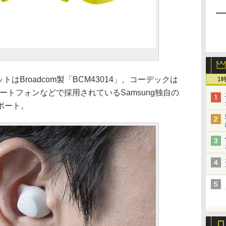
プセットはBroadcom製「BCM43014」。コーデックは
1
スマートフォンなどで採用されているSamsung独自の
ポート。