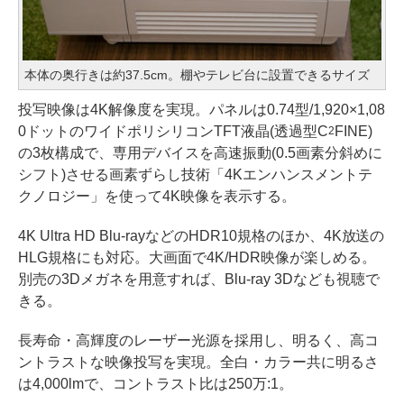
本体の奥行きは約37.5cm。棚やテレビ台に設置できるサイズ
投写映像は4K解像度を実現。パネルは0.74型/1,920×1,08
0ドットのワイドポリシリコンTFT液晶(透過型C
FINE)
2
の3枚構成で、専用デバイスを高速振動(0.5画素分斜めに
シフト)させる画素ずらし技術「4Kエンハンスメントテ
クノロジー」を使って4K映像を表示する。
4K Ultra HD Blu-rayなどのHDR10規格のほか、4K放送の
HLG規格にも対応。大画面で4K/HDR映像が楽しめる。
別売の3Dメガネを用意すれば、Blu-ray 3Dなども視聴で
きる。
長寿命・高輝度のレーザー光源を採用し、明るく、高コ
ントラストな映像投写を実現。全白・カラー共に明るさ
は4,000lmで、コントラスト比は250万:1。