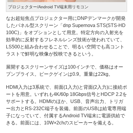
プロジェクター/Android TV端末用リモコン
なお超短焦点プロジェクター用にDNPデンマークが開発
したパネル型スクリーン「dnp Supernova STS(STS-HD
100C)」をオプションとして用意。特定方向の入射光を
効率的に反射するフレネルレンズ技術が使われていて、
LS500と組み合わせることで、明るい空間でも高コント
ラストで鮮明な映像が投映できるという。
展開するスクリーンサイズは100インチで、価格はオー
プンプライス。ピークゲインは0.9。重量は22kg。
HDMI入力は3系統で、前面(1入力)と背面(2入力)に接続ポ
ートを用意。いずれも4K/60p 18Gbps信号とHDCP 2.2を
サポートする。HDMIのほか、USB、音声出力、トリガ
ー出力とRS-232C端子を装備。前面のUSBは給電専用端
子になっていて、付属するAndroid TV端末に電源供給で
きる。前面には、10W×2chのスピーカーを備える。