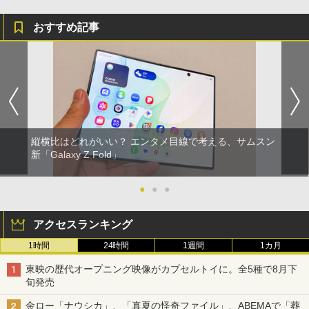
おすすめ記事
縦横比はどれがいい？ エンタメ目線で考える、サムスン
新「Galaxy Z Fold」
●
●
●
アクセスランキング
1時間
24時間
1週間
1カ月
東映の歴代オープニング映像がカプセルトイに。全5種で8月下
旬発売
金ロー「ナウシカ」、「真夏の怪奇ファイル」、ABEMAで「葬