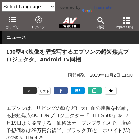
Powered by
Translate
AV Watch
製品
プロジェクタ
エプソン
カテゴリ
ログイン
検索
Impressサイト
ニュース
130型4K映像を壁投写するエプソンの超短焦点プ
ロジェクタ。Android TV同梱
阿部邦弘
2019年10月2日 11:00
リスト
エプソンは、リビングの壁などに大画面の映像を投写す
る超短焦点4K/HDRプロジェクター「EH-LS500」を12
月19日より発売する。価格はオープンプライスで、店頭
予想価格は29万円台後半。ブラック(B)と、ホワイト(W)
の2色を用意する。