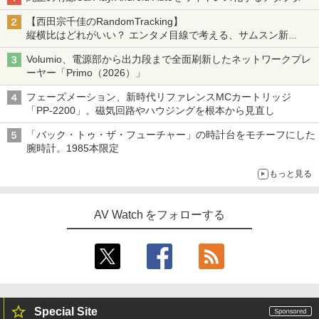
【西田宗千佳のRandomTracking】
縦横比はどれがいい？ エンタメ目線で考える、サムスン新
「Galaxy Z Fold」
Volumio、電源部から出力段まで全面刷新したネットワークプレ
ーヤー「Primo（2026）」
フェーズメーション、新時代リファレンスMCカートリッジ
「PP-2200」。磁気回路やハウジングを根本から見直し
「バック・トゥ・ザ・フューチャー」の時計台をモチーフにした
腕時計。1985本限定
もっと見る
AV Watch をフォローする
Special Site