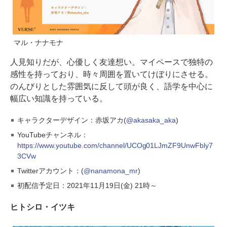
マル・ナナモナ
人見知りだが、心優しく友達想い。マイペースで独特の
感性を持っており、時々周囲を置いてけぼりにさせる。
のんびりとした雰囲気に反して頭が良く、語学を中心に
幅広い知識を持っている。
キャラクターデザイン：赤坂アカ(
@akasaka_aka
)
YouTubeチャンネル：
https://www.youtube.com/channel/UCOg01LJmZF9UnwFbly7
3CVw
Twitterアカウント：(
@nanamona_mr
)
初配信予定日：2021年11月19日(金) 21時～
ヒトシロ・イツキ