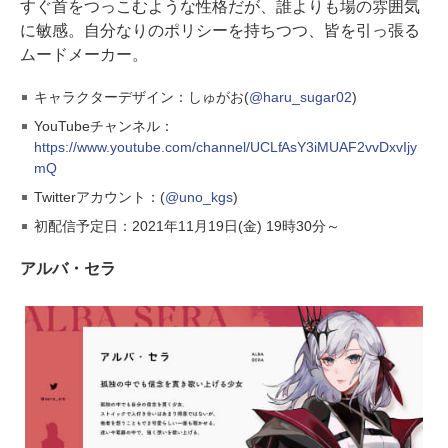
すぐ首をつっこむような性格だが、誰よりも場の雰囲気
に敏感。自分なりのポリシーを持ちつつ、皆を引っ張る
ムードメーカー。
キャラクターデザイン：しゅがお(
@haru_sugar02
)
YouTubeチャンネル：
https://www.youtube.com/channel/UCLfAsY3iMUAF2vvDxvIjy
mQ
Twitterアカウント：(
@uno_kgs
)
初配信予定日：2021年11月19日(金) 19時30分～
アルバ・セラ