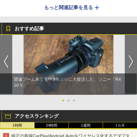
もっと関連記事を見る
おすすめ記事
望遠ブーム来てる!? 9年ぶりに大復活した、ソニー「RX
10 V」
●
●
●
アクセスランキング
1時間
24時間
1週間
1カ月
純正の有線CarPlay/Android Autoをワイヤレス化するアダプタ