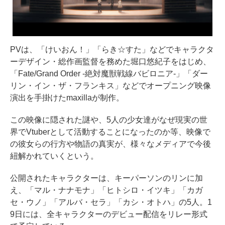
PVは、「けいおん！」「らき☆すた」などでキャラクタ
ーデザイン・総作画監督を務めた堀口悠紀子をはじめ、
「Fate/Grand Order -絶対魔獣戦線バビロニア-」「ダー
リン・イン・ザ・フランキス」などでオープニング映像
演出を手掛けたmaxillaが制作。
この映像に隠された謎や、5人の少女達がなぜ現実の世
界でVtuberとして活動することになったのか等、映像で
の彼女らの行方や物語の真実が、様々なメディアで今後
紐解かれていくという。
公開されたキャラクターは、キーパーソンのリンに加
え、「マル・ナナモナ」「ヒトシロ・イツキ」「カガ
セ・ウノ」「アルバ・セラ」「カシ・オトハ」の5人。1
9日には、全キャラクターのデビュー配信をリレー形式