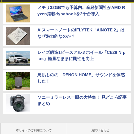
メモリ32GBでも予算内。産経新聞社がAMD R
yzen搭載dynabookを2千台導入
AIスマートノートのiFLYTEK「AINOTE 2」は
なぜ魅力的なのか？
レイズ鍛造1ピースアルミホイール「CE28 N-p
lus」軽量なままに剛性を向上
鳥肌ものの「DENON HOME」サウンドを体感
した！
ソニーミラーレス一眼の大特集！ 見どころ記事
まとめ
本サイトのご利用について
お問い合わせ