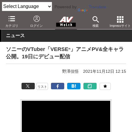
Powered by
Translate
AV Watch
コンテンツ・サービス
映像配信
YouTube
カテゴリ
ログイン
検索
Impressサイト
ニュース
ソニーのVTuber「VERSEⁿ」アニメPV&全キャラ
公開。19日にデビュー配信
野澤佳悟
2021年11月12日 12:15
リスト