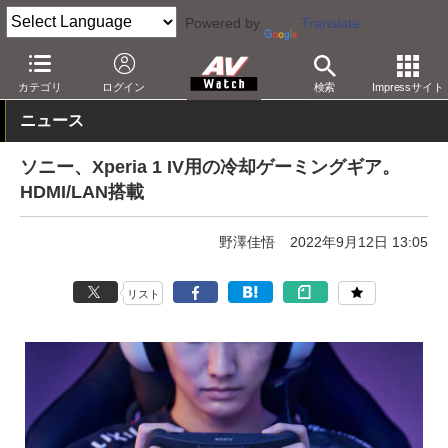
Powered by
Translate
AV Watch
製品
スマートフォン
Xperia
カテゴリ
ログイン
検索
Impressサイト
ニュース
ソニー、Xperia 1 IV用の冷却ゲーミングギア。
HDMI/LAN搭載
野澤佳悟
2022年9月12日 13:05
リスト