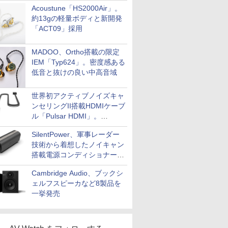
Acoustune「HS2000Air」。
約13gの軽量ボディと新開発
「ACT09」採用
MADOO、Ortho搭載の限定
IEM「Typ624」。密度感ある
低音と抜けの良い中高音域
世界初アクティブノイズキャ
ンセリングII搭載HDMIケーブ
ル「Pulsar HDMI」。
SilentPowerから
SilentPower、軍事レーダー
技術から着想したノイキャン
搭載電源コンディショナー
「AC iPurifier2」
Cambridge Audio、ブックシ
ェルフスピーカなど8製品を
一挙発売