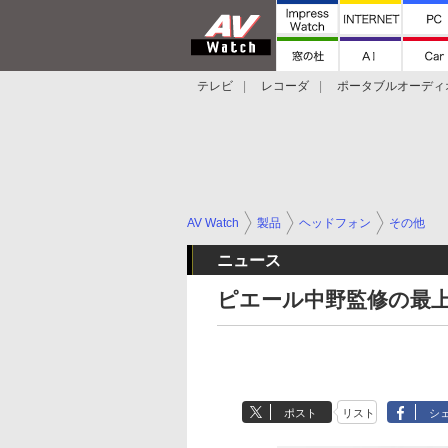
テレビ
レコーダ
ポータブルオーディ
スマートスピーカー
デジカメ
プロジ
AV Watch
製品
ヘッドフォン
その他
ニュース
ピエール中野監修の最上
ポスト
リスト
シ