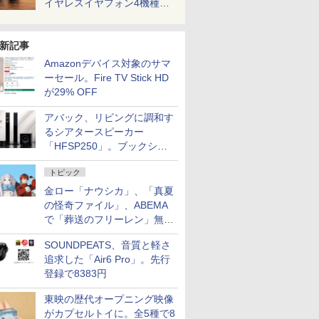
イヤレスイヤフォン4機種を
一気に聴く
新記事
Amazonデバイス対象のサマ
ーセール。Fire TV Stick HD
が29% OFF
アバック、リビングに調和す
るシアタースピーカー
「HFSP250」。ブックシェ
ルフはペア3万円以下
トピック
金ロー「ナウシカ」、「真夏
の怪奇ファイル」、ABEMA
で「葬送のフリーレン」無料
配信など。夏の特番・配信情
SOUNDPEATS、音質と軽さ
報
追求した「Air6 Pro」。先行
登録で8383円
東映の歴代オープニング映像
がカプセルトイに。全5種で8