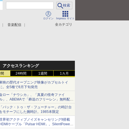
ログイン
Impress サイト
全カテゴリ
音楽配信
アクセスランキング
時間
24時間
1週間
1カ月
東映の歴代オープニング映像がカプセルトイ
に。全5種で8月下旬発売
金ロー「ナウシカ」、「真夏の怪奇ファイ
ル」、ABEMAで「葬送のフリーレン」無料配信
など。夏の特番・配信情報
「バック・トゥ・ザ・フューチャー」の時計台
をモチーフにした腕時計。1985本限定
世界初アクティブノイズキャンセリングII搭載
HDMIケーブル「Pulsar HDMI」。SilentPower
から