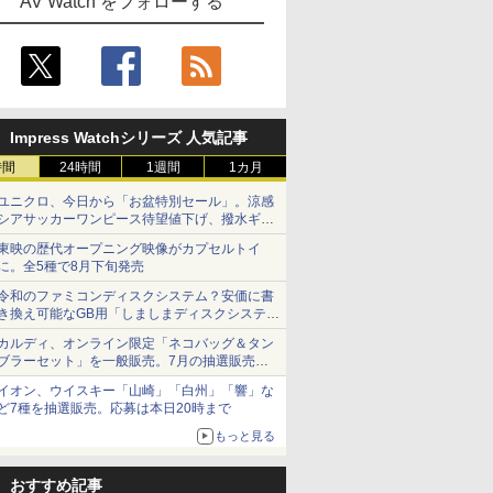
AV Watch をフォローする
Impress Watchシリーズ 人気記事
時間
24時間
1週間
1カ月
ユニクロ、今日から「お盆特別セール」。涼感
シアサッカーワンピース待望値下げ、撥水ギア
ショーツは1990円に
東映の歴代オープニング映像がカプセルトイ
に。全5種で8月下旬発売
令和のファミコンディスクシステム？安価に書
き換え可能なGB用「しましまディスクシステ
ム」
カルディ、オンライン限定「ネコバッグ＆タン
ブラーセット」を一般販売。7月の抽選販売の
当選無効分
イオン、ウイスキー「山崎」「白州」「響」な
ど7種を抽選販売。応募は本日20時まで
もっと見る
おすすめ記事