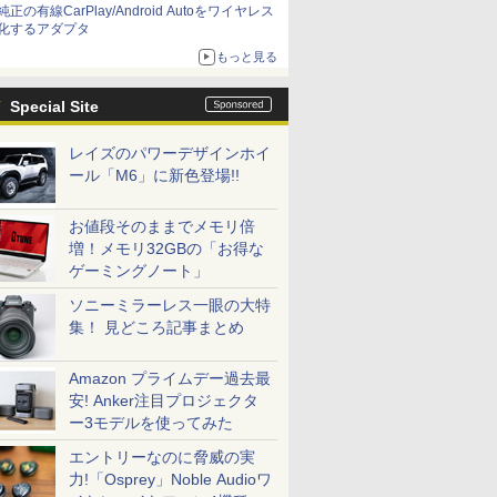
純正の有線CarPlay/Android Autoをワイヤレス
化するアダプタ
もっと見る
Special Site
レイズのパワーデザインホイ
ール「M6」に新色登場!!
お値段そのままでメモリ倍
増！メモリ32GBの「お得な
ゲーミングノート」
ソニーミラーレス一眼の大特
集！ 見どころ記事まとめ
Amazon プライムデー過去最
安! Anker注目プロジェクタ
ー3モデルを使ってみた
エントリーなのに脅威の実
力!「Osprey」Noble Audioワ