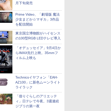
月下旬発売
Prime Video、「劇場版 魔法
少女まどか☆マギカ」3作品
を配信開始
東京国立博物館がハイセンス
の100型RGB LEDテレビ導入
「オデュッセイア」9月4日か
らIMAX先行上映。35mmフ
ィルム上映も
Technicsイヤフォン「EAH-
AZ100」に新色ムーンライト
ライラック
「借りぐらしのアリエッテ
ィ」日テレで今夜。3週連続
ジブリの第一夜