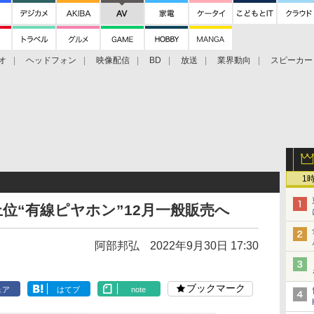
オ
ヘッドフォン
映像配信
BD
放送
業界動向
スピーカー
ェクタ
PS4
BDプレーヤー
映像配信
BD
1
位“有線ピヤホン”12月一般販売へ
阿部邦弘
2022年9月30日 17:30
ブックマーク
ェア
はてブ
note