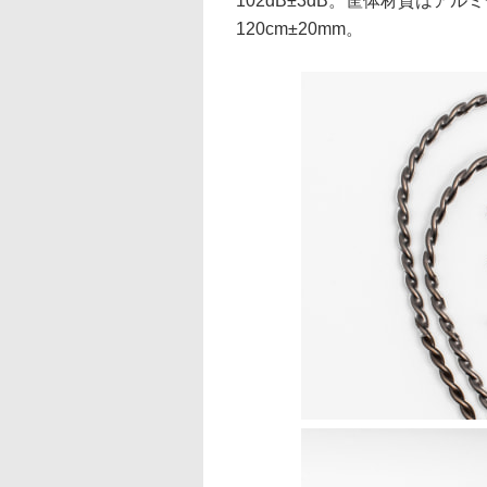
102dB±3dB。筐体材質はア
120cm±20mm。