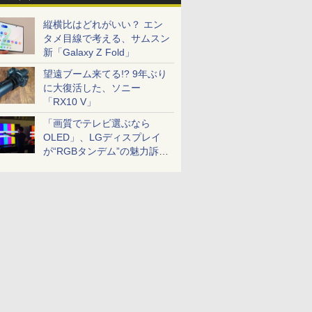
縦横比はどれがいい？ エン
タメ目線で考える、サムスン
新「Galaxy Z Fold」
望遠ブーム来てる!? 9年ぶり
に大復活した、ソニー
「RX10 V」
「画質でテレビ選ぶなら
OLED」、LGディスプレイ
が“RGBタンデム”の魅力訴
求。液晶とのガチ比較も