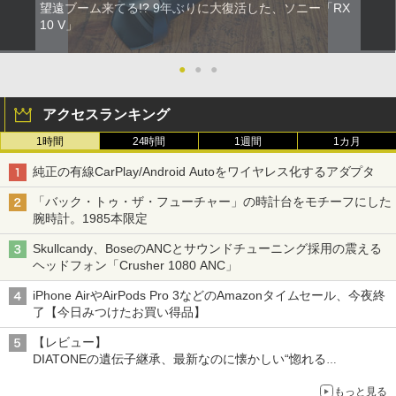
望遠ブーム来てる!? 9年ぶりに大復活した、ソニー「RX
10 V」
●
●
●
アクセスランキング
1時間
24時間
1週間
1カ月
純正の有線CarPlay/Android Autoをワイヤレス化するアダプタ
「バック・トゥ・ザ・フューチャー」の時計台をモチーフにした
腕時計。1985本限定
Skullcandy、BoseのANCとサウンドチューニング採用の震える
ヘッドフォン「Crusher 1080 ANC」
iPhone AirやAirPods Pro 3などのAmazonタイムセール、今夜終
了【今日みつけたお買い得品】
【レビュー】
DIATONEの遺伝子継承、最新なのに懐かしい“惚れる
音”Tecnologia e Cuore「DS-TC52B」を聴く
もっと見る