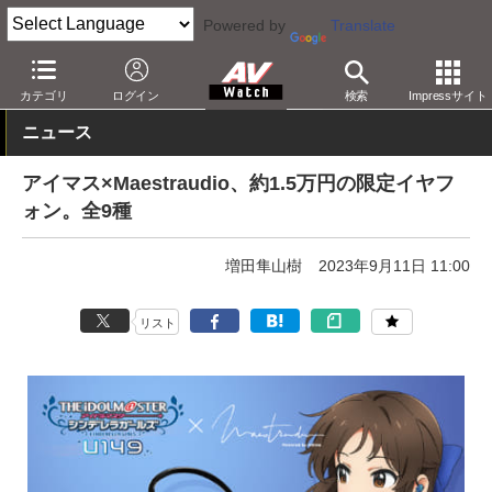
Powered by
Translate
AV Watch
製品
ヘッドフォン
その他
カテゴリ
ログイン
検索
Impressサイト
ニュース
アイマス×Maestraudio、約1.5万円の限定イヤフ
ォン。全9種
増田隼山樹
2023年9月11日 11:00
リスト