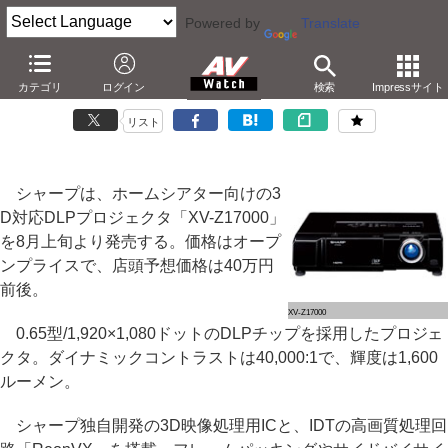
Powered by
Translate
シャープ、ホームシアター向けの3D DLPプロジェクタ
カテゴリ
ログイン
検索
Impressサイト
－実売40万円の「XV-Z17000」
リスト
シャープは、ホームシアター向けの3
D対応DLPプロジェクタ「XV-Z17000」
を8月上旬より発売する。価格はオープ
ンプライスで、店頭予想価格は40万円
前後。
XV-Z17000
0.65型/1,920×1,080ドットのDLPチップを採用したプロジェ
クタ。ダイナミックコントラストは40,000:1で、輝度は1,600
ルーメン。
シャープ独自開発の3D映像処理用ICと、IDTの高画質処理回