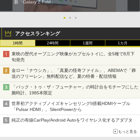
新「Galaxy Z Fold」
●
●
●
アクセスランキング
1時間
24時間
1週間
1カ月
東映の歴代オープニング映像がカプセルトイに。全5種で8月下
旬発売
金ロー「ナウシカ」、「真夏の怪奇ファイル」、ABEMAで「葬
送のフリーレン」無料配信など。夏の特番・配信情報
「バック・トゥ・ザ・フューチャー」の時計台をモチーフにした
腕時計。1985本限定
世界初アクティブノイズキャンセリングII搭載HDMIケーブル
「Pulsar HDMI」。SilentPowerから
純正の有線CarPlay/Android Autoをワイヤレス化するアダプタ
もっと見る