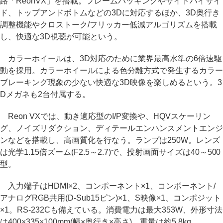
路「ReonVX」を搭載。フレームパッキングやサイドバイサイ
ド、トップアンドボトムなどの3Dに対応するほか、3D奥行き
調整機能やクロストーク/フリッカー低減アルゴリズムを搭載
し、快適な3D視聴が可能という。
カラーホイールは、3D対応のために業界最高水準の6倍速駆
動を採用。カラーホイールによる色分離方式で発生するカラー
ブレーキング現象の少ない快適な3D映像を楽しめるという。3
Dメガネも2台付属する。
Reon VXでは、動き適応型のI/P変換や、HQVスケーリン
グ、ノイズリダクション、ディテールエンハンスメントエンジ
ンなどを搭載し、高画質化を行なう。ランプは250W。レンズ
は光学1.15倍ズーム(F2.5～2.7)で、投射画面サイズは40～500
型。
入力端子はHDMI×2、コンポーネント×1、コンポーネント/
アナログRGB共用(D-Sub15ピン)×1、S映像×1、コンポジット
×1。RS-232Cも備えている。消費電力は最大353W、外形寸法
は400×335×100mm(幅×奥行き×高さ)、重量は約5.8kg。