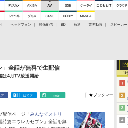
オ
ヘッドフォン
映像配信
BD
放送
業界動向
スピーカー
ェクタ
PS4
BDプレーヤー
映像配信
BD
ン」全話が無料で生配信
1
は4月TV放送開始
ブックマーク
ェア
はてブ
note
ブ配信ページ「
みんなでストリー
響詩篇エウレカセブン」全話を無