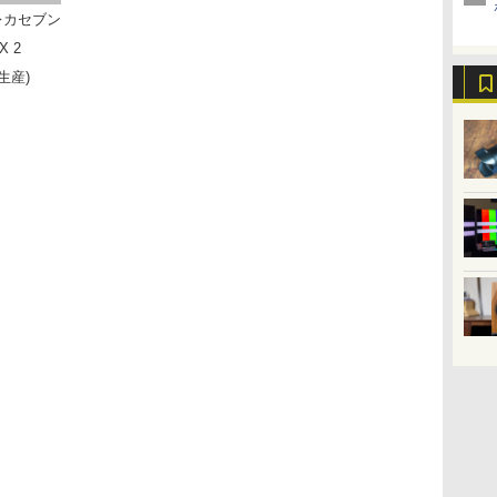
レカセブン
X 2
生産)