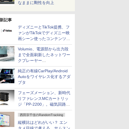
なままに剛性を向上
新記事
ディズニーとTikTok提携、フ
ァンがTikTokでディズニー映
画シーン使ったコンテンツ制
作、Disney+にも配信
Volumio、電源部から出力段
まで全面刷新したネットワー
クプレーヤー
「Primo（2026）」
純正の有線CarPlay/Android
Autoをワイヤレス化するアダ
プタ
フェーズメーション、新時代
リファレンスMCカートリッ
ジ「PP-2200」。磁気回路や
ハウジングを根本から見直し
西田宗千佳のRandomTracking
縦横比はどれがいい？ エン
タメ目線で考える、サムスン