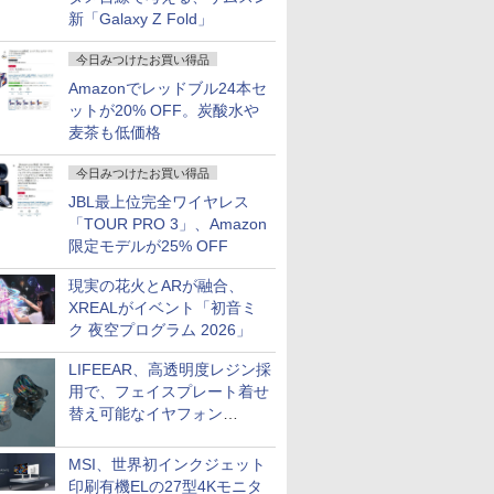
新「Galaxy Z Fold」
今日みつけたお買い得品
Amazonでレッドブル24本セ
ットが20% OFF。炭酸水や
麦茶も低価格
今日みつけたお買い得品
JBL最上位完全ワイヤレス
「TOUR PRO 3」、Amazon
限定モデルが25% OFF
現実の花火とARが融合、
XREALがイベント「初音ミ
ク 夜空プログラム 2026」
LIFEEAR、高透明度レジン採
用で、フェイスプレート着せ
替え可能なイヤフォン
「Nova Shell」
MSI、世界初インクジェット
印刷有機ELの27型4Kモニタ