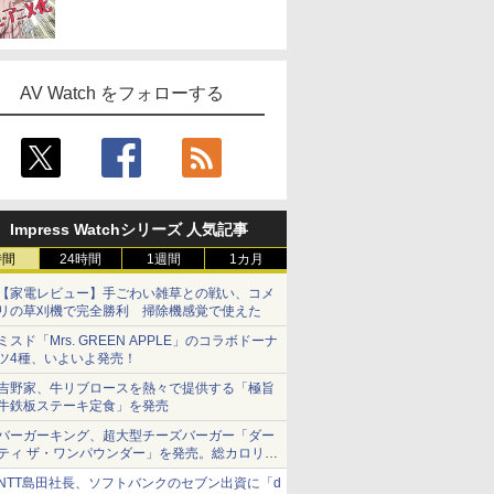
AV Watch をフォローする
Impress Watchシリーズ 人気記事
時間
24時間
1週間
1カ月
【家電レビュー】手ごわい雑草との戦い、コメ
リの草刈機で完全勝利 掃除機感覚で使えた
ミスド「Mrs. GREEN APPLE」のコラボドーナ
ツ4種、いよいよ発売！
吉野家、牛リブロースを熱々で提供する「極旨
牛鉄板ステーキ定食」を発売
バーガーキング、超大型チーズバーガー「ダー
ティ ザ・ワンパウンダー」を発売。総カロリー
約1656kcal、総重量約527g！
NTT島田社長、ソフトバンクのセブン出資に「d