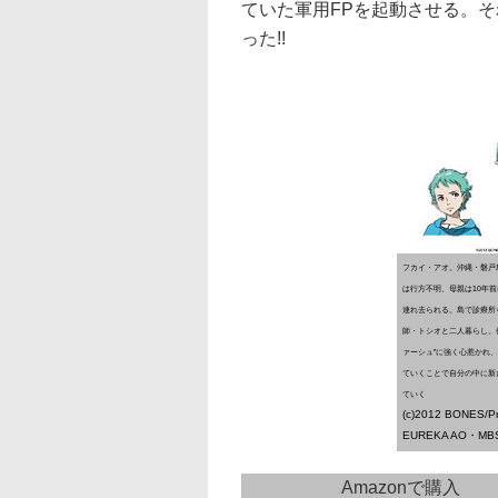
ていた軍用FPを起動させる。そ
った!!
フカイ・アオ。沖縄・磐戸
は行方不明、母親は10年
連れ去られる。島で診療所
師・トシオと二人暮らし。
ァーシュ”に強く心惹かれ
ていくことで自分の中に新
ていく
(c)2012 BONES/Pr
EUREKA AO・MB
Amazonで購入