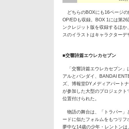
どちらのBOXにも16ページ
OP/EDも収録。BOX 1には第
ンクレジット版を収録するほか
スのイラストはキャラクターデ
■交響詩篇エウレカセブン
「交響詩篇エウレカセブン」は2
アルとバンダイ、BANDAI ENT
ズ、博報堂DYメディアパートナーズ
が参加した大型のプロジェクト
位置付けられた。
物語の舞台は、「トラパー」と
ードに似たフォルムをもつリフ
夢中な14歳の少年・レントン