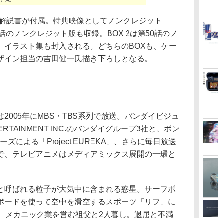
の解説書が付属。特典映像としてノンクレジット
26話のノンクレジット版も収録。BOX 2は第50話のノ
、イラスト集も封入される。どちらのBOXも、ケー
ザイン担当の吉田健一氏描き下ろしとなる。
005年にMBS・TBS系列で放送。バンダイビジュ
ERTAINMENT INC.のバンダイグループ3社と、ボン
による「Project EUREKA」、さらに毎日放送
で、テレビアニメはメディアミックス展開の一環と
呼ばれる粒子が大気中に含まれる惑星。サーフボ
ボードを使って空中を滑空するスポーツ「リフ」に
は、メカニック業を営む祖父と2人暮し。退屈と不満