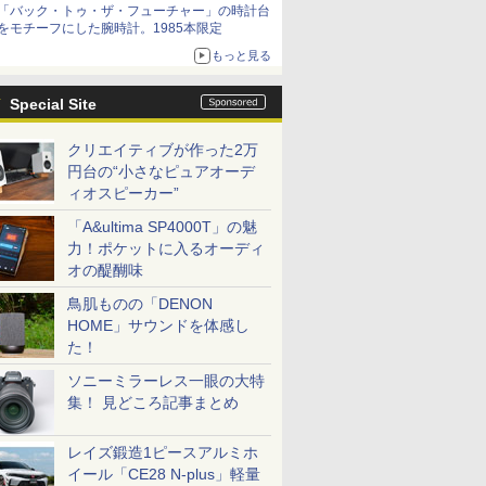
「バック・トゥ・ザ・フューチャー」の時計台
をモチーフにした腕時計。1985本限定
もっと見る
Special Site
クリエイティブが作った2万
円台の“小さなピュアオーデ
ィオスピーカー”
「A&ultima SP4000T」の魅
力！ポケットに入るオーディ
オの醍醐味
鳥肌ものの「DENON
HOME」サウンドを体感し
た！
ソニーミラーレス一眼の大特
集！ 見どころ記事まとめ
レイズ鍛造1ピースアルミホ
イール「CE28 N-plus」軽量