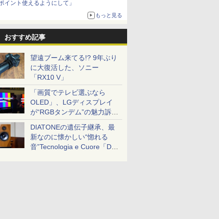
ポイント使えるようにして」
もっと見る
おすすめ記事
望遠ブーム来てる!? 9年ぶり
に大復活した、ソニー
「RX10 V」
「画質でテレビ選ぶなら
OLED」、LGディスプレイ
が“RGBタンデム”の魅力訴
求。液晶とのガチ比較も
DIATONEの遺伝子継承、最
新なのに懐かしい“惚れる
音”Tecnologia e Cuore「DS-
TC52B」を聴く