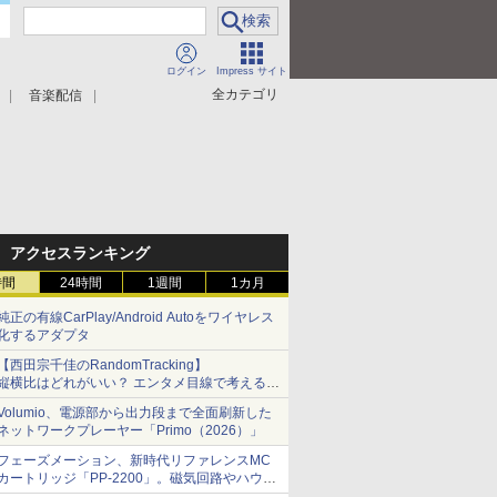
ログイン
Impress サイト
全カテゴリ
音楽配信
アクセスランキング
時間
24時間
1週間
1カ月
純正の有線CarPlay/Android Autoをワイヤレス
化するアダプタ
【西田宗千佳のRandomTracking】
縦横比はどれがいい？ エンタメ目線で考える、
サムスン新「Galaxy Z Fold」
Volumio、電源部から出力段まで全面刷新した
ネットワークプレーヤー「Primo（2026）」
フェーズメーション、新時代リファレンスMC
カートリッジ「PP-2200」。磁気回路やハウジ
ングを根本から見直し