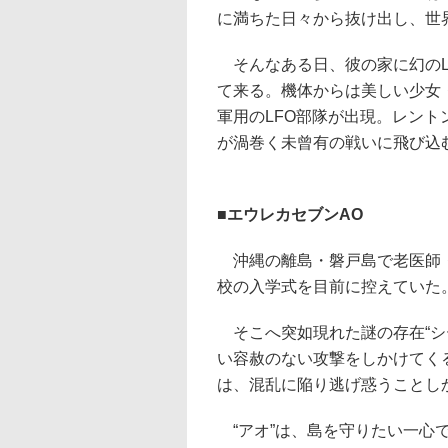
に満ちた日々から抜け出し、世
そんなある日、彼の家に幻のLF
て来る。機体からは美しい少女
軍用のLFO部隊が出現。レン
が渦巻く未曾有の戦いに飛び込
■エウレカセブンAO
沖縄の離島・磐戸島で老医師・
校の入学式を目前に控えていた
そこへ突如現れた謎の存在“シー
い容赦のない攻撃をしかけてく
は、混乱に陥り逃げ惑うことし
“アオ”は、島を守りたい一心