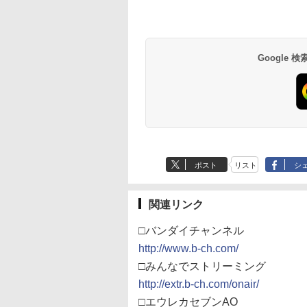
Google
ポスト
リスト
シ
関連リンク
□バンダイチャンネル
http://www.b-ch.com/
□みんなでストリーミング
http://extr.b-ch.com/onair/
□エウレカセブンAO