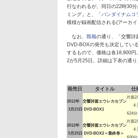
行なわれるが、同日の22時30
ミング」と、「
バンダイナムコ
模様が録画配信される(アーカイ
なお、
既報
の通り、「交響詩
DVD-BOXの発売も決定してい
するもので、価格は各18,900円
2が5月25日。詳細は下表の通り
発売日
タイトル
仕
片面2
2012年
交響詩篇エウレカセブン
4:
3月23日
DVD-BOX1
624
片面2
2012年
交響詩篇エウレカセブン
4:
5月25日
DVD-BOX2＜最終巻＞
600