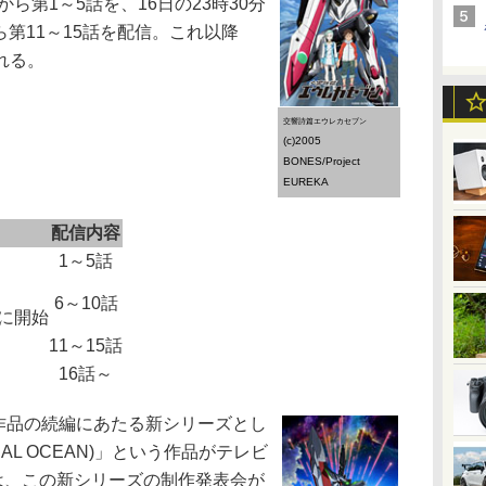
から第1～5話を、16日の23時30分
から第11～15話を配信。これ以降
れる。
交響詩篇エウレカセブン
(c)2005
BONES/Project
EUREKA
配信内容
1～5話
6～10話
に開始
11～15話
16話～
作品の続編にあたる新シリーズとし
AL OCEAN)」という作品がテレビ
は、この新シリーズの制作発表会が