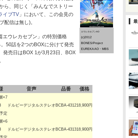
分から、同じく「みんなでストリー
ライブTV
」において、この会見の
最
ブ配信は無し)。
エウレカセブンAO
篇エウレカセブン」の特別価格
(c)2012
BONES/Project
る。50話を2つのBOXに分けて発売
EUREKA AO・MBS
。発売日はBOX 1が3月23日、BOX
。
様
音声
品番
価格
層×7
3
ドルビーデジタルステレオ
BCBA-4312
18,900円
分予定
層×6
3
ドルビーデジタルステレオ
BCBA-4313
18,900円
分予定