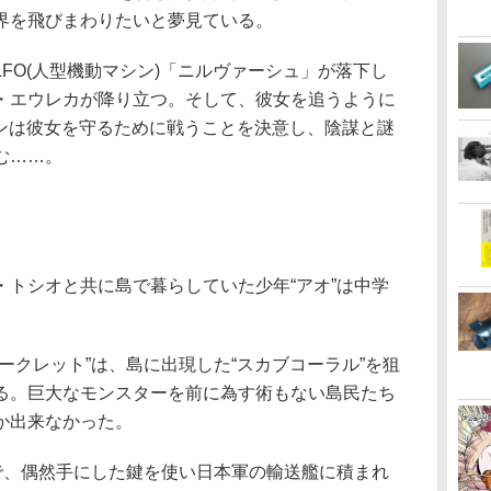
界を飛びまわりたいと夢見ている。
O(人型機動マシン)「ニルヴァーシュ」が落下し
・エウレカが降り立つ。そして、彼女を追うように
トンは彼女を守るために戦うことを決意し、陰謀と謎
む……。
トシオと共に島で暮らしていた少年“アオ”は中学
。
クレット”は、島に出現した“スカブコーラル”を狙
る。巨大なモンスターを前に為す術もない島民たち
か出来なかった。
で、偶然手にした鍵を使い日本軍の輸送艦に積まれ