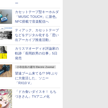
ー
カセットテープ型キーホルダ
「MUSIC TOUCH」に新色。
NFC搭載で音楽配信へ
ティアック、カセットテープ
などをデジタル化する「思い
出アーカイブ推進活動」
カリスマオーディオ評論家の
軌跡「長岡鉄男の仕事」5日
発売
小寺信良の週刊 Electric Zooma!
望遠ブーム来てる!? 9年ぶり
に大復活した、ソニー
「RX10 V」
「ドカ食いダイスキ！ もち
づきさん」TVアニメ化