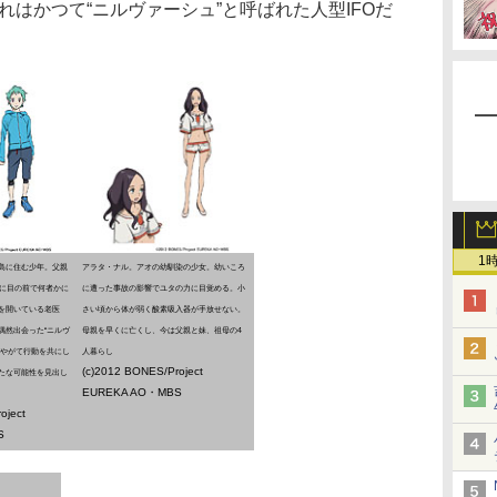
れはかつて“ニルヴァーシュ”と呼ばれた人型IFOだ
1
島に住む少年。父親
アラタ・ナル。アオの幼馴染の少女。幼いころ
前に目の前で何者かに
に遭った事故の影響でユタの力に目覚める。小
を開いている老医
さい頃から体が弱く酸素吸入器が手放せない。
偶然出会った“ニルヴ
母親を早くに亡くし、今は父親と妹、祖母の4
、やがて行動を共にし
人暮らし
(c)2012 BONES/Project
たな可能性を見出し
EUREKA AO・MBS
oject
S