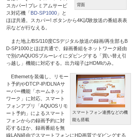
背面
スカパー! プレミアムサービ
ス対応機「
BD-SP1000
」と
ほぼ共通。スカパー! ボタンから4K試験放送の番組表表
示などが行なえる。
また地上/BS/110度CSデジタル放送の録画/再生部もB
D-SP1000とほぼ共通で、録画番組をネットワーク経由
で別のAQUOSブルーレイにダビングする「買い替え引
っ越し」機能に対応する。出力端子はHDMIのみ。
Ethernetを装備し、リモー
ト予約やDTCP-IP/DLNAサ
ーバー機能「ホームネット
ワーク」に対応。スマート
フォンアプリ「AQUOSリモ
スマートフォン連携などの機
ート予約」によるスマート
能も搭載
フォンからの録画予約に対
応するほか、録画番組を無
線LAN経由でスマートフォンにHD画質でダビングする