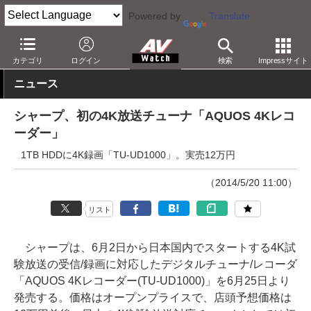
Powered by
Translate
AV Watch
製品
レコーダ
シャープ
カテゴリ
ログイン
検索
Impressサイト
ニュース
シャープ、初の4K放送チューナ「AQUOS 4Kレコ
ーダー」
1TB HDDに4K録画「TU-UD1000」。実売12万円
（2014/5/20 11:00）
リスト
シャープは、6月2日から日本国内でスタートする4K試
験放送の受信/録画に対応したデジタルチューナ/レコーダ
「AQUOS 4Kレコーダー(TU-UD1000)」を6月25日より
発売する。価格はオープンプライスで、店頭予想価格は