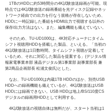
1TBのHDDに約53時間分の4K試験放送録画が可能。現
時点では4K試験放送の録画番組を光ディスク記録やネッ
トワーク経由での出力を行なう規格が存在しないため、
HDDに一時記録した番組をHDMI出力で視聴する以外の
保存/出力方法はない。また、編集機能も備えていない。
そのため、TU-UD1000は、4K対応チューナにタイム
シフト視聴用HDDを搭載した製品、といえる。「当初の
4K試験放送は1日数時間。タイムシフト視聴が定着して
いるため、それに対応した製品を提案する」(デジタル情
報家電事業本部 液晶デジタル第1事業部 副事業部長 兼
第2商品企画部長 松浦文俊氏)とした。
なお、TU-UD1000は内蔵1TB HDDのほか、別売USB
HDDへの録画機能も備えているが、4K試験放送はUSB
HDDには録画できない。USB HDDは地上/BS/110度CS
デジタルの録画用HDDとして利用する。
4K試験放送の視聴自体は無料だが、スタート当初は1