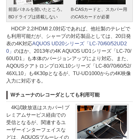
前面パネルを開いたところ。
B-CASカードと、スカパー用
BDドライブは搭載しない
のCASカードが必要
HDCP 2.2/HDMI 2.0対応であれば、他社製のテレビで
も利用可能だが、シャープの対応製品としては、20日発
表の4K対応
AQUOS UD20シリーズ「LC-70/60/52UD2
0」
のほか、2013年の4K AQUOS UD1シリーズ「LC-70/
60UD1」も本体のバージョンアップにより対応。また、
AQOUSクアトロンプロXL10シリーズ「LC-80/70/60/52/
46XL10」も4K30pとなるが、TU-UD1000からの4K映像
入力に対応する。
Wチューナのレコーダとしても利用可能
4K試験放送はスカパー! プ
レミアムサービス経由での
受信となるが、関連するユ
ーザーインターフェイスな
どは、AQUOSブルーレイの