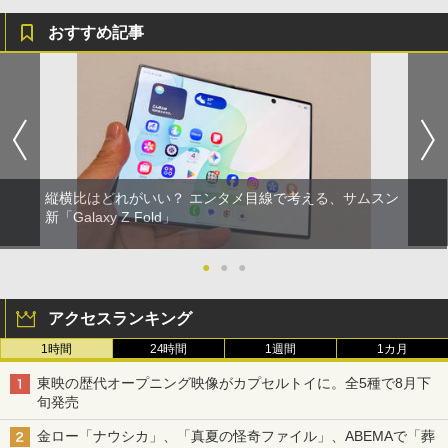
おすすめ記事
縦横比はどれがいい？ エンタメ目線で考える、サムスン
新「Galaxy Z Fold」
●
●
●
アクセスランキング
1時間
24時間
1週間
1カ月
東映の歴代オープニング映像がカプセルトイに。全5種で8月下
旬発売
金ロー「ナウシカ」、「真夏の怪奇ファイル」、ABEMAで「葬