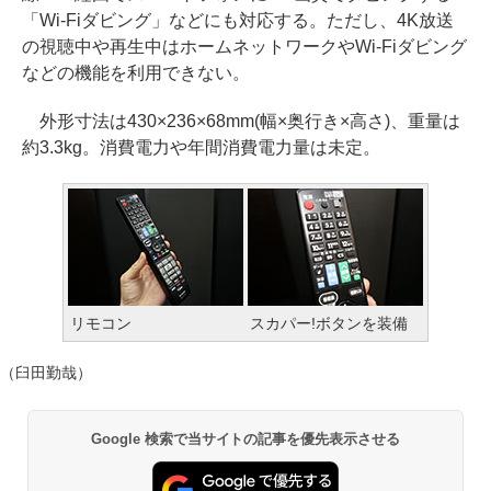
「Wi-Fiダビング」などにも対応する。ただし、4K放送
の視聴中や再生中はホームネットワークやWi-Fiダビング
などの機能を利用できない。
外形寸法は430×236×68mm(幅×奥行き×高さ)、重量は
約3.3kg。消費電力や年間消費電力量は未定。
リモコン
スカパー!ボタンを装備
（臼田勤哉）
Google 検索で当サイトの記事を優先表示させる