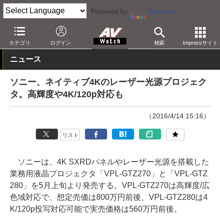
Powered by
Translate
AV Watch
製品
プロジェクタ
ソニー
カテゴリ
ログイン
検索
Impressサイト
ニュース
ソニー、ネイティブ4Kのレーザー光源プロジェク
タ。高輝度や4K/120p対応も
（2016/4/14 15:16）
リスト
ソニーは、4K SXRDパネルやレーザー光源を搭載した
業務用液晶プロジェクタ「VPL-GTZ270」と「VPL-GTZ
280」を5月上旬より発売する。VPL-GTZ270は高輝度/広
色域対応で、想定売価は800万円前後、VPL-GTZ280は4
K/120p投写対応可能で実売価格は560万円前後。