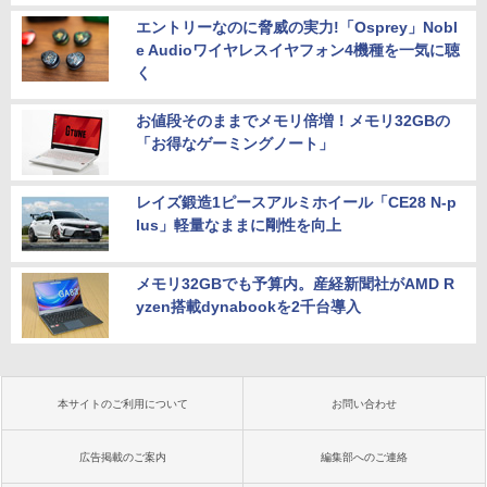
エントリーなのに脅威の実力!「Osprey」Nobl
e Audioワイヤレスイヤフォン4機種を一気に聴
く
お値段そのままでメモリ倍増！メモリ32GBの
「お得なゲーミングノート」
レイズ鍛造1ピースアルミホイール「CE28 N-p
lus」軽量なままに剛性を向上
メモリ32GBでも予算内。産経新聞社がAMD R
yzen搭載dynabookを2千台導入
本サイトのご利用について
お問い合わせ
広告掲載のご案内
編集部へのご連絡