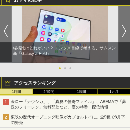
縦横比はどれがいい？ エンタメ目線で考える、サムスン
新「Galaxy Z Fold」
●
●
●
アクセスランキング
1時間
24時間
1週間
1カ月
金ロー「ナウシカ」、「真夏の怪奇ファイル」、ABEMAで「葬
送のフリーレン」無料配信など。夏の特番・配信情報
東映の歴代オープニング映像がカプセルトイに。全5種で8月下
旬発売