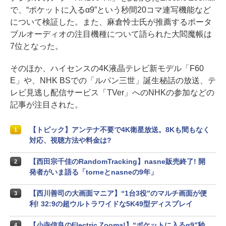
で、“ポケットに入るα9”という秒間20コマ連写機能など
について検証した。また、麻倉怜士氏が推薦するポータ
ブルオーディオの注目機種について語られた大閻魔帳は
7位となった。
そのほか、ハイセンスの4K液晶テレビ新モデル「F60
E」や、NHK BSでの「ルパン三世」誕生秘話の放送、テ
レビ見逃し配信サービス「TVer」へのNHKの参加などの
記事が注目された。
【トピック】アンテナ不要で4K衛星放送。8Kも間もなく
1
対応、視聴方法や料金は?
【西田宗千佳のRandomTracking】nasne販売終了! 開
2
発者がいま語る「torneとnasneの9年」
【西川善司の大画面マニア】“1台3役”のマルチ画面が便
3
利! 32:9の超ウルトラワイドな5K49型ディスプレイ
【小寺信良のElectric Zooma!】“ポケットに入るα9”秒
4