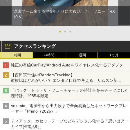
望遠ブーム来てる!? 9年ぶりに大復活した、ソニー「RX
10 V」
●
●
●
アクセスランキング
1時間
24時間
1週間
1カ月
純正の有線CarPlay/Android Autoをワイヤレス化するアダプタ
【西田宗千佳のRandomTracking】
縦横比はどれがいい？ エンタメ目線で考える、サムスン新
「Galaxy Z Fold」
「バック・トゥ・ザ・フューチャー」の時計台をモチーフにした
腕時計。1985本限定
Volumio、電源部から出力段まで全面刷新したネットワークプレ
ーヤー「Primo（2026）」
ティアック、カセットテープなどをデジタル化する「思い出アー
カイブ推進活動」