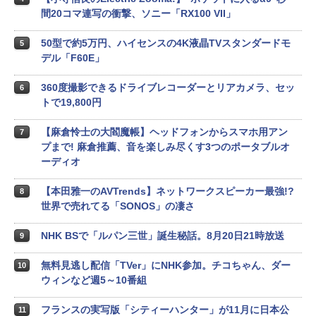
間20コマ連写の衝撃、ソニー「RX100 VII」
50型で約5万円、ハイセンスの4K液晶TVスタンダードモ
5
デル「F60E」
360度撮影できるドライブレコーダーとリアカメラ、セッ
6
トで19,800円
【麻倉怜士の大閻魔帳】ヘッドフォンからスマホ用アン
7
プまで! 麻倉推薦、音を楽しみ尽くす3つのポータブルオ
ーディオ
【本田雅一のAVTrends】ネットワークスピーカー最強!?
8
世界で売れてる「SONOS」の凄さ
NHK BSで「ルパン三世」誕生秘話。8月20日21時放送
9
無料見逃し配信「TVer」にNHK参加。チコちゃん、ダー
10
ウィンなど週5～10番組
フランスの実写版「シティーハンター」が11月に日本公
11