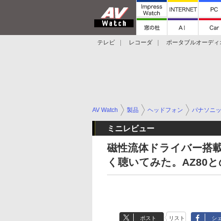
テレビ
レコーダ
ポータブルオーディ
スマートスピーカー
デジカメ
プロジ
AV Watch
製品
ヘッドフォン
パナソニ
ミニレビュー
磁性流体ドライバー搭載、
く聴いてみた。AZ80
ポスト
リスト
シ