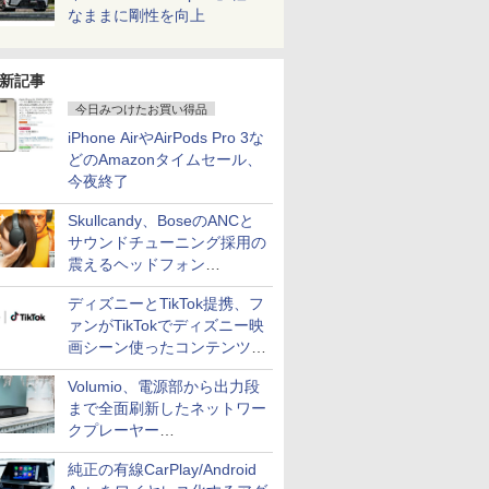
なままに剛性を向上
新記事
今日みつけたお買い得品
iPhone AirやAirPods Pro 3な
どのAmazonタイムセール、
今夜終了
Skullcandy、BoseのANCと
サウンドチューニング採用の
震えるヘッドフォン
「Crusher 1080 ANC」
ディズニーとTikTok提携、フ
ァンがTikTokでディズニー映
画シーン使ったコンテンツ制
作、Disney+にも配信
Volumio、電源部から出力段
まで全面刷新したネットワー
クプレーヤー
「Primo（2026）」
純正の有線CarPlay/Android