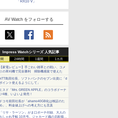
「RX10 V」
AV Watch をフォローする
Impress Watchシリーズ 人気記事
時間
24時間
1週間
1カ月
【家電レビュー】手ごわい雑草との戦い、コメ
リの草刈機で完全勝利 掃除機感覚で使えた
NTT島田社長、ソフトバンクのセブン出資に「d
ポイント使えるようにして」
ミスド「Mrs. GREEN APPLE」のコラボドーナ
ツ4種、いよいよ発売！
ドコモ前田社長が「ahamo40GB化は検証のた
め」、料金値上げへの考え方にも言及
「リサ・ラーソン」がま口ポーチ付録、大人の
おしゃれ手帖 10月号。ジャカード織の北欧猫デ