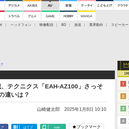
オ
ヘッドフォン
映像配信
BD
放送
業界動向
スピーカー
ェクタ
PS4
BDプレーヤー
映像配信
BD
ック
1
テクニクス「EAH-AZ100」さっそ
との違いは？
山崎健太郎
2025年1月8日 10:10
ブックマーク
ェア
はてブ
note