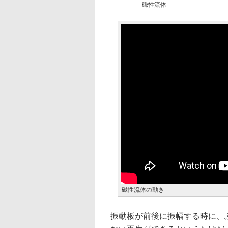
磁性流体
磁性流体の動き
振動板が前後に振幅する時に、