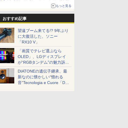
ザイン
もっと見る
おすすめ記事
望遠ブーム来てる!? 9年ぶり
に大復活した、ソニー
「RX10 V」
「画質でテレビ選ぶなら
OLED」、LGディスプレイ
が“RGBタンデム”の魅力訴
求。液晶とのガチ比較も
DIATONEの遺伝子継承、最
新なのに懐かしい“惚れる
音”Tecnologia e Cuore「DS-
TC52B」を聴く