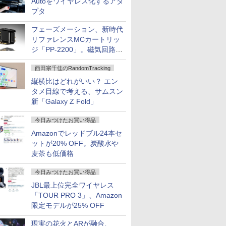
Autoをワイヤレス化するアダ
プタ
フェーズメーション、新時代
リファレンスMCカートリッ
ジ「PP-2200」。磁気回路や
ハウジングを根本から見直し
西田宗千佳のRandomTracking
縦横比はどれがいい？ エン
タメ目線で考える、サムスン
新「Galaxy Z Fold」
今日みつけたお買い得品
Amazonでレッドブル24本セ
ットが20% OFF。炭酸水や
麦茶も低価格
今日みつけたお買い得品
JBL最上位完全ワイヤレス
「TOUR PRO 3」、Amazon
限定モデルが25% OFF
現実の花火とARが融合、