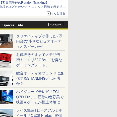
【西田宗千佳のRandomTracking】
縦横比はどれがいい？ エンタメ目線で考える、
サムスン新「Galaxy Z Fold」
もっと見る
Special Site
クリエイティブが作った2万
円台の“小さなピュアオーデ
ィオスピーカー”
お値段そのままでメモリ倍
増！メモリ32GBの「お得な
ゲーミングノート」
総合オーディオブランドに進
化するSHANLINGとは何者
か？
ハイグレードテレビ「TCL
Q7D Pro」。圧巻の色彩美で
映画＆ゲームが極上体験に
レイズ鍛造1ピースアルミホ
イール「CE28 N-plus」軽量