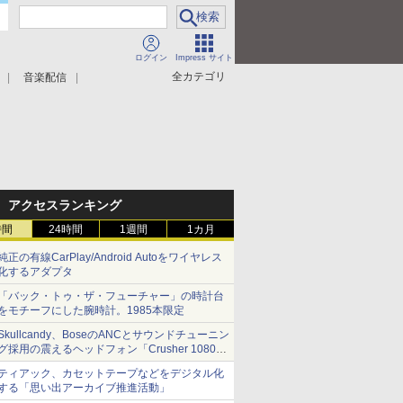
ログイン
Impress サイト
全カテゴリ
音楽配信
アクセスランキング
時間
24時間
1週間
1カ月
純正の有線CarPlay/Android Autoをワイヤレス
化するアダプタ
「バック・トゥ・ザ・フューチャー」の時計台
をモチーフにした腕時計。1985本限定
Skullcandy、BoseのANCとサウンドチューニン
グ採用の震えるヘッドフォン「Crusher 1080
ANC」
ティアック、カセットテープなどをデジタル化
する「思い出アーカイブ推進活動」