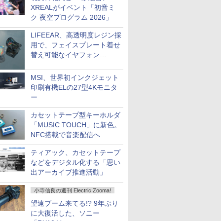
XREALがイベント「初音ミ
ク 夜空プログラム 2026」
LIFEEAR、高透明度レジン採
用で、フェイスプレート着せ
替え可能なイヤフォン
「Nova Shell」
MSI、世界初インクジェット
印刷有機ELの27型4Kモニタ
ー
カセットテープ型キーホルダ
「MUSIC TOUCH」に新色。
NFC搭載で音楽配信へ
ティアック、カセットテープ
などをデジタル化する「思い
出アーカイブ推進活動」
小寺信良の週刊 Electric Zooma!
望遠ブーム来てる!? 9年ぶり
に大復活した、ソニー