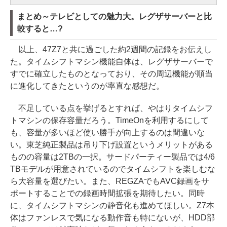
まとめ～テレビとしての魅力大。レグザサーバーと比
較すると…?
以上、47Z7と共に過ごした約2週間の記録をお伝えし
た。タイムシフトマシン機能自体は、レグザサーバーで
すでに確立したものとなっており、その周辺機能が順当
に進化してきたというのが率直な感想だ。
不足している点を挙げるとすれば、やはりタイムシフ
トマシンの保存容量だろう。TimeOnを利用するにして
も、容量が多いほど使い勝手が向上するのは間違いな
い。東芝純正製品は吊り下げ設置というメリットがある
ものの容量は2TBの一択。サードパーティー製品では4/6
TBモデルが用意されているのでタイムシフトを楽しむな
ら大容量を選びたい。また、REGZAでもAVC録画をサ
ポートすることでの録画時間拡張を期待したい。同時
に、タイムシフトマシンの静音化も進めてほしい。Z7本
体はファンレスで気になる動作音も特にないが、HDD部