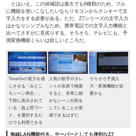
とはいえ、この候補語は最大でも8種類のため、フル
に機能を使いこなしたいならリモコンからテンキーで文
字入力をする必要がある。ただ、Z7シリーズの文字入力
はかなりシンプルなため、携帯電話での文字入力機能と
比べてさすがに見劣りする。そろそろ、テレビにも、予
測変換機能くらいは欲しいところだ。
TimeOnの底力を感
人気の歌手やタレ
そろそろ予測入
じさせる「みどこ
ントの名前で検索
力・変換機能が必
ろシーン再生」。
すると、非常に細
要かも
下部に表示されて
かなシーン分割を
いる「急上昇ワー
していることが実
ド」を選択するだ
感できるはずだ
けでも利用できる
無線LAN機能付き。サーバーとしても便利なZ7