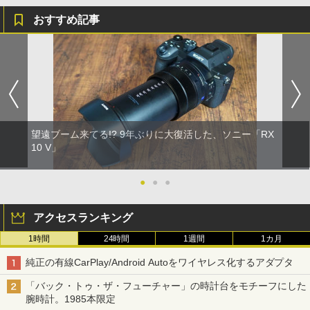
おすすめ記事
望遠ブーム来てる!? 9年ぶりに大復活した、ソニー「RX
10 V」
●
●
●
アクセスランキング
1時間
24時間
1週間
1カ月
純正の有線CarPlay/Android Autoをワイヤレス化するアダプタ
「バック・トゥ・ザ・フューチャー」の時計台をモチーフにした
腕時計。1985本限定