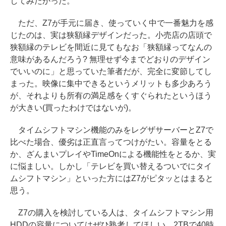
してみたかった。
ただ、Z7が手元に届き、使っていく中で一番魅力を感
じたのは、実は狭額縁デザインだった。小売店の店頭で
狭額縁のテレビを間近に見てもなお「狭額縁ってなんの
意味があるんだろう? 無理せず今までどおりのデザイン
でいいのに」と思っていた筆者だが、完全に変節してし
まった。映像に集中できるというメリットも多少あろう
が、それよりも所有の満足感をくすぐられたというほう
が大きい(買ったわけではないが)。
タイムシフトマシン機能のみをレグザサーバーとZ7で
比べた場合、優劣は正直言ってつけがたい。容量をとる
か、ざんまいプレイやTimeOnによる機能性をとるか、実
に悩ましい。しかし「テレビを買い替えるついでにタイ
ムシフトマシン」といった方にはZ7がピタッとはまると
思う。
Z7の購入を検討している人は、タイムシフトマシン用
HDDの容量についてはぜひ熟考してほしい。2TBで40時