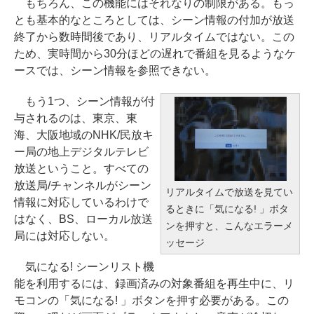
もちろん、この機能にはそれなりの制限がある。もっ
とも基本的なところとしては、シーン情報の付加が放送
終了から数時間後であり、リアルタイムではない。この
ため、実時間から30分ほどの遅れで番組を見るようなケ
ースでは、シーン情報を参照できない。
もう1つ、シーン情報が付
与されるのは、東京、東
海、大阪地域のNHK/民放キ
ー局の地上デジタルテレビ
放送ということ。すべての
放送局/チャンネルがシーン
リアルタイムで放送を見てい
情報に対応しているわけで
るときに「気になる! 」ボタ
はなく、BS、ローカル放送
ンを押すと、こんなエラーメ
局には対応しない。
ッセージ
気になる! シーンリスト機
能を利用するには、録画済みの対象番組を再生中に、リ
モコンの「気になる! 」ボタンを押す必要がある。この