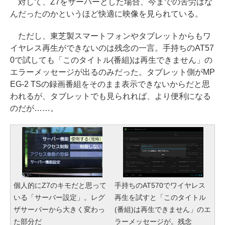
対して、Z7をサーバーとした場合、今までの苦労はな
んだったのかというほど快適に映像を見られている。
ただし、東芝製スマートフォンやタブレットからもワ
イヤレス再生ができないのは残念の一言。手持ちのAT57
0で試しても「このタイトル(番組)は再生できません」の
エラーメッセージが出るのみだった。タブレット側がMP
EG-2 TSの録画番組をそのまま表示できないからだと思
われるが、タブレットでも見られれば、より便利になる
のだが……。
個人的にZ7のキモだと思って
手持ちのAT570でワイヤレス
いる「サーバー設定」。レグ
再生を試すと「このタイトル
ザサーバーから大きく変わっ
(番組)は再生できません」のエ
た部分だ
ラーメッセージが。残念