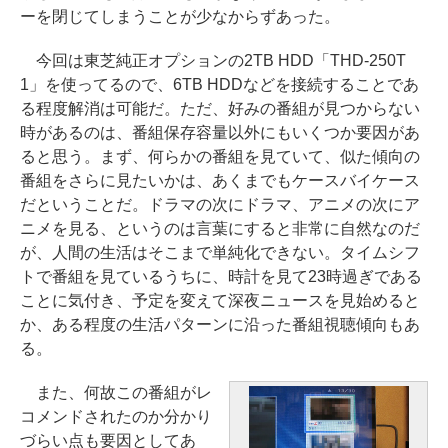
ーを閉じてしまうことが少なからずあった。
今回は東芝純正オプションの2TB HDD「THD-250T
1」を使ってるので、6TB HDDなどを接続することであ
る程度解消は可能だ。ただ、好みの番組が見つからない
時があるのは、番組保存容量以外にもいくつか要因があ
ると思う。まず、何らかの番組を見ていて、似た傾向の
番組をさらに見たいかは、あくまでもケースバイケース
だということだ。ドラマの次にドラマ、アニメの次にア
ニメを見る、というのは言葉にすると非常に自然なのだ
が、人間の生活はそこまで単純化できない。タイムシフ
トで番組を見ているうちに、時計を見て23時過ぎである
ことに気付き、予定を変えて深夜ニュースを見始めると
か、ある程度の生活パターンに沿った番組視聴傾向もあ
る。
また、何故この番組がレ
コメンドされたのか分かり
づらい点も要因としてあ