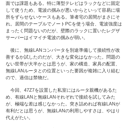
面では課題もある。特に薄型テレビはラックなどに固定
して使うため、電波の掴みが悪いからといって容易に場
所をずらせないケースもある。筆者宅の居間がまさにそ
れ。居間のテーブルでノートPCを使う場合、電波強度は
まったく問題ないのだが、壁際のラックに置いたレグザ
サーバーはイマイチ電波の掴みが弱い。
後に、無線LANコンバータを別途準備して接続性が改
善するか試したのだが、大きな変化はなかった。問題の
ない世帯が大半かとは思うが、家の構造、家具の配置、
無線LANルータとの位置といった要因が複雑に入り組む
ので、過信は禁物だ。
今回、47Z7を設置した私室にはルータ親機があるた
め、有線LANと無線LANそれぞれで接続を試してみた
が、極端な差は感じなかった。突き詰めれば有線LANが
有利だとは思うが、無線LANの利用しやすさは、やはり
代えがたい。