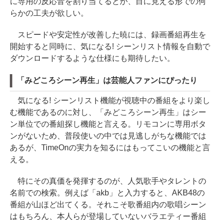
に専用の反応音を割り当てるとか、目に見える形での何
らかの工夫が欲しい。
スピードや安定性が改善した暁には、録画番組再生を
開始すると同時に、気になる! シーンリスト情報を自動で
ダウンロードするような仕様にも期待したい。
「みどころシーン再生」は芸能人ファンにぴったり
気になる! シーンリスト機能が視聴中の番組をより楽し
む機能であるのに対し、「みどころシーン再生」はシー
ン単位での番組探し機能と言える。リモコンに専用ボタ
ンがないため、普段使いの中では見逃しがちな機能では
あるが、TimeOnの実力を知るにはもってこいの機能と言
える。
特にその真価を発揮するのが、人気歌手やタレントの
名前での検索。例えば「akb」と入力すると、AKB48の
番組が山ほど出てくる。それこそ歌番組内の歌唱シーン
はもちろん、本人らが登場していないバラエティー番組