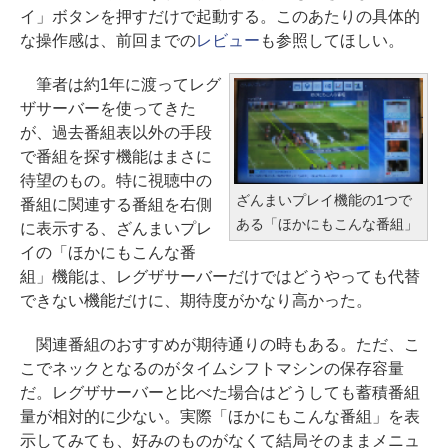
イ」ボタンを押すだけで起動する。このあたりの具体的
な操作感は、前回までの
レビュー
も参照してほしい。
筆者は約1年に渡ってレグ
ザサーバーを使ってきた
が、過去番組表以外の手段
で番組を探す機能はまさに
待望のもの。特に視聴中の
ざんまいプレイ機能の1つで
番組に関連する番組を右側
ある「ほかにもこんな番組」
に表示する、ざんまいプレ
イの「ほかにもこんな番
組」機能は、レグザサーバーだけではどうやっても代替
できない機能だけに、期待度がかなり高かった。
関連番組のおすすめが期待通りの時もある。ただ、こ
こでネックとなるのがタイムシフトマシンの保存容量
だ。レグザサーバーと比べた場合はどうしても蓄積番組
量が相対的に少ない。実際「ほかにもこんな番組」を表
示してみても、好みのものがなくて結局そのままメニュ