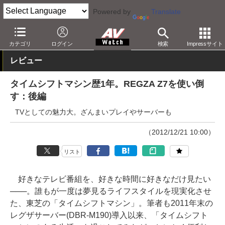
Powered by
Translate
AV Watch
製品
テレビ
東芝
カテゴリ
ログイン
検索
Impressサイト
レビュー
タイムシフトマシン歴1年。REGZA Z7を使い倒
す：後編
TVとしての魅力大。ざんまいプレイやサーバーも
（2012/12/21 10:00）
リスト
好きなテレビ番組を、好きな時間に好きなだけ見たい
───。誰もが一度は夢見るライフスタイルを現実化させ
た、東芝の「タイムシフトマシン」。筆者も2011年末の
レグザサーバー(DBR-M190)導入以来、「タイムシフト