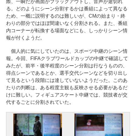
際、一瞬だが画面がブラックアウトし、音声が途切れ
る。どのようにシーン分割するかは番組によって異なる
ため、一概に説明するのは難しいが、CMの始まり・終
わりの部分ではほぼ間違いなく分割される。また、番組
内コーナーが転換する場面などにも、しっかりシーン情
報が付くようだ。
個人的に気にしていたのは、スポーツ中継のシーン情
報。今回、FIFAクラブワールドカップの中継で確認して
みたが、前半・後半程度のシーン分割は行なうものの、
得点シーンであるとか、選手交代シーンなどを切り出し
て見るという段階には達していないようだった。このあ
たりの判断は、ある程度主観も反映させる必要があるだ
けに難しい。フィギュアスケート中継では、競技者が交
代するごとに分割されていた。