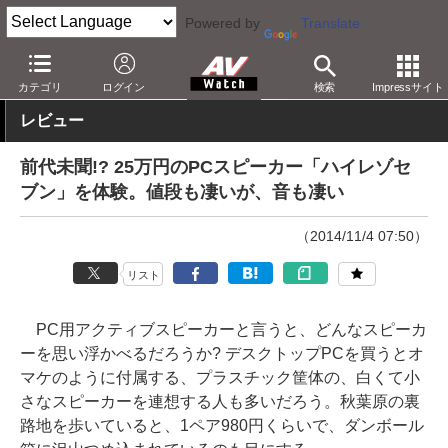
Powered by
Translate
AV Watch
製品
オーディオスピーカー
カテゴリ
ログイン
検索
Impressサイト
レビュー
前代未聞!? 25万円のPCスピーカー「ハイレゾセ
ブン」を体験。値段も凄いが、音も凄い
（2014/11/4 07:50）
リスト
PC用アクティブスピーカーと言うと、どんなスピーカ
ーを思い浮かべるだろうか? デスクトップPCを買うとオ
マケのように付属する、プラスチック筐体の、白くて小
さなスピーカーを連想する人も多いだろう。秋葉原の裏
路地を歩いていると、1ペア980円くらいで、ダンボール