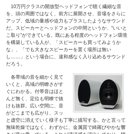
10万円クラスの開放型ヘッドフォンで聴く繊細な音
を、頭の周囲ではなく、前方に展開させ、音場をさらに
アップ、低域の量感や迫力もプラスしたようなサウンド
だ。スピーカーとヘッドフォンの中間というか、“いいと
こ取り”ができている。既にある程度のヘッドフォン環境
を構築している人が、「スピーカーも買ってみようか
な」、「でも大きなスピーカーを置く場所は無い
し……」という場合に、違和感なく入り込めるサウンド
だろう。
各帯域の音を細かく見て
いくと、高域の明瞭さがす
ぐにわかる。付帯音はほと
んど無く、定位も明瞭で抜
けも抜群。広い空間に、音
がどこまでも広がり、スッ
と虚空に消えていく様子も丁寧に描写する。かと言って
無味乾燥ではなく、わずかに、金属質で綺羅びやかな響