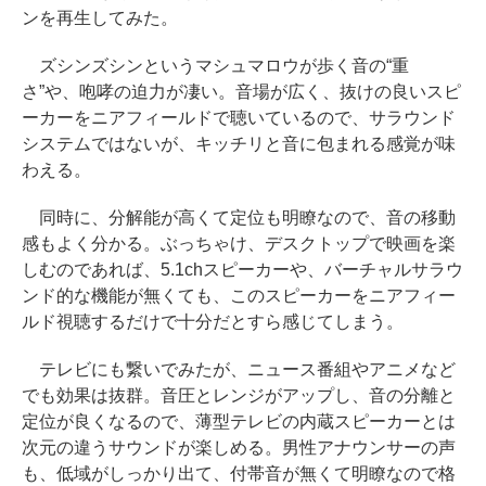
ンを再生してみた。
ズシンズシンというマシュマロウが歩く音の“重
さ”や、咆哮の迫力が凄い。音場が広く、抜けの良いスピ
ーカーをニアフィールドで聴いているので、サラウンド
システムではないが、キッチリと音に包まれる感覚が味
わえる。
同時に、分解能が高くて定位も明瞭なので、音の移動
感もよく分かる。ぶっちゃけ、デスクトップで映画を楽
しむのであれば、5.1chスピーカーや、バーチャルサラウ
ンド的な機能が無くても、このスピーカーをニアフィー
ルド視聴するだけで十分だとすら感じてしまう。
テレビにも繋いでみたが、ニュース番組やアニメなど
でも効果は抜群。音圧とレンジがアップし、音の分離と
定位が良くなるので、薄型テレビの内蔵スピーカーとは
次元の違うサウンドが楽しめる。男性アナウンサーの声
も、低域がしっかり出て、付帯音が無くて明瞭なので格