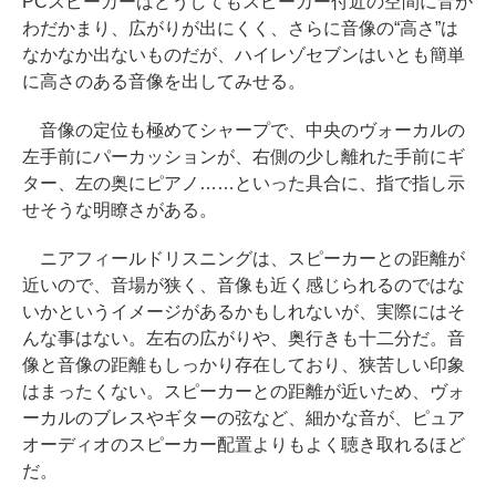
PCスピーカーはどうしてもスピーカー付近の空間に音が
わだかまり、広がりが出にくく、さらに音像の“高さ”は
なかなか出ないものだが、ハイレゾセブンはいとも簡単
に高さのある音像を出してみせる。
音像の定位も極めてシャープで、中央のヴォーカルの
左手前にパーカッションが、右側の少し離れた手前にギ
ター、左の奥にピアノ……といった具合に、指で指し示
せそうな明瞭さがある。
ニアフィールドリスニングは、スピーカーとの距離が
近いので、音場が狭く、音像も近く感じられるのではな
いかというイメージがあるかもしれないが、実際にはそ
んな事はない。左右の広がりや、奥行きも十二分だ。音
像と音像の距離もしっかり存在しており、狭苦しい印象
はまったくない。スピーカーとの距離が近いため、ヴォ
ーカルのブレスやギターの弦など、細かな音が、ピュア
オーディオのスピーカー配置よりもよく聴き取れるほど
だ。