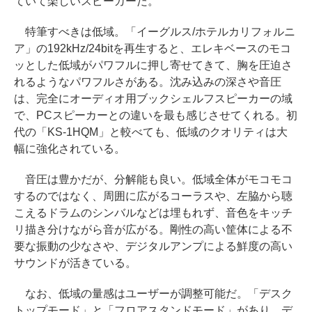
ていて楽しいスピーカーだ。
特筆すべきは低域。「イーグルス/ホテルカリフォルニ
ア」の192kHz/24bitを再生すると、エレキベースのモコ
ッとした低域がパワフルに押し寄せてきて、胸を圧迫さ
れるようなパワフルさがある。沈み込みの深さや音圧
は、完全にオーディオ用ブックシェルフスピーカーの域
で、PCスピーカーとの違いを最も感じさせてくれる。初
代の「KS-1HQM」と較べても、低域のクオリティは大
幅に強化されている。
音圧は豊かだが、分解能も良い。低域全体がモコモコ
するのではなく、周囲に広がるコーラスや、左脇から聴
こえるドラムのシンバルなどは埋もれず、音色をキッチ
リ描き分けながら音が広がる。剛性の高い筐体による不
要な振動の少なさや、デジタルアンプによる鮮度の高い
サウンドが活きている。
なお、低域の量感はユーザーが調整可能だ。「デスク
トップモード」と「フロアスタンドモード」があり、デ