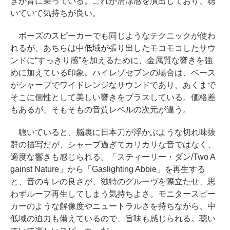
きが音に乗っている。これが清涼感を演出しており、聴
いていて気持ちが良い。
ボーズのスピーカーでも同じようなテクニックが使わ
れるが、あちらは中低域が張り出したモコモコしたサウ
ンドに“すっきり感”を加えるために、金属質な響きを強
めに加えている印象。ハイレゾセブンの場合は、ベース
がシャープでワイドレンジなサウンドであり、あくまで
そこに個性として美しい響きをプラスしている。価格差
もあるが、そもそもの音質レベルの次元が違う。
聴いていると、脳裏に日本刀が浮かぶような切れ味抜
群の描写だが、シャープ過ぎてカリカリな音ではなく、
適度な響きも感じられる。「スティーリー・ダン/Two A
gainst Nature」から「Gaslighting Abbie」を再生する
と、音のキレの良さが、独特のグルーヴを際立たせ、思
わずループ再生してしまう気持ちよさ。モニタースピー
カーのような解像度やニュートラルさを持ちながら、中
低域の迫力も備えているので、旨味も感じられる。聴い