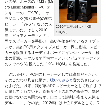
たのが、ボーズの「M3」(Mi
cro Music Monitor)」や、オ
ンキヨーの「GX-70」、オ
ラソニック(東和電子)の卵ス
ピーカー「W-S7」などの人
2010年に登場した「KS-
気モデルだ。そして2010
1HQM」
年、ピュアオーディオの世
界でスピーカーを手掛け、高い評価を得ているクリプト
ンが、突如PC用アクティブスピーカー界に登場。スピー
カーを設置するオーディオボードにインシュレータ、極
太の電源ケーブルまで同梱するという“ピュアオーディオ
のノウハウ”を投入した「KS-1HQM」を発売した。
約5万円と、PC用スピーカーとしては高価だったが、
そのこだわり具合に驚き、
聴いてみると
音の良さにぶっ
たまげた。以来、我が家のPCスピーカーとして現在まで
活躍してくれている。直販サイトのみでの販売で、気軽
に聴けないにも関わらず、口コミで評判が広まり人気モ
デルに……。その後、2012年には上位モデルとして、D