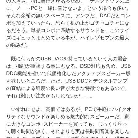
の大きさ、特に奥行きがあるため、「デスクトップの上
に、ノートPCと一緒に置けないよ」という場合も多い。
そんな余裕の無いスペースに、アンプだ、DACだとコン
ポを加えていったら、恐らく机の上がゴチャゴチャにな
るだろう。単品コンポに匹敵するサウンドを、このサイ
ズにギュッとまとめている事が、ハイレゾセブンの最大
の強みだ。
既に何らかのUSB DACを持っているという人の場合
は、機能が重複する事にもなる。DSD対応も含め、USB
DDC機能を省いて低価格化したアクティブスピーカー版
も欲しいところだ。ただ、USB DDCとデジタルアンプ
の直結による鮮度の良い音が大きな特徴でもあるので、
それは難しい注文かもしれないが……。
いずれにせよ、高価ではあるが、PCで手軽にハイクオ
リティなサウンドが楽しめる魅力的なスピーカーだ。家
に大きなコンポ+スピーカーを買っても、じっくり座っ
て聴く時間が無く、それよりも実は長時間音楽を楽しん