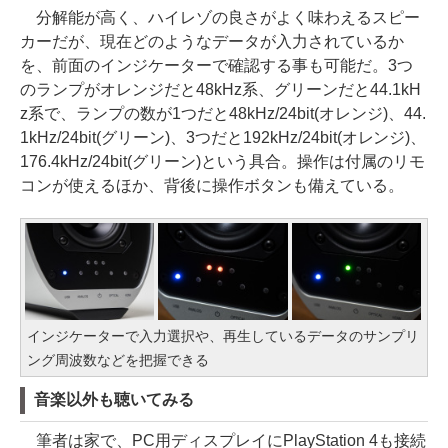
分解能が高く、ハイレゾの良さがよく味わえるスピー
カーだが、現在どのようなデータが入力されているか
を、前面のインジケーターで確認する事も可能だ。3つ
のランプがオレンジだと48kHz系、グリーンだと44.1kH
z系で、ランプの数が1つだと48kHz/24bit(オレンジ)、44.
1kHz/24bit(グリーン)、3つだと192kHz/24bit(オレンジ)、
176.4kHz/24bit(グリーン)という具合。操作は付属のリモ
コンが使えるほか、背後に操作ボタンも備えている。
インジケーターで入力選択や、再生しているデータのサンプリ
ング周波数などを把握できる
音楽以外も聴いてみる
筆者は家で、PC用ディスプレイにPlayStation 4も接続