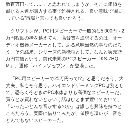
数百万円って……」と思われてしまうが、そこに価値を
感じる人達が購入する事で維持される、良い意味で“暴走
している”市場と言っても良いだろう。
クリプトンが、PC用スピーカーで一般的な5,000円～2
万円程度の枠を越えても、高音質を追求するのは、オー
ディオ機器メーカーとして、ある意味当然の事なのだろ
う。その結果、シリーズの新機種として、なんと実売25
万円前後という、前代未聞のPCスピーカー「KS-7HQ
M」、通称「ハイレゾセブン」が登場した。
「PC用スピーカーで25万円って!?」と思うだろう、大
丈夫、私もそう思う。ハイエンドゲーミングPCは別とし
て、恐らく今どきのPC本体よりも高価なスピーカーだ。
買うとか買わないとかいう話はひとまず置いておいて、
「いったいどんな音がするのか」は誰しも興味を持つと
ころだろう。実際に借りてみたが、値段も凄いが、音も
とんでもないスピーカーだ。