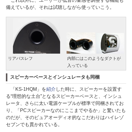
これ以外に、ユーザーが低音の量感を調整する機能も
備えているが、それは試聴しながら使っていこう。
リアバスレフ
内部にはこのようなダクトが
入っている
スピーカーベースとインシュレータも同梱
「KS-1HQM」を
紹介
した時に、スピーカーを設置す
る“理想的な土台”となるスピーカーベースと、インシュ
レータ、さらに太い電源ケーブルが標準で同梱されてお
り、「PCスピーカーなのにここまでやるか」と驚いたも
のだが、そのピュアオーディオ的なこだわりはハイレゾ
セブンでも貫かれている。