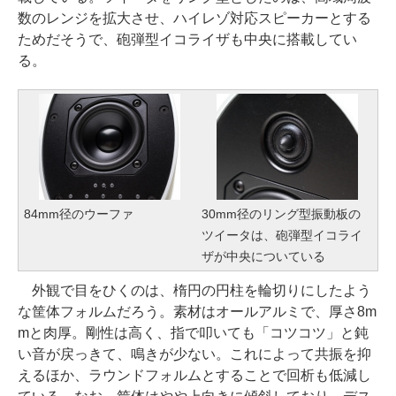
数のレンジを拡大させ、ハイレゾ対応スピーカーとする
ためだそうで、砲弾型イコライザも中央に搭載してい
る。
84mm径のウーファ
30mm径のリング型振動板の
ツイータは、砲弾型イコライ
ザが中央についている
外観で目をひくのは、楕円の円柱を輪切りにしたよう
な筐体フォルムだろう。素材はオールアルミで、厚さ8m
mと肉厚。剛性は高く、指で叩いても「コツコツ」と鈍
い音が戻っきて、鳴きが少ない。これによって共振を抑
えるほか、ラウンドフォルムとすることで回析も低減し