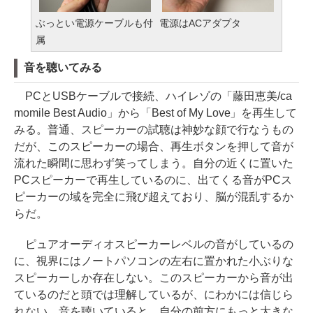
ぶっとい電源ケーブルも付
電源はACアダプタ
属
音を聴いてみる
PCとUSBケーブルで接続、ハイレゾの「藤田恵美/ca
momile Best Audio」から「Best of My Love」を再生して
みる。普通、スピーカーの試聴は神妙な顔で行なうもの
だが、このスピーカーの場合、再生ボタンを押して音が
流れた瞬間に思わず笑ってしまう。自分の近くに置いた
PCスピーカーで再生しているのに、出てくる音がPCス
ピーカーの域を完全に飛び超えており、脳が混乱するか
らだ。
ピュアオーディオスピーカーレベルの音がしているの
に、視界にはノートパソコンの左右に置かれた小ぶりな
スピーカーしか存在しない。このスピーカーから音が出
ているのだと頭では理解しているが、にわかには信じら
れない。音を聴いていると、自分の前方にもっと大きな