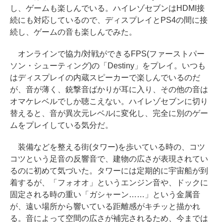
し、ゲームも楽しんでいる。ハイレゾセブンはHDMI接
続にも対応しているので、ディスプレイとPS4の間に接
続し、ゲームの音も楽しんでみた。
オンラインで協力/対戦ができるFPS(ファーストパー
ソン・シューティング)の「Destiny」をプレイ。いつも
はディスプレイの内蔵スピーカーで楽しんでいるのだ
が、音が薄く、銃撃音ばかりが耳に入り、その他の音は
オマケレベルでしか聴こえない。ハイレゾセブンに切り
替えると、音が異次元レベルに変化し、完全に別のゲー
ムをプレイしている気分だ。
装備などを整える街(タワー)を歩いている時の、コツ
コツという足音の反響音で、建物の広さが表現されてい
るのに初めて気づいた。タワーには定期的に宇宙船が到
着するが、「フォオオ」というエンジン音や、ドックに
固定される時の重い「ガシャーン……」という金属音
が、遠い場所から響いている距離感がキチッと描かれ
る。音によって空間の広さが補完されるため、今までは