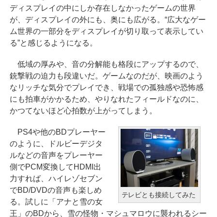
ディスプレイの中にしか存在しなかったゲームの世界
が、ディスプレイの外にも、奥にも広がる。“広大なゲー
ム世界の一部分をディスプレイが切り取って表示してい
る”と感じるようになる。
低域の厚みや、音の分解能も格段にアップするので、
銃撃戦の迫力も段違いだ。ゲームなのだが、映画のよう
なリッチな気分でプレイでき、戦場での孤独感や恐怖感
にも拍車がかかるため、やりなれたフィールドなのに、
かつてないほど心拍数が上がってしまう。
PS4や他のBDプレーヤー
のように、ドルビーデジタ
ルなどの音声をプレーヤー
側でPCM変換してHDMI出
力すれば、ハイレゾセブン
でBD/DVDの音声も楽しめ
テレビとも接続してみた
る。試しに「アナと雪の女
王」のBDから、雪の怪物・マシュマロウに襲われるシー