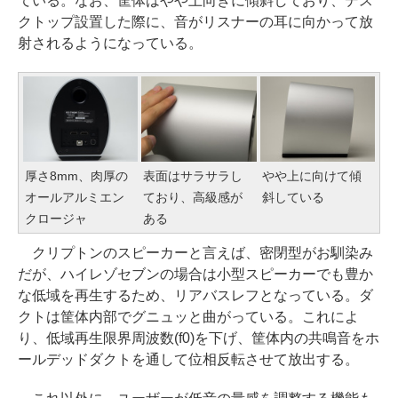
ている。なお、筐体はやや上向きに傾斜しており、デス
クトップ設置した際に、音がリスナーの耳に向かって放
射されるようになっている。
厚さ8mm、肉厚の
表面はサラサラし
やや上に向けて傾
オールアルミエン
ており、高級感が
斜している
クロージャ
ある
クリプトンのスピーカーと言えば、密閉型がお馴染み
だが、ハイレゾセブンの場合は小型スピーカーでも豊か
な低域を再生するため、リアバスレフとなっている。ダ
クトは筐体内部でグニュッと曲がっている。これによ
り、低域再生限界周波数(f0)を下げ、筐体内の共鳴音をホ
ールデッドダクトを通して位相反転させて放出する。