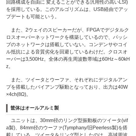
回路構成を自由に 変えることができる汎用性の高いLSI)
を採用している。このアルゴリズムは、USB経由でアッ
プデートも可能という。
また、2ウェイのスピーカーだが、FPGAでデジタルク
ロスオーバーネットワークを構築しているので、パッシ
ブのネットワークは搭載していない。コンデンサやコイ
ル抵抗による音質劣化を回避しているわけだ。クロスオ
ーバーは3,500Hz。全体の再生周波数帯域は60Hz～60kH
z。
また、ツイータとウーファ、それぞれにデジタルアン
プを搭載したバイアンプ駆動となっており、出力は40W
×4ch(8Ω)。
筐体はオールアルミ製
ユニットは、30mm径のリング型振動板のツイータ(vif
a製)、84mm径のウーファ(Tymphany/旧Peerless製)を搭
載している。ツイータをリング型としたのは、高域周波