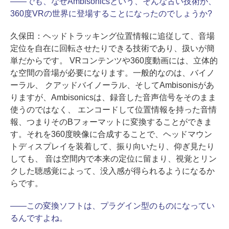
――
でも、なぜAmbisonicsという、そんな古い技術が、
360度VRの世界に登場することになったのでしょうか?
久保田：
ヘッドトラッキング位置情報に追従して、音場
定位を自在に回転させたりできる技術であり、扱いが簡
単だからです。 VRコンテンツや360度動画には、立体的
な空間の音場が必要になります。一般的なのは、バイノ
ーラル、 クアッドバイノーラル、そしてAmbisonisがあ
りますが、Ambisonicsは、録音した音声信号をそのまま
使うのではなく、 エンコードして位置情報を持った音情
報、つまりそのBフォーマットに変換することができま
す。それを360度映像に合成することで、ヘッドマウン
トディスプレイを装着して、振り向いたり、仰ぎ見たり
しても、 音は空間内で本来の定位に留まり、視覚とリン
クした聴感覚によって、没入感が得られるようになるか
らです。
――
この変換ソフトは、プラグイン型のものになってい
るんですよね。