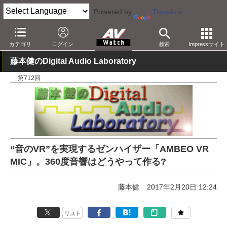
Powered by
Translate
AV Watch
製品
音楽制作
カテゴリ
ログイン
検索
Impressサイト
藤本健のDigital Audio Laboratory
第712回
“音のVR”を実現するゼンハイザー「AMBEO VR
MIC」。360度音響はどうやって作る?
藤本健
2017年2月20日 12:24
リスト