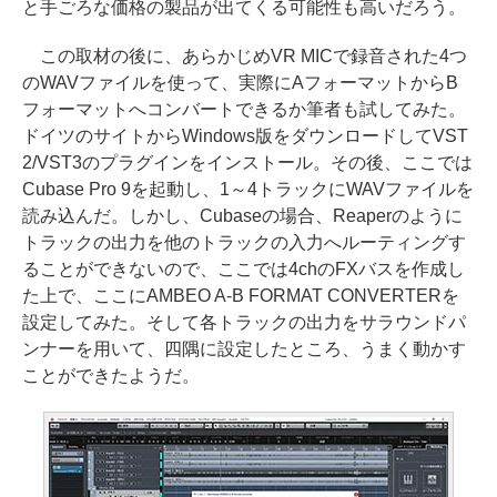
と手ごろな価格の製品が出てくる可能性も高いだろう。
この取材の後に、あらかじめVR MICで録音された4つ
のWAVファイルを使って、実際にAフォーマットからB
フォーマットへコンバートできるか筆者も試してみた。
ドイツのサイトからWindows版をダウンロードしてVST
2/VST3のプラグインをインストール。その後、ここでは
Cubase Pro 9を起動し、1～4トラックにWAVファイルを
読み込んだ。しかし、Cubaseの場合、Reaperのように
トラックの出力を他のトラックの入力へルーティングす
ることができないので、ここでは4chのFXバスを作成し
た上で、ここにAMBEO A-B FORMAT CONVERTERを
設定してみた。そして各トラックの出力をサラウンドパ
ンナーを用いて、四隅に設定したところ、うまく動かす
ことができたようだ。