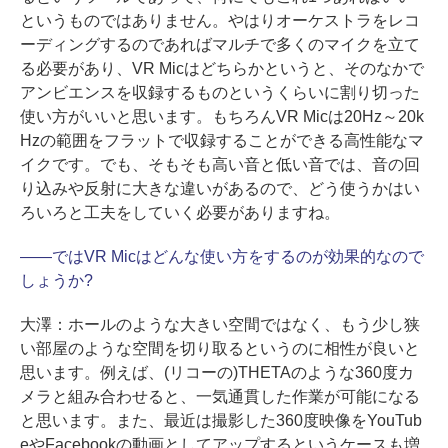
というものではありません。やはりオーケストラをレコ
ーディングするのであればマルチで多くのマイクを立て
る必要があり、VR Micはどちらかというと、そのなかで
アンビエンスを収録するものというくらいに割り切った
使い方がいいと思います。もちろんVR Micは20Hz～20k
Hzの範囲をフラットで収録することができる高性能なマ
イクです。でも、そもそも高い音と低い音では、音の回
り込みや反射に大きな違いがあるので、どう使うかはい
ろいろと工夫をしていく必要がありますね。
――
ではVR Micはどんな使い方をするのが効果的なので
しょうか?
大澤：
ホールのような大きい空間ではなく、もう少し狭
い部屋のような空間を切り取るというのに相性が良いと
思います。例えば、(リコーの)THETAのような360度カ
メラと組み合わせると、一気通貫した作業が可能になる
と思います。また、最近は撮影した360度映像をYouTub
eやFacebookの動画としてアップするというケースも増