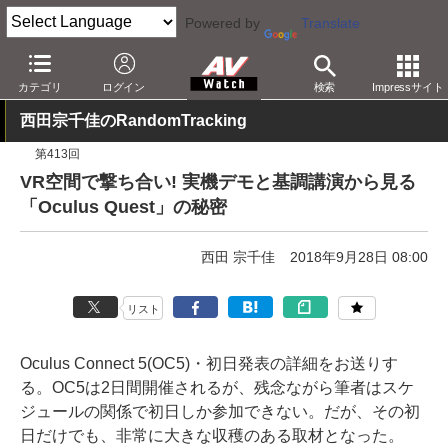
Powered by
Translate
AV Watch
コンテンツ・サービス
VR
カテゴリ
ログイン
検索
Impressサイト
西田宗千佳のRandomTracking
第413回
VR空間で撃ち合い! 実機デモと基調講演から見る
「Oculus Quest」の秘密
西田 宗千佳
2018年9月28日 08:00
リスト
Oculus Connect 5(OC5)・初日発表の詳細をお送りす
る。OC5は2日間開催されるが、残念ながら筆者はスケ
ジュールの関係で初日しか参加できない。だが、その初
日だけでも、非常に大きな収穫のある取材となった。