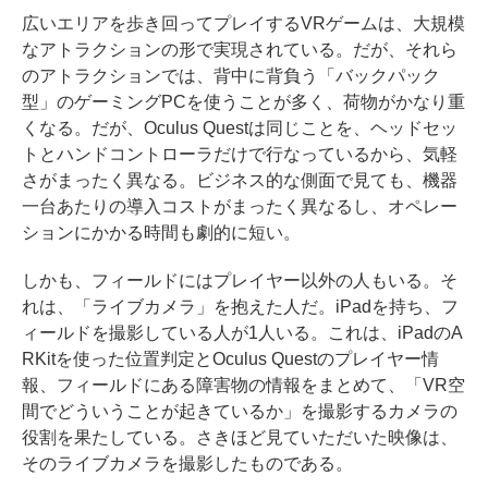
広いエリアを歩き回ってプレイするVRゲームは、大規模
なアトラクションの形で実現されている。だが、それら
のアトラクションでは、背中に背負う「バックパック
型」のゲーミングPCを使うことが多く、荷物がかなり重
くなる。だが、Oculus Questは同じことを、ヘッドセッ
トとハンドコントローラだけで行なっているから、気軽
さがまったく異なる。ビジネス的な側面で見ても、機器
一台あたりの導入コストがまったく異なるし、オペレー
ションにかかる時間も劇的に短い。
しかも、フィールドにはプレイヤー以外の人もいる。そ
れは、「ライブカメラ」を抱えた人だ。iPadを持ち、フ
ィールドを撮影している人が1人いる。これは、iPadのA
RKitを使った位置判定とOculus Questのプレイヤー情
報、フィールドにある障害物の情報をまとめて、「VR空
間でどういうことが起きているか」を撮影するカメラの
役割を果たしている。さきほど見ていただいた映像は、
そのライブカメラを撮影したものである。