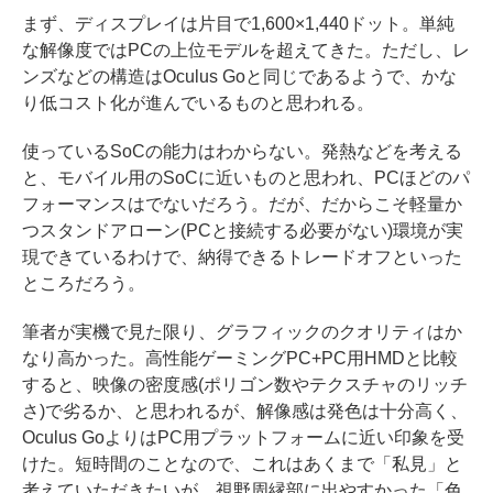
まず、ディスプレイは片目で1,600×1,440ドット。単純
な解像度ではPCの上位モデルを超えてきた。ただし、レ
ンズなどの構造はOculus Goと同じであるようで、かな
り低コスト化が進んでいるものと思われる。
使っているSoCの能力はわからない。発熱などを考える
と、モバイル用のSoCに近いものと思われ、PCほどのパ
フォーマンスはでないだろう。だが、だからこそ軽量か
つスタンドアローン(PCと接続する必要がない)環境が実
現できているわけで、納得できるトレードオフといった
ところだろう。
筆者が実機で見た限り、グラフィックのクオリティはか
なり高かった。高性能ゲーミングPC+PC用HMDと比較
すると、映像の密度感(ポリゴン数やテクスチャのリッチ
さ)で劣るか、と思われるが、解像感は発色は十分高く、
Oculus GoよりはPC用プラットフォームに近い印象を受
けた。短時間のことなので、これはあくまで「私見」と
考えていただきたいが、視野周縁部に出やすかった「色