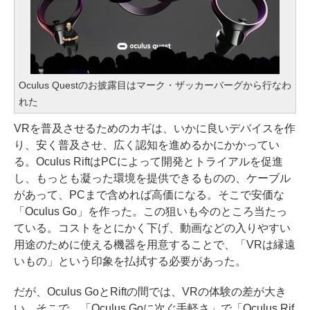
Oculus Questのお披露目はマーク・ザッカーバーグから行なわ
れた
VRを普及させるためのカギは、いかに良いデバイスを作
り、安く普及させ、広く認知を進めるかにかかってい
る。Oculus RiftはPCによって開発とトライアルを促進
し、もっとも凝った環境を提供できるものの、ケーブル
があって、PCまで含めれば高価になる。そこで安価な
「Oculus Go」を作った。この狙いも今のところ当たっ
ている。コストをとにかく下げ、動画などの入りやすい
用途のために使える機器を用意することで、「VRは縁遠
いもの」という印象を払拭する必要があった。
だが、Oculus GoとRiftの間では、VRの体験の差が大き
い。そこで、「Oculus Goに次ぐ手軽さ」で「Oculus Rif