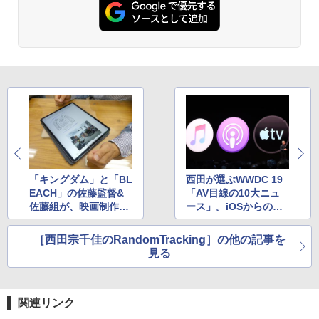
「キングダム」と「BL
西田が選ぶWWDC 19
EACH」の佐藤監督&
「AV目線の10大ニュ
佐藤組が、映画制作にi
ース」。iOSからの独
Padを使う理由
立で機能改善
［西田宗千佳のRandomTracking］の他の記事を
見る
関連リンク