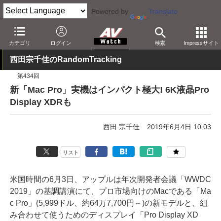
Powered by
Translate
AV Watch
製品
パソコン
カテゴリ
ログイン
検索
Impressサイト
西田宗千佳のRandomTracking
第434回
新「Mac Pro」実機はインパクト極大! 6K液晶Pro
Display XDRも
西田 宗千佳
2019年6月4日 10:03
リスト
米国時間の6月3日、アップルは年次開発者会議「WWDC
2019」の基調講演にて、プロ市場向けのMacである「Ma
c Pro」(5,999ドル、約64万7,700円～)の新モデルと、組
み合わせて使うためのディスプレイ「Pro Display XD