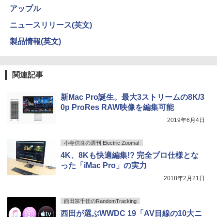
アップル
ニュースリリース(英文)
製品情報(英文)
関連記事
新Mac Pro誕生。最大3ストリームの8K/3
0p ProRes RAW映像を編集可能
2019年6月4日
小寺信良の週刊 Electric Zooma!
4K、8Kも快適編集!? 完全プロ仕様とな
った「iMac Pro」の実力
2018年2月21日
西田宗千佳のRandomTracking
西田が選ぶWWDC 19「AV目線の10大ニ