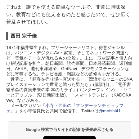
これは、誰でも使える簡単なツールで、非常に興味深
い。教育などにも使えるものだと感じたので、ぜひ広く
普及させてほしい。
西田 宗千佳
1971年福井県生まれ。フリージャーナリスト。得意ジャンル
は、パソコン・デジタルAV・家電、そしてネットワーク関連な
ど「電気かデータが流れるもの全般」。主に、取材記事と個人向
け解説記事を担当。朝日新聞、読売新聞、日本経済新聞、週刊朝
日、AERA、週刊東洋経済、GetNavi、デジモノステーションな
どに寄稿する他、テレビ番組・雑誌などの監修も手がける。
近著に、「顧客を売り場へ直送する」「漂流するソニーのDNA
プレイステーションで世界と戦った男たち」(講談社)、「電子書
籍革命の真実未来の本 本のミライ」(エンターブレイン)、「ソニ
ーとアップル」(朝日新聞出版)、「スマートテレビ」（KADOKA
WA）などがある。
メールマガジン「
小寺・西田の『マンデーランチビュッフ
ェ』
」を小寺信良氏と共同で配信中。 Twitterは
@mnishi41
Google 検索で当サイトの記事を優先表示させる