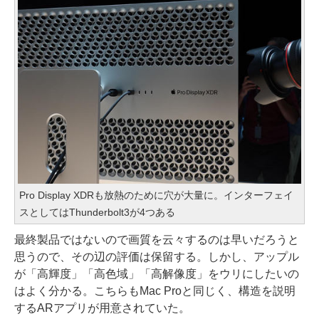
Pro Display XDRも放熱のために穴が大量に。インターフェイ
スとしてはThunderbolt3が4つある
最終製品ではないので画質を云々するのは早いだろうと
思うので、その辺の評価は保留する。しかし、アップル
が「高輝度」「高色域」「高解像度」をウリにしたいの
はよく分かる。こちらもMac Proと同じく、構造を説明
するARアプリが用意されていた。