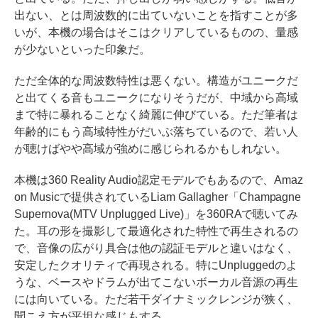
出ない、とは周波数的に出ていないことを指すことが多
いが、本機の場合はそこはクリアしているものの、量感
が少ないといった印象だ。
ただ全体的な周波数特性は悪くない。構造がユニークだ
と出てくる音もユニークになりそうだが、中域から高域
まで特に暴れることなく綺麗に伸びている。ただ筆者は
年齢的にもう高域特性がだいぶ落ちているので、若い人
が聴けばやや高域が強めに感じられるかもしれない。
本機は360 Reality Audio認定モデルでもあるので、Amaz
on Musicで提供されているLiam Gallagher「Champagne
Supernova(MTV Unplugged Live)」を360RAで聴いてみ
た。耳の形を撮影して最適化された特性で再生されるの
で、音像の広がり具合は他の認証モデルと違いはなく、
安定したクオリティで再現される。特にUnpluggedのよ
うな、ベースやドラムが出てこないボーカル音源の再生
には向いている。ただ若干ダイナミックレンジが狭く、
聞こえ方が平坦な感じもする。