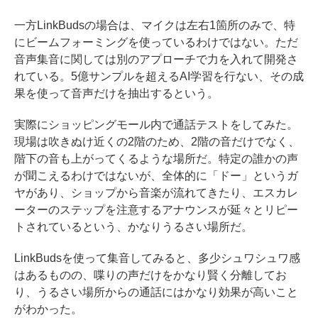
一方LinkBudsの場合は、マイクは左右1箇所のみで、特
にビームフォーミングを使っているわけではない。ただ
音声集音に関しては別のアプローチで力を入れて開発さ
れている。5億サンプルを超えるAI学習を行ない、その成
果を使って音声だけを抽出するという。
実際にショッピングモール内で通話テストをしてみた。
現場は吹きぬけ近くの2階のため、2階の音だけでなく、
階下の音も上がってくるような場所だ。特定の誰かの声
が聞こえるわけではないが、全体的に「ドー」というガ
ヤがあり、ショップから音楽が流れてきたり、エスカレ
ーターのステップを注意するアナウンスが延々とリピー
トされているという、かなりうるさい場所だ。
LinkBudsを使って集音してみると、多少シュワシュワ感
はあるものの、喋りの声だけをかなり賢く分離してお
り、うるさい場所からの通話にはかなり効果が高いこと
がわかった。