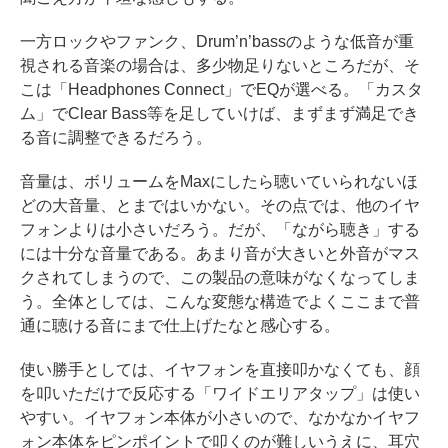
一方ロックやファンク、Drum’n’bassのような低音が重
視される音楽の場合は、多少物足りないところだが、そ
こは「Headphones Connect」でEQが選べる。「カスタ
ム」でClear Bass等を足していけば、まずまず満足でき
る音に調整できるだろう。
音量は、ボリュームをMaxにしたら聴いていられないほ
どの大音量、とまではいかない。その点では、他のイヤ
フォンよりは小さいだろう。だが、「ながら聴き」する
には十分な音量である。あまり音が大きいと外音がマス
クされてしまうので、この製品の意味がなくなってしま
う。全体としては、こんな変態な構造でよくここまで普
通に聴ける音にまで仕上げたなと感心する。
使い勝手としては、イヤフォンを直接叩かなくても、顔
を叩いただけで反応する「ワイドエリアタップ」は使い
やすい。イヤフォン本体が小さいので、なかなかイヤフ
ォン本体をピンポイントで叩くのが難しいうえに、耳穴