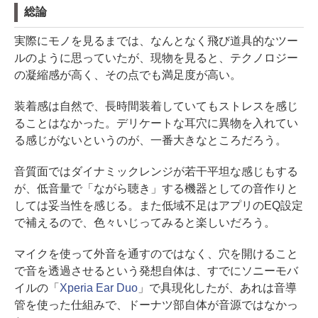
総論
実際にモノを見るまでは、なんとなく飛び道具的なツー
ルのように思っていたが、現物を見ると、テクノロジー
の凝縮感が高く、その点でも満足度が高い。
装着感は自然で、長時間装着していてもストレスを感じ
ることはなかった。デリケートな耳穴に異物を入れてい
る感じがないというのが、一番大きなところだろう。
音質面ではダイナミックレンジが若干平坦な感じもする
が、低音量で「ながら聴き」する機器としての音作りと
しては妥当性を感じる。また低域不足はアプリのEQ設定
で補えるので、色々いじってみると楽しいだろう。
マイクを使って外音を通すのではなく、穴を開けること
で音を透過させるという発想自体は、すでにソニーモバ
イルの「
Xperia Ear Duo
」で具現化したが、あれは音導
管を使った仕組みで、ドーナツ部自体が音源ではなかっ