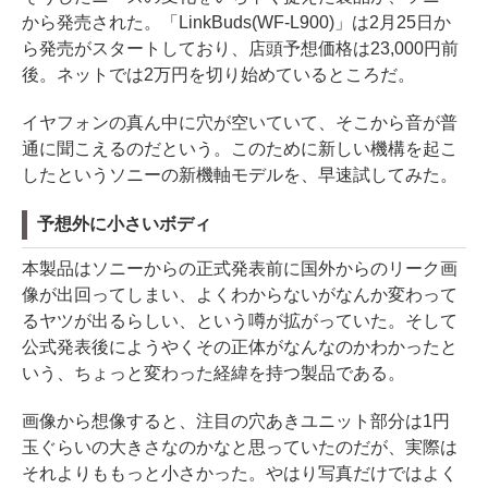
から発売された。「LinkBuds(WF-L900)」は2月25日か
ら発売がスタートしており、店頭予想価格は23,000円前
後。ネットでは2万円を切り始めているところだ。
イヤフォンの真ん中に穴が空いていて、そこから音が普
通に聞こえるのだという。このために新しい機構を起こ
したというソニーの新機軸モデルを、早速試してみた。
予想外に小さいボディ
本製品はソニーからの正式発表前に国外からのリーク画
像が出回ってしまい、よくわからないがなんか変わって
るヤツが出るらしい、という噂が拡がっていた。そして
公式発表後にようやくその正体がなんなのかわかったと
いう、ちょっと変わった経緯を持つ製品である。
画像から想像すると、注目の穴あきユニット部分は1円
玉ぐらいの大きさなのかなと思っていたのだが、実際は
それよりももっと小さかった。やはり写真だけではよく