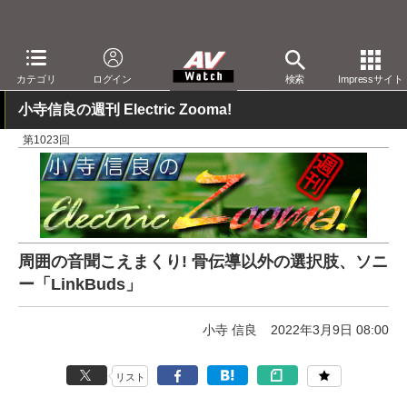
AV Watch
製品
ヘッドフォン
ソニー
カテゴリ
ログイン
検索
Impressサイト
小寺信良の週刊 Electric Zooma!
第1023回
周囲の音聞こえまくり! 骨伝導以外の選択肢、ソニ
ー「LinkBuds」
小寺 信良
2022年3月9日 08:00
リスト