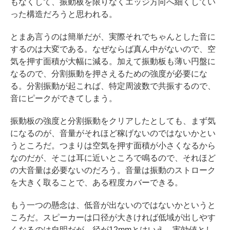
もなくして、振動板を限りなくエッジ方向へ細くしてい
った構造だろうと思われる。
とまあ言うのは簡単だが、実際それでちゃんとした音に
するのは大変である。なぜならば真ん中がないので、空
気を押す面積が大幅に減る。加えて振動板も薄い円盤に
なるので、分割振動を押さえるための強度が必要にな
る。分割振動が起これば、特定周波数で共振するので、
音にピークができてしまう。
振動板の強度と分割振動をクリアしたとしても、まず気
になるのが、音量がそれほど稼げないのではないかとい
うところだ。つまりは空気を押す面積が小さくなるから
なのだが、そこは耳に近いところで鳴るので、それほど
の大音量は必要ないのだろう。音量は振動のストローク
を大きく取ることで、ある程度カバーできる。
もう一つの懸念は、低音が出ないのではないかというと
ころだ。スピーカーは口径が大きければ低域が出しやす
くなるのは自明だが、径が12mmとはいえ、実効値とし