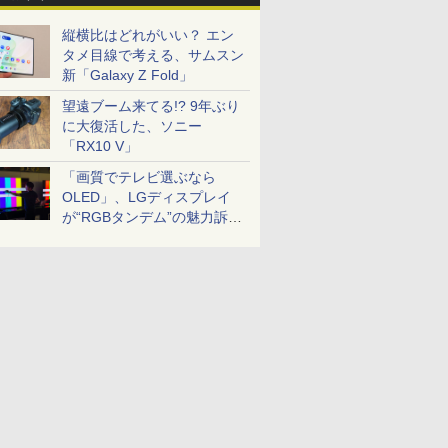
縦横比はどれがいい？ エン
タメ目線で考える、サムスン
新「Galaxy Z Fold」
望遠ブーム来てる!? 9年ぶり
に大復活した、ソニー
「RX10 V」
「画質でテレビ選ぶなら
OLED」、LGディスプレイ
が“RGBタンデム”の魅力訴
求。液晶とのガチ比較も