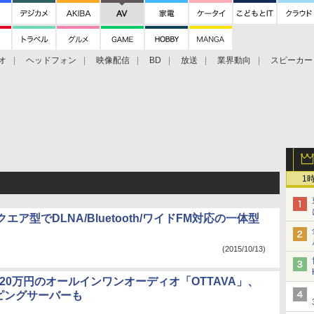
オ
ヘッドフォン
映像配信
BD
放送
業界動向
スピーカー
ェクタ
PS4
BDプレーヤー
映像配信
BD
1
エア型でDLNA/Bluetooth/ワイドFM対応の一体型
(2015/10/13)
cs、20万円のオールインワンオーディオ「OTTAVA」、
ッピングサーバーも