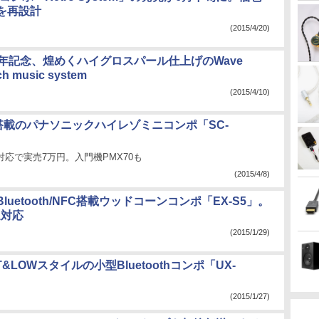
を再設計
(2015/4/20)
周年記念、煌めくハイグロスパール仕上げのWave
h music system
(2015/4/10)
C搭載のパナソニックハイレゾミニコンポ「SC-
lay対応で実売7万円。入門機PMX70も
(2015/4/8)
luetooth/NFC搭載ウッドコーンコンポ「EX-S5」。
送対応
(2015/1/29)
T&LOWスタイルの小型Bluetoothコンポ「UX-
(2015/1/27)