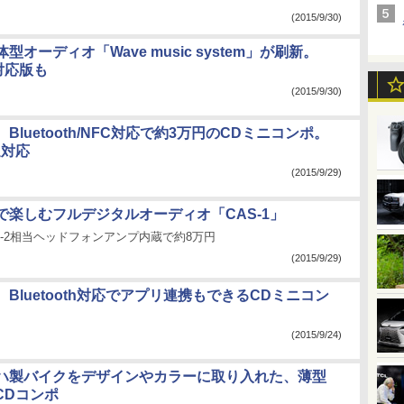
(2015/9/30)
型オーディオ「Wave music system」が刷新。
h対応版も
(2015/9/30)
Bluetooth/NFC対応で約3万円のCDミニコンポ。
送対応
(2015/9/29)
で楽しむフルデジタルオーディオ「CAS-1」
h/PHA-2相当ヘッドフォンアンプ内蔵で約8万円
(2015/9/29)
Bluetooth対応でアプリ連携もできるCDミニコン
(2015/9/24)
ハ製バイクをデザインやカラーに取り入れた、薄型
h/CDコンポ