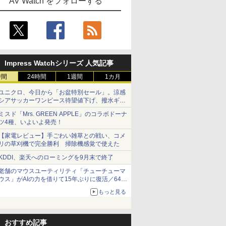
AV Watch をフォローする
Impress Watchシリーズ 人気記事
時間
24時間
1週間
1カ月
ユニクロ、今日から「お盆特別セール」。涼感
シアサッカーワンピース待望値下げ、撥水ギア
ショーツは1990円に
ミスド「Mrs. GREEN APPLE」のコラボドーナ
ツ4種、いよいよ発売！
【家電レビュー】手ごわい雑草との戦い、コメ
リの草刈機で完全勝利 掃除機感覚で使えた
KDDI、楽天へのローミングを9月末で終了
老舗のマウスユーティリティ「チューチューマ
ウス」がAIの力を借りて15年ぶりに復活／64bit
化、Windows 10/11、「Chrome」も走り回
もっと見る
る。復活記念で2026年末まで500円
おすすめ記事