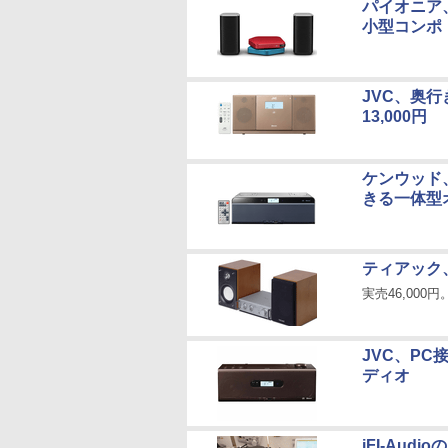
パイオニア、
小型コンポ「S
JVC、奥行き
13,000円
ケンウッド、
きる一体型
ティアック、
実売46,000円。
JVC、PC
ディオ
iFI-Au