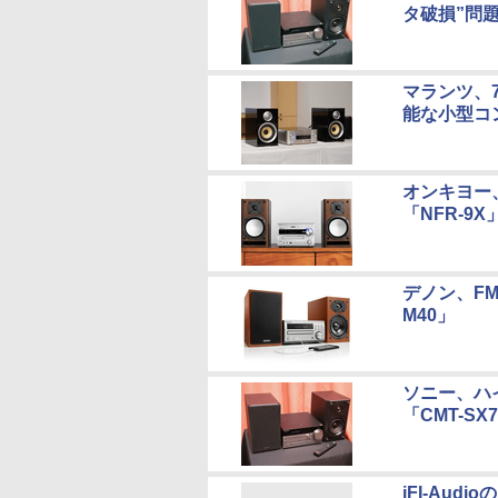
タ破損”問
マランツ、
能な小型コ
オンキヨー
「NFR-9
デノン、FM
M40」
ソニー、ハイ
「CMT-SX
iFI-Aud