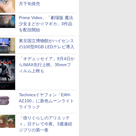
月下旬発売
Prime Video、「劇場版 魔法
少女まどか☆マギカ」3作品
を配信開始
東京国立博物館がハイセンス
の100型RGB LEDテレビ導入
「オデュッセイア」9月4日か
らIMAX先行上映。35mmフ
ィルム上映も
Technicsイヤフォン「EAH-
AZ100」に新色ムーンライト
ライラック
「借りぐらしのアリエッテ
ィ」日テレで今夜。3週連続
ジブリの第一夜