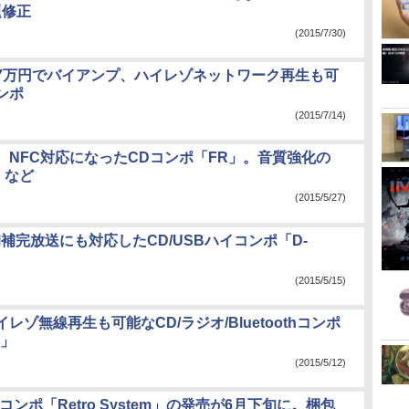
題修正
(2015/7/30)
7万円でバイアンプ、ハイレゾネットワーク再生も可
ンポ
(2015/7/14)
、NFC対応になったCDコンポ「FR」。音質強化の
X」など
(2015/5/27)
補完放送にも対応したCD/USBハイコンポ「D-
(2015/5/15)
レゾ無線再生も可能なCD/ラジオ/Bluetoothコンポ
7」
(2015/5/12)
ioのコンポ「Retro System」の発売が6月下旬に。梱包