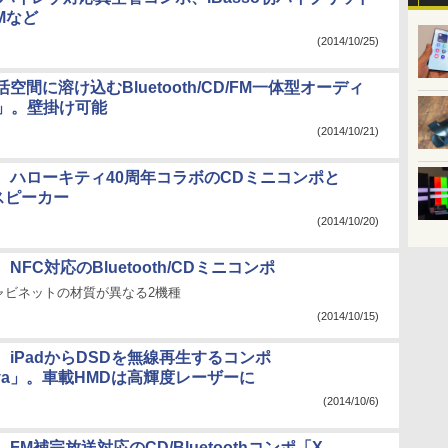
Mなど
(2014/10/25)
空間に溶け込むBluetooth/CD/FM一体型オーディ
io」。壁掛け可能
(2014/10/21)
、ハローキティ40周年コラボのCDミニコンポと
thスピーカー
(2014/10/20)
NFC対応のBluetooth/CDミニコンポ
ャビネットの材質が異なる2機種
(2014/10/15)
iPadからDSDを無線再生するコンポ
anova」。車載HMDは高輝度レーザーに
(2014/10/6)
FM補完放送対応のCD/Bluetoothコンポ「X-