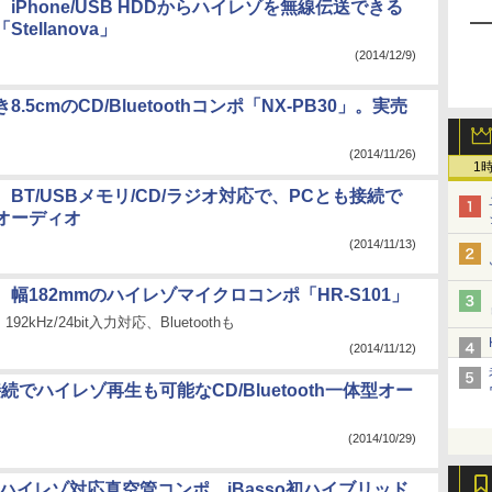
iPhone/USB HDDからハイレゾを無線伝送できる
tellanova」
(2014/12/9)
8.5cmのCD/Bluetoothコンポ「NX-PB30」。実売
(2014/11/26)
1
BT/USBメモリ/CD/ラジオ対応で、PCとも接続で
オーディオ
(2014/11/13)
幅182mmのハイレゾマイクロコンポ「HR-S101」
192kHz/24bit入力対応、Bluetoothも
(2014/11/12)
接続でハイレゾ再生も可能なCD/Bluetooth一体型オー
(2014/10/29)
dioのハイレゾ対応真空管コンポ、iBasso初ハイブリッド