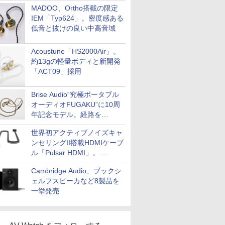
MADOO、Ortho搭載の限定
IEM「Typ624」。密度感ある
低音と抜けの良い中高音域
Acoustune「HS2000Air」。
約13gの軽量ボディと新開発
「ACT09」採用
Brise Audio“究極ポータブル
オーディオFUGAKU”に10周
年記念モデル。経路を
NISHIKIで統一。400万円
世界初アクティブノイズキャ
ンセリングII搭載HDMIケーブ
ル「Pulsar HDMI」。
SilentPowerから
Cambridge Audio、ブックシ
ェルフスピーカなど8製品を
一挙発売