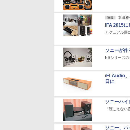
本田雅一
連載
IFA 20
カジュアル層に
ソニーが作
ESシリーズ
iFI-Aud
日に
ソニーハイ
「聴こえない
ソニー、ハ