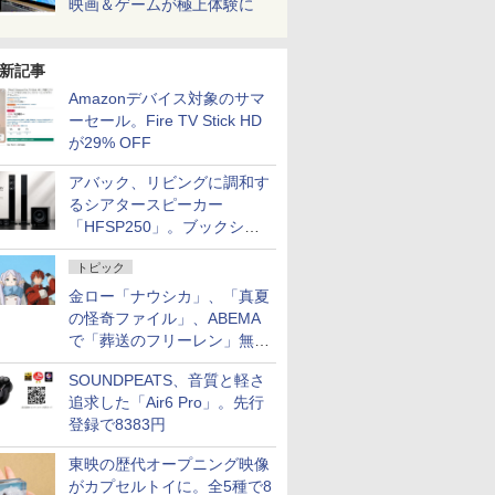
映画＆ゲームが極上体験に
新記事
Amazonデバイス対象のサマ
ーセール。Fire TV Stick HD
が29% OFF
アバック、リビングに調和す
るシアタースピーカー
「HFSP250」。ブックシェ
ルフはペア3万円以下
トピック
金ロー「ナウシカ」、「真夏
の怪奇ファイル」、ABEMA
で「葬送のフリーレン」無料
配信など。夏の特番・配信情
SOUNDPEATS、音質と軽さ
報
追求した「Air6 Pro」。先行
登録で8383円
東映の歴代オープニング映像
がカプセルトイに。全5種で8