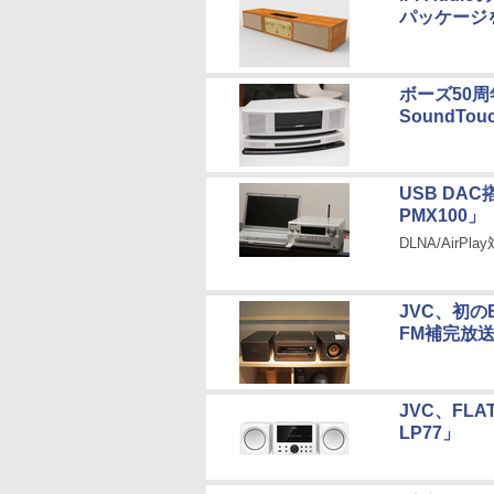
パッケージ
ボーズ50
SoundTouc
USB DA
PMX100」
DLNA/AirP
JVC、初のB
FM補完放
JVC、FLA
LP77」