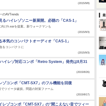
(2015/9/8)
のAVTrends
最
15に見るハイレゾソニー新展開。必聴の「CAS-1」
向けh.earを提案。新ウォークマンも
(2015/9/3)
る本気のコンパクトオーディオ「CAS-1」
の血をコンパクトに
(2015/9/3)
io、ハイレゾ対応コンポ「Retro System」発売は8月31
(2015/8/26)
レゾコンポ「CMT-SX7」のフル機能を回復
音でツイータ破損」問題の対策ファーム
(2015/8/17)
イレゾコンポ「CMT-SX7」の“聞こえない音でツィー