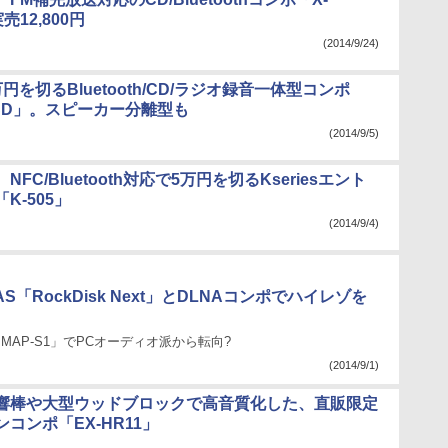
売12,800円
(2014/9/24)
円を切るBluetooth/CD/ラジオ録音一体型コンポ
3CD」。スピーカー分離型も
(2014/9/5)
FC/Bluetooth対応で5万円を切るKseriesエント
K-505」
(2014/9/4)
S「RockDisk Next」とDLNAコンポでハイレゾを
「MAP-S1」でPCオーディオ派から転向?
(2014/9/1)
成響棒や大型ウッドブロックで高音質化した、直販限定
コンポ「EX-HR11」