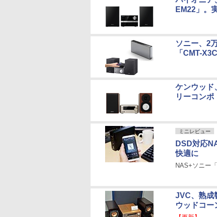
EM22」。実
ソニー、2万
「CMT-X
ケンウッド、N
リーコンポ「
ミニレビュー
DSD対応NA
快適に
NAS+ソニー
JVC、熟
ウッドコーン