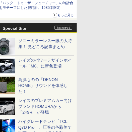
「バック・トゥ・ザ・フューチャー」の時計台
をモチーフにした腕時計。1985本限定
もっと見る
Special Site
ソニーミラーレス一眼の大特
集！ 見どころ記事まとめ
レイズのパワーデザインホイ
ール「M6」に新色登場!!
鳥肌ものの「DENON
HOME」サウンドを体感し
た！
レイズのプレミアムカー向け
ブランドHOMURAから
「2×9R」が登場！
ハイグレードテレビ「TCL
Q7D Pro」。圧巻の色彩美で