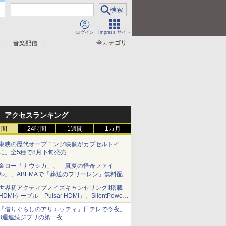
ログイン
Impress サイト
全カテゴリ
音楽配信
アクセスランキング
時間
24時間
1週間
1カ月
東映の歴代オープニング映像がカプセルトイ
に。全5種で8月下旬発売
金ロー「ナウシカ」、「真夏の怪奇ファイ
ル」、ABEMAで「葬送のフリーレン」無料配信
など。夏の特番・配信情報
世界初アクティブノイズキャンセリングII搭載
HDMIケーブル「Pulsar HDMI」。SilentPower
から
「借りぐらしのアリエッティ」日テレで今夜。
3週連続ジブリの第一夜