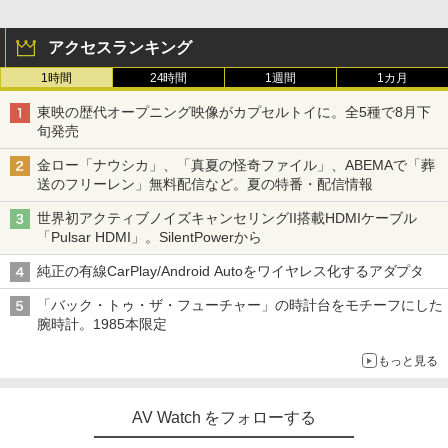
アクセスランキング
1時間
24時間
1週間
1カ月
東映の歴代オープニング映像がカプセルトイに。全5種で8月下
旬発売
金ロー「ナウシカ」、「真夏の怪奇ファイル」、ABEMAで「葬
送のフリーレン」無料配信など。夏の特番・配信情報
世界初アクティブノイズキャンセリングII搭載HDMIケーブル
「Pulsar HDMI」。SilentPowerから
純正の有線CarPlay/Android Autoをワイヤレス化するアダプタ
「バック・トゥ・ザ・フューチャー」の時計台をモチーフにした
腕時計。1985本限定
もっと見る
AV Watch をフォローする