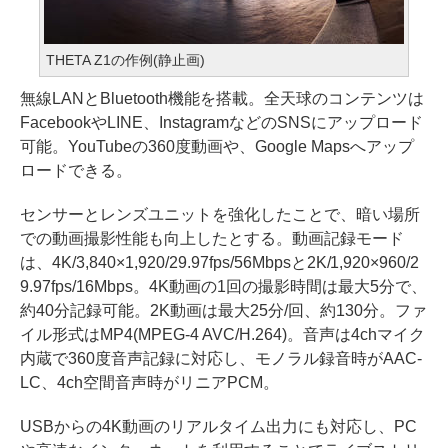
THETA Z1の作例(静止画)
無線LANとBluetooth機能を搭載。全天球のコンテンツは
FacebookやLINE、InstagramなどのSNSにアップロード
可能。YouTubeの360度動画や、Google Mapsへアップ
ロードできる。
センサーとレンズユニットを強化したことで、暗い場所
での動画撮影性能も向上したとする。動画記録モード
は、4K/3,840×1,920/29.97fps/56Mbpsと2K/1,920×960/2
9.97fps/16Mbps。4K動画の1回の撮影時間は最大5分で、
約40分記録可能。2K動画は最大25分/回、約130分。ファ
イル形式はMP4(MPEG-4 AVC/H.264)。音声は4chマイク
内蔵で360度音声記録に対応し、モノラル録音時がAAC-
LC、4ch空間音声時がリニアPCM。
USBからの4K動画のリアルタイム出力にも対応し、PC