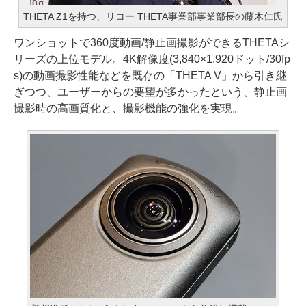
THETA Z1を持つ、リコー THETA事業部事業部長の藤木仁氏
ワンショットで360度動画/静止画撮影ができるTHETAシ
リーズの上位モデル。4K解像度(3,840×1,920ドット/30fp
s)の動画撮影性能などを既存の「THETA V」から引き継
ぎつつ、ユーザーからの要望が多かったという、静止画
撮影時の高画質化と、撮影機能の強化を実現。