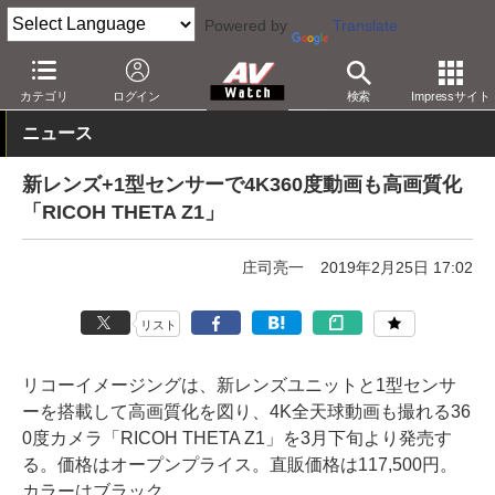
Powered by
Translate
AV Watch
製品
360度カメラ
THETA
カテゴリ
ログイン
検索
Impressサイト
ニュース
新レンズ+1型センサーで4K360度動画も高画質化
「RICOH THETA Z1」
庄司亮一
2019年2月25日 17:02
リスト
リコーイメージングは、新レンズユニットと1型センサ
ーを搭載して高画質化を図り、4K全天球動画も撮れる36
0度カメラ「RICOH THETA Z1」を3月下旬より発売す
る。価格はオープンプライス。直販価格は117,500円。
カラーはブラック。