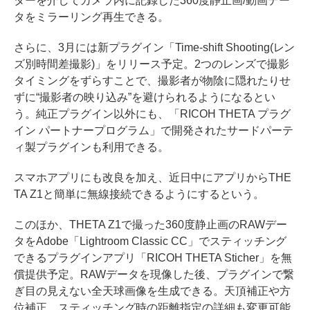
ターを介してカメラ内に記録した360度静止画/動画デー
タをミラーリング再生できる。
さらに、3月には新プラグイン「Time-shift Shooting(レン
ズ別時間差撮影)」をリリース予定。2つのレンズで撮影
タイミングをずらすことで、撮影者が物陰に隠れたりせ
ずに“撮影者の映り込み”を避けられるようになるとい
う。純正プラグイン以外にも、「RICOH THETA プラグ
イン パートナープログラム」で開発されたサードパーテ
ィ製プラグインも利用できる。
スマホアプリにも改良を加え、近日中にアプリからTHE
TA Z1と簡単に無線接続できるようにするという。
このほか、THETA Z1で撮った360度静止画のRAWデー
タをAdobe「Lightroom Classic CC」でスティッチング
できるプラグインアプリ「RICOH THETA Sticher」を無
償提供予定。RAWデータを現像した後、プラグインで繋
ぎ目の見えない全天球画像を生成できる。天頂補正や方
位補正、スティッチング時の距離指定の詳細も変更可能