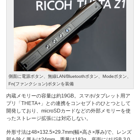
側面に電源ボタン、無線LAN/Bluetoothボタン、Modeボタン、
Fn(ファンクション)ボタンを装備
内蔵メモリーの容量は約19GB。スマホ/タブレット用ア
プリ「THETA+」との連携をコンセプトのひとつとして
開発しており、microSDカードなどの外部メモリーを使
ったストレージ拡張には対応しない。
外形寸法は48×132.5×29.7mm(幅×高さ×厚み)で、レンズ
部を除く厚みは24mm。重量は182g。底面にはUSB 3.0