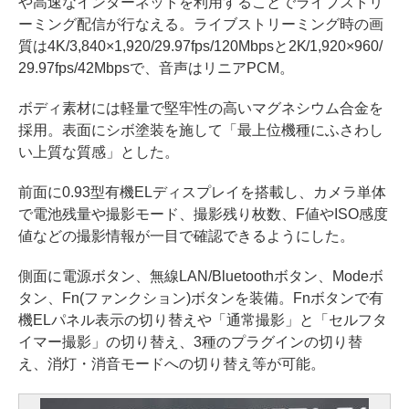
や高速なインターネットを利用することでライブストリ
ーミング配信が行なえる。ライブストリーミング時の画
質は4K/3,840×1,920/29.97fps/120Mbpsと2K/1,920×960/
29.97fps/42Mbpsで、音声はリニアPCM。
ボディ素材には軽量で堅牢性の高いマグネシウム合金を
採用。表面にシボ塗装を施して「最上位機種にふさわし
い上質な質感」とした。
前面に0.93型有機ELディスプレイを搭載し、カメラ単体
で電池残量や撮影モード、撮影残り枚数、F値やISO感度
値などの撮影情報が一目で確認できるようにした。
側面に電源ボタン、無線LAN/Bluetoothボタン、Modeボ
タン、Fn(ファンクション)ボタンを装備。Fnボタンで有
機ELパネル表示の切り替えや「通常撮影」と「セルフタ
イマー撮影」の切り替え、3種のプラグインの切り替
え、消灯・消音モードへの切り替え等が可能。