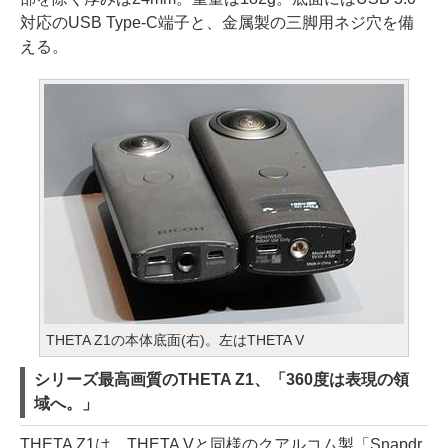
対応のUSB Type-C端子と、金属製の三脚用ネジ穴を備
える。
THETA Z1の本体底面(右)。左はTHETA V
シリーズ最高画質のTHETA Z1、「360度は表現の領
域へ。」
THETA Z1は、THETA Vと同様のクアルコム製「Snapdr