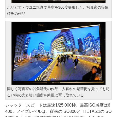
ボリビア・ウユニ塩湖で星空を360度撮影した、写真家の谷角
靖氏の作品
同じく写真家の谷角靖氏の作品。夕暮れの繁華街を撮っても明
るい街の光と暗い箇所を綺麗に写し取れている
シャッタースピードは最速1/25,000秒。最高ISO感度は6
400。ノイズレベルは、従来のISO800とTHETA Z1のISO