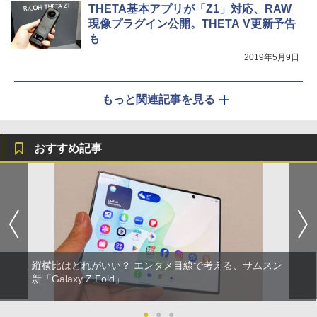
THETA基本アプリが「Z1」対応、RAW
現像プラグイン公開。THETA V更新予告
も
2019年5月9日
もっと関連記事を見る
おすすめ記事
縦横比はどれがいい？ エンタメ目線で考える、サムスン
新「Galaxy Z Fold」
●
●
●