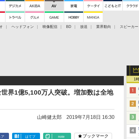
オ
ヘッドフォン
映像配信
BD
放送
業界動向
スピーカー
ェクタ
PS4
BDプレーヤー
映像配信
BD
1
が全世界1億5,100万人突破。増加数は全地
山崎健太郎
2019年7月18日 16:30
ブックマーク
ェア
はてブ
note