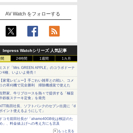
AV Watch をフォローする
Impress Watchシリーズ 人気記事
時間
24時間
1週間
1カ月
ミスド「Mrs. GREEN APPLE」のコラボドーナ
ツ4種、いよいよ発売！
【家電レビュー】手ごわい雑草との戦い、コメ
リの草刈機で完全勝利 掃除機感覚で使えた
吉野家、牛リブロースを熱々で提供する「極旨
牛鉄板ステーキ定食」を発売
NTT島田社長、ソフトバンクのセブン出資に「d
ポイント使えるようにして」
ドコモ前田社長が「ahamo40GB化は検証のた
め」、料金値上げへの考え方にも言及
もっと見る