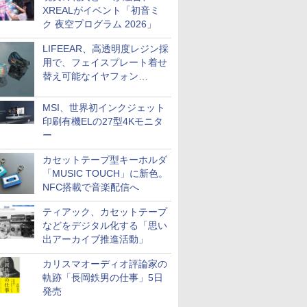
XREALがイベント「初音ミ
ク 夜空プログラム 2026」
LIFEEAR、高透明度レジン採
用で、フェイスプレート着せ
替え可能なイヤフォン
「Nova Shell」
MSI、世界初インクジェット
印刷有機ELの27型4Kモニタ
ー
カセットテープ型キーホルダ
「MUSIC TOUCH」に新色。
NFC搭載で音楽配信へ
ティアック、カセットテープ
などをデジタル化する「思い
出アーカイブ推進活動」
カリスマオーディオ評論家の
軌跡「長岡鉄男の仕事」5日
発売