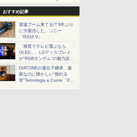
おすすめ記事
望遠ブーム来てる!? 9年ぶり
に大復活した、ソニー
「RX10 V」
「画質でテレビ選ぶなら
OLED」、LGディスプレイ
が“RGBタンデム”の魅力訴
求。液晶とのガチ比較も
DIATONEの遺伝子継承、最
新なのに懐かしい“惚れる
音”Tecnologia e Cuore「DS-
TC52B」を聴く