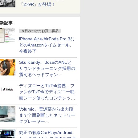
「2×9R」が登場！
新記事
今日みつけたお買い得品
iPhone AirやAirPods Pro 3な
どのAmazonタイムセール、
今夜終了
Skullcandy、BoseのANCと
サウンドチューニング採用の
震えるヘッドフォン
「Crusher 1080 ANC」
ディズニーとTikTok提携、フ
ァンがTikTokでディズニー映
画シーン使ったコンテンツ制
作、Disney+にも配信
Volumio、電源部から出力段
まで全面刷新したネットワー
クプレーヤー
「Primo（2026）」
純正の有線CarPlay/Android