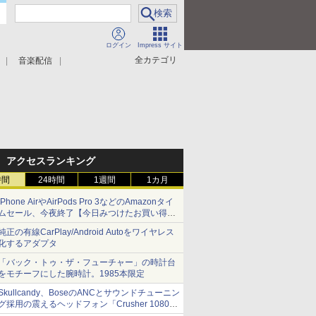
ログイン
Impress サイト
全カテゴリ
音楽配信
アクセスランキング
時間
24時間
1週間
1カ月
iPhone AirやAirPods Pro 3などのAmazonタイ
ムセール、今夜終了【今日みつけたお買い得
品】
純正の有線CarPlay/Android Autoをワイヤレス
化するアダプタ
「バック・トゥ・ザ・フューチャー」の時計台
をモチーフにした腕時計。1985本限定
Skullcandy、BoseのANCとサウンドチューニン
グ採用の震えるヘッドフォン「Crusher 1080
ANC」