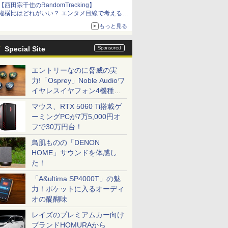
【西田宗千佳のRandomTracking】
縦横比はどれがいい？ エンタメ目線で考える、
サムスン新「Galaxy Z Fold」
もっと見る
Special Site
エントリーなのに脅威の実
力!「Osprey」Noble Audioワ
イヤレスイヤフォン4機種を
一気に聴く
マウス、RTX 5060 Ti搭載ゲ
ーミングPCが7万5,000円オ
フで30万円台！
鳥肌ものの「DENON
HOME」サウンドを体感し
た！
「A&ultima SP4000T」の魅
力！ポケットに入るオーディ
オの醍醐味
レイズのプレミアムカー向け
ブランドHOMURAから