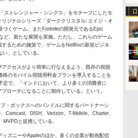
、「ストレンジャー・シングス」をモチーフにしたモ
ixオリジナルシリーズ「ダーククリスタル: エイジ・オ
ゲーム、またFortniteの開発元であるEpic
るなど、新たな展開も実施。ただし、これらのゲーム
醸成するための施策で、ゲームをNetflixの新規ビジネ
ない」としている。
およびアクセスがより簡単に行なえるよう、既存の視聴
価格のモバイル視聴用料金プランを導入することを
展開予定で、「インドにおいて、より多くの消費者に
だくアプローチになることに期待している」という。
ップ・ボックスへのバンドルに関するパートナーシ
ast、DISH、Verizon、T-Mobile、Charter、
SP、MVPDと提携している。
間、ディズニーやAppleのほか、多くの企業が動画配信