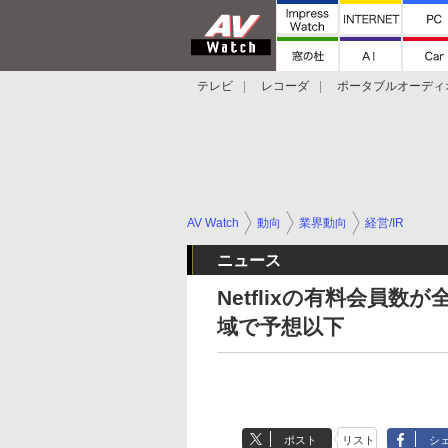
テレビ
レコーダ
ポータブルオーディ
スマートスピーカー
デジカメ
プロジ
AV Watch
動向
業界動向
経営/IR
ニュース
Netflixの有料会員数
域で予想以下
ポスト
リスト
シ