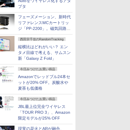
Autoをワイヤレス化するアダ
プタ
フェーズメーション、新時代
リファレンスMCカートリッ
ジ「PP-2200」。磁気回路や
ハウジングを根本から見直し
西田宗千佳のRandomTracking
縦横比はどれがいい？ エン
タメ目線で考える、サムスン
新「Galaxy Z Fold」
今日みつけたお買い得品
Amazonでレッドブル24本セ
ットが20% OFF。炭酸水や
麦茶も低価格
今日みつけたお買い得品
JBL最上位完全ワイヤレス
「TOUR PRO 3」、Amazon
限定モデルが25% OFF
現実の花火とARが融合、