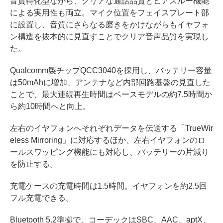
音質特化型ながら、クリアな通話品質とヒアスルー機能
による実用性も両立。マイク位置をフェイスプレート部
に設置し、音質にさらなる磨きをかけながらもイヤフォ
ン構造を抜本的に見直すことでクリア音声品質を実現し
た。
Qualcomm製チップQCC3040を採用し、バッテリー容量
は50mAhに増加、アンテナなど内部回路基盤の見直した
ことで、最大連続再生時間はベースモデルの約7.5時間か
ら約10時間へと向上。
左右のイヤフォンへそれぞれデータを伝送する「TrueWir
eless Mirroring」に対応するほか、左右イヤフォンのロ
ールスワッピング機能にも対応し、バッテリーの片減り
を防止する。
充電ケースの充電時間は1.5時間。イヤフォンを約2.5回
フル充電できる。
Bluetooth 5.2準拠で、コーデックはSBC、AAC、aptX、