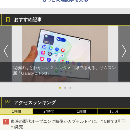
おすすめ記事
縦横比はどれがいい？ エンタメ目線で考える、サムスン
新「Galaxy Z Fold」
●
●
●
アクセスランキング
1時間
24時間
1週間
1カ月
東映の歴代オープニング映像がカプセルトイに。全5種で8月下
旬発売