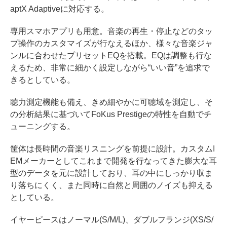
aptX Adaptiveに対応する。
専用スマホアプリも用意。音楽の再生・停止などのタッ
プ操作のカスタマイズが行なえるほか、様々な音楽ジャ
ンルに合わせたプリセットEQを搭載。EQは調整も行な
えるため、非常に細かく設定しながら“いい音”を追求で
きるとしている。
聴力測定機能も備え、きめ細やかに可聴域を測定し、そ
の分析結果に基づいてFoKus Prestigeの特性を自動でチ
ューニングする。
筐体は長時間の音楽リスニングを前提に設計。カスタムI
EMメーカーとしてこれまで開発を行なってきた膨大な耳
型のデータを元に設計しており、耳の中にしっかり収ま
り落ちにくく、また同時に自然と周囲のノイズも抑える
としている。
イヤーピースはノーマル(S/M/L)、ダブルフランジ(XS/S/