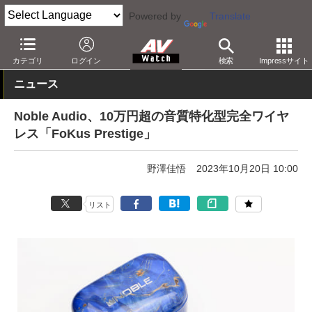
Powered by
Translate
AV Watch
製品
ヘッドフォン
その他
カテゴリ
ログイン
検索
Impressサイト
ニュース
Noble Audio、10万円超の音質特化型完全ワイヤ
レス「FoKus Prestige」
野澤佳悟
2023年10月20日 10:00
リスト