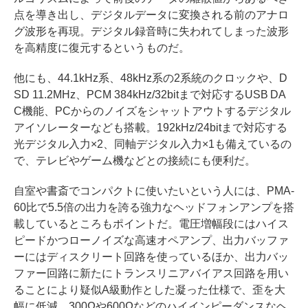
点を導き出し、デジタルデータに変換される前のアナロ
グ波形を再現。デジタル録音時に失われてしまった波形
を高精度に復元するというものだ。
他にも、44.1kHz系、48kHz系の2系統のクロックや、D
SD 11.2MHz、PCM 384kHz/32bitまで対応するUSB DA
C機能、PCからのノイズをシャットアウトするデジタル
アイソレーターなども搭載。192kHz/24bitまで対応する
光デジタル入力×2、同軸デジタル入力×1も備えているの
で、テレビやゲーム機などとの接続にも便利だ。
自室や書斎でコンパクトに使いたいという人には、PMA-
60比で5.5倍の出力を誇る強力なヘッドフォンアンプを搭
載しているところもポイントだ。電圧増幅段にはハイス
ピードかつローノイズな高速オペアンプ、出力バッファ
ーにはディスクリート回路を使っているほか、出力バッ
ファー回路に新たにトランスリニアバイアス回路を用い
ることにより疑似A級動作とした凝った仕様で、歪を大
幅に低減。300Ωや600Ωなどのハイインピーダンスなヘ