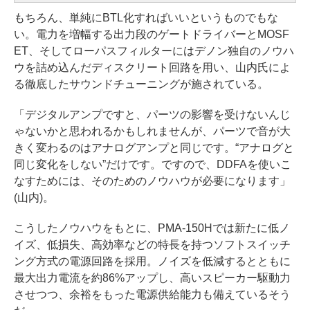
もちろん、単純にBTL化すればいいというものでもな
い。電力を増幅する出力段のゲートドライバーとMOSF
ET、そしてローパスフィルターにはデノン独自のノウハ
ウを詰め込んだディスクリート回路を用い、山内氏によ
る徹底したサウンドチューニングが施されている。
「デジタルアンプですと、パーツの影響を受けないんじ
ゃないかと思われるかもしれませんが、パーツで音が大
きく変わるのはアナログアンプと同じです。“アナログと
同じ変化をしない”だけです。ですので、DDFAを使いこ
なすためには、そのためのノウハウが必要になります」
(山内)。
こうしたノウハウをもとに、PMA-150Hでは新たに低ノ
イズ、低損失、高効率などの特長を持つソフトスイッチ
ング方式の電源回路を採用。ノイズを低減するとともに
最大出力電流を約86%アップし、高いスピーカー駆動力
させつつ、余裕をもった電源供給能力も備えているそう