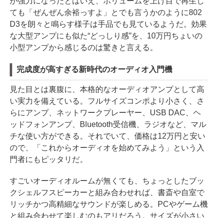
が強力になったとはいえ、ボリュームを上げ目で再生し
ても「ぜんぜん余裕っすよ」とでも言うかのように802
D3を朗々と鳴らす様子は手品でも見ているようだ。効果
な大型アンプにも似た“どっしり感”を、10万円ちょいの
小型アンプから感じるのは驚きと言える。
完成度が高すぎる新時代のオーディオ入門機
見た目とは裏腹に、本格的なオーディオアンプとして高
い実力を備えている。フルサイズコンポより小さく、さ
らにアンプ、ネットワークプレーヤー、USB DAC、ヘ
ッドフォンアンプ、Bluetooth受信機、ラジオなど、マル
チな使い方ができる。それでいて、価格は12万円と安い
ので、「これからオーディオを始めてみよう」という入
門者にもピッタリだ。
すごいオーディオルームが無くても、ちょっとしたブッ
クシェルフスピーカーと組み合わせれば、書斎や自室で
リッチかつ高精細なサウンドが楽しめる。PCやゲーム機
と組み合わせて楽しむのもアリだろう。サイズが小さい