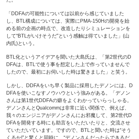
「DDFAの可能性については以前から感じていました
し、BTL構成については、実際にPMA-150Hの開発を始
める前の企画の時点で、改造したりシミュレーションを
して“BTLがいけそうだ”という感触は得ていました」(山
内氏)という。
BTL化というアイデアを聞いた大島氏は、「第2世代のD
DFAは、BTLで使う事を想定した上で作っていませんで
したので、最初にお伺いした時は驚きました」と笑う。
しかし、DDFAをいち早く製品に採用したデノンには、D
DFAを使いこなすノウハウという強みがある。「デノン
さんは第1世代DDFAの癖をよくわかっていらっしゃる。
デノンさんとQualcommは非常に近い関係で、例えば、
我々のエンジニアがデノンさんにお邪魔して、第2世代D
DFAを開発する時にも助言をいただいたりと、交流させ
ていただいています。ですので、BTLと聞いた時は“そう
くるか!”と驚くと同時に、“デノンさんだったらできるだ