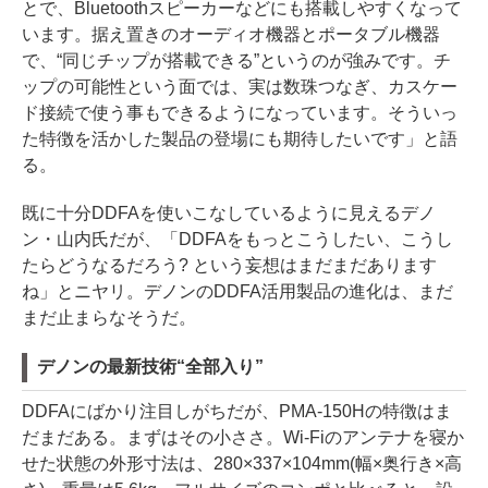
とで、Bluetoothスピーカーなどにも搭載しやすくなって
います。据え置きのオーディオ機器とポータブル機器
で、“同じチップが搭載できる”というのが強みです。チ
ップの可能性という面では、実は数珠つなぎ、カスケー
ド接続で使う事もできるようになっています。そういっ
た特徴を活かした製品の登場にも期待したいです」と語
る。
既に十分DDFAを使いこなしているように見えるデノ
ン・山内氏だが、「DDFAをもっとこうしたい、こうし
たらどうなるだろう? という妄想はまだまだあります
ね」とニヤリ。デノンのDDFA活用製品の進化は、まだ
まだ止まらなそうだ。
デノンの最新技術“全部入り”
DDFAにばかり注目しがちだが、PMA-150Hの特徴はま
だまだある。まずはその小ささ。Wi-Fiのアンテナを寝か
せた状態の外形寸法は、280×337×104mm(幅×奥行き×高