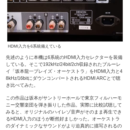
HDMI入力を6系統備えている
先述のように本機は6系統のHDMI入力セレクターを装備
している。そこで192kHz/24bit/2ch収録されたブルーレ
イ「坂本龍一プレイズ・オーケストラ」をHDMI入力と4
8kHz/16bitにダウンコンバートされるHDMI ARCとで聴
き比べてみた。
この作品は坂本がサントリーホールで東京フィルハーモ
ニー交響楽団を弾き振りした作品。実際に比較試聴して
みると、オリジナルのハイレゾ音声がそのまま再生でき
るHDMI入力のほうが断然好ましかった。オーケストラ
のダイナミックなサウンドがより迫真的に描写されるの