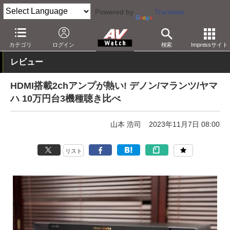
Powered by
Translate
AV Watch
製品
オーディオアンプ
カテゴリ
ログイン
検索
Impressサイト
レビュー
HDMI搭載2chアンプが熱い! デノン/マランツ/ヤマ
ハ 10万円台3機種聴き比べ
山本 浩司
2023年11月7日 08:00
リスト