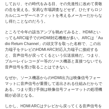
しており、その時代をみる目、その先進性に改めて畏敬
の念を覚える。安易な市場調査などせず、ひたすらロジ
カルにユーザーベネフィットを考えるメーカーだからな
し得たことなのだろう。
ところで今年の該当アンプを眺めてみると、HDMIとい
ってもARC端子でのHDMI対応機種が多い。ARCは「Au
dio Return Channel」の頭文字を取った名称で、この出
力端子をテレビのHDMI ARC対応入力端子に接続する
と、音声信号が戻ってくるという伝送規格だ。つまり、
ブルーレイレコーダー等のソース機器と直接つないでも
音声信号を受け取ることはできない。
なぜか。ソース機器からのHDMI出力は映像信号フォー
マットに音声信号が重畳して送出される仕組みだからで
ある。つまり受け手側は映像信号フォーマットの処理機
能が必須となる。
しかし、HDMI ARCはテレビから戻ってくる音声信号を