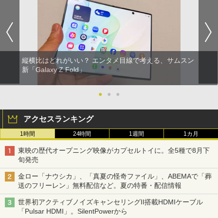
縦横比はどれがいい？ エンタメ目線で考える、サムスン
新「Galaxy Z Fold」
●
●
●
アクセスランキング
1時間
24時間
1週間
1カ月
東映の歴代オープニング映像がカプセルトイに。全5種で8月下
旬発売
金ロー「ナウシカ」、「真夏の怪奇ファイル」、ABEMAで「葬
送のフリーレン」無料配信など。夏の特番・配信情報
世界初アクティブノイズキャンセリングII搭載HDMIケーブル
「Pulsar HDMI」。SilentPowerから