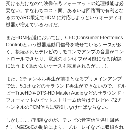
受けるだけなので映像信号フォーマットの処理機能は必
要ない。すなわちコスト面、あるいは回路面で有利とな
るのでARC限定でHDMIに対応しようというオーディオ
機器が増えているわけだ。
またHDMI伝送においては、CEC(Consumer Electronics
Control)という機器連動用信号を載せているケースが多
く、接続されたテレビのリモコンでアンプの音量がコン
トロールできたり、電源のオン/オフが可能になる(実際
にはうまく動かないケースも散見されるが……)。
また、2チャンネル再生が前提となるプリメインアンプ
では、5.1chなどのサラウンド再生ができないので、ドル
ビーTrueHDやDTS-HD Master Audioなどのサラウンド・
フォーマットのビットストリーム信号はテレビ内で2チ
ャンネルのPCM信号に変換しなければならない。
しかしここで問題なのが、テレビの音声信号処理回路
だ。内蔵SoCの制約により、ブルーレイなどに収録され