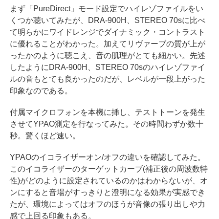
まず「PureDirect」モード設定でハイレゾファイルをい
くつか聴いてみたが、DRA-900H、STEREO 70sに比べ
て明らかにワイドレンジでダイナミック・コントラスト
に優れることがわかった。加えてリヴァーブの質が上が
ったかのように聴こえ、音の肌理がとても細かい。先述
したようにDRA-900H、STEREO 70sのハイレゾファイ
ルの音もとても良かったのだが、レベルが一段上がった
印象なのである。
付属マイクロフォンを本機に挿し、テストトーンを発生
させてYPAO測定を行なってみた。その時間わずか数十
秒。驚くほど速い。
YPAOのイコライザーオン/オフの違いを確認してみた。
このイコライザーのターゲットカーブ(補正後の周波数特
性)がどのように設定されているのかはわからないが、オ
ンにすると音場がすっきりと澄明になる効果が実感でき
たが、環境によってはオフのほうが音像の張り出しや力
感で上回る印象もある。