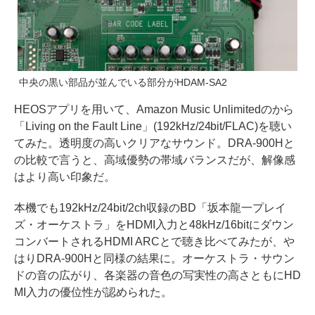
中央の黒い部品が並んでいる部分がHDAM-SA2
HEOSアプリを用いて、Amazon Music Unlimitedのから
「Living on the Fault Line」(192kHz/24bit/FLAC)を聴い
てみた。透明度の高いクリアなサウンド。DRA-900Hと
の比較で言うと、高域優勢の帯域バランスだが、解像感
はより高い印象だ。
本機でも192kHz/24bit/2ch収録のBD「坂本龍一プレイ
ズ・オーケストラ」をHDMI入力と48kHz/16bitにダウン
コンバートされるHDMI ARCとで聴き比べてみたが、や
はりDRA-900Hと同様の結果に。オーケストラ・サウン
ドの音の広がり、各楽器の音色の写実性の高さともにHD
MI入力の優位性が認められた。