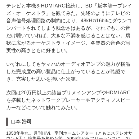
テレビと本機をHDMI ARC接続し、BD「坂本龍一プレイ
ズ・オーケストラ」を観てみた。先述のようにテレビの
音声信号処理回路の制約により、48kHz/16bitにダウンコ
ンバートされてしまう残念さはあるが、それでもこの音
だけ聴いていれば、大きな不満を感じることはない。扇
状に広がるオーケストラ・イメージ、各楽器の音色の写
実性の高さともに好ましい。
いずれにしてもヤマハのオーディオアンプの魅力が横溢
した完成度の高い製品に仕上がっていることが確認で
き、充実した思いを抱いた次第。
次回は20万円以上の該当プリメインアンプやHDMI ARC
を搭載したネットワークプレーヤーやアクティブスピー
カーなどについて触れてみたい。
山本 浩司
1958年生れ。月刊HiVi、季刊ホームシアター（ともにステレオサ
ウンド刊）編集長を務めた後、2006年からフリーランスに。70