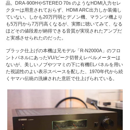
品。DRA-900HやSTEREO 70s のようなHDMI入力セレ
クターは用意されておらず、HDMI ARC出力しか装備し
ていない。しかも20万円弱とデノン機、マランツ機より
も5万円から7万円高くなるが、実際に聴いてみて、なる
ほどその値段差が納得できる音質が実現されたアンプだ
と実感させられたのだった。
ブラック仕上げの本機は兄モデル「R-N2000A」のフロ
ントパネルにあったVU/ピーク切替えレベルメーターは
ないが、美しいノブやツマミの下に有機ELパネルを用い
た視認性のよい表示スペースを配した、1970年代から続
くヤマハ伝統の洗練された意匠で仕上げられている。