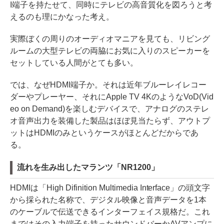
I端子を持たせて、同時にテレビの高音質化を図ろうと考
えるのも理にかなった考え。
実際ぼくの周りのオーディオマニアを見ても、リビング
ルームの大型テレビの両脇にお気に入りのスピーカーを
セットしている人間がとても多い。
では、なぜHDMI端子か。それは近年ブルーレイレコー
ダーやプレーヤー、それにApple TV 4KのようなVoD(Vid
eo on Demand)を楽しむデバイスで、アナログのステレ
オ音声出力を装備した製品はほぼ見当たらず、アウトプ
ットはHDMIのみというケースがほとんどだからであ
る。
流れを生み出したマランツ「NR1200」
HDMIは「High Difinition Multimedia Interface」の頭文字
から採られた名称で、デジタル映像と音声データを1本
のケーブルで伝送できるインターフェイス規格だ。これ
まではその入力端子を持ったサウンドバーかAVアンプに