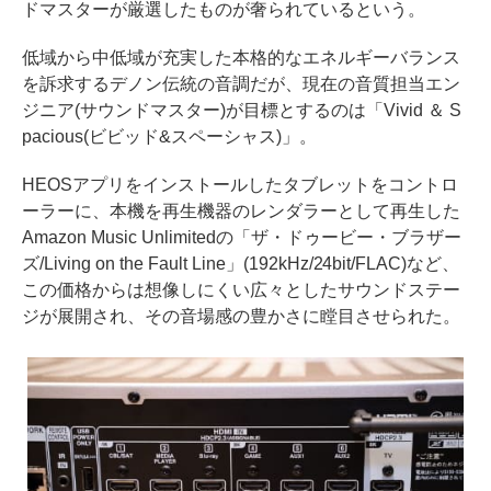
ドマスターが厳選したものが奢られているという。
低域から中低域が充実した本格的なエネルギーバランス
を訴求するデノン伝統の音調だが、現在の音質担当エン
ジニア(サウンドマスター)が目標とするのは「Vivid ＆ S
pacious(ビビッド&スペーシャス)」。
HEOSアプリをインストールしたタブレットをコントロ
ーラーに、本機を再生機器のレンダラーとして再生した
Amazon Music Unlimitedの「ザ・ドゥービー・ブラザー
ズ/Living on the Fault Line」(192kHz/24bit/FLAC)など、
この価格からは想像しにくい広々としたサウンドステー
ジが展開され、その音場感の豊かさに瞠目させられた。