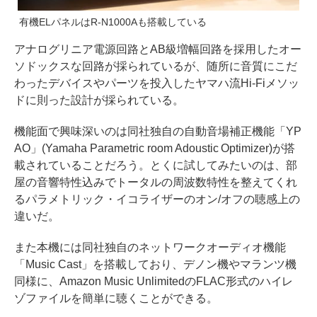
有機ELパネルはR-N1000Aも搭載している
アナログリニア電源回路とAB級増幅回路を採用したオー
ソドックスな回路が採られているが、随所に音質にこだ
わったデバイスやパーツを投入したヤマハ流Hi-Fiメソッ
ドに則った設計が採られている。
機能面で興味深いのは同社独自の自動音場補正機能「YP
AO」(Yamaha Parametric room Adoustic Optimizer)が搭
載されていることだろう。とくに試してみたいのは、部
屋の音響特性込みでトータルの周波数特性を整えてくれ
るパラメトリック・イコライザーのオン/オフの聴感上の
違いだ。
また本機には同社独自のネットワークオーディオ機能
「Music Cast」を搭載しており、デノン機やマランツ機
同様に、Amazon Music UnlimitedのFLAC形式のハイレ
ゾファイルを簡単に聴くことができる。