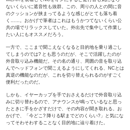
ないくらいに遮音性も抜群。この、周りの人との間に音
のクッションが挟まってるような感じがとても落ち着
く……。おかげで筆者はこれはもうかつてないくらい公
共の場でリラックスしていた。外出先で集中して作業し
たい人にもオススメだろう。
一方で、ここまで聞こえなくなると目的地を乗り過ごし
てしまうのでは? とも思うのだが、そこで活躍したのが
外音取り込み機能だ。その名の通り、周囲の音を取り込
んでヘッドフォンで聞こえるようにしてくれる、NCとは
真逆の機能なのだが、これを切り替えられるのがすごく
便利だったのだ。
しかも、イヤーカップを手でおさえるだけで外音取り込
みに切り替わるので、アナウンスが鳴っているなと思っ
たときに手をかざすだけで、その内容が聞き取れる。お
かげで、「今どこ? 降りる駅までどのくらい?」と気にな
ってそわそわすることなく目的地に辿り着けた。