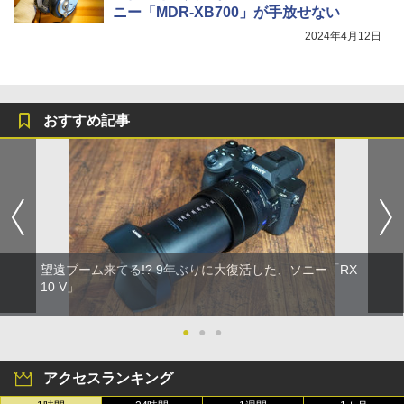
ニー「MDR-XB700」が手放せない
2024年4月12日
おすすめ記事
望遠ブーム来てる!? 9年ぶりに大復活した、ソニー「RX
10 V」
●
●
●
アクセスランキング