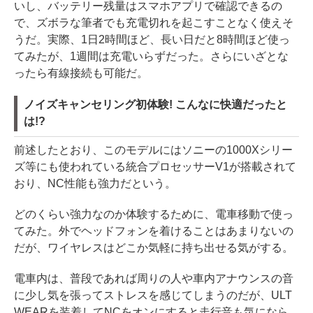
いし、バッテリー残量はスマホアプリで確認できるの
で、ズボラな筆者でも充電切れを起こすことなく使えそ
うだ。実際、1日2時間ほど、長い日だと8時間ほど使っ
てみたが、1週間は充電いらずだった。さらにいざとな
ったら有線接続も可能だ。
ノイズキャンセリング初体験! こんなに快適だったと
は!?
前述したとおり、このモデルにはソニーの1000Xシリー
ズ等にも使われている統合プロセッサーV1が搭載されて
おり、NC性能も強力だという。
どのくらい強力なのか体験するために、電車移動で使っ
てみた。外でヘッドフォンを着けることはあまりないの
だが、ワイヤレスはどこか気軽に持ち出せる気がする。
電車内は、普段であれば周りの人や車内アナウンスの音
に少し気を張ってストレスを感じてしまうのだが、ULT
WEARを装着してNCをオンにすると走行音も気になら