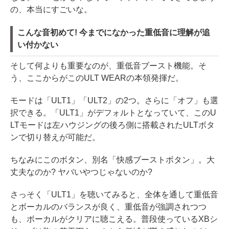
の、本当にすごいな。
こんな音初めて! 今までになかった重低音に理解が追
い付かない
そして何よりも重要なのが、重低音ブースト機能。そ
う、ここからがこのULT WEARの本領発揮だ。
モードは「ULT1」「ULT2」の2つ。さらに「オフ」も選
択できる。「ULT1」がデフォルトとなっていて、このU
LTモードは左ハウジングの後ろ側に搭載されたULTボタ
ンで切り替えが可能だ。
ちなみにこのボタン、別名「快感ブーストボタン」。大
丈夫なのか? ヤバいやつじゃないのか?
さっそく「ULT1」を聴いてみると、全体を通して重低音
とボーカルのバランスが良く、重低音が強調されつつ
も、ボーカルがクリアに聴こえる。普段使っているXBシ