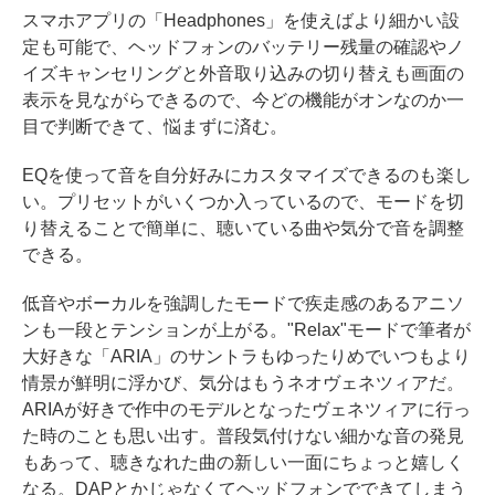
スマホアプリの「Headphones」を使えばより細かい設
定も可能で、ヘッドフォンのバッテリー残量の確認やノ
イズキャンセリングと外音取り込みの切り替えも画面の
表示を見ながらできるので、今どの機能がオンなのか一
目で判断できて、悩まずに済む。
EQを使って音を自分好みにカスタマイズできるのも楽し
い。プリセットがいくつか入っているので、モードを切
り替えることで簡単に、聴いている曲や気分で音を調整
できる。
低音やボーカルを強調したモードで疾走感のあるアニソ
ンも一段とテンションが上がる。"Relax"モードで筆者が
大好きな「ARIA」のサントラもゆったりめでいつもより
情景が鮮明に浮かび、気分はもうネオヴェネツィアだ。
ARIAが好きで作中のモデルとなったヴェネツィアに行っ
た時のことも思い出す。普段気付けない細かな音の発見
もあって、聴きなれた曲の新しい一面にちょっと嬉しく
なる。DAPとかじゃなくてヘッドフォンでできてしまう