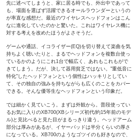
先に述べてしまうと、家に居る時でも、外出中であって
も、場面を選ばず活躍できるオールラウンダーというの
が率直な感想だ。最近のワイヤレスヘッドフォンはこん
なに進化していたのかと驚いた。これはワイヤレス機に
対する考えを改めたほうがよさそうだ。
ゲームや通話、イコライザー(EQ)を切り替えて楽曲を気
持ちよく聴いたりと、まるでヘッドフォンを複数台使っ
ているかのようにこれ1台で幅広く、あれもこれもがで
きてしまう。だが、決して器用貧乏ではない。”重低音に
特化”したヘッドフォンという個性はハッキリとしてい
て、その独自の強みを持ちながらも広くのことをカバー
できる。そんな優等生なヘッドフォンという印象だ。
では細かく見ていこう。まずは外観から。普段使ってい
るお気に入りのXB700(XBシリーズ初代/約15年前のモデ
ル)と見比べると見た目がまるっきり違う。ヘッドアーム
部分は厚みがあるが、イヤーパッドは半分くらいの厚さ
になっている。XB700のようなゴツイのも好きなので、