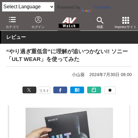
Powered by
Translate
AV Watch
製品
ヘッドフォン
ソニー
カテゴリ
ログイン
検索
Impressサイト
レビュー
“やり過ぎ重低音”に理解が追いつかない!! ソニー
「ULT WEAR」を使ってみた
小山葵
2024年7月30日 08:00
リスト