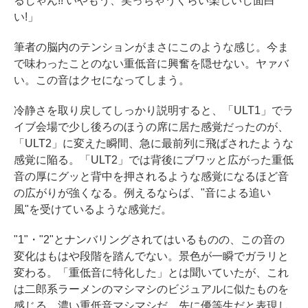
るじゃん!! いやもう、笑っちゃうくらい楽しいし面白
い!」
筆者の脳内のテンションがまさにこのような感じ。今ま
で味わったことのない重低音に興奮を隠せない。ヤァバ
い。この音はクセになってしまう。
冷静さを取り戻してしっかり説明すると、「ULT1」でラ
イブ会場で少し後ろのほうの席に居た感覚だったのが、
「ULT2」に変えた瞬間、急に最前列に飛ばされたような
感覚に陥る。「ULT2」では背後にブワッと広がった重低
音の厚にグッと背中を押されるような感覚になるほど音
の広がりが強くなる。例えるならば、"音による追い
風"を受けているような感覚だ。
"1"・"2"とナンバリングされてはいるものの、この音の
変化はもはや段階を踏んでない。景色が一瞬でガラリと
変わる。「重低音に特化した」とは聞いていたが、これ
は二郎系ラーメンのマシマシのビジュアルに似たものを
感じる。濃い重低音マシマシだ。先に優等生だと表現し