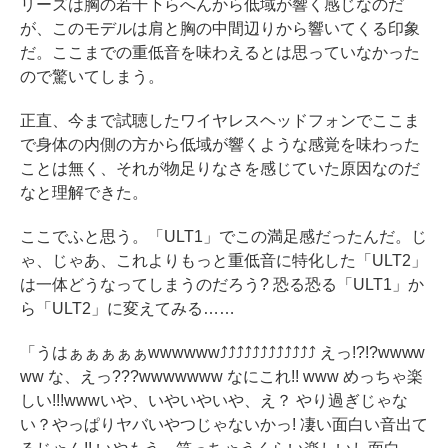
リーズは胸の若干下らへんから低域が響く感じなのだ
が、このモデルは肩と胸の中間辺りから響いてくる印象
だ。ここまでの重低音を味わえるとは思っていなかった
ので驚いてしまう。
正直、今まで試聴したワイヤレスヘッドフォンでここま
で身体の内側の方から低域が響くような感覚を味わった
ことは無く、それが物足りなさを感じていた原因なのだ
なと理解できた。
ここでふと思う。「ULT1」でこの満足感だったんだ。じ
ゃ、じゃあ、これよりもっと重低音に特化した「ULT2」
は一体どうなってしまうのだろう? 恐る恐る「ULT1」か
ら「ULT2」に変えてみる……
「うはぁぁぁぁぁwwwwww⤴⤴⤴⤴⤴⤴⤴⤴⤴⤴⤴⤴ えっ!?!?wwww
ww な、えっ???wwwwwww なにこれ!! www めっちゃ楽
しい!!!wwwいや、いやいやいや、え？ やり過ぎじゃな
い？やっぱりヤバいやつじゃないかっ! 凄い面白い音出て