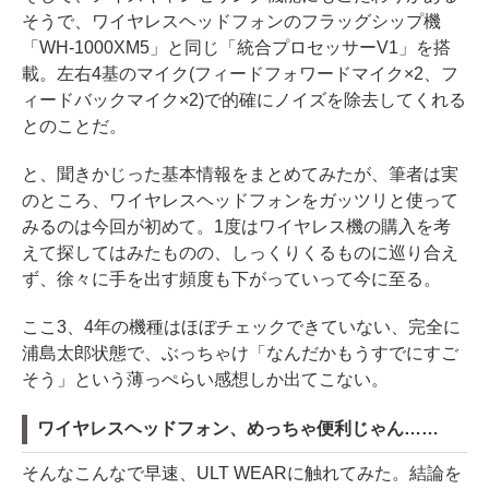
そうで、ワイヤレスヘッドフォンのフラッグシップ機
「WH-1000XM5」と同じ「統合プロセッサーV1」を搭
載。左右4基のマイク(フィードフォワードマイク×2、フ
ィードバックマイク×2)で的確にノイズを除去してくれる
とのことだ。
と、聞きかじった基本情報をまとめてみたが、筆者は実
のところ、ワイヤレスヘッドフォンをガッツリと使って
みるのは今回が初めて。1度はワイヤレス機の購入を考
えて探してはみたものの、しっくりくるものに巡り合え
ず、徐々に手を出す頻度も下がっていって今に至る。
ここ3、4年の機種はほぼチェックできていない、完全に
浦島太郎状態で、ぶっちゃけ「なんだかもうすでにすご
そう」という薄っぺらい感想しか出てこない。
ワイヤレスヘッドフォン、めっちゃ便利じゃん……
そんなこんなで早速、ULT WEARに触れてみた。結論を