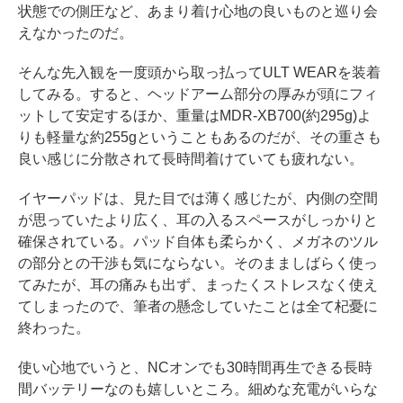
状態での側圧など、あまり着け心地の良いものと巡り会
えなかったのだ。
そんな先入観を一度頭から取っ払ってULT WEARを装着
してみる。すると、ヘッドアーム部分の厚みが頭にフィ
ットして安定するほか、重量はMDR-XB700(約295g)よ
りも軽量な約255gということもあるのだが、その重さも
良い感じに分散されて長時間着けていても疲れない。
イヤーパッドは、見た目では薄く感じたが、内側の空間
が思っていたより広く、耳の入るスペースがしっかりと
確保されている。パッド自体も柔らかく、メガネのツル
の部分との干渉も気にならない。そのまましばらく使っ
てみたが、耳の痛みも出ず、まったくストレスなく使え
てしまったので、筆者の懸念していたことは全て杞憂に
終わった。
使い心地でいうと、NCオンでも30時間再生できる長時
間バッテリーなのも嬉しいところ。細めな充電がいらな