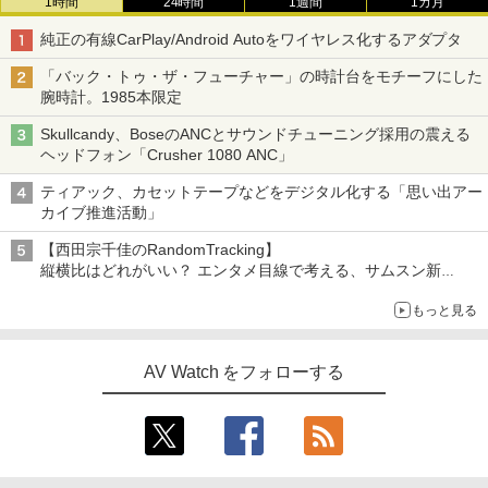
1時間
24時間
1週間
1カ月
純正の有線CarPlay/Android Autoをワイヤレス化するアダプタ
「バック・トゥ・ザ・フューチャー」の時計台をモチーフにした
腕時計。1985本限定
Skullcandy、BoseのANCとサウンドチューニング採用の震える
ヘッドフォン「Crusher 1080 ANC」
ティアック、カセットテープなどをデジタル化する「思い出アー
カイブ推進活動」
【西田宗千佳のRandomTracking】
縦横比はどれがいい？ エンタメ目線で考える、サムスン新
「Galaxy Z Fold」
もっと見る
AV Watch をフォローする