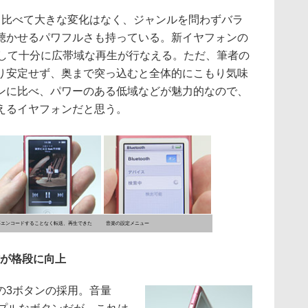
比べて大きな変化はなく、ジャンルを問わずバラ
聴かせるパワフルさも持っている。新イヤフォンの
ォンとして十分に広帯域な再生が行なえる。ただ、筆者の
り安定せず、奥まで突っ込むと全体的にこもり気味
ンに比べ、パワーのある低域などが魅力的なので、
えるイヤフォンだと思う。
再エンコードすることなく転送、再生できた
音楽の設定メニュー
作が格段に向上
3ボタンの採用。音量