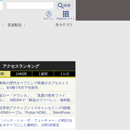
ログイン
Impress サイト
全カテゴリ
音楽配信
アクセスランキング
時間
24時間
1週間
1カ月
東映の歴代オープニング映像がカプセルトイ
に。全5種で8月下旬発売
金ロー「ナウシカ」、「真夏の怪奇ファイ
ル」、ABEMAで「葬送のフリーレン」無料配信
など。夏の特番・配信情報
世界初アクティブノイズキャンセリングII搭載
HDMIケーブル「Pulsar HDMI」。SilentPower
から
「バック・トゥ・ザ・フューチャー」の時計台
をモチーフにした腕時計。1985本限定