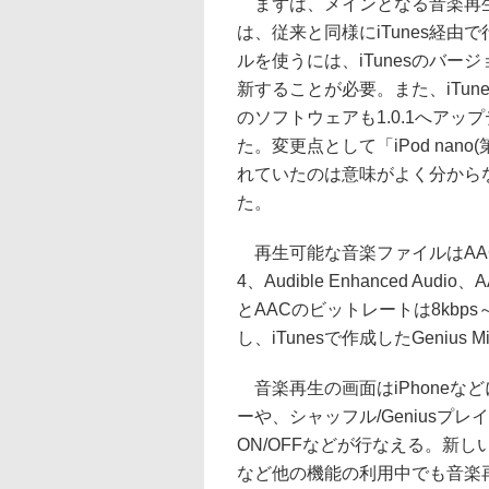
まずは、メインとなる音楽再
は、従来と同様にiTunes経由
ルを使うには、iTunesのバージ
新することが必要。また、iTune
のソフトウェアも1.0.1へアッ
た。変更点として「iPod nan
れていたのは意味がよく分から
た。
再生可能な音楽ファイルはAAC、H
4、Audible Enhanced Audio
とAACのビットレートは8kbps～
し、iTunesで作成したGenius
音楽再生の画面はiPhoneな
ーや、シャッフル/Geniusプ
ON/OFFなどが行なえる。新
など他の機能の利用中でも音楽