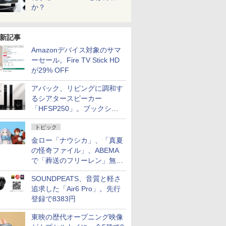
か？
新記事
Amazonデバイス対象のサマ
ーセール。Fire TV Stick HD
が29% OFF
アバック、リビングに調和す
るシアタースピーカー
「HFSP250」。ブックシェ
ルフはペア3万円以下
トピック
金ロー「ナウシカ」、「真夏
の怪奇ファイル」、ABEMA
で「葬送のフリーレン」無料
配信など。夏の特番・配信情
SOUNDPEATS、音質と軽さ
報
追求した「Air6 Pro」。先行
登録で8383円
東映の歴代オープニング映像