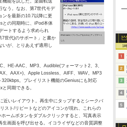
生機能を試した。楽曲転送
で行なう。なお、第7世代モデ
ョンを最新の10.7以降に更
sとの同期時に、iPod本体
プデートするよう求められ
iPod nanoソフトウェアを1.0.1にアップデート
o(第7世代)のサポート」と書か
した
ないが、とりあえず適用し
1
E-AAC、MP3、Audible(フォーマット2、3、
、AAX、AAX+)、Apple Lossless、AIFF、WAV。MP3
320kbps。プレイリスト機能のGeniusにも対応
 Mixと同期できる。
どに近いレイアウト。再生中にタップするとシークバ
レイリスト/リピートなどのアイコンが現れ、これらの
しいホームボタンをダブルクリックすると、写真表示
再生画面を呼び出せる。イコライザなどの音質調整