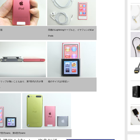
背面
同梱のLightningケーブルと、イヤフォンのEar
Pods
クリップが無いこともあり、第7世代の方が薄
縦のサイズは2倍近い
い
7世代nano、第6世代nano