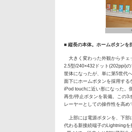
■ 縦長の本体。ホームボタンを
大きく変わった外観からチェ
2.5型/240×432ドット(202
筐体になったが、単に第5世代
面下にホームボタンを採用するなど
iPod touchに近い形になっ
再生/停止ボタンを装備。この3
レーヤーとしての操作性を高め
上部には電源ボタンを、下部には
代わる新接続端子のLightningを