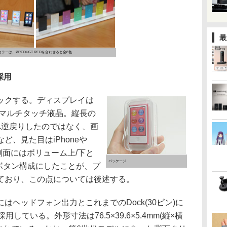
最
カラーは、PRODUCT REDを合わせると全8色
採用
ックする。ディスプレイは
ppi)のマルチタッチ液晶。縦長の
へ逆戻りしたのではなく、画
、見た目はiPhoneや
た。側面にはボリューム上/下と
パッケージ
ボタン構成にしたことが、プ
ており、この点については後述する。
ヘッドフォン出力とこれまでのDock(30ピン)に
採用している。外形寸法は76.5×39.6×5.4mm(縦×横