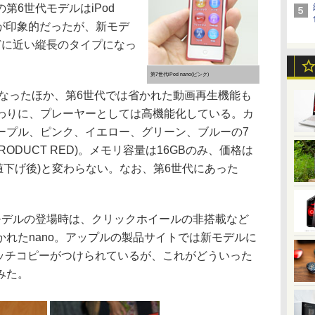
第6世代モデルはiPod
ことが印象的だったが、新モデ
どに近い縦長のタイプになっ
第7世代iPod nano(ピンク)
応となったほか、第6世代では省かれた動画再生機能も
わりに、プレーヤーとしては高機能化している。カ
ープル、ピンク、イエロー、グリーン、ブルーの7
(PRODUCT RED)。メモリ容量は16GBのみ、価格は
0月の値下げ後)と変わらない。なお、第6世代にあった
。
デルの登場時は、クリックホイールの非搭載など
れたnano。アップルの製品サイトでは新モデルに
キャッチコピーがつけられているが、これがどういった
みた。