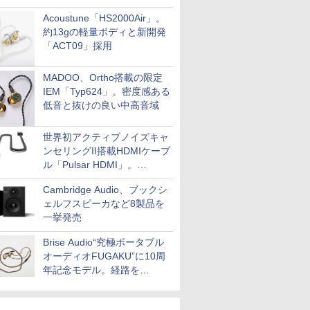
Acoustune「HS2000Air」。
約13gの軽量ボディと新開発
「ACT09」採用
MADOO、Ortho搭載の限定
IEM「Typ624」。密度感ある
低音と抜けの良い中高音域
世界初アクティブノイズキャ
ンセリングII搭載HDMIケーブ
ル「Pulsar HDMI」。
SilentPowerから
Cambridge Audio、ブックシ
ェルフスピーカなど8製品を
一挙発売
Brise Audio“究極ポータブル
オーディオFUGAKU”に10周
年記念モデル。経路を
NISHIKIで統一。400万円