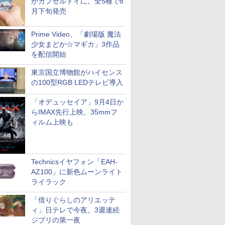
がカプセルトイに。全5種で8
月下旬発売
Prime Video、「劇場版 魔法
少女まどか☆マギカ」3作品
を配信開始
東京国立博物館がハイセンス
の100型RGB LEDテレビ導入
「オデュッセイア」9月4日か
らIMAX先行上映。35mmフ
ィルム上映も
Technicsイヤフォン「EAH-
AZ100」に新色ムーンライト
ライラック
「借りぐらしのアリエッテ
ィ」日テレで今夜。3週連続
ジブリの第一夜