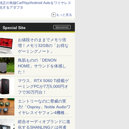
純正の有線CarPlay/Android Autoをワイヤレス
化するアダプタ
もっと見る
Special Site
お値段そのままでメモリ倍
増！メモリ32GBの「お得な
ゲーミングノート」
鳥肌ものの「DENON
HOME」サウンドを体感し
た！
マウス、RTX 5060 Ti搭載ゲ
ーミングPCが7万5,000円オ
フで30万円台！
エントリーなのに脅威の実
力!「Osprey」Noble Audioワ
イヤレスイヤフォン4機種を
一気に聴く
総合オーディオブランドに進
化するSHANLINGとは何者