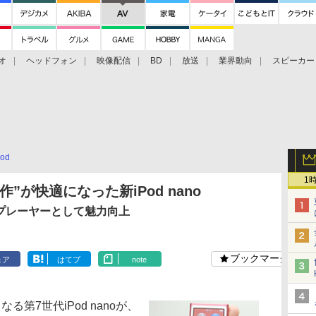
オ
ヘッドフォン
映像配信
BD
放送
業界動向
スピーカー
ェクタ
PS4
BDプレーヤー
映像配信
BD
Pod
1
”が快適になった新iPod nano
軽なプレーヤーとして魅力向上
ブックマーク
ェア
はてブ
note
第7世代iPod nanoが、