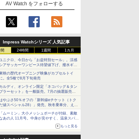
AV Watch をフォローする
Impress Watchシリーズ 人気記事
時間
24時間
1週間
1カ月
ユニクロ、今日から「お盆特別セール」。涼感
シアサッカーワンピース待望値下げ、撥水ギア
ショーツは1990円に
東映の歴代オープニング映像がカプセルトイ
に。全5種で8月下旬発売
カルディ、オンライン限定「ネコバッグ＆タン
ブラーセット」を一般販売。7月の抽選販売の
当選無効分
はやぶさ50％オフの「新幹線eチケット（トク
だ値スペシャル28）」発売。秋冬乗車分、えき
ねっと限定
「ムーミン」大小メッシュポーチが付録、素敵
なあの人 11月号。中身が見やすく、温泉スパに
も使える
もっと見る