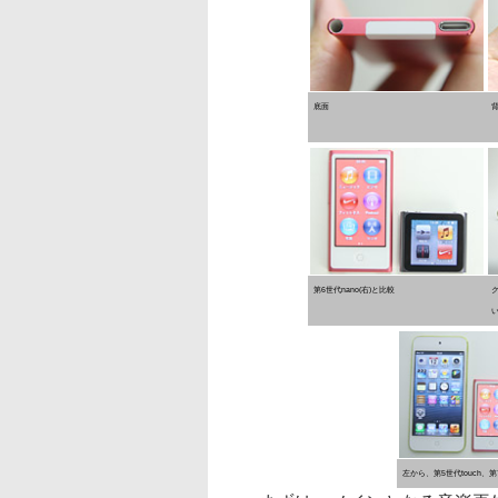
底面
第6世代nano(右)と比較
左から、第5世代touch、第