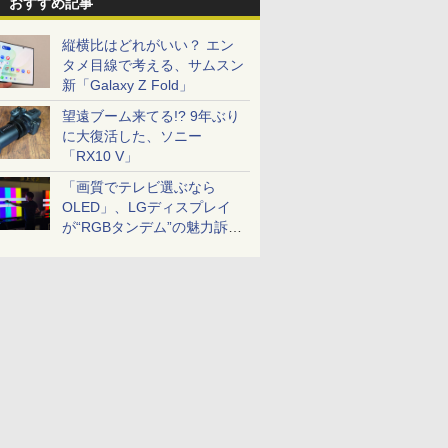
おすすめ記事
縦横比はどれがいい？ エン
タメ目線で考える、サムスン
新「Galaxy Z Fold」
望遠ブーム来てる!? 9年ぶり
に大復活した、ソニー
「RX10 V」
「画質でテレビ選ぶなら
OLED」、LGディスプレイ
が“RGBタンデム”の魅力訴
求。液晶とのガチ比較も