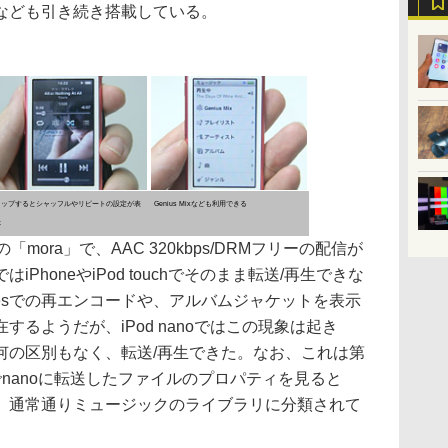
なども引き続き搭載している。
タップするとシャッフルやリピートの設定が表
Genius Mixなども利用できる
示
ora」で、AAC 320kbps/DRMフリーの配信が
PhoneやiPod touchでそのまま転送/再生できな
nesでの再エンコードや、アルバムジャケットを表示
るようだが、iPod nanoではこの現象は起き
何の区別もなく、転送/再生できた。なお、これは第
sでnanoに転送したファイルのプロパティを見ると
、通常通りミュージックのライブラリに分類されて