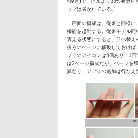
×厚さ)で、従来より38%薄型
ップは省かれている。
画面の構成は、従来と同様に、
機能を起動する。従来モデル同
震える状態にすると、並べ替え
後ろのページに移動しておけば
プリのアイコンは8個あり、1
は2ページ構成だが、ページを増
異なり、アプリの追加は行なえ
側面