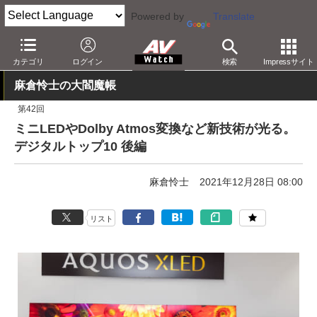
Powered by
Translate
AV Watch
製品
テレビ
シャープ
カテゴリ
ログイン
検索
Impressサイト
麻倉怜士の大閻魔帳
第42回
ミニLEDやDolby Atmos変換など新技術が光る。
デジタルトップ10 後編
麻倉怜士
2021年12月28日 08:00
リスト