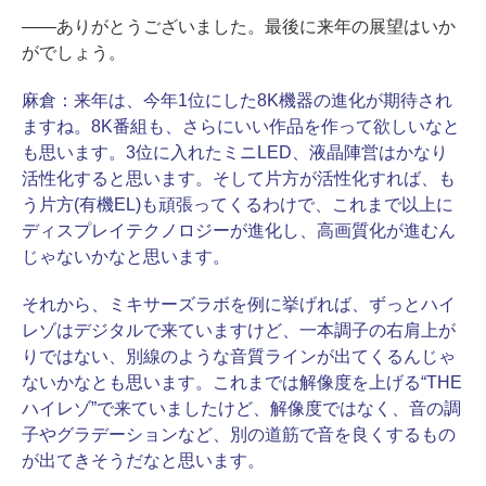
――ありがとうございました。最後に来年の展望はいか
がでしょう。
麻倉：
来年は、今年1位にした8K機器の進化が期待され
ますね。8K番組も、さらにいい作品を作って欲しいなと
も思います。3位に入れたミニLED、液晶陣営はかなり
活性化すると思います。そして片方が活性化すれば、も
う片方(有機EL)も頑張ってくるわけで、これまで以上に
ディスプレイテクノロジーが進化し、高画質化が進むん
じゃないかなと思います。
それから、ミキサーズラボを例に挙げれば、ずっとハイ
レゾはデジタルで来ていますけど、一本調子の右肩上が
りではない、別線のような音質ラインが出てくるんじゃ
ないかなとも思います。これまでは解像度を上げる“THE
ハイレゾ”で来ていましたけど、解像度ではなく、音の調
子やグラデーションなど、別の道筋で音を良くするもの
が出てきそうだなと思います。