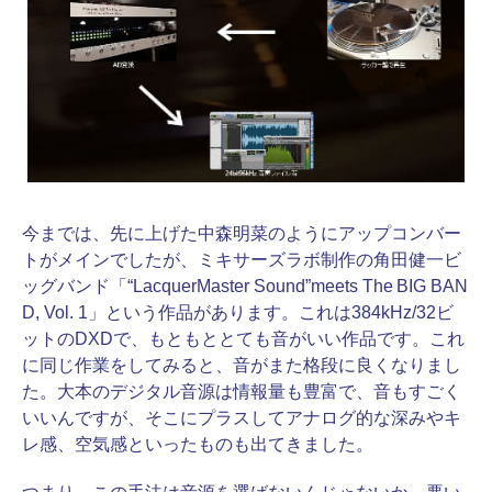
今までは、先に上げた中森明菜のようにアップコンバー
トがメインでしたが、ミキサーズラボ制作の角田健一ビ
ッグバンド「“LacquerMaster Sound”meets The BIG BAN
D, Vol. 1」という作品があります。これは384kHz/32ビ
ットのDXDで、もともととても音がいい作品です。これ
に同じ作業をしてみると、音がまた格段に良くなりまし
た。大本のデジタル音源は情報量も豊富で、音もすごく
いいんですが、そこにプラスしてアナログ的な深みやキ
レ感、空気感といったものも出てきました。