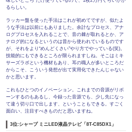
味しいところ”だけ使っているので、1枚2万円くらいかか
るらしい。
ラッカー盤を使った手法はこれが初めてですが、似たよ
うな手法は以前にもありました。余計なプロセス、アナ
ログプロセスを入れることで、音の棘が取れるとか、ア
ナログ的になるというのは昔から使われているものです
が、それをより“めんどくさい”やり方でやっている(笑)。
技能的にもできるところが限られますしね。そこはミキ
サーズラボという機材もあり、耳の職人が多いところだ
からこそ、こういう発想が出て実用化できたんじゃない
かと思います。
これもひとつのイノベーション。これまでの音源がリボ
ーンするのもあるし、今録った音源でも、少し先になっ
て違う切り口で出します、ということもできる。すごく
面白い、注目すべきものだと思いますね。
3位:シャープ ミニLED液晶テレビ「8T-C85DX1」