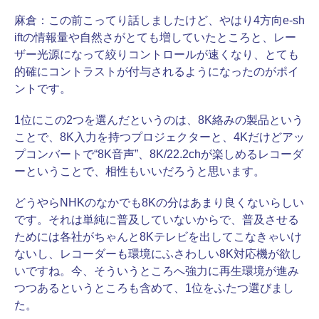
麻倉：
この前こってり話しましたけど、やはり4方向e-sh
iftの情報量や自然さがとても増していたところと、レー
ザー光源になって絞りコントロールが速くなり、とても
的確にコントラストが付与されるようになったのがポイ
ントです。
1位にこの2つを選んだというのは、8K絡みの製品という
ことで、8K入力を持つプロジェクターと、4Kだけどアッ
プコンバートで“8K音声”、8K/22.2chが楽しめるレコーダ
ーということで、相性もいいだろうと思います。
どうやらNHKのなかでも8Kの分はあまり良くないらしい
です。それは単純に普及していないからで、普及させる
ためには各社がちゃんと8Kテレビを出してこなきゃいけ
ないし、レコーダーも環境にふさわしい8K対応機が欲し
いですね。今、そういうところへ強力に再生環境が進み
つつあるというところも含めて、1位をふたつ選びまし
た。