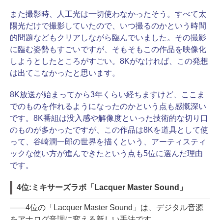
また撮影時、人工光は一切使わなかったそう。すべて太
陽光だけで撮影していたので、いつ撮るのかという時間
的問題などもクリアしながら臨んでいました。その撮影
に臨む姿勢もすごいですが、そもそもこの作品を映像化
しようとしたところがすごい。8Kがなければ、この発想
は出てこなかったと思います。
8K放送が始まってから3年くらい経ちますけど、ここま
でのものを作れるようになったのかという点も感慨深い
です。8K番組は没入感や解像度といった技術的な切り口
のものが多かったですが、この作品は8Kを道具として使
って、谷崎潤一郎の世界を描くという、アーティスティ
ックな使い方が進んできたという点も5位に選んだ理由
です。
4位:ミキサーズラボ「Lacquer Master Sound」
――4位の「Lacquer Master Sound」は、デジタル音源
をアナログ音調に変える新しい手法です。