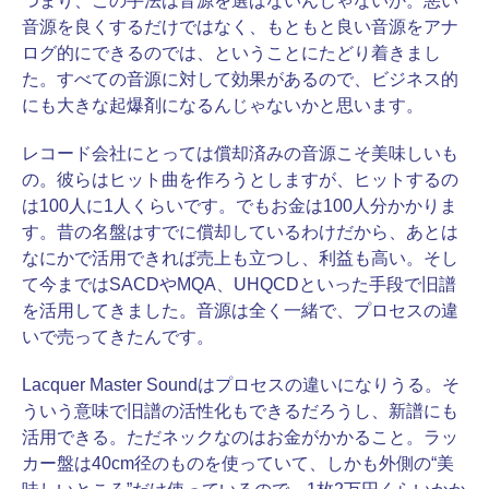
つまり、この手法は音源を選ばないんじゃないか。悪い
音源を良くするだけではなく、もともと良い音源をアナ
ログ的にできるのでは、ということにたどり着きまし
た。すべての音源に対して効果があるので、ビジネス的
にも大きな起爆剤になるんじゃないかと思います。
レコード会社にとっては償却済みの音源こそ美味しいも
の。彼らはヒット曲を作ろうとしますが、ヒットするの
は100人に1人くらいです。でもお金は100人分かかりま
す。昔の名盤はすでに償却しているわけだから、あとは
なにかで活用できれば売上も立つし、利益も高い。そし
て今まではSACDやMQA、UHQCDといった手段で旧譜
を活用してきました。音源は全く一緒で、プロセスの違
いで売ってきたんです。
Lacquer Master Soundはプロセスの違いになりうる。そ
ういう意味で旧譜の活性化もできるだろうし、新譜にも
活用できる。ただネックなのはお金がかかること。ラッ
カー盤は40cm径のものを使っていて、しかも外側の“美