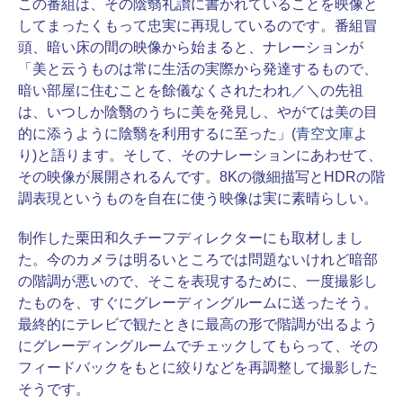
この番組は、その陰翳礼讃に書かれていることを映像と
してまったくもって忠実に再現しているのです。番組冒
頭、暗い床の間の映像から始まると、ナレーションが
「美と云うものは常に生活の実際から発達するもので、
暗い部屋に住むことを餘儀なくされたわれ／＼の先祖
は、いつしか陰翳のうちに美を発見し、やがては美の目
的に添うように陰翳を利用するに至った」(
青空文庫
よ
り)と語ります。そして、そのナレーションにあわせて、
その映像が展開されるんです。8Kの微細描写とHDRの階
調表現というものを自在に使う映像は実に素晴らしい。
制作した栗田和久チーフディレクターにも取材しまし
た。今のカメラは明るいところでは問題ないけれど暗部
の階調が悪いので、そこを表現するために、一度撮影し
たものを、すぐにグレーディングルームに送ったそう。
最終的にテレビで観たときに最高の形で階調が出るよう
にグレーディングルームでチェックしてもらって、その
フィードバックをもとに絞りなどを再調整して撮影した
そうです。