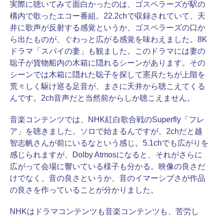
実際に聴いてみて面白かったのは、ゴスペラーズが駅の
構内で歌ったエコー番組。22.2chで収録されていて、天
井に歌声が反射する感覚というか、ゴスペラーズの口か
ら出たものが、ぐわっと広がる感覚を味わえました。8K
ドラマ「スパイの妻」も観ました。このドラマには妻の
聡子が貨物船内の木箱に隠れるシーンがあります。その
シーンでは木箱に隠れた聡子を探して憲兵たちが上階を
荒々しく駆け巡る足音が、まさに天井から聴こえてくる
んです。2ch音声だと当然前からしか聴こえません。
音楽コンテンツでは、NHK紅白歌合戦のSuperfly「フレ
ア」を聴きました。ソロで始まるんですが、2chだと越
智志帆さんが前にいるなという感じ。5.1chでも広がりを
感じられますが、Dolby Atmosになると、それがさらに
広がって会場に響いている様子も分かる。映像の良さだ
けでなく、音の良さというか、音のイマーシブさが作品
の良さを作っていることが分かりました。
NHKはドラマコンテンツも音楽コンテンツも、苦労し