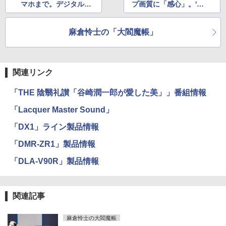
マホまで。デジタルト
プ画質に「感心」。'22
ップ10 前編
年TVチェック 前編
麻倉怜士の「大閻魔帳」
関連リンク
「THE 陰翳礼讃「谷崎潤一郎が愛した美」」番組情報
「Lacquer Master Sound」
「DX1」ライン製品情報
「DMR-ZR1」製品情報
「DLA-V90R」製品情報
関連記事
麻倉怜士の大閻魔帳