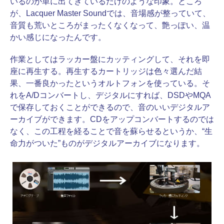
いるのが単に出てきているだけのような印象。ところ
が、Lacquer Master Soundでは、音場感が整っていて、
音質も荒いところがまったくなくなって、艶っぽい、温
かい感じになったんです。
作業としてはラッカー盤にカッティングして、それを即
座に再生する。再生するカートリッジは色々選んだ結
果、一番良かったというオルトフォンを使っている。そ
れをA/Dコンバートし、デジタルにすれば、DSDやMQA
で保存しておくことができるので、音のいいデジタルア
ーカイブができます。CDをアップコンバートするのでは
なく、この工程を経ることで音を蘇らせるというか、“生
命力がついた”ものがデジタルアーカイブになります。