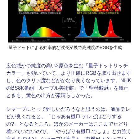
量子ドットによる効率的な波長変換で高純度のRGBを生成
広色域かつ純度の高い3原色を生む「量子ドットリッチ
カラー」も効いていて、より正確にRGBを取り出せます
し、色のクリア度などがかなり良くなっています。NHK
のBS8K番組「ルーブル美術館」で「聖母戴冠」を観た
ときも、黄色の出方が素晴らしかった。
シャープにとって難しいだろうなと思うのは、液晶テレ
ビが良くなると、「じゃあ有機ELテレビはどうする
の?」となるところ。ほかのメーカーはここまでたどり
着いていないので、「やっぱり有機ELでしょ」と力強く
言えますけど、シャープは液晶も、有機ELもやってい