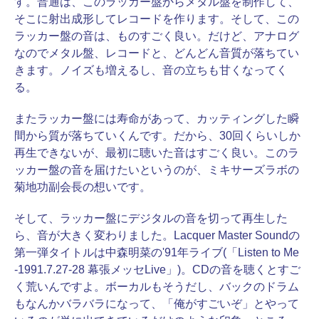
す。普通は、このラッカー盤からメタル盤を制作して、
そこに射出成形してレコードを作ります。そして、この
ラッカー盤の音は、ものすごく良い。だけど、アナログ
なのでメタル盤、レコードと、どんどん音質が落ちてい
きます。ノイズも増えるし、音の立ちも甘くなってく
る。
またラッカー盤には寿命があって、カッティングした瞬
間から質が落ちていくんです。だから、30回くらいしか
再生できないが、最初に聴いた音はすごく良い。このラ
ッカー盤の音を届けたいというのが、ミキサーズラボの
菊地功副会長の想いです。
そして、ラッカー盤にデジタルの音を切って再生した
ら、音が大きく変わりました。Lacquer Master Soundの
第一弾タイトルは中森明菜の'91年ライブ(「Listen to Me
-1991.7.27-28 幕張メッセLive」)。CDの音を聴くとすご
く荒いんですよ。ボーカルもそうだし、バックのドラム
もなんかバラバラになって、「俺がすごいぞ」とやって