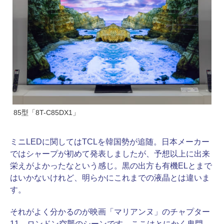
85型「8T-C85DX1」
ミニLEDに関してはTCLを韓国勢が追随。日本メーカー
ではシャープが初めて発表しましたが、予想以上に出来
栄えがよかったなという感じ。黒の出方も有機ELとまで
はいかないけれど、明らかにこれまでの液晶とは違いま
す。
それがよく分かるのが映画「マリアンヌ」のチャプター
11。ロンドン空襲のシーンです。ここはとにかく鬼門