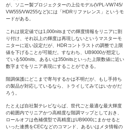
が、ソニー製プロジェクターの上位モデル(VPL-VW745/
VW555/VW255など)には「HDRリファレンス」というモ
ードがある。
これは規定値では1,000nitsまでの輝度情報をリニアに割
り付け、それ以上の輝度は再現しないというマスターモ
ニターに近い設定だが、HDRコントラストの調整で上限
値を下げることが可能だ。すなわち、UB9000が想定し
ている500nits、あるいは350nitsといった上限数値に近い
数字までをリニア表現にすることができる。
階調保護にどこまで寄与するかは不明だが、もし手持ち
の製品が対応しているなら、トライしてみてはいかがだ
ろう。
たとえば自社製テレビならば、世代ごと最適な最大輝度
の範囲内でリニアかつ高精度な階調マップとしておき、
ロールオフは色補償型で高精度はUB9000にまかせると
いった連携をCECなどのコマンド、あるいはメタ情報の