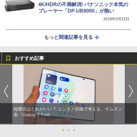
4K/HDRの不満解消! パナソニック本気の
プレーヤー「DP-UB9000」が熱い
2019年3月15日
もっと関連記事を見る
おすすめ記事
縦横比はどれがいい？ エンタメ目線で考える、サムスン
新「Galaxy Z Fold」
●
●
●