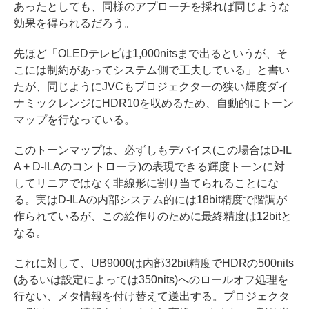
あったとしても、同様のアプローチを採れば同じような
効果を得られるだろう。
先ほど「OLEDテレビは1,000nitsまで出るというが、そ
こには制約があってシステム側で工夫している」と書い
たが、同じようにJVCもプロジェクターの狭い輝度ダイ
ナミックレンジにHDR10を収めるため、自動的にトーン
マップを行なっている。
このトーンマップは、必ずしもデバイス(この場合はD-IL
A + D-ILAのコントローラ)の表現できる輝度トーンに対
してリニアではなく非線形に割り当てられることにな
る。実はD-ILAの内部システム的には18bit精度で階調が
作られているが、この絵作りのために最終精度は12bitと
なる。
これに対して、UB9000は内部32bit精度でHDRの500nits
(あるいは設定によっては350nits)へのロールオフ処理を
行ない、メタ情報を付け替えて送出する。プロジェクタ