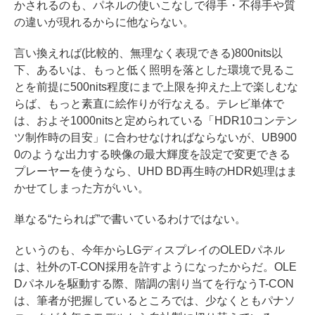
かされるのも、パネルの使いこなしで得手・不得手や質
の違いが現れるからに他ならない。
言い換えれば(比較的、無理なく表現できる)800nits以
下、あるいは、もっと低く照明を落とした環境で見るこ
とを前提に500nits程度にまで上限を抑えた上で楽しむな
らば、もっと素直に絵作りが行なえる。テレビ単体で
は、およそ1000nitsと定められている「HDR10コンテン
ツ制作時の目安」に合わせなければならないが、UB900
0のような出力する映像の最大輝度を設定で変更できる
プレーヤーを使うなら、UHD BD再生時のHDR処理はま
かせてしまった方がいい。
単なる“たられば”で書いているわけではない。
というのも、今年からLGディスプレイのOLEDパネル
は、社外のT-CON採用を許すようになったからだ。OLE
Dパネルを駆動する際、階調の割り当てを行なうT-CON
は、筆者が把握しているところでは、少なくともパナソ