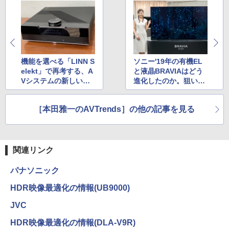
機能を選べる「LINN S
ソニー'19年の有機EL
elekt」で再考する、A
と液晶BRAVIAはどう
Vシステムの新しいカ
進化したのか。狙い目
タチ
機種は?
［本田雅一のAVTrends］の他の記事を見る
関連リンク
パナソニック
HDR映像最適化の情報(UB9000)
JVC
HDR映像最適化の情報(DLA-V9R)