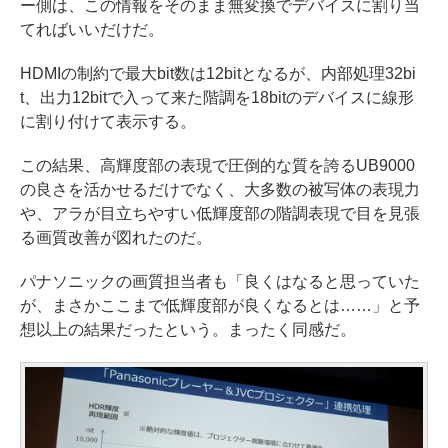
ー側は、この情報をそのまま無変換でデバイスに割り当
てればいいだけだ。
HDMIの制約で最大bit数は12bitとなるが、内部処理32bi
t、出力12bitで入って来た階調を18bitのデバイスに線形
に割り付けて表示する。
この結果、高輝度部の表現で圧倒的な質を誇るUB9000
の良さを活かせるだけでなく、大多数の被写体の表現力
や、アラが目立ちやすい低輝度部の階調表現で目を見張
る画質改善が図れたのだ。
パナソニックの画質担当者も「良くはなると思っていた
が、まさかここまで低輝度部が良くなるとは……」と予
想以上の結果だったという。まったく同感だ。