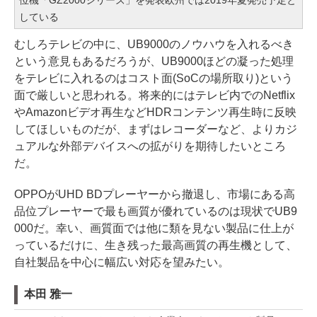
している
むしろテレビの中に、UB9000のノウハウを入れるべき
という意見もあるだろうが、UB9000ほどの凝った処理
をテレビに入れるのはコスト面(SoCの場所取り)という
面で厳しいと思われる。将来的にはテレビ内でのNetflix
やAmazonビデオ再生などHDRコンテンツ再生時に反映
してほしいものだが、まずはレコーダーなど、よりカジ
ュアルな外部デバイスへの拡がりを期待したいところ
だ。
OPPOがUHD BDプレーヤーから撤退し、市場にある高
品位プレーヤーで最も画質が優れているのは現状でUB9
000だ。幸い、画質面では他に類を見ない製品に仕上が
っているだけに、生き残った最高画質の再生機として、
自社製品を中心に幅広い対応を望みたい。
本田 雅一