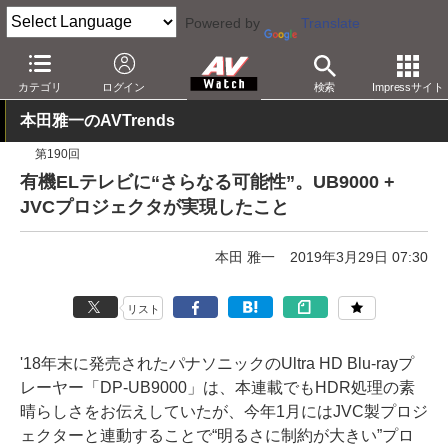
Powered by
Translate
AV Watch
製品
BD/DVDプレーヤー
パナソニック
カテゴリ
ログイン
検索
Impressサイト
本田雅一のAVTrends
第190回
有機ELテレビに“さらなる可能性”。UB9000 +
JVCプロジェクタが実現したこと
本田 雅一
2019年3月29日 07:30
リスト
'18年末に発売されたパナソニックのUltra HD Blu-rayプ
レーヤー「DP-UB9000」は、本連載でもHDR処理の素
晴らしさをお伝えしていたが、今年1月にはJVC製プロジ
ェクターと連動することで“明るさに制約が大きい”プロ