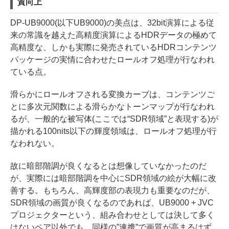
質向上
DP-UB9000(以下UB9000)の美点は、32bit演算による従
来の常識を越えた高精度演算によるHDRデータの極めて
高精度な、しかも実際に発売されているHDRコンテンツ
パッケージの実情に合わせたロールオフ処理が行なわれ
ている点。
滑らかにロールオフされる変換カーブは、コンテンツご
とに多次元関数による滑らかなトーンマップが行なわれ
るが、一般的な被写体(ここでは“SDR領域”と表現する)が
描かれる100nits以下の輝度領域は、ロールオフ処理が行
なわれない。
故に暗部階調が良くなるとは想像していなかったのだ
が、実際には暗部階調を中心にSDR領域の絵が大幅に改
善する。もちろん、高輝度部の表現力も重要なのだが、
SDR領域の画質が良くなるのであれば、UB9000 + JVC
プロジェクターという、組み合わせとしては決して多く
はないペア以外でも、同様の”連携”で画質が高まるはず