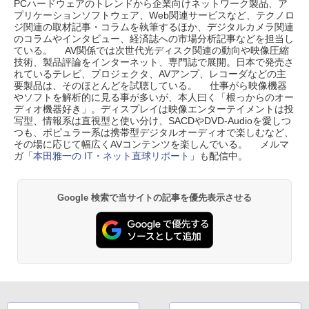
PCハードウェアのトレンドから企業向けネットワーク製品、ア
プリケーションソフトウェア、Web関連サービスなど、テクノロ
ジ関連の取材記事・コラムを執筆するほか、デジタルカメラ関連
のコラムやインタビュー、経済誌への市場分析記事などを担当し
ている。 AV関係では次世代光ディスク関連の動向や映像圧縮
技術、製品評論をインターネット、専門誌で展開。日本で発売さ
れているテレビ、プロジェクタ、AVアンプ、レコーダなどの主
要製品は、そのほとんどを試聴している。 仕事がら映像機器
やソフトを解析的に見る事が多いが、本人曰く「根っからのオー
ディオ機器好き」。ディスプレイは映像エンターテイメントは投
写型、情報系は直視型と使い分け、SACDやDVD-Audioを愛しつ
つも、ポピュラー系は携帯型デジタルオーディオで楽しむなど、
その場に応じて幅広くAVコンテンツを楽しんでいる。 メルマ
ガ「
本田雅一の IT・ネット直球リポート
」も配信中。
Google 検索で当サイトの記事を優先表示させる