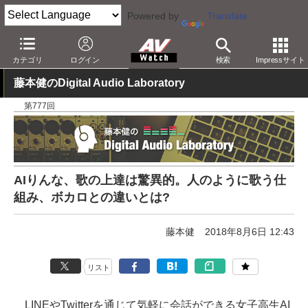
Powered by
Translate
AV Watch
製品
音楽制作
カテゴリ
ログイン
検索
Impressサイト
藤本健のDigital Audio Laboratory
第777回
AIりんな、歌の上達は驚異的。人のように歌う仕
組み、ボカロとの違いとは?
藤本健
2018年8月6日 12:43
リスト
LINEやTwitterを通じて気軽に会話ができる女子高生AI