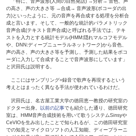
「特に、音声波形(人間の自然発話) →分析→ 音色、声
の高さ、声の大きさ等 →合成→ 音声波形(ボコーダの出
力)といったように、元の音声を再合成する処理を分析合
成と言います。そして、一般的な統計的パラメトリック
音声合成(テキスト音声合成)と呼ばれる手法では、テキ
ストを入力とする統計モデル(HMM:隠れマルコフモデル
や、DNN:ディープニューラルネットワーク)から音色、
声の高さ、声の大きさ等を予測し、予測した結果をボコ
ーダに入力して合成することで音声波形にしています」
と沢田氏は説明する。
ここにはサンプリング=録音で歌声を再現するという
考えとはまったく異なる手法が使われているわけだ。
沢田氏は、名古屋工業大学の徳田恵一教授の研究室の
ドクター出身。
以前の記事
でも紹介した通り、徳田研究
室は、HMM音声合成技術を用いて歌うシステムSinsyや
CeVIOを生み出したことで知られるが、この徳田研究室
での知見とマイクロソフトの人工知能、ディープラーニ