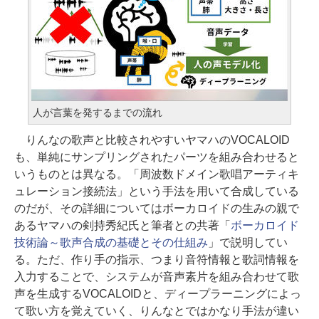
人が言葉を発するまでの流れ
りんなの歌声と比較されやすいヤマハのVOCALOID
も、単純にサンプリングされたパーツを組み合わせると
いうものとは異なる。「周波数ドメイン歌唱アーティキ
ュレーション接続法」という手法を用いて合成している
のだが、その詳細についてはボーカロイドの生みの親で
あるヤマハの剣持秀紀氏と筆者との共著「
ボーカロイド
技術論～歌声合成の基礎とその仕組み
」で説明してい
る。ただ、作り手の指示、つまり音符情報と歌詞情報を
入力することで、システムが音声素片を組み合わせて歌
声を生成するVOCALOIDと、ディープラーニングによっ
て歌い方を覚えていく、りんなとではかなり手法が違い