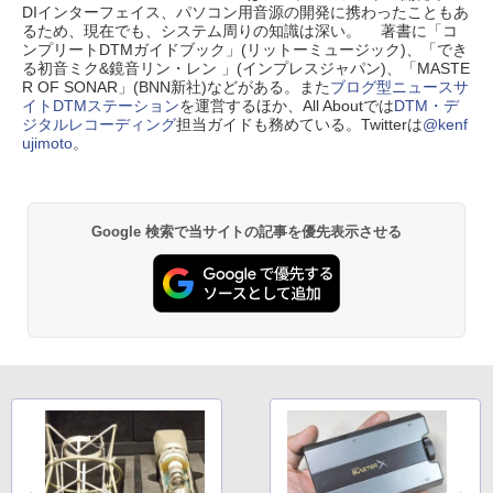
DIインターフェイス、パソコン用音源の開発に携わったこともあ
るため、現在でも、システム周りの知識は深い。 著書に「コ
ンプリートDTMガイドブック」(リットーミュージック)、「でき
る初音ミク&鏡音リン・レン 」(インプレスジャパン)、「MASTE
R OF SONAR」(BNN新社)などがある。また
ブログ型ニュースサ
イトDTMステーション
を運営するほか、All Aboutでは
DTM・デ
ジタルレコーディング
担当ガイドも務めている。Twitterは
@kenf
ujimoto
。
Google 検索で当サイトの記事を優先表示させる