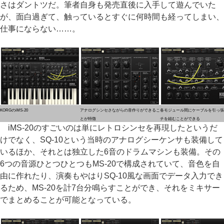
さはダントツだ。筆者自身も発売直後に入手して遊んでいた
が、面白過ぎて、触っているとすぐに何時間も経ってしまい、
仕事にならない……。
KORGのiMS-20
アナログシンセさながらの音作りができるこ
各モジュール間にケーブルを引っ張
とが特徴
チを組むことができる
iMS-20のすごいのは単にレトロシンセを再現したというだ
けでなく、SQ-10という当時のアナログシーケンサも装備して
いるほか、それとは独立した6音のドラムマシンも装備。その
6つの音源ひとつひとつもMS-20で構成されていて、音色を自
由に作れたり、演奏もやはりSQ-10風な画面でデータ入力でき
るため、MS-20を計7台分鳴らすことができ、それをミキサー
でまとめることが可能となっている。