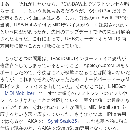
まあ、「それがしたいなら、PCのDAW上でソフトシンセを鳴
らせば……」という意見もあるだろうが、やはりiPadだけで
演奏するという面白さはある。なお、前出のminiSynth PROは
当初、USB Hubを介すとMIDIデバイスがうまく認識されない
という問題があったが、先日のアップデートでその問題は解消
されたようだ。これによって、USBのオーディオとMIDIを両
方同時に使うことが可能になっている。
もうひとつの問題は、iPadのMIDIインターフェイス規格が
複数存在してしまっているということ。AppleがCoreMIDIをサ
ポートしたので、今後はこれが標準になることは間違いないだ
ろうが、これまでそれがなかったため、サードパーティーがM
IDIインターフェイスを出していた。そのひとつは、LINE6の
「
MIDI Mobilizer
」で、すでに多くのソフトシンセのアプリや
シーケンサなどがこれに対応している。完全に独自の規格とな
っていたため、それぞれのアプリが個別にMIDI Mobilizerに対
応するという形で広まっていった。もうひとつは、iPhone用
ではあるが、AKAIの「
SynthStatio25
」。これも基本的に独自
仕様で現在のところAKAIのSynthStion専用となっている。