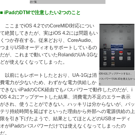
の一覧
■ iPadのDTMで注意したい2つのこと
ここまでiOS 4.2でのCoreMIDI対応につい
て絶賛してきたが、実はiOS 4.2には問題もい
くつか存在する。従来どおり、CoreAudio、
つまりUSBオーディオもサポートしているの
だが、これまで動いていたRolandのUA-1Gな
どが使えなくなってしまった。
iOS 4.2にアップデートすると、
以前にもレポートしたとおり、UA-1Gは消
バスパワーでUA-1Gを使えなかっ
費電力が少ないため、わずかな電力供給しか
た
できないiPadのCCK経由でもバスパワーで動作したのだが、i
OS 4.2にアップデートした結果、消費電力不足のエラー表示
がされ、使うことができない。ハッキリは分からないが、バッ
テリ持続時間を延ばすといった理由から外部への電源供給の上
限を引き下げたようで、結果としてほとんどのUSBオーディ
オがiPadのバスパワーだけでは使えなくなってしまったの
だ。