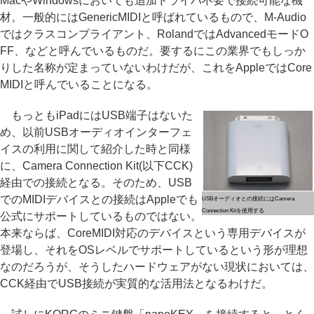
MacやWindowsにおいても追加ドライバ不要で接続可能な機
材。一般的にはGenericMIDIと呼ばれているもので、M-Audio
ではクラスコンプライアント、RolandではAdvancedモードO
FF、などと呼んでいるものだ。要するにこの業界でもしっか
りした名称が定まっていないわけだが、これをAppleではCore
MIDIと呼んでいることになる。
もっともiPadにはUSB端子はないた
め、以前USBオーディオインターフェ
イスの利用に関して紹介した時と同様
に、Camera Connection Kit(以下CCK)
経由での接続となる。そのため、USB
でのMIDIデバイスとの接続はAppleでも
USBオーディオとの接続にはCamera
Connection Kitを使用する
公式にサポートしているものではない。
本来ならば、CoreMIDI対応のデバイスという専用デバイスが
登場し、それをOSレベルでサポートしているという形が理想
なのだろうが、そうしたハードウェアがない現状においては、
CCK経由でUSB接続が実質的な活用法となるわけだ。