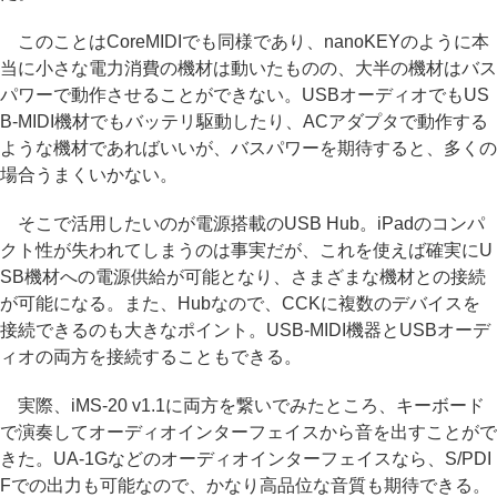
このことはCoreMIDIでも同様であり、nanoKEYのように本
当に小さな電力消費の機材は動いたものの、大半の機材はバス
パワーで動作させることができない。USBオーディオでもUS
B-MIDI機材でもバッテリ駆動したり、ACアダプタで動作する
ような機材であればいいが、バスパワーを期待すると、多くの
場合うまくいかない。
そこで活用したいのが電源搭載のUSB Hub。iPadのコンパ
クト性が失われてしまうのは事実だが、これを使えば確実にU
SB機材への電源供給が可能となり、さまざまな機材との接続
が可能になる。また、Hubなので、CCKに複数のデバイスを
接続できるのも大きなポイント。USB-MIDI機器とUSBオーデ
ィオの両方を接続することもできる。
実際、iMS-20 v1.1に両方を繋いでみたところ、キーボード
で演奏してオーディオインターフェイスから音を出すことがで
きた。UA-1Gなどのオーディオインターフェイスなら、S/PDI
Fでの出力も可能なので、かなり高品位な音質も期待できる。