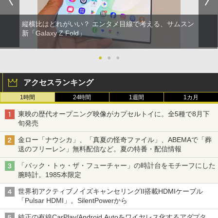
縦横比はどれがいい？ エンタメ目線で考える、サムスン
新「Galaxy Z Fold」
●
●
●
アクセスランキング
1時間
24時間
1週間
1カ月
東映の歴代オープニング映像がカプセルトイに。全5種で8月下
旬発売
金ロー「ナウシカ」、「真夏の怪奇ファイル」、ABEMAで「葬
送のフリーレン」無料配信など。夏の特番・配信情報
「バック・トゥ・ザ・フューチャー」の時計台をモチーフにした
腕時計。1985本限定
世界初アクティブノイズキャンセリングII搭載HDMIケーブル
「Pulsar HDMI」。SilentPowerから
純正の有線CarPlay/Android Autoをワイヤレス化するアダプタ