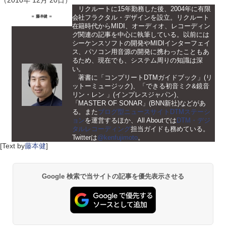
（2010年 12月 20日）
リクルートに15年勤務した後、2004年に有限
会社フラクタル・デザインを設立。リクルート
＝ 藤本健 ＝
在籍時代からMIDI、オーディオ、レコーディン
グ関連の記事を中心に執筆している。以前には
シーケンスソフトの開発やMIDIインターフェイ
ス、パソコン用音源の開発に携わったこともあ
るため、現在でも、システム周りの知識は深
い。
著書に「コンプリートDTMガイドブック」(リ
ットーミュージック)、「できる初音ミク&鏡音
リン・レン 」(インプレスジャパン)、
「MASTER OF SONAR」(BNN新社)などがあ
る。また
ブログ型ニュースサイトDTMステーシ
ョン
を運営するほか、All Aboutでは
DTM・デジ
タルレコーディング
担当ガイドも務めている。
Twitterは
@kenfujimoto
。
[Text by
藤本健
]
Google 検索で当サイトの記事を優先表示させる