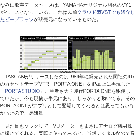
なみに歌声データベースは、YAMAHAオリジナル開発のVY1
がベースとなっている。これは以前
クラウド型VSTでも紹介し
たビープラッツ
が販売元になっているものだ。
iVOCALOID VY1
TASCAMがリリースしたのは1984年に発売された同社の4Tr
のカセットテープMTR「PORTA ONE」をiPad上に再現した
「
PORTASTUDIO
」。筆者も大学時代PORTA ONEを駆使し
ていたが、今も現物が手元にあり、しっかりと動いてる。その
PORTA ONEがアプリとして登場してくれるとは思ってもいな
かったので、感無量。
見た目もソックリで、VUメーターもまさにアナログ機材風
に振れてくれる。実際に使ってみると、当然デジタルなので音