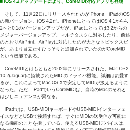
■ iOS 4.2アップデートにより、CoreMIDI対応アプリも登場
そして、11月22日にリリースされたのがiPhone、iPadのOS
の新バージョン、iOS 4.2だ。iPhoneにとってはiOS 4.1から4.
2へと0.1のバージョンアップだが、iPadにとっては3.2からの
メジャーバージョンアップ。マルチタスクに対応したり、前述
のとおりAirPrint、AirPlayに対応したのが大きなトピックスだ
が、あまり目立たずひっそりと追加されていたのがCoreMIDI
という機能である。
CoreMIDIとはもともと2002年にリリースされた、Mac OSX
10.2(Jaguar)に搭載されたMIDIのドライバ機能。詳細は割愛す
るが、これによってMac OS Xで安定してMIDIが扱えるように
なった。ただ、iPadでいうCoreMIDIは、当時のMacのそれと
は少しニュアンスが異なる。
iPadでは、USB-MIDIキーボードやUSB-MIDIインターフェ
イスなどとUSBで接続すれば、すぐにMIDIの送受信が可能に
なる機能のことを指している。使えるUSB-MIDIデバイスは、