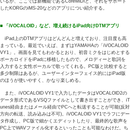
いるが、ここでは新機能であるCoreMIDIと、それをサポート
したKORGのiMS-20などのアプリについ紹介する。
■ 「iVOCALOID」など、増え続けるiPad向けDTMアプリ
iPad上のDTMアプリはどんどんと増えており、注目度も高
まっている。最近でいえば、まずはYAMAHAの「iVOCALOID
VY1」。画面を見てもわかるとおり、初音ミクをはじめとする
ボーカロイドをiPadに移植したもので、メロディーと歌詞を
入力すると女性ボーカルで歌ってくれる。PC版と比較すると
多少制限はあるが、ユーザーインターフェイス的にはiPad版
のほうが使いやすく、かなり楽しめる。
また、iVOCALOID VY1で入力したデータはVOCALOID2の
データ形式であるVSQファイルとして書き出すことができ、iT
unes経由またはメール経由でPCへと転送することが可能(反対
方向の転送、読み込みは不可)。iVOCALOID VY1でラフにデー
タ作成し、PC版で細かくエディットしたり、最終的な歌声を
PC上でWAVファイル化するといったことも可能なわけだ。ち