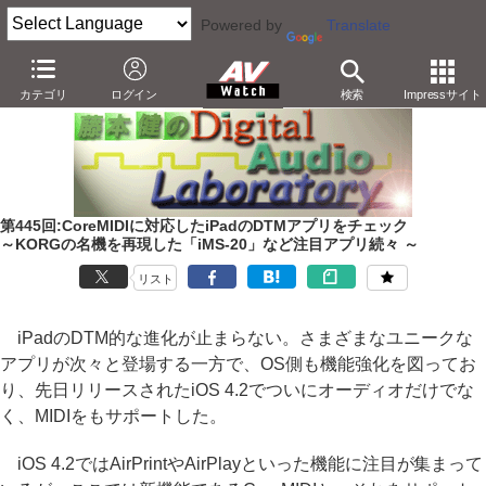
Powered by
Translate
AV Watch
製品
アプリ/ソフトウェア
カテゴリ
ログイン
検索
Impressサイト
第445回:CoreMIDIに対応したiPadのDTMアプリをチェック
～KORGの名機を再現した「iMS-20」など注目アプリ続々 ～
リスト
iPadのDTM的な進化が止まらない。さまざまなユニークな
アプリが次々と登場する一方で、OS側も機能強化を図ってお
り、先日リリースされたiOS 4.2でついにオーディオだけでな
く、MIDIをもサポートした。
iOS 4.2ではAirPrintやAirPlayといった機能に注目が集まって