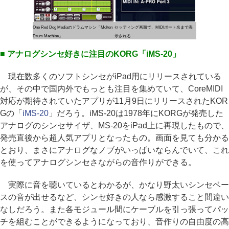
One Red Dog Mediaのドラムマシン「Molten
セッティング画面で、MIDIポート名まで表
Drum Machine」
示される
■ アナログシンセ好きに注目のKORG「iMS-20」
現在数多くのソフトシンセがiPad用にリリースされている
が、その中で国内外でもっとも注目を集めていて、CoreMIDI
対応が期待されていたアプリが11月9日にリリースされたKOR
Gの「
iMS-20
」だろう。iMS-20は1978年にKORGが発売した
アナログのシンセサイザ、MS-20をiPad上に再現したもので、
発売直後から超人気アプリとなったもの。画面を見ても分かる
とおり、まさにアナログなノブがいっぱいならんでいて、これ
を使ってアナログシンセさながらの音作りができる。
実際に音を聴いているとわかるが、かなり野太いシンセベー
スの音が出せるなど、シンセ好きの人なら感激すること間違い
なしだろう。また各モジュール間にケーブルを引っ張ってパッ
チを組むことができるようになっており、音作りの自由度の高