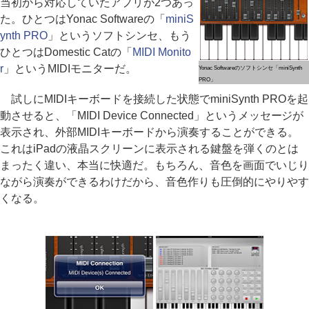
当初から対応していたアプリが2つあっ
た。ひとつはYonac Softwareの「
miniS
ynth PRO
」というソフトシンセ、もう
ひとつはDomestic Catの「
MIDI Monito
r
」というMIDIモニターだ。
Yonac Softwareのソフトシンセ「miniSynth
PRO」
試しにMIDIキーボードを接続した状態でminiSynth PROを起
動させると、「MIDI Device Connected」というメッセージが
表示され、外部MIDIキーボードから演奏することができる。
これはiPadの液晶スクリーンに表示される鍵盤を弾くのとは
まったく違い、本当に快適だ。もちろん、音色を画面でいじり
ながら演奏ができるわけだから、音色作りも圧倒的にやりやす
くなる。