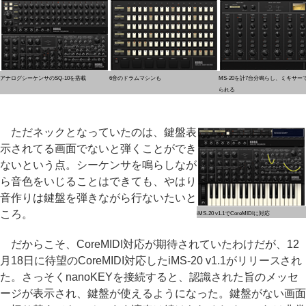
アナログシーケンサのSQ-10を搭載
6音のドラムマシンも
MS-20を計7台分鳴らし、ミキサー
られる
ただネックとなっていたのは、鍵盤表
示されてる画面でないと弾くことができ
ないという点。シーケンサを鳴らしなが
ら音色をいじることはできても、やはり
音作りは鍵盤を弾きながら行ないたいと
ころ。
iMS-20 v1.1でCoreMIDIに対応
だからこそ、CoreMIDI対応が期待されていたわけだが、12
月18日に待望のCoreMIDI対応したiMS-20 v1.1がリリースされ
た。さっそくnanoKEYを接続すると、認識された旨のメッセ
ージが表示され、鍵盤が使えるようになった。鍵盤がない画面