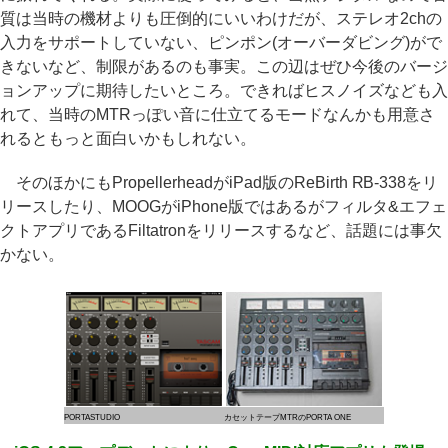
質は当時の機材よりも圧倒的にいいわけだが、ステレオ2chの
入力をサポートしていない、ピンポン(オーバーダビング)がで
きないなど、制限があるのも事実。この辺はぜひ今後のバージ
ョンアップに期待したいところ。できればヒスノイズなども入
れて、当時のMTRっぽい音に仕立てるモードなんかも用意さ
れるともっと面白いかもしれない。
そのほかにもPropellerheadがiPad版のReBirth RB-338をリ
リースしたり、MOOGがiPhone版ではあるがフィルタ&エフェ
クトアプリであるFiltatronをリリースするなど、話題には事欠
かない。
PORTASTUDIO
カセットテープMTRのPORTA ONE