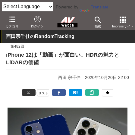
Powered by
Translate
AV Watch
製品
スマートフォン
iPhone
カテゴリ
ログイン
検索
Impressサイト
西田宗千佳のRandomTracking
第482回
iPhone 12は「動画」が面白い。HDRの魅力と
LiDARの価値
西田 宗千佳
2020年10月20日 22:00
リスト