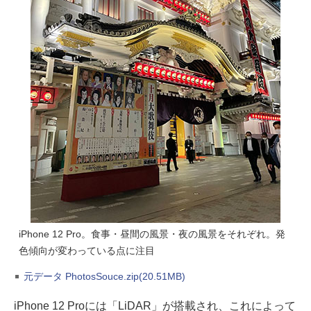
iPhone 12 Pro。食事・昼間の風景・夜の風景をそれぞれ。発
色傾向が変わっている点に注目
元データ PhotosSouce.zip(20.51MB)
iPhone 12 Proには「LiDAR」が搭載され、これによって