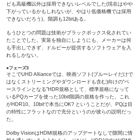
ビも高級機以外は採用できないレベルでした(現在はやや
下がっているかもしれないが、やはり低価格機では採用
できないだろう)。階調も12bitある。
もうひとつの問題は技術がブラックボックス化されてい
たことでした。実装を独自にしようにも、メーカーは何
も手出しできず、ドルビーが提供するソフトウェアを入
れるしかない。
フェーズ3
そこでUHD Allianceでは、映画ソフト(ブルーレイだけで
はなくストリーミングやダウンロードも含む)向けの“ベ
ースラインとなる”HDR規格として、標準規格になって
いるPQカーブを使った10bit階調の規格を作った。これ
がHDR10。10bitで本当にOK? ということだが、PQは目
の特性にフラットなので充分というのが彼らの説明だっ
た。
Dolby VisionはHDMI規格のアップデートなしで隙間に情