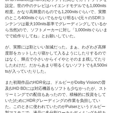
設定。世の中のテレビはハイエンドモデルでも1,000nits
程度。かなり高輝度のものでも1,200nitsぐらいで、実際
のところ400nitsぐらいでもかなり明るい(元々のSDRコ
ンテンツは最大100nits基準でグレーディングしているか
ら当然)ので、ソフトメーカーに対し「1,000nitsぐらいま
でで絵作りしてね」とお願いしていた。
が、実際には割といい加減だった。まぁ、わざわざ高輝
度部をカットしたり寝かして入るようにしたりするので
はなく、輝点で小さいからイイやとそのまま残してたり
したわけだ。だからあまり明るくないソフトでも8,500ni
tsが入っていたりした。
また初期作品のHDR化は、ドルビーがDolby Visionの普
及(UHD BDには対応機器もソフトも少なかったが、スト
リーミングでの配信もあったので、積極的に投資をして
いた)ためにHDRグレーディングの作業を負担してい
た。このときに使われていたのがPulserというドルビー
製マスモニで、液晶に多分割ローカルディミングを組み