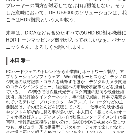
プレーヤーの両方が対応してなければ機能しない。そう
した意味において、DP-UB9000のソリューションは、我
こそはHDR難民という人を救う。
来年は、DIGAなども含めたすべてのUHD BD対応機器に
HDRトーンマッピング機能が入って欲しいなぁ。パナソ
ニックさん、よろしくお願いします。
本田 雅一
PCハードウェアのトレンドから企業向けネットワーク製品、ア
プリケーションソフトウェア、Web関連サービスなど、テクノロ
ジ関連の取材記事・コラムを執筆するほか、デジタルカメラ関連
のコラムやインタビュー、経済誌への市場分析記事などを担当し
ている。 AV関係では次世代光ディスク関連の動向や映像圧縮
技術、製品評論をインターネット、専門誌で展開。日本で発売さ
れているテレビ、プロジェクタ、AVアンプ、レコーダなどの主
要製品は、そのほとんどを試聴している。 仕事がら映像機器
やソフトを解析的に見る事が多いが、本人曰く「根っからのオー
ディオ機器好き」。ディスプレイは映像エンターテイメントは投
写型、情報系は直視型と使い分け、SACDやDVD-Audioを愛しつ
つも、ポピュラー系は携帯型デジタルオーディオで楽しむなど、
その場に応じて幅広くAVコンテンツを楽しんでいる。 メルマ