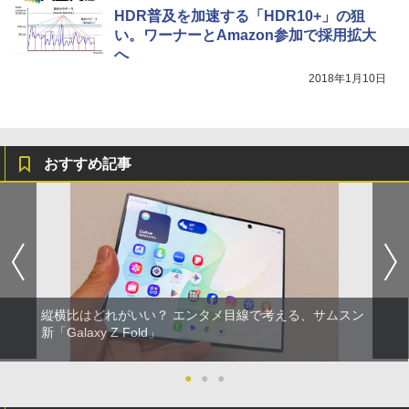
HDR普及を加速する「HDR10+」の狙
い。ワーナーとAmazon参加で採用拡大
へ
2018年1月10日
おすすめ記事
縦横比はどれがいい？ エンタメ目線で考える、サムスン
新「Galaxy Z Fold」
●
●
●