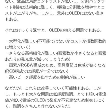
ない。液晶は局所コントラストが低いし、分割バックラ
イト制御は技術的に難しく、極端に分割数を増やすとコ
ストが上がりがち。しかし、意外にOLEDにはない良さ
もある。
それはひっくり返すと、OLEDの抱える問題でもある。
・大型化が難しい(不可能ではないがコストが指数関数的
に増えていく)
・さらなる高精細化が難しい(画素数が小さくなると画素
あたりの発光量が減ってしまうため)
・画素がRGBW構成のため、高輝度部は色域が狭くなる
(RGB構成では輝度が十分ではない)
・高いピーク輝度を出すための制約が厳しい
などだが、これらは改善していく可能性もある。しか
し、もっとも大きな問題は低輝度階調。とても暗い(電流
値が低い)領域のOLEDは発光が不安定なため制御しにく
く、階調をきちんと作れないからだ。