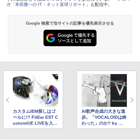
ガ「
本田雅一の IT・ネット直球リポート
」も配信中。
Google 検索で当サイトの記事を優先表示させる
カスタムIEM探しはゴ
AI歌声合成の大きな進
ールに!? FitEar EST C
歩。「VOCALOIDは終
ustom/UE LIVEを入手
わった」のか? by 藤
by 野村ケンジ
本 健