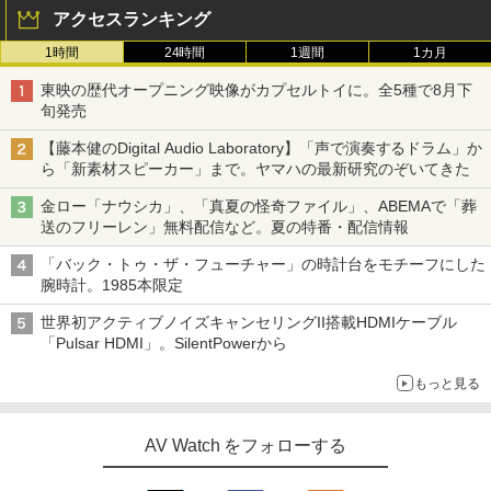
アクセスランキング
1時間
24時間
1週間
1カ月
東映の歴代オープニング映像がカプセルトイに。全5種で8月下
旬発売
【藤本健のDigital Audio Laboratory】「声で演奏するドラム」か
ら「新素材スピーカー」まで。ヤマハの最新研究のぞいてきた
金ロー「ナウシカ」、「真夏の怪奇ファイル」、ABEMAで「葬
送のフリーレン」無料配信など。夏の特番・配信情報
「バック・トゥ・ザ・フューチャー」の時計台をモチーフにした
腕時計。1985本限定
世界初アクティブノイズキャンセリングII搭載HDMIケーブル
「Pulsar HDMI」。SilentPowerから
もっと見る
AV Watch をフォローする