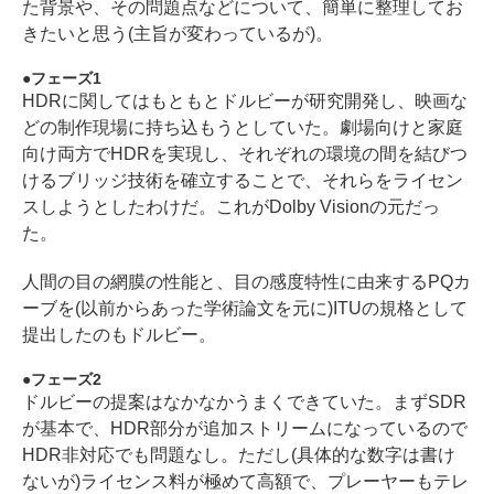
た背景や、その問題点などについて、簡単に整理してお
きたいと思う(主旨が変わっているが)。
フェーズ1
HDRに関してはもともとドルビーが研究開発し、映画な
どの制作現場に持ち込もうとしていた。劇場向けと家庭
向け両方でHDRを実現し、それぞれの環境の間を結びつ
けるブリッジ技術を確立することで、それらをライセン
スしようとしたわけだ。これがDolby Visionの元だっ
た。
人間の目の網膜の性能と、目の感度特性に由来するPQカ
ーブを(以前からあった学術論文を元に)ITUの規格として
提出したのもドルビー。
フェーズ2
ドルビーの提案はなかなかうまくできていた。まずSDR
が基本で、HDR部分が追加ストリームになっているので
HDR非対応でも問題なし。ただし(具体的な数字は書け
ないが)ライセンス料が極めて高額で、プレーヤーもテレ