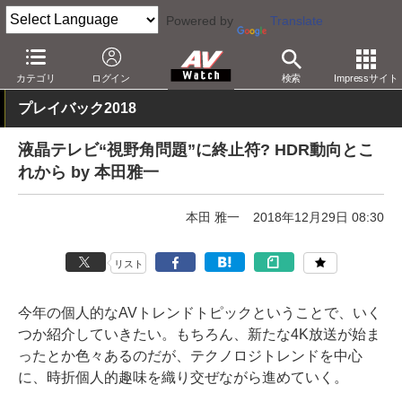
Powered by
Translate
AV Watch
製品
テレビ
4K
カテゴリ
ログイン
検索
Impressサイト
プレイバック2018
液晶テレビ“視野角問題”に終止符? HDR動向とこ
れから by 本田雅一
本田 雅一
2018年12月29日 08:30
リスト
今年の個人的なAVトレンドトピックということで、いく
つか紹介していきたい。もちろん、新たな4K放送が始ま
ったとか色々あるのだが、テクノロジトレンドを中心
に、時折個人的趣味を織り交ぜながら進めていく。