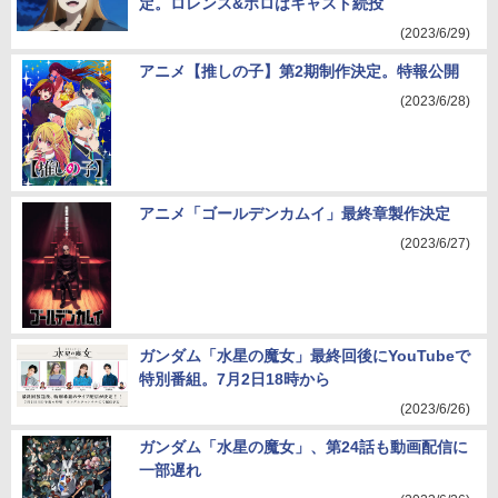
定。ロレンス&ホロはキャスト続投
(2023/6/29)
アニメ【推しの子】第2期制作決定。特報公開
(2023/6/28)
アニメ「ゴールデンカムイ」最終章製作決定
(2023/6/27)
ガンダム「水星の魔女」最終回後にYouTubeで
特別番組。7月2日18時から
(2023/6/26)
ガンダム「水星の魔女」、第24話も動画配信に
一部遅れ