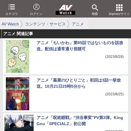
カテゴリ
ログイン
検索
Impressサイト
AV Watch
コンテンツ・サービス
アニメ
アニメ 関連記事
アニメ「ちいかわ」第95話ではないものを誤放
送。配信は通常通り視聴可
(2023/8/29)
アニメ「薬屋のひとりごと」初回は3話一挙放
送。10月21日25時5分から
(2023/8/25)
アニメ「呪術廻戦」“渋谷事変”PV第3弾。King
Gnu「SPECIALZ」初公開