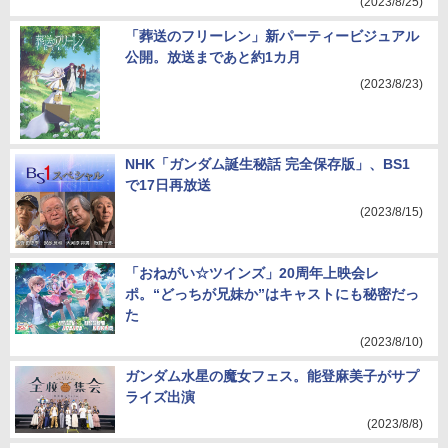
(2023/8/25)
「葬送のフリーレン」新パーティービジュアル
公開。放送まであと約1カ月
(2023/8/23)
NHK「ガンダム誕生秘話 完全保存版」、BS1
で17日再放送
(2023/8/15)
「おねがい☆ツインズ」20周年上映会レ
ポ。“どっちが兄妹か”はキャストにも秘密だっ
た
(2023/8/10)
ガンダム水星の魔女フェス。能登麻美子がサプ
ライズ出演
(2023/8/8)