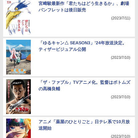
宮﨑駿最新作「君たちはどう生きるか」、劇場
パンフレットは後日販売
(2023/7/11)
「ゆるキャン△ SEASON3」’24年放送決定。
ティザービジュアル公開
(2023/7/10)
「ザ・ファブル」TVアニメ化。監督はボトムズ
の髙橋良輔
(2023/7/10)
アニメ「薬屋のひとりごと」日テレ系で10月放
送開始
(2023/7/10)