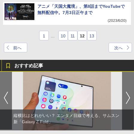
アニメ「天国大魔境」、第8話までYouTubeで
無料配信中。7月3日正午まで
(2023/6/20)
1
…
10
11
12
13
前へ
次へ
おすすめ記事
縦横比はどれがいい？ エンタメ目線で考える、サムスン
新「Galaxy Z Fold」