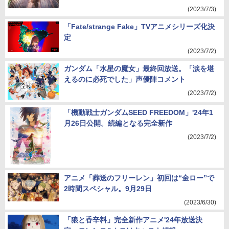
(2023/7/3)
「Fate/strange Fake」TVアニメシリーズ化決
定
(2023/7/2)
ガンダム「水星の魔女」最終回放送。「涙を堪
えるのに必死でした」声優陣コメント
(2023/7/2)
「機動戦士ガンダムSEED FREEDOM」'24年1
月26日公開。続編となる完全新作
(2023/7/2)
アニメ「葬送のフリーレン」初回は“金ロー”で
2時間スペシャル。9月29日
(2023/6/30)
「狼と香辛料」完全新作アニメ'24年放送決