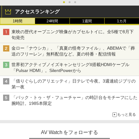
●
●
●
アクセスランキング
1時間
24時間
1週間
1カ月
東映の歴代オープニング映像がカプセルトイに。全5種で8月下
旬発売
金ロー「ナウシカ」、「真夏の怪奇ファイル」、ABEMAで「葬
送のフリーレン」無料配信など。夏の特番・配信情報
世界初アクティブノイズキャンセリングII搭載HDMIケーブル
「Pulsar HDMI」。SilentPowerから
「借りぐらしのアリエッティ」日テレで今夜。3週連続ジブリの
第一夜
「バック・トゥ・ザ・フューチャー」の時計台をモチーフにした
腕時計。1985本限定
もっと見る
AV Watch をフォローする