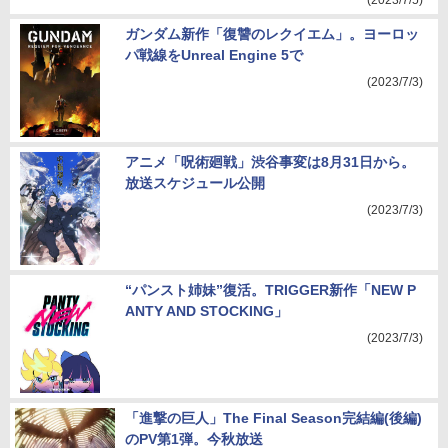
(2023/7/5)
ガンダム新作「復讐のレクイエム」。ヨーロッ
パ戦線をUnreal Engine 5で
(2023/7/3)
アニメ「呪術廻戦」渋谷事変は8月31日から。
放送スケジュール公開
(2023/7/3)
“パンスト姉妹”復活。TRIGGER新作「NEW P
ANTY AND STOCKING」
(2023/7/3)
「進撃の巨人」The Final Season完結編(後編)
のPV第1弾。今秋放送