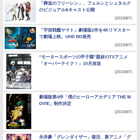
「葬送のフリーレン」、フェルンとシュタルク
のビジュアル&キャスト公開
(2023/8/7)
「宇宙戦艦ヤマト」劇場版2作を4Kリマスター
で劇場上映。UHD BD発売
(2023/8/7)
“モータースポーツの甲子園”題材のTVアニメ
「オーバーテイク！」10月放送
(2023/8/7)
劇場版第4作「僕のヒーローアカデミア THE M
OVIE」制作決定
(2023/8/7)
永井豪「グレンダイザー」復活、新アニメ「グ