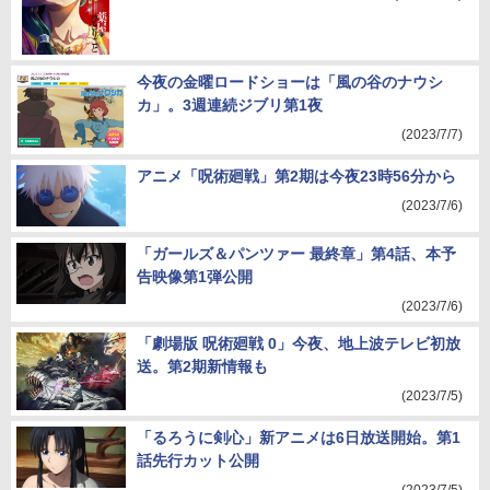
今夜の金曜ロードショーは「風の谷のナウシ
カ」。3週連続ジブリ第1夜
(2023/7/7)
アニメ「呪術廻戦」第2期は今夜23時56分から
(2023/7/6)
「ガールズ＆パンツァー 最終章」第4話、本予
告映像第1弾公開
(2023/7/6)
「劇場版 呪術廻戦 0」今夜、地上波テレビ初放
送。第2期新情報も
(2023/7/5)
「るろうに剣心」新アニメは6日放送開始。第1
話先行カット公開