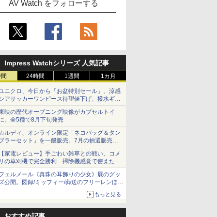
AV Watch をフォローする
Impress Watchシリーズ 人気記事
時間
24時間
1週間
1カ月
ユニクロ、今日から「お盆特別セール」。涼感
シアサッカーワンピース待望値下げ、撥水ギア
ショーツは1990円に
東映の歴代オープニング映像がカプセルトイ
に。全5種で8月下旬発売
カルディ、オンライン限定「ネコバッグ＆タン
ブラーセット」を一般販売。7月の抽選販売の
当選無効分
【家電レビュー】手ごわい雑草との戦い、コメ
リの草刈機で完全勝利 掃除機感覚で使えた
フェルメール《真珠の耳飾りの少女》展のグッ
ズ公開。図録/ミッフィー/葬送のフリーレンほ
か、注目ブランドコラボが実現
もっと見る
おすすめ記事