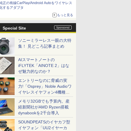
純正の有線CarPlay/Android Autoをワイヤレス
化するアダプタ
もっと見る
Special Site
ソニーミラーレス一眼の大特
集！ 見どころ記事まとめ
AIスマートノートの
iFLYTEK「AINOTE 2」はな
ぜ魅力的なのか？
エントリーなのに脅威の実
力!「Osprey」Noble Audioワ
イヤレスイヤフォン4機種を
一気に聴く
メモリ32GBでも予算内。産
経新聞社がAMD Ryzen搭載
dynabookを2千台導入
SOUNDPEATSのイヤカフ型
イヤフォン「UU2イヤーカ