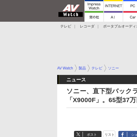
テレビ
レコーダ
ポータブルオーディ
スマートスピーカー
デジカメ
プロジ
AV Watch
製品
テレビ
ソニー
ニュース
ソニー、直下型バックラ
「X9000F」。65型37
ポスト
リスト
シ