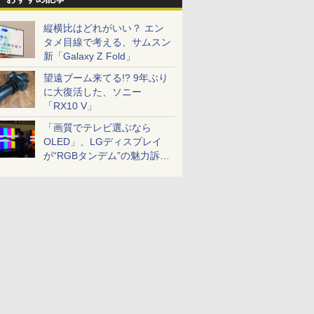
縦横比はどれがいい？ エン
タメ目線で考える、サムスン
新「Galaxy Z Fold」
望遠ブーム来てる!? 9年ぶり
に大復活した、ソニー
「RX10 V」
「画質でテレビ選ぶなら
OLED」、LGディスプレイ
が“RGBタンデム”の魅力訴
求。液晶とのガチ比較も