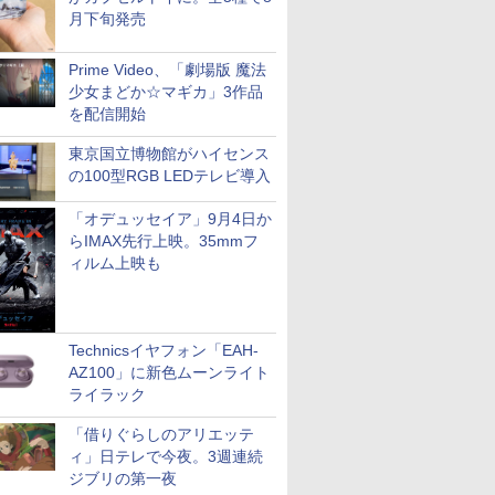
月下旬発売
Prime Video、「劇場版 魔法
少女まどか☆マギカ」3作品
を配信開始
東京国立博物館がハイセンス
の100型RGB LEDテレビ導入
「オデュッセイア」9月4日か
らIMAX先行上映。35mmフ
ィルム上映も
Technicsイヤフォン「EAH-
AZ100」に新色ムーンライト
ライラック
「借りぐらしのアリエッテ
ィ」日テレで今夜。3週連続
ジブリの第一夜