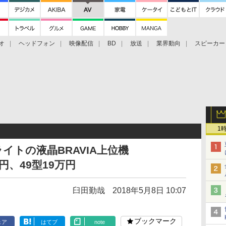
オ
ヘッドフォン
映像配信
BD
放送
業界動向
スピーカー
ェクタ
PS4
BDプレーヤー
映像配信
BD
1
イトの液晶BRAVIA上位機
万円、49型19万円
臼田勤哉
2018年5月8日 10:07
ブックマーク
ェア
はてブ
note