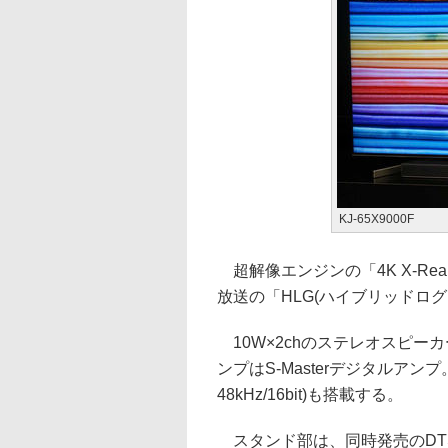
KJ-65X9000F
超解像エンジンの「4K X-Real
放送の「HLG(ハイブリッドログガ
10W×2chのステレオスピー
ンプはS-Masterデジタルアンプ
48kHz/16bit)も搭載する。
スタンド部は、同時発売のDTS:X/