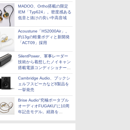
MADOO、Ortho搭載の限定
IEM「Typ624」。密度感ある
低音と抜けの良い中高音域
Acoustune「HS2000Air」。
約13gの軽量ボディと新開発
「ACT09」採用
SilentPower、軍事レーダー
技術から着想したノイキャン
搭載電源コンディショナー
「AC iPurifier2」
Cambridge Audio、ブックシ
ェルフスピーカなど8製品を
一挙発売
Brise Audio“究極ポータブル
オーディオFUGAKU”に10周
年記念モデル。経路を
NISHIKIで統一。400万円