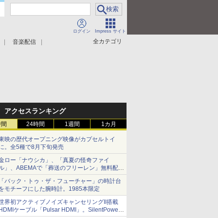
ログイン
Impress サイト
全カテゴリ
音楽配信
アクセスランキング
時間
24時間
1週間
1カ月
東映の歴代オープニング映像がカプセルトイ
に。全5種で8月下旬発売
金ロー「ナウシカ」、「真夏の怪奇ファイ
ル」、ABEMAで「葬送のフリーレン」無料配信
など。夏の特番・配信情報
「バック・トゥ・ザ・フューチャー」の時計台
をモチーフにした腕時計。1985本限定
世界初アクティブノイズキャンセリングII搭載
HDMIケーブル「Pulsar HDMI」。SilentPower
から