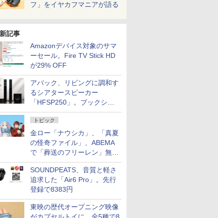
フ」をイヤカフマニアが語る
新記事
Amazonデバイス対象のサマ
ーセール。Fire TV Stick HD
が29% OFF
アバック、リビングに調和す
るシアタースピーカー
「HFSP250」。ブックシェ
ルフはペア3万円以下
トピック
金ロー「ナウシカ」、「真夏
の怪奇ファイル」、ABEMA
で「葬送のフリーレン」無料
配信など。夏の特番・配信情
SOUNDPEATS、音質と軽さ
報
追求した「Air6 Pro」。先行
登録で8383円
東映の歴代オープニング映像
がカプセルトイに。全5種で8